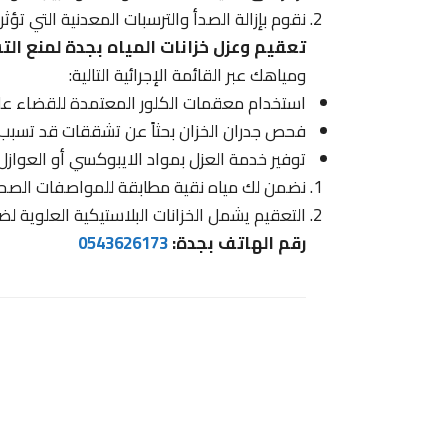
نقوم بإزالة الصدأ والترسبات المعدنية التي تؤ
تعقيم وعزل خزانات المياه بجدة لمنع ال
ومياهك عبر القائمة الإجرائية التالية:
استخدام معقمات الكلور المعتمدة للقضاء على 
فحص جدران الخزان بحثاً عن تشققات قد تسبب 
توفير خدمة العزل بمواد الايبوكسي أو العوازل
نضمن لك مياه نقية مطابقة للمواصفات الصحي
التعقيم يشمل الخزانات البلاستيكية العلوية لضما
رقم الهاتف بجدة:
0543626173