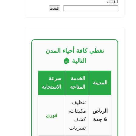
البحث
البحث
نغطي كافة أحياء المدن
التالية 🏠
الخدمة
سرعة
المدينة
المتاحة
الاستجابة
تنظيف،
الرياض
مكيفات،
فوري
& جدة
كشف
تسربات