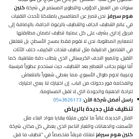
سنوات من العمل الدؤوب والتطوير المستمر في شركة
كلين
هوم سيرفز
. نحن نتميز عن المنافسين بامتلاكنا لأحدث التقنيات
في عالم التنظيف الجاف والتنظيف بالرغوة الجافة، بالإضافة إلى
فريق إداري يشرف على كل عملية تنظيف لضمان مطابقتها
للمعايير المطلوبة. نحن لا نقوم فقط بمسح الأسطح، بل نتغلغل
في التفاصيل الدقيقة مثل تنظيف فتحات التكييف، خلف الأثاث
الثقيل، وتلميع النجف الكريستالي الذي يتطلب دقة متناهية. كما
أننا نهتم بجانب التعطير بعد التنظيف، حيث نستخدم عطوراً فرنسية
وعربية تدوم طوال الأسبوع، مما يعطي شعوراً بالانتعاش
والفخامة فور دخولك من الباب. إن اختيارك لنا يعني اختيارك
للراحة الذهنية والجودة التي لا تقبل المساومة.
راسل أفضل شركة الآن:
0543626173
تنظيف فلل جديدة بالرياض
الفلل الجديدة غالباً ما تكون مليئة ببقايا مواد البناء مثل
الأسمنت والدهانات والغبار الناعم الذي يغطي كل مكان. شركة
كلين هوم سيرفز
تمتلك فريقاً متخصصاً في “تنظيف ما قبل