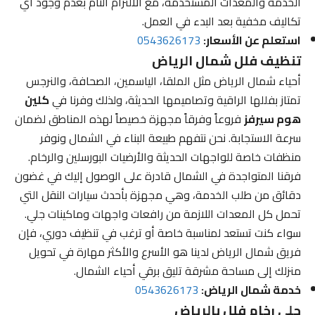
الخدمة والمعدات المستخدمة، مع الالتزام التام بعدم وجود أي
تكاليف مخفية بعد البدء في العمل.
استعلم عن الأسعار:
0543626173
تنظيف فلل شمال الرياض
أحياء شمال الرياض مثل الملقا، الياسمين، الصحافة، والنرجس
تمتاز بفللها الراقية وتصاميمها الحديثة، ولذلك وفرنا في
كلين
هوم سيرفز
فروعاً وفرقاً مجهزة خصيصاً لهذه المناطق لضمان
سرعة الاستجابة. نحن نتفهم طبيعة البناء في الشمال ونوفر
منظفات خاصة للواجهات الحديثة والأرضيات البورسلين والرخام.
فرقنا المتواجدة في الشمال قادرة على الوصول إليك في غضون
دقائق من طلب الخدمة، وهي مجهزة بأحدث سيارات النقل التي
تحمل كل المعدات اللازمة من رافعات واجهات وماكينات جلي.
سواء كنت تستعد لمناسبة خاصة أو ترغب في تنظيف دوري، فإن
فريق شمال الرياض لدينا هو الأسرع والأكثر مهارة في تحويل
منزلك إلى مساحة مشرقة تليق برقي أحياء الشمال.
خدمة شمال الرياض:
0543626173
جلي رخام فلل بالرياض