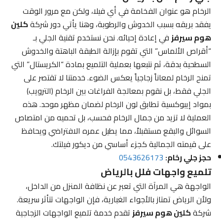
الرخام هو عنوان الفخامة في أي فيلا، ولكن مع مرور الوقت
يفقد بريقه بسبب الخدوش والرطوبة، وهنا يأتي دور شركة
كلين
هوم سيرفز
في إعادة إحيائه. نحن نستخدم تقنية الجلي بـ
“أقراص الألماس” التي تقوم بإزالة الطبقة الباهتة والخدوش
السطحية بدقة، ثم نتبعها بعملية التلميع بمادة “الكريستال” التي
تمنح الرخام لمعاناً زجاجياً يعكس الضوء. خدمتنا لا تقتصر على
الجلي فقط، بل نقوم بمعالجة الفراغات بين الرخام (الترويب)
بمواد إيبوكسية تطابق لون الرخام لضمان مظهر موحد. هذه
العملية لا تزيد من جمال الرخام فحسب، بل تحميه من امتصاص
السوائل والبقع مستقبلاً، مما يطيل عمره الافتراضي ويحافظ
على قيمته الجمالية كجزء أساسي من ديكور فيلتك.
حجز جلي رخام:
0543626173
تلميع واجهات فلل بالرياض
الواجهة هي المرآة التي تعبر عن نظافة المنزل من الداخل،
ولأن الرياض تمتاز بالأجواء الغبارية، فإن الواجهات تتأثر سريعة.
شركة
كلين هوم سيرفز
تقدم خدمة تلميع الواجهات الزجاجية