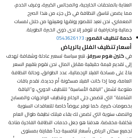
العناية بالملحقات الخارجية، والمجالس الكبيرة، وغرف الخدم،
مما يضمن تناسق النظافة في كل جزء من هذا الصرح
المعماري. نحن نعيد للقصور رونقها وهيبتها من خلال لمسات
جمالية واحترافية لا تتوفر إلا لدى ذوي الخبرة الطويلة.
خدمة تنظيف القصور:
0543626173
أسعار تنظيف الفلل بالرياض
في
كلين هوم سيرفز
، نتبع سياسة تسعير عادلة وشفافة تهدف
إلى تقديم قيمة حقيقية مقابل المال. نحن نقوم بتقييم السعر
بناءً على مساحة الفيلا الإجمالية، عدد الطوابق، وحالة النظافة
العامة، وما إذا كانت الفيلا مسكونة أم جديدة. نقدم باقات
متنوعة تشمل “الباقة الأساسية” للتنظيف الدوري، و”الباقة
الشاملة” التي تتضمن جلي الرخام وتنظيف الواجهات والمسابح
بخصومات كبيرة. كما نوفر عروضاً خاصة للتعاقدات السنوية
والنصف سنوية التي تضمن لك بقاء فيلتك نظيفة طوال العام
بتكلفة مخفضة. هدفنا هو جعل خدمات النظافة الفاخرة متاحة
لجميع سكان الرياض بأسعار تنافسية جداً مقارنة بمستوى