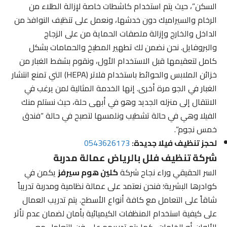
السكن”، حيث يتم استخدام كاشطات خاصة لإزالة الطلاء من
الرخام والسيراميك دون خدشها، ونعمل على تنظيف النوافذ من
الداخل والخارج وإزالة ملصقات الحماية من على الزجاج
والبروفايل. نحن نضمن لك تطهير المطبخ والحمامات بشكل
كامل لتعقيمها قبل الاستخدام الأول، ونقوم بشفط الغبار من
خزائن الملابس والحوائط باستخدام فلاتر (HEPA) التي تمنع انتشار
الغبار في الجو مرة أخرى. إنها الخدمة المثالية لمن يرغب في
الانتقال إلى منزله الجديد وهو في أبهى حلة، حيث نستلم منك
الفيلا وهي في حالة تشطيب ونلمسها لتصبح في حالة “فندق
خمس نجوم”.
لحجز تنظيف فيلا جديدة:
0543626173
شركة تنظيف فلل بالرياض عمالة مدربة
السر الحقيقي وراء نجاح شركة
كلين هوم سيرفز
يكمن في
كوادرها البشرية؛ فنحن نعتمد على عمالة نظامية ومدربة تدريباً
شاقاً على التعامل مع كافة أنواع الأسطح. يتم تدريب العمال
على كيفية استخدام المنظفات الكيميائية بأمان لضمان عدم تأثر
الألوان أو الخامات، كما يتم تدريبهم على فن التعامل مع