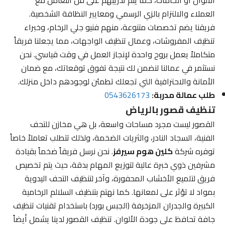
العملاء والالتزام بالزي الرسمي ومعايير النظافة الشخصية.
فريقنا يضم تخصصات متنوعة، منهم فنيو جلي الرخام، وخبراء
تنظيف المفروشات، وعمال تنظيف الواجهات، مما يجعلنا فريقاً
متكاملاً يعمل بروح واحدة لإنجاز العمل في وقت قياسي. نحن
نستثمر في عمالنا لنضمن لك نتيجة تفوق توقعاتك، مع ضمان
الأمانة والاحترافية التي تجعلك تطمئن لوجودهم داخل منزلك.
طلب عمالة مدربة:
0543626173
تنظيف قصور بالرياض
القصور ليست مجرد مساحات واسعة، بل هي مخازن للتحف
الفنية، السجاد النادر، والثريات الضخمة، ولذلك تتطلب تعاملاً خاصاً
توفره شركة
كلين هوم سيرفز
. نحن نرسل فريقاً ضخماً بقيادة
مشرفين ذوي خبرة عالية لتوزيع المهام بدقة، حيث يتم تخصيص
فريق لتلميع الأخشاب المحفورة، وآخر لتنظيف التحف اليدوية
بمواد لا تؤثر على لمعانها. كما نهتم بتنظيف السلالم الرخامية
الكبيرة والجدران المزخرفة (الجبس بورد) باستخدام تقنيات تنظيف
جافة تحافظ على جودة الألوان. تنظيف القصور لدينا يشمل أيضاً