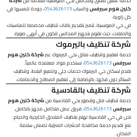
خدمة غسيل شقق ومجالس بحي المونسية مقدمة من
شركة
كلين هوم سيرفس
واتساب
0543626173
، جودة تلمسها في
كل زاوية.
في حي المونسية، نتميز بتقديم باقات تنظيف مخصصة للمناسبات
والحفلات، حيث نقوم بتجهيز المجالس لتكون في أبهى صورة.
شركة تنظيف باليرموك
خدمة تعقيم وتنظيف منازل بحي اليرموك عبر
شركة كلين هوم
سيرفس
0543626173
، نستخدم مواد معتمدة عالمياً.
نقدم لسكان حي اليرموك خدمات جلي وتلميع البلاط، وتنظيف
الستائر دون فكها، بالإضافة إلى تعقيم المطابخ والحمامات.
شركة تنظيف بالقادسية
خدمة تنظيف فلل وقصور بحي القادسية من
شركة كلين هوم
سيرفس
0543626173
، فريق عمل متكامل مجهز بالكامل.
نحن في حي القادسية نهتم بتنظيف الملاحق الخارجية والخيام،
مع تقديم خدمة مكافحة الحشرات المنزلية لضمان سلامة
المكان.