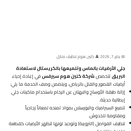
📅 يناير 7, 2026
|
👤 كلين هوم تنظيف منازل
جلي الأرضيات بالماس وتلميعها بالكريستال لاستعادة
البريق
تتخصص
شركة كلين هوم سيرفس
في إعادة إحياء
أرضيات القصور والفلل بالرياض، ويتضمن وصف الخدمة ما يلي:
إزالة طبقة الأوساخ والبهتان عن الرخام باستخدام ماكينات جلي
إيطالية حديثة.
تلميع السيراميك والبورسلان بمواد تمنحه لمعاناً زجاجياً
ومقاومة للخدوش.
تنظيف الفواصل (الترويبة) وتوحيد لونها لتظهر الأرضيات كقطعة