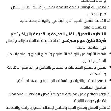
واحدة متناغمة.
نضمن لك أرضيات ناعمة ولامعة تعكس إضاءة المنزل بشكل
مبهر وجميل.
الخدمة تشمل تلميع الدرج الرخامي والوزرات بدقة عالية
وبلمسات فنية.
التنظيف العميق للفلل الجديدة والقديمة بالرياض
تضع
شركة كلين هوم سيرفس
خطة شاملة لنظافة منزلك، وتتمثل
في القائمة التالية:
شفط الأتربة من النوافذ الألمنيوم وتلميع الزجاج والواجهات من
الداخل والخارج.
غسيل وتعقيم الحمامات والمطابخ بالكامل وإزالة بقع الدهانات
والأسمنت.
تلميع النجف والثريات والأسقف الجبسية والاهتمام بأدق
تفاصيل النظافة.
نوفر طواقم عمل محترفة مجهزة بأفضل المنظفات والمعدات
لضمان جودة النتيجة.
نختم العمل بتعطير الفيلا بالكامل لإعطاء شعور بالراحة والنظافة