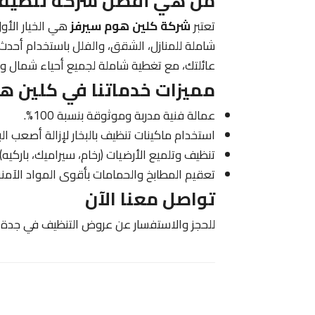
من هي أفضل شركة تنظيف 
تعتبر
شركة كلين هوم سيرفز
هي الخيار الأو
شاملة للمنازل، الشقق، والفلل باستخدام أحدث
عائلتك، مع تغطية شاملة لجميع أحياء شمال و
مميزات خدماتنا في كلين ه
عمالة فنية مدربة وموثوقة بنسبة 100%.
استخدام ماكينات تنظيف بالبخار لإزالة أصعب الب
تنظيف وتلميع الأرضيات (رخام، سيراميك، باركيه).
تعقيم المطابخ والحمامات بأقوى المواد الآمنة
تواصل معنا الآن
للحجز والاستفسار عن عروض التنظيف في جدة، ات