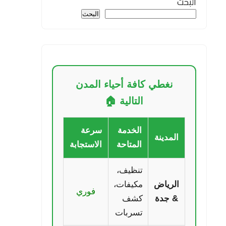
البحث
البحث
نغطي كافة أحياء المدن
التالية 🏠
الخدمة
سرعة
المدينة
المتاحة
الاستجابة
تنظيف،
الرياض
مكيفات،
فوري
& جدة
كشف
تسربات