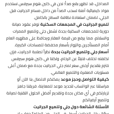
المداخل، قد تظهر بقع صدأ؛ نحن في كلين هوم سيرفس نستخدم
مواد كيميائية آمنة لسحب الصدأ من داخل مسام الجرانيت قبل
الجلي، لضمان استعادة نظافة السطح بالكامل.
تلميع الجرانيت في المجمعات السكنية
نوفر عقود صيانة
دورية للمجمعات السكنية بجدة تشمل جلي وتلميع الممرات
والسلالم، مما يرفع من قيمة العقار ويحافظ على مظهره العام
أمام المستأجرين والزوار بأسعار مخفضة للمساحات الكبيرة.
أسعار جلي وتلميع الجرانيت بجدة
نظراً لصلابة الجرانيت، فإن
تكلفته تختلف قليلاً عن الرخام، ولكننا في كلين هوم سيرفس
نلتزم بتقديم أرخص سعر لمتر جلي الجرانيت بجدة مع ضمان أعلى
مستويات الصنفرة والتلميع العالمي.
كيفية التواصل وحجز موعد
يمكنكم الاتصال بنا الآن أو
مراسلتنا عبر الواتساب لتحديد موعد للمعاينة، فريقنا جاهز
لزيارتكم في أي مكان بجدة وتقديم أفضل الحلول التقنية لصيانة
وتلميع أرضياتكم.
الأسئلة الشائعة حول جلي وتلميع الجرانيت
سؤال: هل الجرانيت أسهل في الجلي من الرخام؟ جواب: لا،