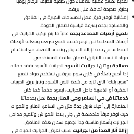
تقديم نصائح عملية للعملاء حول كيفية تنظيف الرخام يومياً
بطرق صحيحة تحافظ على بريقه.
إمكانية توفير فرق عمل للمساحات الكبيرة في الفنادق
والمساجد بجدة بسرعة قياسية لضمان الجودة.
تلميع أرضيات المصاعد بجدة
غالباً ما يتم تركيب الجرانيت في
أرضيات المصاعد؛ نحن نوفر خدمة تلميع سريعة وفعالة لأرضيات
المصاعد في جدة لإزالة الخدوش وتجديد اللمعة، مع استخدام
مواد لا تسبب الانزلاق لضمان سلامة المستخدمين.
معالجة بهتان الجرانيت الأسود
الجرانيت الأسود يفقد جماله
إذا أصبح باهتاً؛ في كلين هوم سيرفس نستخدم مواد تلميع
“سوبر بلاك” التي تزيد من شدة اللون الأسود وتبرز بريق الحبيبات
الفضية أو الذهبية داخل الجرانيت، ليعود فخماً كما كان.
خدماتنا في حي السامر وحي المنار بجدة
نصل بخدماتنا
المتميزة إلى أحياء شرق جدة مثل حي السامر، المنار، والأجواد،
حيث نوفر فرقاً متخصصة في جلي بلاط الأحواش وتلميع مداخل
الجرانيت بأسعار مناسبة جداً لجميع سكان هذه المناطق.
إزالة آثار الصدأ من الجرانيت
بسبب تعرض الجرانيت للمياه في