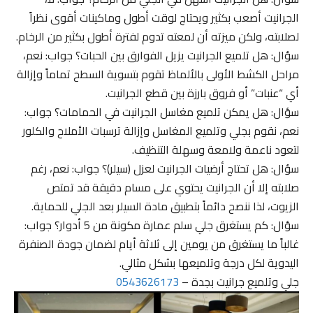
الجرانيت أصعب بكثير ويحتاج لوقت أطول وماكينات أقوى نظراً
لصلابته، ولكن ميزته أن لمعته تدوم لفترة أطول بكثير من الرخام.
سؤال: هل تلميع الجرانيت يزيل الفوارق بين الحبات؟ جواب: نعم،
مراحل الكشط الأولى بالألماظ تقوم بتسوية السطح تماماً وإزالة
أي “عنبات” أو فروق بارزة بين قطع الجرانيت.
سؤال: هل يمكن تلميع مغاسل الجرانيت في الحمامات؟ جواب:
نعم، نقوم بجلي وتلميع المغاسل وإزالة ترسبات الأملاح والكلور
لتعود ناعمة ولامعة وسهلة التنظيف.
سؤال: هل تحتاج أرضيات الجرانيت لعزل (سيلر)؟ جواب: نعم، رغم
صلابته إلا أن الجرانيت يحتوي على مسام دقيقة قد تمتص
الزيوت، لذا ننصح دائماً بتطبيق مادة السيلر بعد الجلي للحماية.
سؤال: كم يستغرق جلي سلم عمارة مكونة من 5 أدوار؟ جواب:
غالباً ما يستغرق من يومين إلى ثلاثة أيام لضمان جودة الصنفرة
اليدوية لكل درجة وتلميعها بشكل مثالي.
جلي وتلميع جرانيت بجدة –
0543626173