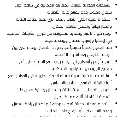
الاستجابة الفورية لطلبات المعاينة المجانية في كافة أحياء
شمال وجنوب جدة لتقييم حالة الأرضيات.
استخدام تقنية الجلي الرطب بالماء التي تمنع تصاعد الأتربة
والغبار نهائياً وتضمن نظافة المكان.
توفير مواد تلميع وحماية مستوردة من كبرى الشركات العالمية
في إيطاليا وإسبانيا لضمان جودة عالمية.
منح العميل ضماناً حقيقياً على جودة اللمعان وعدم تغير لون
الرخام الطبيعي بعد انتهاء الخدمة.
تقديم أرخص أسعار جلي الرخام بجدة مع الحفاظ على أعلى
معايير الجودة والاحترافية الممكنة.
امتلاك عمالة فنية مدربة تمتلك الخبرة الطويلة في التعامل مع
أنواع الرخام الطبيعي النادر والحساس.
الحرص التام على سلامة الأثاث والجدران والباركيه من خلال
التغطية الشاملة أثناء عملية الجلي.
استخدام معدات حديثة تعمل بهدوء تام لضمان راحة العميل
وعدم التسبب في أي إزعاج داخل المنزل.