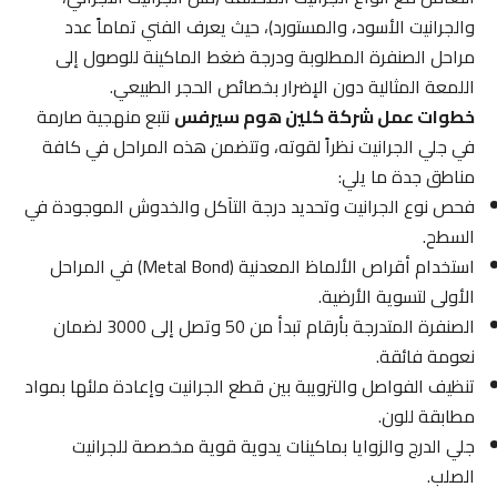
والجرانيت الأسود، والمستورد)، حيث يعرف الفني تماماً عدد
مراحل الصنفرة المطلوبة ودرجة ضغط الماكينة للوصول إلى
اللمعة المثالية دون الإضرار بخصائص الحجر الطبيعي.
خطوات عمل شركة كلين هوم سيرفس
نتبع منهجية صارمة
في جلي الجرانيت نظراً لقوته، وتتضمن هذه المراحل في كافة
مناطق جدة ما يلي:
فحص نوع الجرانيت وتحديد درجة التآكل والخدوش الموجودة في
السطح.
استخدام أقراص الألماظ المعدنية (Metal Bond) في المراحل
الأولى لتسوية الأرضية.
الصنفرة المتدرجة بأرقام تبدأ من 50 وتصل إلى 3000 لضمان
نعومة فائقة.
تنظيف الفواصل والترويبة بين قطع الجرانيت وإعادة ملئها بمواد
مطابقة للون.
جلي الدرج والزوايا بماكينات يدوية قوية مخصصة للجرانيت
الصلب.