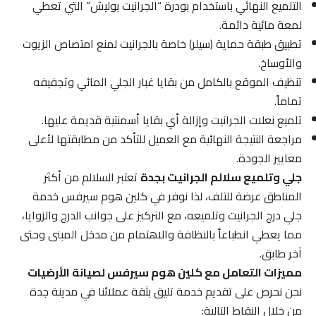
التلميع النهائي باستخدام بودرة “الجرانيت بوليش” التي تعطي
لمعة مائية دائمة.
تطبيق طبقة حماية (سيلر) خاصة بالجرانيت لمنع امتصاص الزيوت
والأوساخ.
تنظيف الموقع بالكامل من بقايا غبار الجلي المائي وتجفيفه
تماماً.
تلميع نعلات الجرانيت وإزالة أي بقايا أسمنتية قديمة عليها.
مراجعة النتيجة النهائية مع العميل للتأكد من مطابقتها لأعلى
معايير الجودة.
جلي وتلميع سلالم الجرانيت بجدة
تعتبر السلالم من أكثر
المناطق عرضة للتلف، لذا نوفر في كلين هوم سيرفس خدمة
جلي درج الجرانيت وتلميعه، مع التركيز على جوانب الدرج والزوايا،
مما يعطي انطباعاً بالنظافة والاهتمام من مدخل المبنى وحتى
آخر طابق.
مميزات التعامل مع كلين هوم سيرفس لصيانة الأرضيات
نحن نحرص على تقديم خدمة تليق بثقة عملائنا في مدينة جدة
من خلال النقاط التالية: