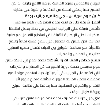
البهتان والخدوش ليعود الجرانيت ببريقة اللامع ولونه الداكن
المميز، مما يضفي لمسة من الفخامة والقوة على عقارك.
كلين هوم سيرفس – جلي وتلميع جرانيت بجدة
أفضل شركة جلي جرانيت بجدة
تتصدر كلين هوم سيرفس
كأفضل شركة لجلي الجرانيت الطبيعي في جدة، بفضل امتلاكنا
لماكينات الجلي الإيطالية الثقيلة التي تستطيع التعامل مع صلابة
الجرانيت. نحن نضمن لك الحصول على سطح مستوٍ تماماً ولامع
كالمرآة، مع معالجة الفوارق بين الحبات لضمان مظهر انسيابي
جذاب في المداخل والممرات.
تلميع مداخل العمارات والشركات بجدة
نقدم في شركة كلين
هوم سيرفس خدمة دورية لتلميع مداخل العمارات والشركات
التي تعتمد على الجرانيت في أرضياتها، حيث نستخدم مواد تلميع
مخصصة تتحمل الحركة المرورية الكثيفة وتمنع ظهور آثار
الأقدام والخدوش السطحية، مما يحافظ على نظافة المبنى
وبريقة طوال الوقت.
فني جلي جرانيت محترف بجدة
يضم فريقنا فنيين خبراء في
التعامل مع أنواع الجرانيت المختلفة (مثل الجرانيت النجراني،