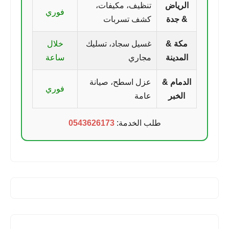
الرياض
تنظيف، مكيفات،
فوري
& جدة
كشف تسربات
مكة &
غسيل سجاد، تسليك
خلال
المدينة
مجاري
ساعة
الدمام &
عزل اسطح، صيانة
فوري
الخبر
عامة
طلب الخدمة:
0543626173