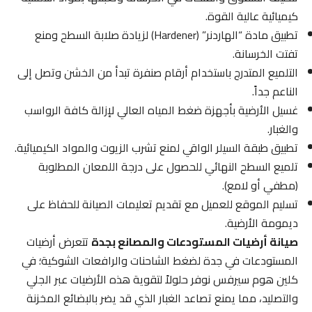
كيميائية عالية القوة.
تطبيق مادة “الهاردنر” (Hardener) لزيادة صلابة السطح ومنع
تفتت الخرسانة.
التلميع المتدرج باستخدام أرقام صنفرة تبدأ من الخشن وتصل إلى
الناعم جداً.
غسيل الأرضية بأجهزة ضغط المياه العالي لإزالة كافة الرواسب
والغبار.
تطبيق طبقة السيلر الواقي لمنع تشرب الزيوت والمواد الكيميائية.
تلميع السطح النهائي للحصول على درجة اللمعان المطلوبة
(مطفي أو لامع).
تسليم الموقع للعميل مع تقديم تعليمات الصيانة للحفاظ على
ديمومة الأرضية.
صيانة أرضيات المستودعات والمصانع بجدة
تتعرض أرضيات
المستودعات في جدة لضغط الشاحنات والرافعات الشوكية؛ في
كلين هوم سيرفس نوفر حلولاً لتقوية هذه الأرضيات عبر الجلي
والتصليد، مما يمنع تصاعد الغبار الذي قد يضر بالبضائع المخزنة