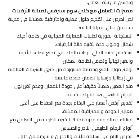
ويحسن من بيئة العمل.
مميزات التعامل مع كلين هوم سيرفس لصيانة الأرضيات
نحن نحرص على تقديم حلول عملية واحترافية لعملائنا في مدينة
جدة من خلال المزايا التالية:
الاستجابة الفورية لطلبات المعاينة المجانية في كافة أحياء
شمال وجنوب جدة لتقييم حالة الأرضيات.
استخدام تقنية الجلي الرطب بالماء التي تمنع تصاعد الأتربة
والغبار نهائياً وتضمن نظافة المكان.
توفير مواد تلميع وحماية مستوردة من كبرى الشركات العالمية
في إيطاليا وإسبانيا لضمان جودة عالمية.
منح العميل ضماناً حقيقياً على جودة اللمعان وعدم تغير لون
الرخام الطبيعي بعد انتهاء الخدمة.
تقديم أرخص أسعار جلي الرخام بجدة مع الحفاظ على أعلى
معايير الجودة والاحترافية الممكنة.
امتلاك عمالة فنية مدربة تمتلك الخبرة الطويلة في التعامل مع
أنواع الرخام الطبيعي النادر والحساس.
الحرص التام على سلامة الأثاث والجدران والباركيه من خلال