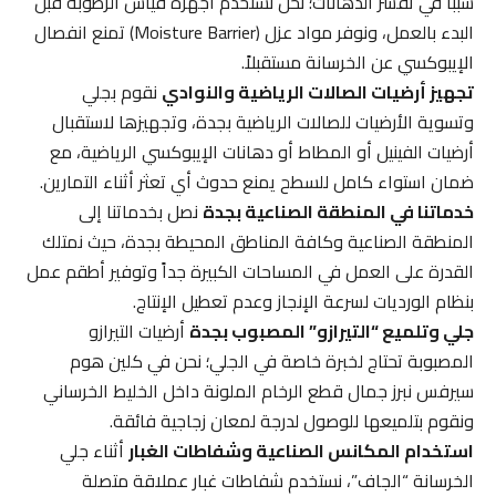
سبباً في تقشر الدهانات؛ نحن نستخدم أجهزة قياس الرطوبة قبل
البدء بالعمل، ونوفر مواد عزل (Moisture Barrier) تمنع انفصال
الإيبوكسي عن الخرسانة مستقبلاً.
تجهيز أرضيات الصالات الرياضية والنوادي
نقوم بجلي
وتسوية الأرضيات للصالات الرياضية بجدة، وتجهيزها لاستقبال
أرضيات الفينيل أو المطاط أو دهانات الإيبوكسي الرياضية، مع
ضمان استواء كامل للسطح يمنع حدوث أي تعثر أثناء التمارين.
خدماتنا في المنطقة الصناعية بجدة
نصل بخدماتنا إلى
المنطقة الصناعية وكافة المناطق المحيطة بجدة، حيث نمتلك
القدرة على العمل في المساحات الكبيرة جداً وتوفير أطقم عمل
بنظام الورديات لسرعة الإنجاز وعدم تعطيل الإنتاج.
جلي وتلميع “التيرازو” المصبوب بجدة
أرضيات التيرازو
المصبوبة تحتاج لخبرة خاصة في الجلي؛ نحن في كلين هوم
سيرفس نبرز جمال قطع الرخام الملونة داخل الخليط الخرساني
ونقوم بتلميعها للوصول لدرجة لمعان زجاجية فائقة.
استخدام المكانس الصناعية وشفاطات الغبار
أثناء جلي
الخرسانة “الجاف”، نستخدم شفاطات غبار عملاقة متصلة