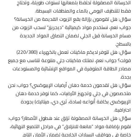
الخرسانة المصقولة تحتفظ بلمعانها لسنوات طويلة، وتحتاج
فقط للتنظيف اليومي بالماء والمنظفات البسيطة.
سؤال: هل تقومون بإزالة بقع الزيوت القديمة من الخرسانة؟
جواب: نعم، نستخدم مواد كيميائية “ديجريزر” لسحب الزيوت من
مسام الخرسانة قبل الجلي لضمان التصاق المواد الجديدة
بالسطح.
سؤال: هل تتوفر لديكم ماكينات تعمل بالكهرباء (220/380)
فولت؟ جواب: نعم، نمتلك ماكينات جلي متنوعة تتناسب مع جميع
مصادر الطاقة المتوفرة في المواقع الإنشائية والمستودعات
بجدة.
سؤال: هل تقدمون خدمة دهان أرضيات الإيبوكسي؟ جواب: نحن
متخصصون في جلي وتجهيز الأرضيات، كما نوفر خدمة دهان
الإيبوكسي بكافة أنواعه (سادة، ثري دي، ميتاليك) بجودة
احترافية.
سؤال: هل الخرسانة المصقولة تزلق عند هطول الأمطار؟ جواب:
نقوم بإضافة مواد “مانعة للانزلاق” في مراحل التلميع النهائية،
خاصة في مواقف السيارات الخارجية لضمان الأمان التام.