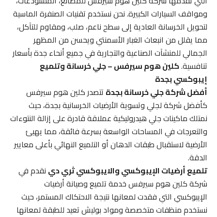
التي تقدمها شركة كلين هوم سيرفس للمصانع، المستودعات،
ومواقف السيارات الكبيرة. نحن نستخدم تقنيات الصنفرة الماسية
لتحويل الخرسانة العادية إلى سطح ناعم، صلب، ومقاوم للتآكل،
مما يقلل من انبعاث الغبار الأسمنتي ويحسن من المظهر
الجمالي للمنشآت الصناعية والتجارية في جميع أنحاء جدة بأسعار
تنافسية.
كلين هوم سيرفس – جلي خرسانة وتلميع
إيبوكسي بجدة
أفضل شركة جلي خرسانة بجدة
تتصدر كلين هوم سيرفس
كأفضل شركة لجلي وتسوية الأرضيات الخرسانية بجدة، حيث
نمتلك ماكينات جلي هيدروليكية عملاقة قادرة على إزالة النتوءات
والتعرجات في المساحات الواسعة بسرعة فائقة، مما يهيئ
الأرضية لاستقبال طبقات الدهان أو التلميع النهائي بأعلى معايير
الدقة.
تلميع أرضيات الإيبوكسي والايبوكسي ثري دي
نقدم في
شركة كلين هوم سيرفس خدمة تلميع وصيانة أرضيات
الإيبوكسي التي فقدت لمعانها نتيجة الاحتكاك المستمر، حيث
نستخدم منظفات متخصصة ومواد بوليش تعيد للطبقة لمعانها