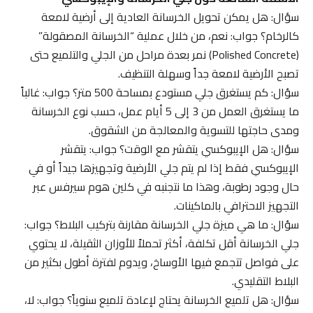
سؤال: هل يمكن تحويل الخرسانة العادية إلى أرضية لامعة
كالرخام؟ جواب: نعم، من خلال عملية “الخرسانة المصقولة”
(Polished Concrete) نمر بعدة مراحل من الجلي والتلميع حتى
تصبح الأرضية لامعة جداً وسهلة التنظيف.
سؤال: كم يستغرق جلي مستودع بمساحة 500 متر؟ جواب: غالباً
ما يستغرق العمل من 3 إلى 5 أيام عمل، حسب نوع الخرسانة
ومدى حاجتها للتسوية والمعالجة من الشقوق.
سؤال: هل الإيبوكسي يتقشر مع الوقت؟ جواب: يتقشر
الإيبوكسي فقط إذا لم يتم جلي الأرضية وتجهيزها جيداً أو في
حال وجود رطوبة، وهذا ما نتجنبه في كلين هوم سيرفس عبر
التجهيز الاحترافي بالماكينات.
سؤال: ما هي ميزة جلي الخرسانة مقارنة بتركيب البلاط؟ جواب:
جلي الخرسانة أقل تكلفة، أكثر تحملاً للأوزان الثقيلة، لا يحتوي
على فواصل تتجمع فيها الأوساخ، ويدوم لفترة أطول بكثير من
البلاط التقليدي.
سؤال: هل تلميع الخرسانة يحتاج لإعادة تلميع سنوياً؟ جواب: لا،