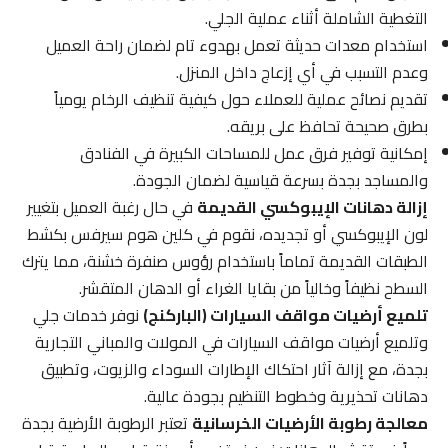
التغطية الشاملة أثناء عملية الجلي.
استخدام معدات حديثة تعمل بهدوء تام لضمان راحة العميل
وعدم التسبب في أي إزعاج داخل المنزل.
تقديم نصائح عملية للعملاء حول كيفية تنظيف الرخام يومياً
بطرق صحيحة تحافظ على بريقه.
إمكانية توفير فرق عمل للمساحات الكبيرة في الفنادق
والمساجد بجدة بسرعة قياسية لضمان الجودة.
إزالة دهانات الإيبوكسي القديمة
في حال رغبة العميل بتغيير
لون الإيبوكسي أو تجديده، نقوم في كلين هوم سيرفس بكشط
الطبقات القديمة تماماً باستخدام رؤوس صنفرة خشنة، مما يترك
السطح نظيفاً وخالياً من بقايا الغراء أو الدهان المتقشر.
تلميع أرضيات مواقف السيارات (الباركنج)
نوفر خدمات جلي
وتلميع أرضيات مواقف السيارات في المولات والمباني التجارية
بجدة، مع إزالة آثار احتكاك الإطارات السوداء والزيوت، وتطبيق
دهانات تحذيرية وخطوط التنظيم بجودة عالية.
معالجة رطوبة الأرضيات الخرسانية
تعتبر الرطوبة الأرضية بجدة