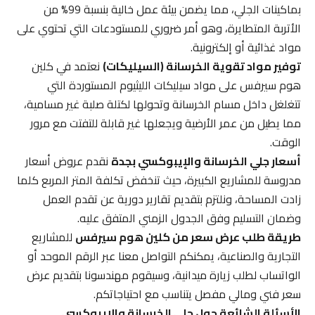
بماكينات الجلي، مما يضمن بيئة عمل خالية بنسبة 99% من
الأتربة المتطايرة، وهو أمر ضروري للمستودعات التي تحتوي على
مواد غذائية أو إلكترونية.
توفير مواد تقوية الخرسانة (السيليكات)
نعتمد في كلين
هوم سيرفس على مواد سيليكات الليثيوم المستوردة التي
تتغلغل داخل مسام الخرسانة وتحولها لكتلة صلبة غير مسامية،
مما يطيل من عمر الأرضية ويجعلها غير قابلة للتفتت مع مرور
الوقت.
أسعار جلي الخرسانة والإيبوكسي بجدة
نقدم عروض أسعار
مدروسة للمشاريع الكبيرة، حيث تنخفض تكلفة المتر المربع كلما
زادت المساحة، ونلتزم بتقديم تقارير دورية عن تقدم العمل
وضمان التسليم وفق الجدول الزمني المتفق عليه.
طريقة طلب عرض سعر من كلين هوم سيرفس
للمشاريع
التجارية والصناعية، يمكنكم التواصل معنا عبر الرقم الموحد أو
الواتساب لطلب زيارة ميدانية، وسيقوم مهندسونا بتقديم عرض
سعر فني ومالي مفصل يتناسب مع احتياجاتكم.
الأسئلة الشائعة حول جلي الخرسانة والإيبوكسي