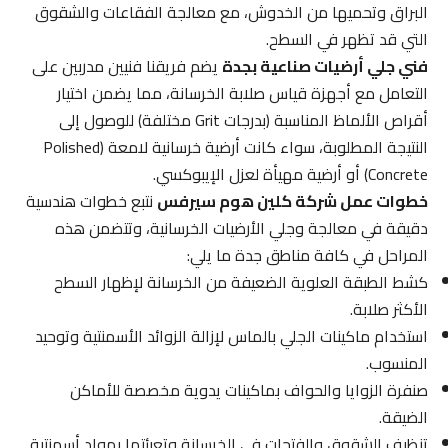
البراق وتحميها من الخدوش، مع معالجة الفقاعات والشقوق
التي قد تظهر في السطح.
فني جلي أرضيات صناعية بجدة
يضم فريقنا فنيين مدربين على
التعامل مع أجهزة قياس صلابة الخرسانة، مما يضمن اختيار
أقراص الألماظ المناسبة (بدرجات Grit مختلفة) للوصول إلى
النتيجة المطلوبة، سواء كانت أرضية خرسانية لامعة (Polished
Concrete) أو أرضية مهيأة لعزل الإيبوكسي.
خطوات عمل شركة كلين هوم سيرفس
نتبع خطوات هندسية
دقيقة في معالجة وجلي الأرضيات الخرسانية، وتتضمن هذه
المراحل في كافة مناطق جدة ما يلي:
كشط الطبقة العلوية الضعيفة من الخرسانة لإظهار السطح
الأكثر صلابة.
استخدام ماكينات الجلي بالماس لإزالة الزوائد الأسمنتية وتوحيد
المنسوب.
صنفرة الزوايا والحواف بماكينات يدوية مخصصة للأماكن
الضيقة.
تنظيف الشقوق والفتحات في الخرسانة وتعبئتها بمواد أسمنتية