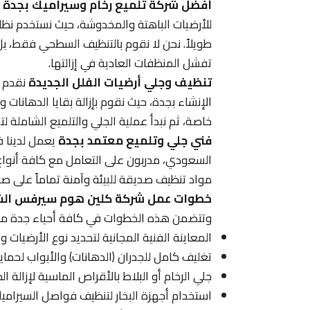
أفضل شركة تلميع رخام وسيراميك بجدة
ت
للأرضيات الباهتة والمخدوشة، حيث نستخدم نظام 
طويلاً. نحن لا نقوم بالتنظيف السطحي فقط، بل
تفشل المنظفات العادية في إزالتها.
تنظيف وجلي أرضيات الفلل الجديدة
نقدم ف
الإنشاء بجدة، حيث نقوم بإزالة بقايا الدهانا
خاصة، ثم نبدأ عملية الجلي والتلميع الشاملة 
فني جلي وتلميع معتمد بجدة
السعودي، مدربون على التعامل مع كافة أنواع ا
مواد تنظيف صديقة للبيئة وآمنة تماماً على صح
خطوات عمل شركة كلين هوم سيرفس الش
وتتضمن هذه الخطوات في كافة أحياء جدة ما 
المعاينة الفنية المجانية لتحديد نوع الأرضيات و
تغليف كامل للجدران (الدهانات) والأبواب لحمايت
جلي الرخام أو البلاط بالأقراص الماسية لإزالة 
استخدام أجهزة البخار لتنظيف فواصل السيراميك (