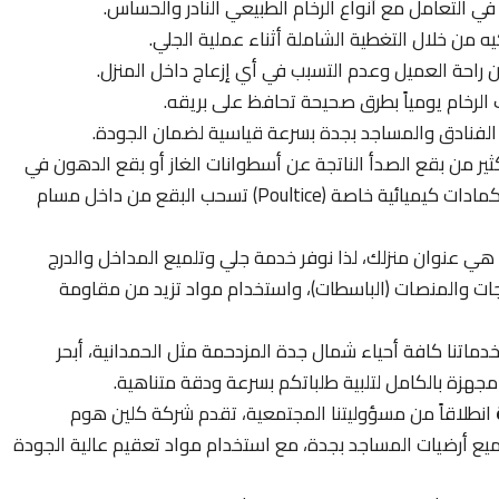
 في التعامل مع أنواع الرخام الطبيعي النادر والحساس.
يه من خلال التغطية الشاملة أثناء عملية الجلي.
راحة العميل وعدم التسبب في أي إزعاج داخل المنزل.
الرخام يومياً بطرق صحيحة تحافظ على بريقه.
الفنادق والمساجد بجدة بسرعة قياسية لضمان الجودة.
ثير من بقع الصدأ الناتجة عن أسطوانات الغاز أو بقع الدهون في
المطابخ؛ نحن في كلين هوم سيرفس نستخدم كمادات كيميائية خاصة (Poultice) تسحب البقع من داخل مسام
ي عنوان منزلك، لذا نوفر خدمة جلي وتلميع المداخل والدرج
جات والمنصات (الباسطات)، واستخدام مواد تزيد من مقاومة
ماتنا كافة أحياء شمال جدة المزدحمة مثل الحمدانية، أبحر
 مجهزة بالكامل لتلبية طلباتكم بسرعة ودقة متناهية.
انطلاقاً من مسؤوليتنا المجتمعية، تقدم شركة كلين هوم
لى 50% على جلي وتلميع أرضيات المساجد بجدة، مع استخدام مواد تعقيم عالية الجودة