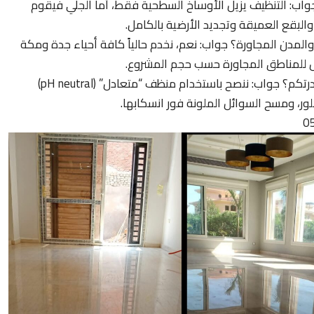
جواب: التنظيف يزيل الأوساخ السطحية فقط، أما الجلي فيقوم
لبقع العميقة وتجديد الأرضية بالكامل.
مدن المجاورة؟ جواب: نعم، نخدم حالياً كافة أحياء جدة ومكة
 للمناطق المجاورة حسب حجم المشروع.
سؤال: كيف أحافظ على لمعان الرخام بعد مغادرتكم؟ جواب: ننصح باستخدام منظف “متعادل” (pH neutral)
ر، ومسح السوائل الملونة فور انسكابها.