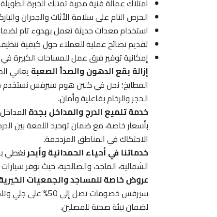
امتلاك عمالة فنية مدربة تمتلك الخبرة الطويلة
الحرص التام على سلامة الأثاث والجدران والبارك
استخدام معدات حديثة تعمل بهدوء تام لضمان 
تقديم نصائح عملية للعملاء حول كيفية تنظيف 
إمكانية توفير فرق عمل للمساحات الكبيرة في 
إزالة بقع الدهون والصدأ الصعبة
يعاني الك
الحجر والرخام بفاعلية وأمان.
خدمة تلميع الدرج والمداخل بجدة
المداخل ه
بأسعار خاصة، مع ضمان توحيد اللمعة بين الدر
الاحتكاك في المناطق المزدحمة.
خدماتنا في أحياء الحمدانية وأبحر
نغطي بخد
الشمالية، الماجد، والصالحية، حيث نوفر سيارات
عروض خاصة للمساجد والجمعيات الخيرية
سيرفس خصومات تصل إ
لضمان بيئة صحية للمصلين.