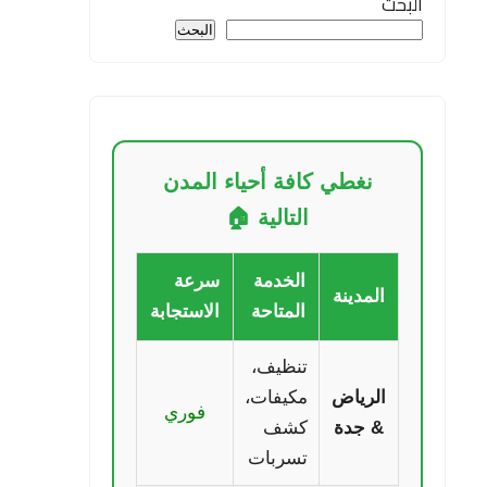
البحث
البحث
نغطي كافة أحياء المدن
التالية 🏠
الخدمة
سرعة
المدينة
المتاحة
الاستجابة
تنظيف،
الرياض
مكيفات،
فوري
& جدة
كشف
تسربات