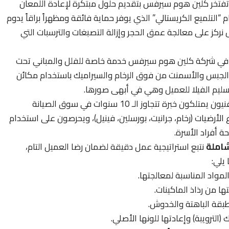
فتخر كلين هوم سيرفس بتقديم حلول مبتكرة لإعادة اللمعان
“التلميع الكريستالي” الذي يوفر حماية فائقة ومظهراً براقاً يدوم
 نركز على معالجة عمق الحجر وإزالة التصبغات والترسبات التي
ي شركة كلين هوم سيرفس خدمة خاصة للفلل والمباني تحت
ت والجبس والأسمنت من فوق الرخام والسيراميك باستخدام مكائن
لتسليم الفيلا للعميل وهي في أبهى صورها.
يعمل لدينا فنيون يمتلكون خبرة تتجاوز الـ 10 سنوات في سوق الصيانة
لأرضيات (رخام، جرانيت، بورسلين، فينيل)، ويحرصون على استخدام
ة أفراد الأسرة.
املة
نتبع استراتيجية عمل دقيقة لضمان رضا العميل التام،
يلي:
المواد المناسبة لمعالجتها.
ها من رذاذ الماكينات.
الطبقة الباهتة والخدوش.
الترويبة) وإعادتها للونها الأصلي.