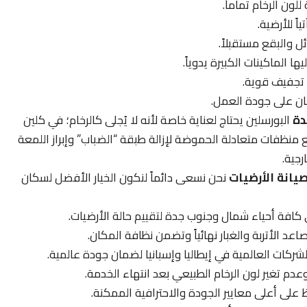
ون الرخام تماماً.
ً للأرضية.
 والبقع مستقبلاً.
ا الماكينات الكبيرة يدوياً.
 تجفيف قوية.
ن على جودة العمل.
دة
البورسلين يحتاج لعناية خاصة لأنه لا يُجلى كالرخام؛ في كلين
نظفات متعادلة الحموضة لإزالة طبقة “الضباب” وإبراز اللمعة
رجية.
يانة الأرضيات
نحن نسعى دائماً لنكون الخيار الأفضل لسكان
ي كافة أحياء شمال وجنوب جدة لتقييم حالة الأرضيات.
اعد الأتربة والغبار نهائياً وتضمن نظافة المكان.
ركات العالمية في إيطاليا وإسبانيا لضمان جودة عالمية.
عدم تغير لون الرخام الطبيعي بعد انتهاء الخدمة.
على أعلى معايير الجودة والاحترافية الممكنة.