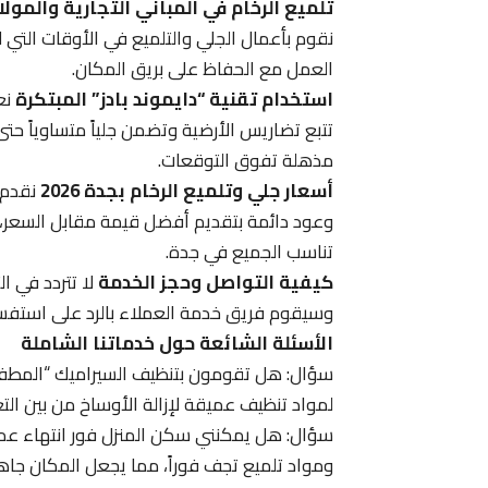
تلميع الرخام في المباني التجارية والمول
نقوم بأعمال الجلي والتلميع في الأوقات التي ل
العمل مع الحفاظ على بريق المكان.
استخدام تقنية “دايموند بادز” المبتكرة
نع
تتبع تضاريس الأرضية وتضمن جلياً متساوياً حت
مذهلة تفوق التوقعات.
أسعار جلي وتلميع الرخام بجدة 2026
نقدم 
وعود دائمة بتقديم أفضل قيمة مقابل السعر، ح
تناسب الجميع في جدة.
كيفية التواصل وحجز الخدمة
لا تتردد في ا
وسيقوم فريق خدمة العملاء بالرد على استفساراتك
الأسئلة الشائعة حول خدماتنا الشاملة
سؤال: هل تقومون بتنظيف السيراميك “المطفي”؟
لمواد تنظيف عميقة لإزالة الأوساخ من بين الت
سؤال: هل يمكنني سكن المنزل فور انتهاء عملية 
ومواد تلميع تجف فوراً، مما يجعل المكان جاهز