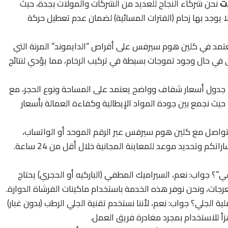
ات
نحن شركاء النجاح للعديد من الشركات والمولات بجدة، حيث
ا يوجد بها زحام (الفترات المسائية) لضمان عدم تعطيل حركة
تمد في كلين هوم سيرفس على أقراص “الدايموند” المرنة التي
ى في حال وجود تموجات بسيطة في تركيب الرخام، مما يؤدي لنتائج
جدول أسعار شفاف وواضح يعتمد على المساحة ونوع الحجر، مع
يث نجمع بين جودة المواد الإيطالية وكفاءة العمالة بأسعار
لتواصل مع كلين هوم سيرفس عبر الرقم الموحد أو الواتساب،
م وتحديد موعد للمعاينة المجانية خلال أقل من 24 ساعة.
 جواب: نعم، السيراميك المطفي (الباركيه أو الحجري) يحتاج
عرجات، ونحن نوفر هذه الخدمة باستخدام ماكينات الفرشاة الدوارة.
الجلي؟ جواب: نعم، لأننا نستخدم تقنية الجلي الرطب (بدون غبار)
اً للاستخدام بمجرد مغادرة فريق العمل.