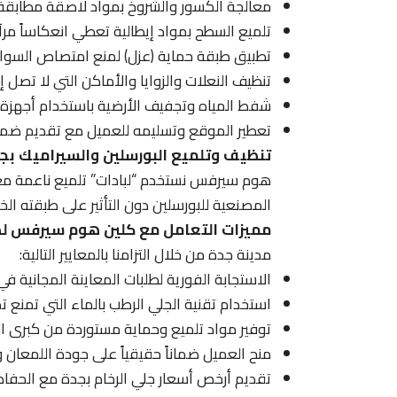
معالجة الكسور والشروخ بمواد لاصقة مطابقة لل
تلميع السطح بمواد إيطالية تعطي انعكاساً مرآتيا
تطبيق طبقة حماية (عزل) لمنع امتصاص السوائل
تنظيف النعلات والزوايا والأماكن التي لا تصل إليه
شفط المياه وتجفيف الأرضية باستخدام أجهزة
تعطير الموقع وتسليمه للعميل مع تقديم ضما
تنظيف وتلميع البورسلين والسيراميك بج
هوم سيرفس نستخدم “لبادات” تلميع ناعمة مع م
المصنعية للبورسلين دون التأثير على طبقته الخا
مميزات التعامل مع كلين هوم سيرفس لص
مدينة جدة من خلال التزامنا بالمعايير التالية:
الاستجابة الفورية لطلبات المعاينة المجانية ف
استخدام تقنية الجلي الرطب بالماء التي تمنع تص
توفير مواد تلميع وحماية مستوردة من كبرى الش
منح العميل ضماناً حقيقياً على جودة اللمعان و
تقديم أرخص أسعار جلي الرخام بجدة مع الحفاظ 