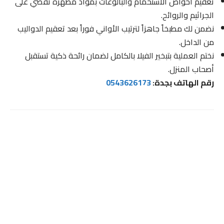
تعقيم أحواض الاستحمام والبالوعات بمواد مطهرة تقضي على
الجراثيم والروائح.
نضمن لك مطبخاً جاهزاً لترتيب الأواني فوراً بعد تعقيم الدواليب
من الداخل.
نختم العملية بتبخير الفيلا بالكامل لضمان رائحة ذكية تستقبل
أصحاب المنزل.
رقم الهاتف بجدة:
0543626173