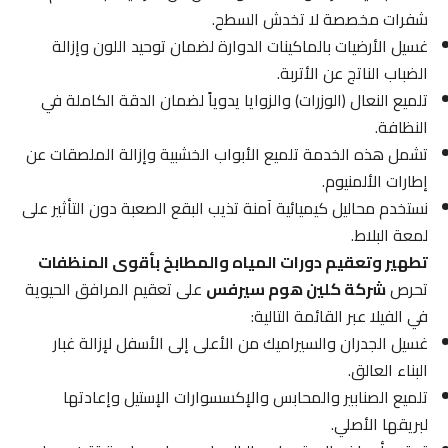
شفرات مخصصة لا تخدش السطح.
غسيل الأرضيات بالماكينات الدوارة لضمان توحيد اللون وإزالة
الضباب الناتج عن الأتربة.
تلميع النعال (الوزرات) والزوايا يدوياً لضمان الدقة الكاملة في
النظافة.
تشمل هذه الخدمة تلميع الأبواب الخشبية وإزالة الملصقات عن
إطارات الألمنيوم.
نستخدم محاليل كيميائية آمنة تذيب البقع الصعبة دون التأثير على
لمعة البلاط.
تطهير وتعقيم دورات المياه والمطابخ بأقوى المنظفات
تحرص
شركة كلين هوم سيرفس
على تعقيم المرافق الحيوية
في الفيلا عبر القائمة التالية:
غسيل الجدران والسيراميك من الأعلى إلى الأسفل لإزالة غبار
البناء العالق.
تلميع الصنابير والمحابس والإكسسوارات الإستيل وإعادتها
لبريقها الأصلي.