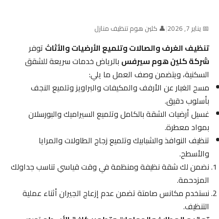
📅 يناير 7, 2026
|
👤 كلين هوم تنظيف منازل
تنظيف الغرف والصالات وتلميع الأرضيات والأثاث
توفر
شركة كلين هوم سيرفس
بالرياض خدمات سريعة للشقق
السكنية، ويتضمن وصف العمل ما يلي:
مسح الغبار عن الأرفف والمكيفات والبراويز وتلميع النجف
بأسلوب دقيق.
غسيل أرضيات الشقة بالكامل وتلميع السيراميك والبورسلان
بمواد معطرة.
تنظيف النوافذ والشبابيك وتلميع زجاج الطاولات والمرايا
والأسطح.
نضمن لك شقة نظيفة ومنظمة في وقت قياسي تناسب جداولك
المزدحمة.
نستخدم مكانس صامتة تضمن عدم إزعاج الجيران أثناء عملية
التنظيف.