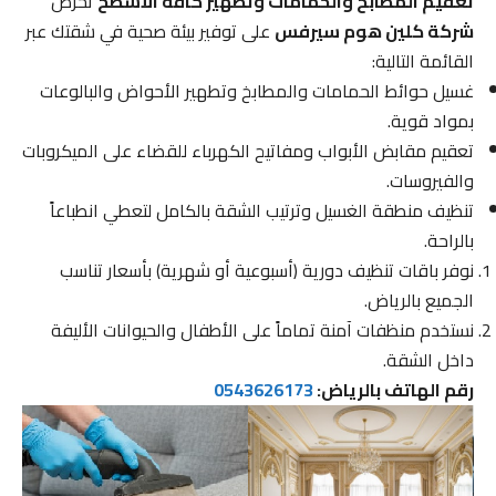
تعقيم المطابخ والحمامات وتطهير كافة الأسطح
تحرص
شركة كلين هوم سيرفس
على توفير بيئة صحية في شقتك عبر
القائمة التالية:
غسيل حوائط الحمامات والمطابخ وتطهير الأحواض والبالوعات
بمواد قوية.
تعقيم مقابض الأبواب ومفاتيح الكهرباء للقضاء على الميكروبات
والفيروسات.
تنظيف منطقة الغسيل وترتيب الشقة بالكامل لتعطي انطباعاً
بالراحة.
نوفر باقات تنظيف دورية (أسبوعية أو شهرية) بأسعار تناسب
الجميع بالرياض.
نستخدم منظفات آمنة تماماً على الأطفال والحيوانات الأليفة
داخل الشقة.
رقم الهاتف بالرياض:
0543626173