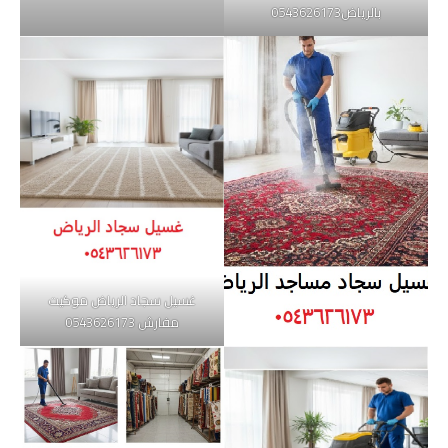
بالرياض0543626173
غسيل سجاد الرياض موكيت
مفارش 0543626173