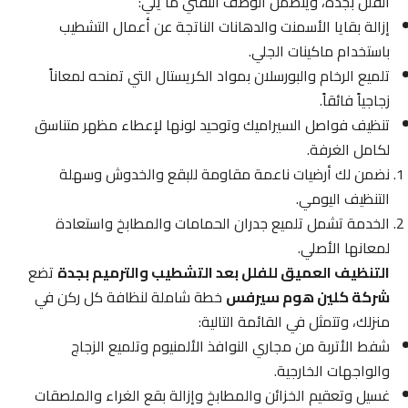
الفلل بجدة، ويتضمن الوصف التقني ما يلي:
إزالة بقايا الأسمنت والدهانات الناتجة عن أعمال التشطيب
باستخدام ماكينات الجلي.
تلميع الرخام والبورسلان بمواد الكريستال التي تمنحه لمعاناً
زجاجياً فائقاً.
تنظيف فواصل السيراميك وتوحيد لونها لإعطاء مظهر متناسق
لكامل الغرفة.
نضمن لك أرضيات ناعمة مقاومة للبقع والخدوش وسهلة
التنظيف اليومي.
الخدمة تشمل تلميع جدران الحمامات والمطابخ واستعادة
لمعانها الأصلي.
التنظيف العميق للفلل بعد التشطيب والترميم بجدة
تضع
شركة كلين هوم سيرفس
خطة شاملة لنظافة كل ركن في
منزلك، وتتمثل في القائمة التالية:
شفط الأتربة من مجاري النوافذ الألمنيوم وتلميع الزجاج
والواجهات الخارجية.
غسيل وتعقيم الخزائن والمطابخ وإزالة بقع الغراء والملصقات