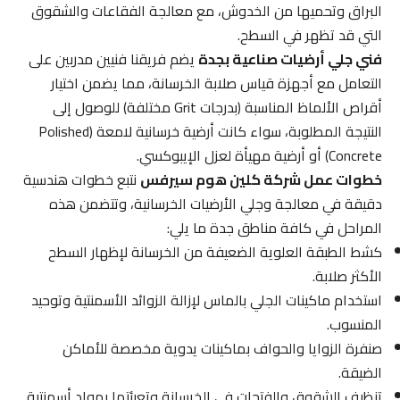
البراق وتحميها من الخدوش، مع معالجة الفقاعات والشقوق
التي قد تظهر في السطح.
فني جلي أرضيات صناعية بجدة
يضم فريقنا فنيين مدربين على
التعامل مع أجهزة قياس صلابة الخرسانة، مما يضمن اختيار
أقراص الألماظ المناسبة (بدرجات Grit مختلفة) للوصول إلى
النتيجة المطلوبة، سواء كانت أرضية خرسانية لامعة (Polished
Concrete) أو أرضية مهيأة لعزل الإيبوكسي.
خطوات عمل شركة كلين هوم سيرفس
نتبع خطوات هندسية
دقيقة في معالجة وجلي الأرضيات الخرسانية، وتتضمن هذه
المراحل في كافة مناطق جدة ما يلي:
كشط الطبقة العلوية الضعيفة من الخرسانة لإظهار السطح
الأكثر صلابة.
استخدام ماكينات الجلي بالماس لإزالة الزوائد الأسمنتية وتوحيد
المنسوب.
صنفرة الزوايا والحواف بماكينات يدوية مخصصة للأماكن
الضيقة.
تنظيف الشقوق والفتحات في الخرسانة وتعبئتها بمواد أسمنتية