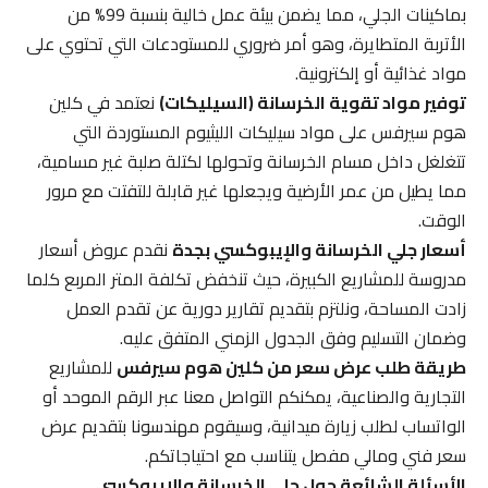
بماكينات الجلي، مما يضمن بيئة عمل خالية بنسبة 99% من
الأتربة المتطايرة، وهو أمر ضروري للمستودعات التي تحتوي على
مواد غذائية أو إلكترونية.
توفير مواد تقوية الخرسانة (السيليكات)
نعتمد في كلين
هوم سيرفس على مواد سيليكات الليثيوم المستوردة التي
تتغلغل داخل مسام الخرسانة وتحولها لكتلة صلبة غير مسامية،
مما يطيل من عمر الأرضية ويجعلها غير قابلة للتفتت مع مرور
الوقت.
أسعار جلي الخرسانة والإيبوكسي بجدة
نقدم عروض أسعار
مدروسة للمشاريع الكبيرة، حيث تنخفض تكلفة المتر المربع كلما
زادت المساحة، ونلتزم بتقديم تقارير دورية عن تقدم العمل
وضمان التسليم وفق الجدول الزمني المتفق عليه.
طريقة طلب عرض سعر من كلين هوم سيرفس
للمشاريع
التجارية والصناعية، يمكنكم التواصل معنا عبر الرقم الموحد أو
الواتساب لطلب زيارة ميدانية، وسيقوم مهندسونا بتقديم عرض
سعر فني ومالي مفصل يتناسب مع احتياجاتكم.
الأسئلة الشائعة حول جلي الخرسانة والإيبوكسي