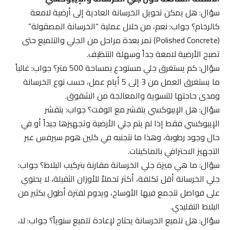
سؤال: هل يمكن تحويل الخرسانة العادية إلى أرضية لامعة
كالرخام؟ جواب: نعم، من خلال عملية “الخرسانة المصقولة”
(Polished Concrete) نمر بعدة مراحل من الجلي والتلميع حتى
تصبح الأرضية لامعة جداً وسهلة التنظيف.
سؤال: كم يستغرق جلي مستودع بمساحة 500 متر؟ جواب: غالباً
ما يستغرق العمل من 3 إلى 5 أيام عمل، حسب نوع الخرسانة
ومدى حاجتها للتسوية والمعالجة من الشقوق.
سؤال: هل الإيبوكسي يتقشر مع الوقت؟ جواب: يتقشر
الإيبوكسي فقط إذا لم يتم جلي الأرضية وتجهيزها جيداً أو في
حال وجود رطوبة، وهذا ما نتجنبه في كلين هوم سيرفس عبر
التجهيز الاحترافي بالماكينات.
سؤال: ما هي ميزة جلي الخرسانة مقارنة بتركيب البلاط؟ جواب:
جلي الخرسانة أقل تكلفة، أكثر تحملاً للأوزان الثقيلة، لا يحتوي
على فواصل تتجمع فيها الأوساخ، ويدوم لفترة أطول بكثير من
البلاط التقليدي.
سؤال: هل تلميع الخرسانة يحتاج لإعادة تلميع سنوياً؟ جواب: لا،