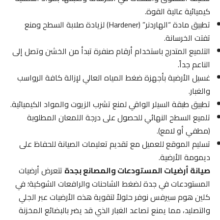
كيميائية عالية القوة.
تطبيق مادة “الهاردنر” (Hardener) لزيادة صلابة السطح ومنع
تفتت الخرسانة.
التلميع المتدرج باستخدام أرقام صنفرة تبدأ من الخشن وتصل إلى
الناعم جداً.
غسيل الأرضية بأجهزة ضغط المياه العالي لإزالة كافة الرواسب
والغبار.
تطبيق طبقة السيلر الواقي لمنع تشرب الزيوت والمواد الكيميائية.
تلميع السطح النهائي للحصول على درجة اللمعان المطلوبة
(مطفي أو لامع).
تسليم الموقع للعميل مع تقديم تعليمات الصيانة للحفاظ على
ديمومة الأرضية.
صيانة أرضيات المستودعات والمصانع بجدة
تتعرض أرضيات
المستودعات في جدة لضغط الشاحنات والرافعات الشوكية؛ في
كلين هوم سيرفس نوفر حلولاً لتقوية هذه الأرضيات عبر الجلي
والتصليد، مما يمنع تصاعد الغبار الذي قد يضر بالبضائع المخزنة