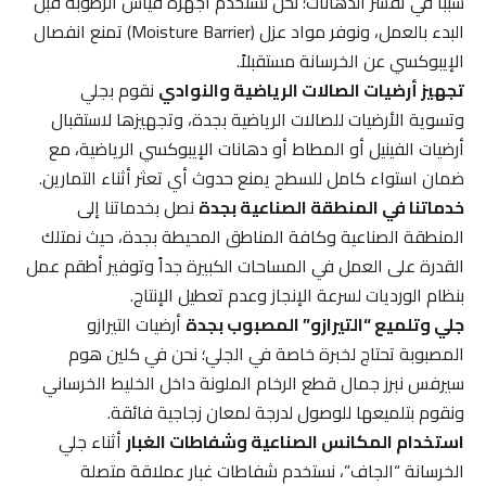
سبباً في تقشر الدهانات؛ نحن نستخدم أجهزة قياس الرطوبة قبل
البدء بالعمل، ونوفر مواد عزل (Moisture Barrier) تمنع انفصال
الإيبوكسي عن الخرسانة مستقبلاً.
تجهيز أرضيات الصالات الرياضية والنوادي
نقوم بجلي
وتسوية الأرضيات للصالات الرياضية بجدة، وتجهيزها لاستقبال
أرضيات الفينيل أو المطاط أو دهانات الإيبوكسي الرياضية، مع
ضمان استواء كامل للسطح يمنع حدوث أي تعثر أثناء التمارين.
خدماتنا في المنطقة الصناعية بجدة
نصل بخدماتنا إلى
المنطقة الصناعية وكافة المناطق المحيطة بجدة، حيث نمتلك
القدرة على العمل في المساحات الكبيرة جداً وتوفير أطقم عمل
بنظام الورديات لسرعة الإنجاز وعدم تعطيل الإنتاج.
جلي وتلميع “التيرازو” المصبوب بجدة
أرضيات التيرازو
المصبوبة تحتاج لخبرة خاصة في الجلي؛ نحن في كلين هوم
سيرفس نبرز جمال قطع الرخام الملونة داخل الخليط الخرساني
ونقوم بتلميعها للوصول لدرجة لمعان زجاجية فائقة.
استخدام المكانس الصناعية وشفاطات الغبار
أثناء جلي
الخرسانة “الجاف”، نستخدم شفاطات غبار عملاقة متصلة