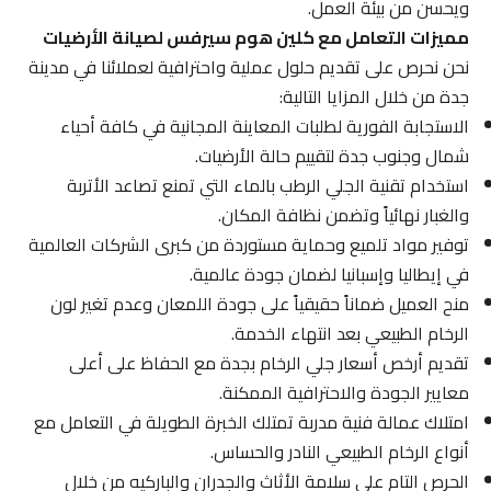
ويحسن من بيئة العمل.
مميزات التعامل مع كلين هوم سيرفس لصيانة الأرضيات
نحن نحرص على تقديم حلول عملية واحترافية لعملائنا في مدينة
جدة من خلال المزايا التالية:
الاستجابة الفورية لطلبات المعاينة المجانية في كافة أحياء
شمال وجنوب جدة لتقييم حالة الأرضيات.
استخدام تقنية الجلي الرطب بالماء التي تمنع تصاعد الأتربة
والغبار نهائياً وتضمن نظافة المكان.
توفير مواد تلميع وحماية مستوردة من كبرى الشركات العالمية
في إيطاليا وإسبانيا لضمان جودة عالمية.
منح العميل ضماناً حقيقياً على جودة اللمعان وعدم تغير لون
الرخام الطبيعي بعد انتهاء الخدمة.
تقديم أرخص أسعار جلي الرخام بجدة مع الحفاظ على أعلى
معايير الجودة والاحترافية الممكنة.
امتلاك عمالة فنية مدربة تمتلك الخبرة الطويلة في التعامل مع
أنواع الرخام الطبيعي النادر والحساس.
الحرص التام على سلامة الأثاث والجدران والباركيه من خلال