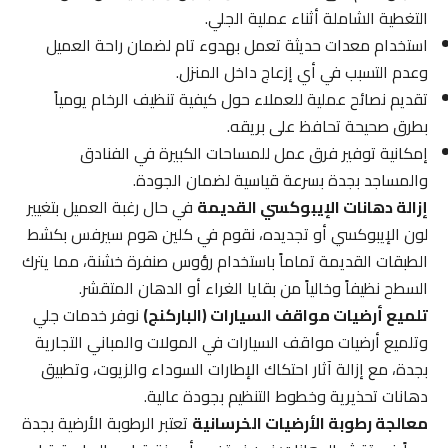
التغطية الشاملة أثناء عملية الجلي.
استخدام معدات حديثة تعمل بهدوء تام لضمان راحة العميل
وعدم التسبب في أي إزعاج داخل المنزل.
تقديم نصائح عملية للعملاء حول كيفية تنظيف الرخام يومياً
بطرق صحيحة تحافظ على بريقه.
إمكانية توفير فرق عمل للمساحات الكبيرة في الفنادق
والمساجد بجدة بسرعة قياسية لضمان الجودة.
إزالة دهانات الإيبوكسي القديمة
في حال رغبة العميل بتغيير
لون الإيبوكسي أو تجديده، نقوم في كلين هوم سيرفس بكشط
الطبقات القديمة تماماً باستخدام رؤوس صنفرة خشنة، مما يترك
السطح نظيفاً وخالياً من بقايا الغراء أو الدهان المتقشر.
تلميع أرضيات مواقف السيارات (الباركنج)
نوفر خدمات جلي
وتلميع أرضيات مواقف السيارات في المولات والمباني التجارية
بجدة، مع إزالة آثار احتكاك الإطارات السوداء والزيوت، وتطبيق
دهانات تحذيرية وخطوط التنظيم بجودة عالية.
معالجة رطوبة الأرضيات الخرسانية
تعتبر الرطوبة الأرضية بجدة