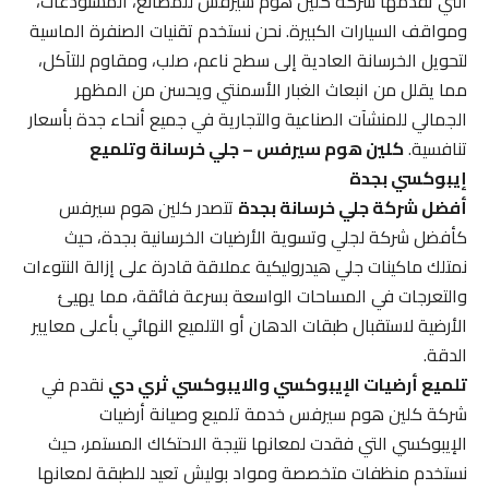
التي تقدمها شركة كلين هوم سيرفس للمصانع، المستودعات،
ومواقف السيارات الكبيرة. نحن نستخدم تقنيات الصنفرة الماسية
لتحويل الخرسانة العادية إلى سطح ناعم، صلب، ومقاوم للتآكل،
مما يقلل من انبعاث الغبار الأسمنتي ويحسن من المظهر
الجمالي للمنشآت الصناعية والتجارية في جميع أنحاء جدة بأسعار
تنافسية.
كلين هوم سيرفس – جلي خرسانة وتلميع
إيبوكسي بجدة
أفضل شركة جلي خرسانة بجدة
تتصدر كلين هوم سيرفس
كأفضل شركة لجلي وتسوية الأرضيات الخرسانية بجدة، حيث
نمتلك ماكينات جلي هيدروليكية عملاقة قادرة على إزالة النتوءات
والتعرجات في المساحات الواسعة بسرعة فائقة، مما يهيئ
الأرضية لاستقبال طبقات الدهان أو التلميع النهائي بأعلى معايير
الدقة.
تلميع أرضيات الإيبوكسي والايبوكسي ثري دي
نقدم في
شركة كلين هوم سيرفس خدمة تلميع وصيانة أرضيات
الإيبوكسي التي فقدت لمعانها نتيجة الاحتكاك المستمر، حيث
نستخدم منظفات متخصصة ومواد بوليش تعيد للطبقة لمعانها