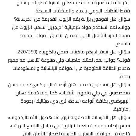
الخرسانة المصقولة تحتفظ بلمعانها لسنوات طويلة، وتحتاج
فقط للتنظيف اليومي بالماء والمنظفات البسيطة.
سؤال: هل تقومون بإزالة بقع الزيوت القديمة من الخرسانة؟
جواب: نعم، نستخدم مواد كيميائية “ديجريزر” لسحب الزيوت من
مسام الخرسانة قبل الجلي لضمان التصاق المواد الجديدة
بالسطح.
سؤال: هل تتوفر لديكم ماكينات تعمل بالكهرباء (220/380)
فولت؟ جواب: نعم، نمتلك ماكينات جلي متنوعة تتناسب مع جميع
مصادر الطاقة المتوفرة في المواقع الإنشائية والمستودعات
بجدة.
سؤال: هل تقدمون خدمة دهان أرضيات الإيبوكسي؟ جواب: نحن
متخصصون في جلي وتجهيز الأرضيات، كما نوفر خدمة دهان
الإيبوكسي بكافة أنواعه (سادة، ثري دي، ميتاليك) بجودة
احترافية.
سؤال: هل الخرسانة المصقولة تزلق عند هطول الأمطار؟ جواب:
نقوم بإضافة مواد “مانعة للانزلاق” في مراحل التلميع النهائية،
خاصة في مواقف السيارات الخارجية لضمان الأمان التام.