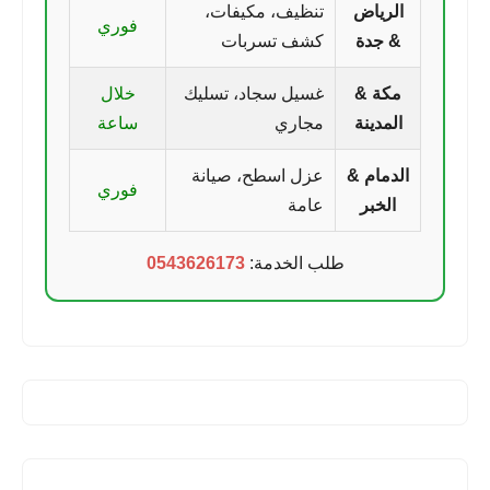
الرياض
تنظيف، مكيفات،
فوري
& جدة
كشف تسربات
مكة &
غسيل سجاد، تسليك
خلال
المدينة
مجاري
ساعة
الدمام &
عزل اسطح، صيانة
فوري
الخبر
عامة
طلب الخدمة:
0543626173