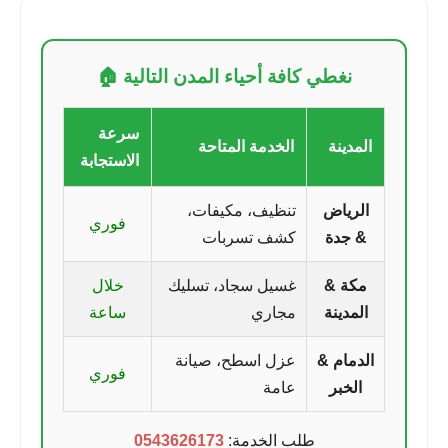
نغطي كافة أحياء المدن التالية 🏠
سرعة
المدينة
الخدمة المتاحة
الاستجابة
الرياض
تنظيف، مكيفات،
فوري
& جدة
كشف تسربات
مكة &
غسيل سجاد، تسليك
خلال
المدينة
مجاري
ساعة
الدمام &
عزل اسطح، صيانة
فوري
الخبر
عامة
طلب الخدمة:
0543626173