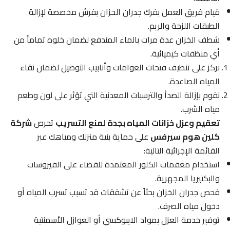
قيام فريق العمل بفرك جدران الخزان بفرش مخصصة لإزالة
الطبقات اللزجة والريم.
شطف الخزان عدة مرات بالماء المندفع لضمان خلوه تماماً من
أي منظفات كيميائية.
نركز على تنظيف فتحات العوامات وأنابيب التوصيل لضمان نقاء
المياه الصاعدة.
نقوم بإزالة الصدأ والترسبات المعدنية التي تؤثر على لون وطعم
مياه الشرب.
تعقيم وعزل خزانات المياه بجدة لمنع التسريب
تحرص
شركة
كلين هوم سيرفس
على حماية بنية منزلك ومياهك عبر
القائمة الإجرائية التالية:
استخدام معقمات الكلور المعتمدة للقضاء على الفيروسات
والبكتيريا المجهرية.
فحص جدران الخزان بحثاً عن تشققات قد تسبب تسرب المياه أو
دخول مياه الصرف.
توفير خدمة العزل بمواد الايبوكسي أو العوازل الأسمنتية