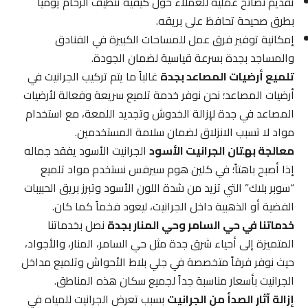
تقديم نصائح عملية للعملاء حول كيفية تنظيف الرخام يومياً
بطرق صحيحة تحافظ على بريقه.
إمكانية توفير فرق عمل للمساحات الكبيرة في الفنادق
والمساجد بجدة بسرعة قياسية لضمان الجودة.
تلميع أرضيات المصاعد بجدة
غالباً ما يتم تركيب الجرانيت في
أرضيات المصاعد؛ نحن نوفر خدمة تلميع سريعة وفعالة لأرضيات
المصاعد في جدة لإزالة الخدوش وتجديد اللمعة، مع استخدام
مواد لا تسبب الانزلاق لضمان سلامة المستخدمين.
معالجة بهتان الجرانيت الأسود
الجرانيت الأسود يفقد جماله
إذا أصبح باهتاً؛ في كلين هوم سيرفس نستخدم مواد تلميع
“سوبر بلاك” التي تزيد من شدة اللون الأسود وتبرز بريق الحبيبات
الفضية أو الذهبية داخل الجرانيت، ليعود فخماً كما كان.
خدماتنا في حي السامر وحي المنار بجدة
نصل بخدماتنا
المتميزة إلى أحياء شرق جدة مثل حي السامر، المنار، والأجواد،
حيث نوفر فرقاً متخصصة في جلي بلاط الأحواش وتلميع مداخل
الجرانيت بأسعار مناسبة جداً لجميع سكان هذه المناطق.
إزالة آثار الصدأ من الجرانيت
بسبب تعرض الجرانيت للمياه في