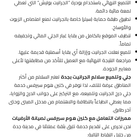
التلميع النهائي باستخدام بودرة “الجرانيت بوليش” التي تعطي
لمعة مائية دائمة.
تطبيق طبقة حماية (سيلر) خاصة بالجرانيت لمنع امتصاص الزيوت
والأوساخ.
تنظيف الموقع بالكامل من بقايا غبار الجلي المائي وتجفيفه
تماماً.
تلميع نعلات الجرانيت وإزالة أي بقايا أسمنتية قديمة عليها.
مراجعة النتيجة النهائية مع العميل للتأكد من مطابقتها لأعلى
معايير الجودة.
جلي وتلميع سلالم الجرانيت بجدة
تعتبر السلالم من أكثر
المناطق عرضة للتلف، لذا نوفر في كلين هوم سيرفس خدمة
جلي درج الجرانيت وتلميعه، مع التركيز على جوانب الدرج والزوايا،
مما يعطي انطباعاً بالنظافة والاهتمام من مدخل المبنى وحتى
آخر طابق.
مميزات التعامل مع كلين هوم سيرفس لصيانة الأرضيات
نحن نحرص على تقديم خدمة تليق بثقة عملائنا في مدينة جدة
من خلال النقاط التالية: