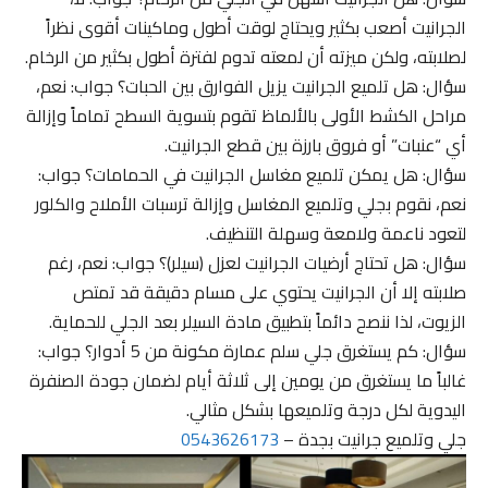
الجرانيت أصعب بكثير ويحتاج لوقت أطول وماكينات أقوى نظراً
لصلابته، ولكن ميزته أن لمعته تدوم لفترة أطول بكثير من الرخام.
سؤال: هل تلميع الجرانيت يزيل الفوارق بين الحبات؟ جواب: نعم،
مراحل الكشط الأولى بالألماظ تقوم بتسوية السطح تماماً وإزالة
أي “عنبات” أو فروق بارزة بين قطع الجرانيت.
سؤال: هل يمكن تلميع مغاسل الجرانيت في الحمامات؟ جواب:
نعم، نقوم بجلي وتلميع المغاسل وإزالة ترسبات الأملاح والكلور
لتعود ناعمة ولامعة وسهلة التنظيف.
سؤال: هل تحتاج أرضيات الجرانيت لعزل (سيلر)؟ جواب: نعم، رغم
صلابته إلا أن الجرانيت يحتوي على مسام دقيقة قد تمتص
الزيوت، لذا ننصح دائماً بتطبيق مادة السيلر بعد الجلي للحماية.
سؤال: كم يستغرق جلي سلم عمارة مكونة من 5 أدوار؟ جواب:
غالباً ما يستغرق من يومين إلى ثلاثة أيام لضمان جودة الصنفرة
اليدوية لكل درجة وتلميعها بشكل مثالي.
جلي وتلميع جرانيت بجدة –
0543626173