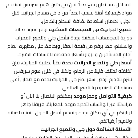
المداخل، قد تظهر بقع صدأ؛ نحن في كلين هوم سيرفس نستخدم
مواد كيميائية آمنة لسحب الصدأ من داخل مسام الجرانيت قبل
الجلي، لضمان استعادة نظافة السطح بالكامل.
تلميع الجرانيت في المجمعات السكنية
نوفر عقود صيانة
دورية للمجمعات السكنية بجدة تشمل جلي وتلميع الممرات
والسلالم، مما يرفع من قيمة العقار ويحافظ على مظهره العام
أمام المستأجرين والزوار بأسعار مخفضة للمساحات الكبيرة.
أسعار جلي وتلميع الجرانيت بجدة
نظراً لصلابة الجرانيت، فإن
تكلفته تختلف قليلاً عن الرخام، ولكننا في كلين هوم سيرفس
نلتزم بتقديم أرخص سعر لمتر جلي الجرانيت بجدة مع ضمان أعلى
مستويات الصنفرة والتلميع العالمي.
كيفية التواصل وحجز موعد
يمكنكم الاتصال بنا الآن أو
مراسلتنا عبر الواتساب لتحديد موعد للمعاينة، فريقنا جاهز
لزيارتكم في أي مكان بجدة وتقديم أفضل الحلول التقنية لصيانة
وتلميع أرضياتكم.
الأسئلة الشائعة حول جلي وتلميع الجرانيت
سؤال: هل الجرانيت أسهل في الجلي من الرخام؟ جواب: لا،