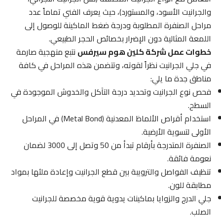
والجرانيت الأسود، والمستورد)، حيث يعرف الفني تماماً عدد
مراحل الصنفرة المطلوبة ودرجة ضغط الماكينة للوصول إلى
اللمعة المثالية دون الإضرار بخصائص الحجر الطبيعي.
خطوات عمل شركة كلين هوم سيرفس
نتبع منهجية صارمة
في جلي الجرانيت نظراً لقوته، وتتضمن هذه المراحل في كافة
مناطق جدة ما يلي:
فحص نوع الجرانيت وتحديد درجة التآكل والخدوش الموجودة في
السطح.
استخدام أقراص الألماظ المعدنية (Metal Bond) في المراحل
الأولى لتسوية الأرضية.
الصنفرة المتدرجة بأرقام تبدأ من 50 وتصل إلى 3000 لضمان
نعومة فائقة.
تنظيف الفواصل والترويبة بين قطع الجرانيت وإعادة ملئها بمواد
مطابقة للون.
جلي الدرج والزوايا بماكينات يدوية قوية مخصصة للجرانيت
الصلب.