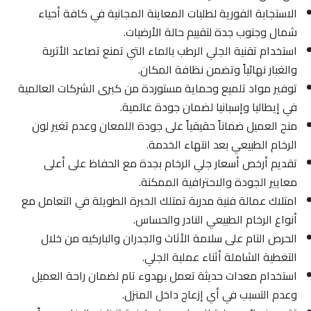
الاستجابة الفورية لطلبات المعاينة المجانية في كافة أحياء
شمال وجنوب جدة لتقييم حالة الأرضيات.
استخدام تقنية الجلي الرطب بالماء التي تمنع تصاعد الأتربة
والغبار نهائياً وتضمن نظافة المكان.
توفير مواد تلميع وحماية مستوردة من كبرى الشركات العالمية
في إيطاليا وإسبانيا لضمان جودة عالمية.
منح العميل ضماناً حقيقياً على جودة اللمعان وعدم تغير لون
الرخام الطبيعي بعد انتهاء الخدمة.
تقديم أرخص أسعار جلي الرخام بجدة مع الحفاظ على أعلى
معايير الجودة والاحترافية الممكنة.
امتلاك عمالة فنية مدربة تمتلك الخبرة الطويلة في التعامل مع
أنواع الرخام الطبيعي النادر والحساس.
الحرص التام على سلامة الأثاث والجدران والباركيه من خلال
التغطية الشاملة أثناء عملية الجلي.
استخدام معدات حديثة تعمل بهدوء تام لضمان راحة العميل
وعدم التسبب في أي إزعاج داخل المنزل.