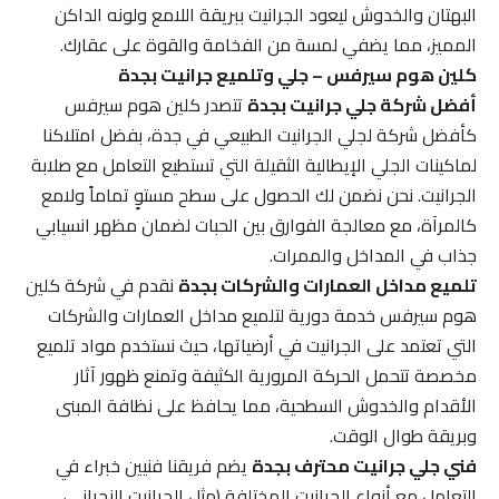
البهتان والخدوش ليعود الجرانيت ببريقة اللامع ولونه الداكن
المميز، مما يضفي لمسة من الفخامة والقوة على عقارك.
كلين هوم سيرفس – جلي وتلميع جرانيت بجدة
أفضل شركة جلي جرانيت بجدة
تتصدر كلين هوم سيرفس
كأفضل شركة لجلي الجرانيت الطبيعي في جدة، بفضل امتلاكنا
لماكينات الجلي الإيطالية الثقيلة التي تستطيع التعامل مع صلابة
الجرانيت. نحن نضمن لك الحصول على سطح مستوٍ تماماً ولامع
كالمرآة، مع معالجة الفوارق بين الحبات لضمان مظهر انسيابي
جذاب في المداخل والممرات.
تلميع مداخل العمارات والشركات بجدة
نقدم في شركة كلين
هوم سيرفس خدمة دورية لتلميع مداخل العمارات والشركات
التي تعتمد على الجرانيت في أرضياتها، حيث نستخدم مواد تلميع
مخصصة تتحمل الحركة المرورية الكثيفة وتمنع ظهور آثار
الأقدام والخدوش السطحية، مما يحافظ على نظافة المبنى
وبريقة طوال الوقت.
فني جلي جرانيت محترف بجدة
يضم فريقنا فنيين خبراء في
التعامل مع أنواع الجرانيت المختلفة (مثل الجرانيت النجراني،