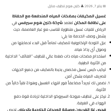
📅 يناير 7, 2026
|
👤 كلين هوم تنظيف منازل
غسيل المكيفات بمضخات المياه المندفعة مع الحفاظ
على نظافة المكان
تعتمد
شركة كلين هوم سيرفس
في
الرياض تقنيات غسيل متطورة تتناسب مع غبار العاصمة، حيث
يشمل وصف الخدمة ما يلي:
عزل اللوحة الإلكترونية للمكيف تماماً قبل البدء لحمايتها من
وصول أي رذاذ مياه.
استخدام مضخات مياه ذات ضغط عالي لتنظيف “الفائف” الداخلية
من الأتربة الطينية.
تركيب كيس غسيل مخصص يحيط بالمكيف من جميع الجهات
لتصريف المياه بشكل آمن.
نضمن لك تبريداً مضاعفاً فور انتهاء الغسيل وهواءً نقياً خالياً من
الأتربة.
نركز على تنظيف مروحة السيروكو الداخلية لزيادة قوة دفع
الهواء في الغرفة.
فحص غاز الفريون وصيانة الوحدات الخارجية بالرياض
تحرص