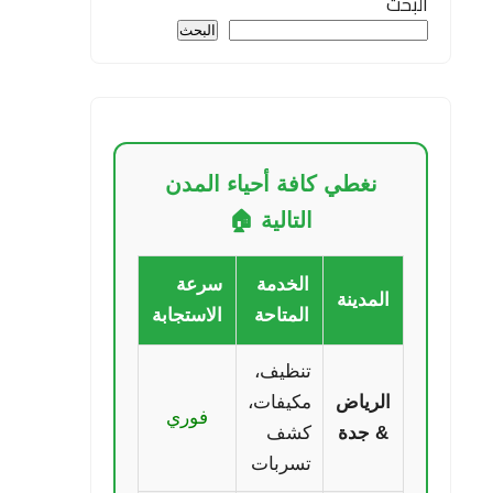
البحث
البحث
نغطي كافة أحياء المدن
التالية 🏠
الخدمة
سرعة
المدينة
المتاحة
الاستجابة
تنظيف،
الرياض
مكيفات،
فوري
& جدة
كشف
تسربات