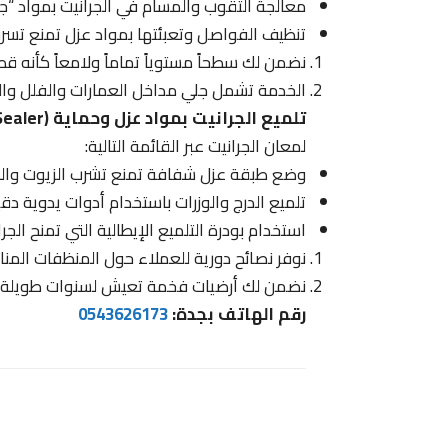
معالجة الثقوب والمسام في الجرانيت بمواد “جو
تنظيف الفواصل وتعبئتها بمواد عزل تمنع تسرب
نضمن لك سطحاً مستوياً تماماً ولامعاً كأنه ق
الخدمة تشمل جلي مداخل العمارات والفلل والسا
تلميع الجرانيت بمواد عزل وحماية (Sealer) عالمية
لمعان الجرانيت عبر القائمة التالية:
وضع طبقة عزل شفافة تمنع تشرب الزيوت والسوا
تلميع الدرج والوزرات باستخدام أدوات يدوية د
استخدام بودرة التلميع الإيطالية التي تمنح الجرا
نوفر نصائح دورية للعملاء حول المنظفات المنا
نضمن لك أرضيات فخمة تعيش لسنوات طويلة دو
رقم الهاتف بجدة:
0543626173