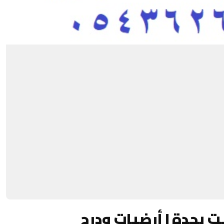
 بجدة | أرضيات ودرج