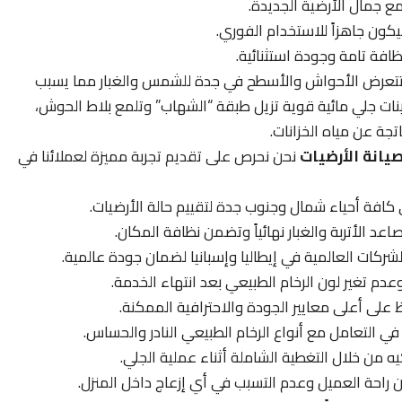
مع جمال الأرضية الجديدة.
كون جاهزاً للاستخدام الفوري.
فة تامة وجودة استثنائية.
تعرض الأحواش والأسطح في جدة للشمس والغبار مما يسبب
ات جلي مائية قوية تزيل طبقة “الشهاب” وتلمع بلاط الحوش،
تجة عن مياه الخزانات.
يانة الأرضيات
نحن نحرص على تقديم تجربة مميزة لعملائنا في
ي كافة أحياء شمال وجنوب جدة لتقييم حالة الأرضيات.
اعد الأتربة والغبار نهائياً وتضمن نظافة المكان.
ركات العالمية في إيطاليا وإسبانيا لضمان جودة عالمية.
عدم تغير لون الرخام الطبيعي بعد انتهاء الخدمة.
على أعلى معايير الجودة والاحترافية الممكنة.
 في التعامل مع أنواع الرخام الطبيعي النادر والحساس.
يه من خلال التغطية الشاملة أثناء عملية الجلي.
راحة العميل وعدم التسبب في أي إزعاج داخل المنزل.