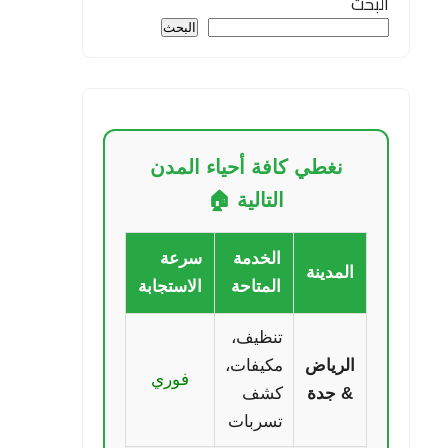
البحث
البحث
نغطي كافة أحياء المدن
التالية 🏠
الخدمة
سرعة
المدينة
المتاحة
الاستجابة
تنظيف،
الرياض
مكيفات،
فوري
& جدة
كشف
تسربات