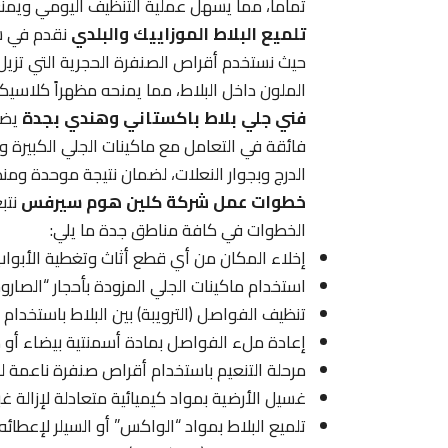
تماماً، مما يسهل عملية التنظيف اليومي ويمنع 
تلميع البلاط الموزاييك والبلدي
نقدم في ش
حيث نستخدم أقراص الصنفرة الحجرية التي تزيل 
الملون داخل البلاط، مما يمنحه مظهراً كلاسيكيا
فني جلي بلاط باكستاني وهندي بجدة
يضم
فائقة في التعامل مع ماكينات الجلي الكبيرة و
الدرج وبجوار النعلات، لضمان نتيجة موحدة ومن
خطوات عمل شركة كلين هوم سيرفس
نتب
الخطوات في كافة مناطق جدة ما يلي:
إخلاء المكان من أي قطع أثاث وتغطية الأبواب 
استخدام ماكينات الجلي المزودة بأحجار “الصار
تنظيف الفواصل (الترويبة) بين البلاط باستخدام
إعادة ملء الفواصل بمادة أسمنتية بيضاء أو م
مرحلة التنعيم باستخدام أقراص صنفرة ناعمة 
غسيل الأرضية بمواد كيميائية متعادلة لإزالة غب
تلميع البلاط بمواد “الواكس” أو السيلر لإعطائ