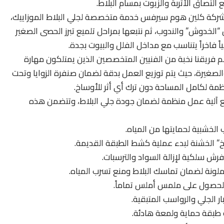
التصاق الأتربة والزيوت بمسام البلاط.
ركة كلين هوم سيرفس خدمة متخصصة لجلي البلاط الموزاييك،
“الخدوش” والندوب، ثم نتبعها بمراحل تلميع تبرز الحصى الصغير
ً فاخراً يتناسب مع مداخل الفلل والبيوت بجدة.
 فريقنا نخبة من الفنيين المتخصصين الذين يمتلكون مهارة
الصغيرة، حيث يتم توزيع العمل بدقة لضمان صنفرة الزوايا وتحت
ظمة لكامل المساحة دون ترك أي أثر للأوساخ.
ع آلية عمل منظمة لضمان جودة جلي البلاط، وتتضمن هذه
الخشبية لحمايتها من المياه.
وخ” الخشنة لبدء عملية كشط الطبقة القديمة.
 فرش سلكية لإزالة السواد والترسبات.
لونة لضمان تماسك البلاط ومنع تسرب المياه.
للحصول على ملمس أملس تماماً.
ار الجلي والرواسب المتبقية.
ه طبقة حماية ولمعة هادئة.