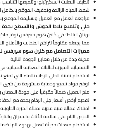
تنظيف النعلات (السكيرتينج) وتلميعها لتتناسب 
شفط المياه الزائدة وتجفيف الموقع بالكامل لي
مراجعة العمل مع العميل وتسليمه الموقع بنظا
جلي وتلميع بلاط الحوش والأسطح بجدة
ت
بهتان البلاط؛ في كلين هوم سيرفس نوفر ماكين
مما يجعله مقاوماً لتراكم الطحالب والأملاح النا
مميزات التعامل مع كلين هوم سيرفس لص
مدينة جدة من خلال معايير الجودة التالية:
الاستجابة الفورية لطلبات المعاينة المجانية ف
استخدام تقنية الجلي الرطب بالماء التي تمنع تص
توفير مواد تلميع وحماية مستوردة من كبرى الش
منح العميل ضماناً حقيقياً على جودة اللمعان و
تقديم أرخص أسعار جلي الرخام بجدة مع الحفاظ 
امتلاك عمالة فنية مدربة تمتلك الخبرة الطويلة
الحرص التام على سلامة الأثاث والجدران والبارك
استخدام معدات حديثة تعمل بهدوء تام لضمان 