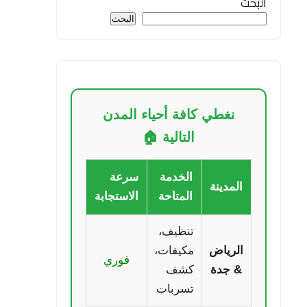
البحث
البحث
نغطي كافة أحياء المدن
التالية 🏠
الخدمة
سرعة
المدينة
المتاحة
الاستجابة
تنظيف،
الرياض
مكيفات،
فوري
& جدة
كشف
تسربات