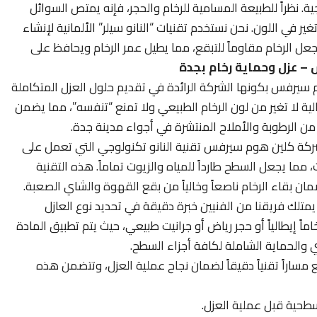
ية. نظراً للطبيعة المسامية للرخام والحجر، فإنه يمتص السوائل
 في اللون. نحن نستخدم تقنيات “النانو سيلر” الألمانية لإنشاء
عل الرخام مقاوماً للتبقع، مما يطيل عمر الرخام ويحافظ على
– عزل وحماية رخام بجدة
سيرفس بكونها الشركة الرائدة في تقديم حلول العزل المتكاملة
ية لا تغير من لون الرخام الطبيعي ولا تمنع “تنفسه”، مما يضمن
 الرطوبة والأملاح المنتشرة في أجواء مدينة جدة.
كة كلين هوم سيرفس تقنية النانو تكنولوجي التي تعمل على
 مما يجعل السطح طارداً للمياه والزيوت تماماً. هذه التقنية
ان بقاء الرخام ناصعاً وخالياً من بقع القهوة والشاي الصعبة.
متلك فريقنا من الفنيين خبرة دقيقة في تحديد نوع العازل
اً إيطالياً أو حجر رياض أو جرانيت طبيعي، حيث يتم تطبيق المادة
 والحماية الشاملة لكافة أجزاء السطح.
 مساراً تقنياً دقيقاً لضمان نجاح عملية العزل، وتتضمن هذه
لسطحية قبل عملية العزل.