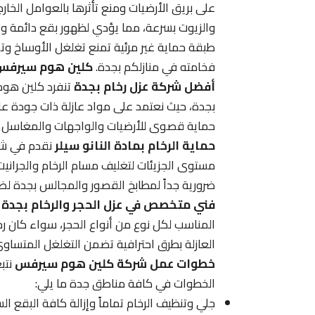
على بريق الأرضيات ومنع تأثرها بالعوامل الخارج
والزيوت بسرعة، مما يؤدي لظهور بقع دائمة وتغير
طبقة حماية غير مرئية تمنع تغلغل الأوساخ وتج
فخامته في منازلكم بجدة.
كلين هوم سيرفس 
أفضل شركة عزل رخام بجدة
تنفرد كلين هوم 
بجدة، حيث نعتمد على مواد عازلة ذات جودة عال
حماية قصوى للأرضيات والواجهات والمغاسل من
حماية الرخام بمادة النانو سيلر
نقدم في شر
مستوى الجزيئات لتغليف مسام الرخام والجرانيت،
ضرورية جداً لمطابخ القصور والمجالس بجدة لضم
فني متخصص في عزل الحجر والرخام بجدة
ي
المناسب لكل نوع من أنواع الحجر، سواء كان رخام
العازلة بطرق احترافية تضمن التغلغل المتساوي
خطوات عمل شركة كلين هوم سيرفس
نتبع
الخطوات في كافة مناطق جدة ما يلي:
جلي وتنظيف الرخام تماماً وإزالة كافة البقع ا