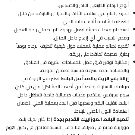
أنواع الرخام الطبيعي النادر والحساس.
الحرص التام على سلامة الأثاث والجدران والباركيه من خلال
التغطية الشاملة أثناء عملية الجلي.
استخدام معدات حديثة تعمل بهدوء تام لضمان راحة العميل
وعدم التسبب في أي إزعاج داخل المنزل.
تقديم نصائح عملية للعملاء حول كيفية تنظيف الرخام يومياً
بطرق صحيحة تحافظ على بريقه.
إمكانية توفير فرق عمل للمساحات الكبيرة في الفنادق
والمساجد بجدة بسرعة قياسية لضمان الجودة.
إزالة بقع الزيت والصدأ من البلاط
تعتبر بقع الزيوت في
مواقف السيارات والصدأ من أصعب المشاكل؛ نحن في كلين
هوم سيرفس نستخدم مذيبات كيميائية خاصة تتغلغل داخل
البلاط لتفتيت البقع وسحبها قبل البدء بعملية الجلي، لضمان
استعادة اللون الأصلي للبلاط.
تلميع البلاط الموزاييك القديم بجدة
إذا كان لديك بلاط
موزاييك قديم في منزلك، فلا داعي لاستبداله؛ نحن في كلين هوم