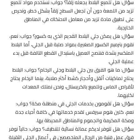
سؤال: هل تلميع البلاط يجعله زلقاً؟ جواب: نستخدم مواد تلميع
تزيد من اللمعة دون أن تجعل السطح زلقاً بشكل خطر، ونحرص
على تطبيق مادة تزيد من معامل الاحتكاك في المناطق
الخارجية.
سؤال: هل يمكن جلي البلاط القديم الذي به كسور؟ جواب: نعم،
نقوم بترميم الكسور الصغيرة بمواد صلبة قبل الجلي، أما البلاط
المتكسر بشدة فننصح العميل باستبدال القطع التالفة قبل بدء
عملية الجلي.
سؤال: ما هو الفرق بين جلي البلاط وجلي الرخام؟ جواب: البلاط
يحتاج لماكينات أثقل وأحجار كشط أكثر صلابة، بينما الرخام يحتاج
لأقراص الماس وتلميع بالكريستال، ونحن نمتلك المعدات
لكليهما.
سؤال: هل تقومون بخدمات الجلي في منطقة مكة؟ جواب:
نعم، كلين هوم سيرفس تقدم خدماتها في كافة أحياء جدة
ومكة المكرمة والجموم والمناطق المحيطة بها.
سؤال: هل تتوفر لديكم عمالة نسائية للتنظيف؟ جواب: حالياً نوفر
فرق عمل فنية من الرجال المتخصصين في أعمال الجلي الثقيلة