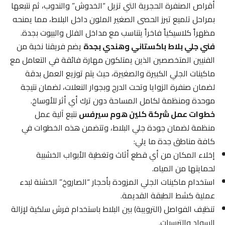
أقراص الصنفرة الحجرية التي تزيل “الخدوش” والندوب، ثم نتبعها
بمراحل تلميع تبرز الحصى الصغير الملون داخل البلاط، مما يمنحه
مظهراً كلاسيكياً فاخراً يتناسب مع مداخل الفلل والبيوت بجدة.
فني جلي بلاط باكستاني وهندي بجدة
يضم فريقنا نخبة من
الفنيين المتخصصين الذين يمتلكون مهارة فائقة في التعامل مع
ماكينات الجلي الكبيرة والصغيرة، حيث يتم توزيع العمل بدقة
لضمان صنفرة الزوايا وتحت الدرج وبجوار النعلات، لضمان نتيجة
موحدة ومنظمة لكامل المساحة دون ترك أي أثر للأوساخ.
خطوات عمل شركة كلين هوم سيرفس
نتبع آلية عمل
منظمة لضمان جودة جلي البلاط، وتتضمن هذه الخطوات في
كافة مناطق جدة ما يلي:
إخلاء المكان من أي قطع أثاث وتغطية الأبواب الخشبية
لحمايتها من المياه.
استخدام ماكينات الجلي المزودة بأحجار “الصاروخ” الخشنة لبدء
عملية كشط الطبقة القديمة.
تنظيف الفواصل (الترويبة) بين البلاط باستخدام فرش سلكية لإزالة
السواد والترسبات.