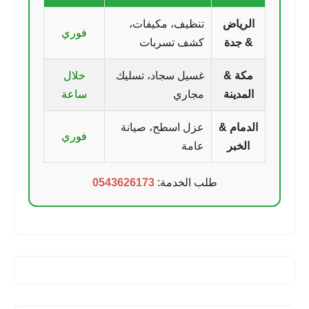
الرياض
تنظيف، مكيفات،
فوري
& جدة
كشف تسربات
مكة &
غسيل سجاد، تسليك
خلال
المدينة
مجاري
ساعة
الدمام &
عزل اسطح، صيانة
فوري
الخبر
عامة
طلب الخدمة:
0543626173