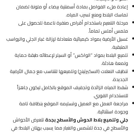
إعادة ملء الفواصل بمادة أسمنتية بيضاء أو ملونة لضمان
تماسك البلاط ومنع تسرب المياه.
مرحلة التنعيم باستخدام أقراص صنفرة ناعمة للحصول على
ملمس أملس تماماً.
غسيل الأرضية بمواد كيميائية متعادلة لإزالة غبار الجلي والرواسب
المتبقية.
تلميع البلاط بمواد “الواكس” أو السيلر لإعطائه طبقة حماية
ولمعة هادئة.
تنظيف النعلات (السكيرتينج) وتلميعها لتتناسب مع جمال الأرضية
الجديدة.
شفط المياه الزائدة وتجفيف الموقع بالكامل ليكون جاهزاً
للاستخدام الفوري.
مراجعة العمل مع العميل وتسليمه الموقع بنظافة تامة
وجودة استثنائية.
جلي وتلميع بلاط الحوش والأسطح بجدة
تتعرض الأحواش
والأسطح في جدة للشمس والغبار مما يسبب بهتان البلاط؛ في