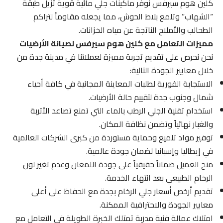
كلين هوم سيرفس نوفر ماكينات جلي مائية قوية تزيل طبقة
“الشهاب” وتلمع بلاط الحوش، مما يجعله مقاوماً لتراكم
الطحالب والأملاح الناتجة عن مياه الخزانات.
مميزات التعامل مع كلين هوم سيرفس لصيانة الأرضيات
نحن نحرص على تقديم تجربة مميزة لعملائنا في مدينة جدة من
خلال معايير الجودة التالية:
الاستجابة الفورية لطلبات المعاينة المجانية في كافة أحياء
شمال وجنوب جدة لتقييم حالة الأرضيات.
استخدام تقنية الجلي الرطب بالماء التي تمنع تصاعد الأتربة
والغبار نهائياً وتضمن نظافة المكان.
توفير مواد تلميع وحماية مستوردة من كبرى الشركات العالمية
في إيطاليا وإسبانيا لضمان جودة عالمية.
منح العميل ضماناً حقيقياً على جودة اللمعان وعدم تغير لون
الرخام الطبيعي بعد انتهاء الخدمة.
تقديم أرخص أسعار جلي الرخام بجدة مع الحفاظ على أعلى
معايير الجودة والاحترافية الممكنة.
امتلاك عمالة فنية مدربة تمتلك الخبرة الطويلة في التعامل مع