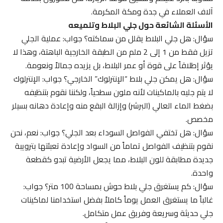
آلاف العملاء في جدة ومكة المكرمة.
الأسئلة الشائعة حول جلي البلاط وتلميعه
سؤال: هل جلي البلاط يقلل من سماكته؟ جواب: عملية الجلي
تزيل فقط من 1 إلى 2 ملم من الطبقة الخارجية الباهتة، وهذا لا
يؤثر إطلاقاً على قوة أو عمر البلاط، بل يزيده جمالاً ونعومة.
سؤال: هل يمكن جلي بلاط “الإنترلوك” الخارجي؟ جواب: الإنترلوك
لا يتم جليه بالماكينات لأنه ملون سطحياً، ولكننا نقوم بتنظيفه
بضغط الماء العالي (البرشر) وإزالة البقع منه وإعادة دهانه بسيلر
مخصص.
سؤال: هل تختفي الفواصل السوداء بعد الجلي؟ جواب: نعم، نحن
نقوم بتنظيف الفواصل تماماً من السواد وإعادة تعبئتها بترويبة
جديدة مطابقة للون البلاط، مما يجعل الأرضية تبدو كقطعة
واحدة.
سؤال: كم يستغرق جلي بلاط حوش بمساحة 100 متر؟ جواب:
غالباً ما يستغرق العمل يوماً كاملاً بفضل استخدامنا لماكينات
جلي حديثة وسريعة وفريق عمل متكامل.