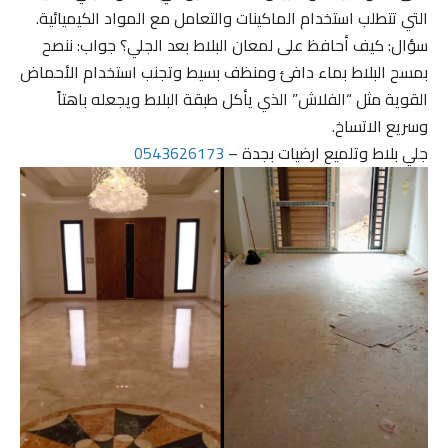
التي تتطلب استخدام الماكينات والتعامل مع المواد الكيميائية.
سؤال: كيف أحافظ على لمعان البلاط بعد الجلي؟ جواب: ننصح
بمسح البلاط بماء دافئ ومنظف بسيط وتجنب استخدام الأحماض
القوية مثل “الفلاش” الذي يأكل طبقة البلاط ويجعله باهتاً
وسريع الاتساخ.
جلي بلاط وتلميع ارضيات بجدة –
0543626173