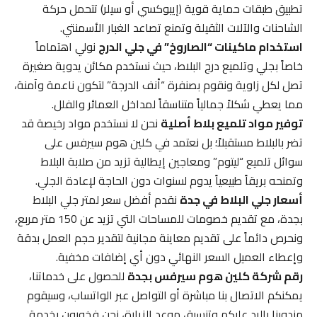
تطبيق طبقات حماية قوية (إيبوكسي أو سيلر) تتحمل حركة
الشاحنات والآلات الثقيلة وتمنع تصاعد الغبار الأسمنتي.
استخدام ماكينات “الصاروخ” في جلي الدرج
نولي اهتماماً
خاصاً بجلي وتلميع درج البلاط، حيث نستخدم مكائن يدوية صغيرة
تصل لكل زاوية ونقوم بصنفرة “أنف الدرجة” لتكون ناعمة وآمنة،
مما يعطي شكلاً جمالياً متناسقاً لمداخل العمائر والفلل.
توفير مواد تلميع بلاط أصلية
نحن لا نستخدم مواد رخيصة قد
تضر بالبلاط مستقبلاً؛ بل نعتمد في كلين هوم سيرفس على
سوائل تلميع “ليتوم” ومعاجين إيطالية تزيد من صلابة البلاط
وتمنحه بريقاً طبيعياً يدوم لسنوات دون الحاجة لإعادة الجلي.
أسعار جلي البلاط في جدة
نقدم أفضل سعر لمتر جلي البلاط
بجدة، مع تقديم خصومات للمساحات التي تزيد عن 150 متر مربع،
ونحرص دائماً على تقديم معاينة مجانية لتقدير حجم العمل بدقة
وإعطاء العميل السعر النهائي دون أي إضافات مخفية.
رقم شركة كلين هوم سيرفس بجدة
للحصول على خدماتنا،
يمكنكم الاتصال بنا مباشرة أو التواصل عبر الواتساب، وسيقوم
مندوبنا بالرد عليكم وتنسيق موعد الزيارة، نحن فخورون بخدمة