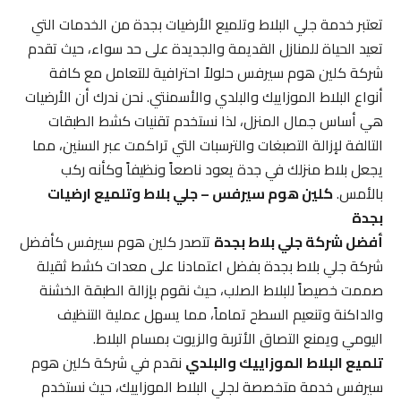
تعتبر خدمة جلي البلاط وتلميع الأرضيات بجدة من الخدمات التي
تعيد الحياة للمنازل القديمة والجديدة على حد سواء، حيث تقدم
شركة كلين هوم سيرفس حلولاً احترافية للتعامل مع كافة
أنواع البلاط الموزاييك والبلدي والأسمنتي. نحن ندرك أن الأرضيات
هي أساس جمال المنزل، لذا نستخدم تقنيات كشط الطبقات
التالفة لإزالة التصبغات والترسبات التي تراكمت عبر السنين، مما
يجعل بلاط منزلك في جدة يعود ناصعاً ونظيفاً وكأنه ركب
بالأمس.
كلين هوم سيرفس – جلي بلاط وتلميع ارضيات
بجدة
أفضل شركة جلي بلاط بجدة
تتصدر كلين هوم سيرفس كأفضل
شركة جلي بلاط بجدة بفضل اعتمادنا على معدات كشط ثقيلة
صممت خصيصاً للبلاط الصلب، حيث نقوم بإزالة الطبقة الخشنة
والداكنة وتنعيم السطح تماماً، مما يسهل عملية التنظيف
اليومي ويمنع التصاق الأتربة والزيوت بمسام البلاط.
تلميع البلاط الموزاييك والبلدي
نقدم في شركة كلين هوم
سيرفس خدمة متخصصة لجلي البلاط الموزاييك، حيث نستخدم