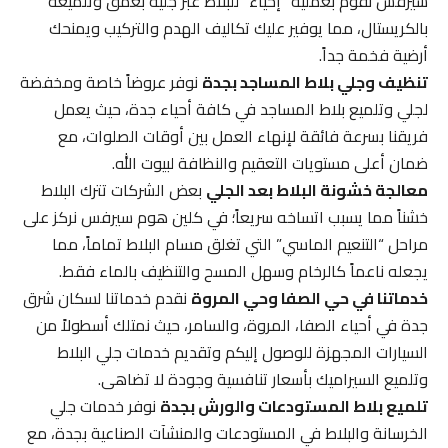
سيرفس نقوم بعملية “إحياء” للبلاط عبر جليه بعمق وتلميعه
بالكريستال، مما يوفير عليك تكاليف الهدم والتركيب ويمنحك
أرضية فخمة جداً.
تنظيف وجلي بلاط المساجد بجدة
نوفر عروضاً خاصة ومخفضة
لجلي وتلميع بلاط المساجد في كافة أحياء جدة، حيث يعمل
فريقنا بسرعة فائقة لإنهاء العمل بين أوقات الصلوات، مع
ضمان أعلى مستويات التعقيم والنظافة لبيوت الله.
معالجة خشونة البلاط بعد الجلي
بعض الشركات تترك البلاط
خشناً مما يسبب اتساخه سريعاً؛ في كلين هوم سيرفس نركز على
مراحل “التنعيم الماسي” التي تغلق مسام البلاط تماماً، مما
يجعله ناعماً كالرخام وسهل المسح والتنظيف بالماء فقط.
خدماتنا في حي الصفا وحي المروة
نقدم خدماتنا لسكان شرق
جدة في أحياء الصفا، المروة، والسامر، حيث نمتلك أسطولاً من
السيارات المجهزة للوصول إليكم وتقديم خدمات جلي البلاط
وتلميع السيراميك بأسعار تنافسية وجودة لا تضاهى.
تلميع بلاط المستودعات والورش بجدة
نوفر خدمات جلي
الخرسانة والبلاط في المستودعات والمنشآت الصناعية بجدة، مع