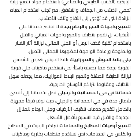
الباركيه (الخشب الطبيعي والصناعي) باستخدام مواد تلميع زيتية
تحمي الخشب من الجفاف والتشقق، مع تجنب استخدام المياه
الزائدة التي قد تؤدي إلى انتفاخ وتلف الأخشاب.
تلميع واجهات الحجر والرخام بجدة
لا تقتصر خدماتنا على
الأرضيات، بل نقوم بتنظيف وتلميع واجهات المباني والفلل
باستخدام تقنية قذف الرمل أو الجلي المائي، لإزالة آثار الغبار
والملوحة وإعادة الواجهة لمظهرها الجمالي الأصيل.
جلي بلاط الحوش والموزاييك
بلاط الحوش يتعرض للشمس
القوية بجدة مما يجعله باهتاً؛ نحن نستخدم ماكينات جلي قوية
لإزالة الطبقة الخشنة وتلميع البلاط الموزاييك، مما يجعله سهل
التنظيف ومقاوماً لتراكم الأوساخ الخارجية.
خدماتنا في حي الحمدانية والرحيلي
نصل بخدماتنا إلى أقصى
شمال جدة في حي الحمدانية والرحيلي، حيث نوفر فرقاً مجهزة
بالكامل لتقديم خدمات تنظيف الأرضيات وجلي الرخام للمنازل
الجديدة والفلل قيد التسليم بأفضل الأسعار.
تلميع أرضيات المطابخ والحمامات
تتراكم الزيوت في المطابخ
والكلس في الحمامات؛ نحن نستخدم منظفات بخارية وماكينات