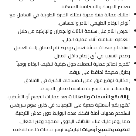
معايير الجودة والاحترافية الممكنة.
امتلاك عمالة فنية مدربة تمتلك الخبرة الطويلة في التعامل مع
أنواع الرخام الطبيعي النادر والحساس.
الحرص التام على سلامة الأثاث والجدران والباركيه من خلال
التغطية الشاملة أثناء عملية الجلي.
استخدام معدات حديثة تعمل بهدوء تام لضمان راحة العميل
وعدم التسبب في أي إزعاج داخل المنزل.
تقديم نصائح عملية للعملاء حول كيفية تنظيف الرخام يومياً
بطرق صحيحة تحافظ على بريقه.
إمكانية توفير فرق عمل للمساحات الكبيرة في الفنادق
والمساجد بجدة بسرعة قياسية لضمان الجودة.
إزالة بقع الأسمنت والدهانات
بعد عمليات الترميم أو التشطيب،
تظهر بقع أسمنتية صعبة على الأرضيات؛ في كلين هوم سيرفس
نستخدم مذيبات آمنة تفكك هذه الروابط دون خدش الأرضية،
مما يوفر عليك عناء التنظيف اليدوي المجهد وغير الفعال.
تنظيف وتلميع أرضيات الباركيه
نوفر خدمات خاصة لتنظيف