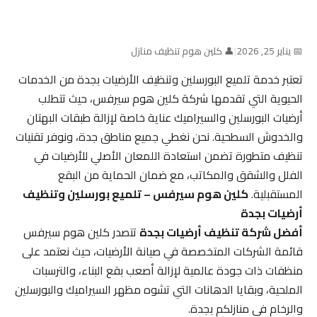
📅 يناير 25, 2026
|
👤 كلين هوم تنظيف منازل
تعتبر خدمة تلميع البورسلين وتنظيف الأرضيات بجدة من الخدمات
الحيوية التي تقدمها شركة كلين هوم سيرفس، حيث تتطلب
أرضيات البورسلين والسيراميك عناية خاصة لإزالة طبقات البهتان
والخدوش السطحية. نحن نغطي جميع مناطق جدة، ونوفر تقنيات
تنظيف متطورة تضمن استعادة اللمعان الأصلي للأرضيات في
الفلل والشقق والمكاتب، مع ضمان الحماية من البقع
المستقبلية.
كلين هوم سيرفس – تلميع بورسلين وتنظيف
أرضيات بجدة
أفضل شركة تنظيف أرضيات بجدة
تتصدر كلين هوم سيرفس
قائمة الشركات المتخصصة في صيانة الأرضيات، حيث نعتمد على
منظفات ذات جودة عالمية لإزالة أصعب بقع البناء، والترسبات
الملحية، وبقايا الدهانات التي تشوه مظهر السيراميك والبورسلين
والرخام في منازلكم بجدة.