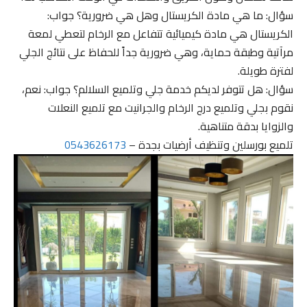
سؤال: ما هي مادة الكريستال وهل هي ضرورية؟ جواب:
الكريستال هي مادة كيميائية تتفاعل مع الرخام لتعطي لمعة
مرآتية وطبقة حماية، وهي ضرورية جداً للحفاظ على نتائج الجلي
لفترة طويلة.
سؤال: هل تتوفر لديكم خدمة جلي وتلميع السلالم؟ جواب: نعم،
نقوم بجلي وتلميع درج الرخام والجرانيت مع تلميع النعلات
والزوايا بدقة متناهية.
تلميع بورسلين وتنظيف أرضيات بجدة –
0543626173