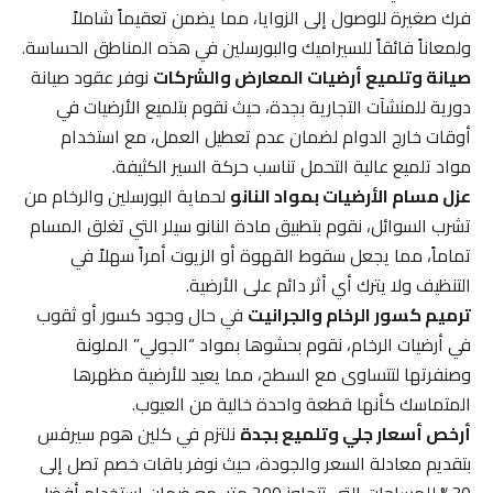
فرك صغيرة للوصول إلى الزوايا، مما يضمن تعقيماً شاملاً
ولمعاناً فائقاً للسيراميك والبورسلين في هذه المناطق الحساسة.
صيانة وتلميع أرضيات المعارض والشركات
نوفر عقود صيانة
دورية للمنشآت التجارية بجدة، حيث نقوم بتلميع الأرضيات في
أوقات خارج الدوام لضمان عدم تعطيل العمل، مع استخدام
مواد تلميع عالية التحمل تناسب حركة السير الكثيفة.
عزل مسام الأرضيات بمواد النانو
لحماية البورسلين والرخام من
تشرب السوائل، نقوم بتطبيق مادة النانو سيلر التي تغلق المسام
تماماً، مما يجعل سقوط القهوة أو الزيوت أمراً سهلاً في
التنظيف ولا يترك أي أثر دائم على الأرضية.
ترميم كسور الرخام والجرانيت
في حال وجود كسور أو ثقوب
في أرضيات الرخام، نقوم بحشوها بمواد “الجولي” الملونة
وصنفرتها لتتساوى مع السطح، مما يعيد للأرضية مظهرها
المتماسك كأنها قطعة واحدة خالية من العيوب.
أرخص أسعار جلي وتلميع بجدة
نلتزم في كلين هوم سيرفس
بتقديم معادلة السعر والجودة، حيث نوفر باقات خصم تصل إلى
30% للمساحات التي تتجاوز 200 متر، مع ضمان استخدام أفضل