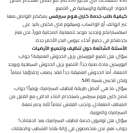
المواد الإيطالية والإسبانية في التلميع.
كيفية طلب خدمة كلين هوم سيرفس
يمكنكم التواصل معنا
عبر الهاتف أو الواتساب، وسيقوم فني مختص بالرد على
استفساراتكم وتحديد موعد للمعاينة المجانية فوراً، نحن نعتز
بخدمتكم في جميع أنحاء عروس البحر الأحمر جدة.
الأسئلة الشائعة حول تنظيف وتلميع الأرضيات
سؤال: هل تلميع البورسلين يزيل الخدوش العميقة؟ جواب:
البورسلين مادة صلبة جداً؛ التلميع يزيل الخدوش السطحية ويوحد
اللمعة، أما الخدوش العميقة جداً فقد يصعب إخفاؤها تماماً
ولكن تتحسن بنسبة 80%.
سؤال: ما هي أفضل طريقة لتنظيف السيراميك يومياً؟ جواب:
تنصح كلين هوم سيرفس باستخدام الماء الدافئ مع القليل من
المنظف المتعادل، وتجنب الفلاش تماماً لأنه يدمر لمعة
السيراميك والترويبة.
سؤال: هل توفرون خدمة تنظيف السيراميك بعد الدهانات؟
جواب: نعم، نحن متخصصون في إزالة بقايا التشطيب والدهانات