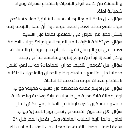
والأسمنت من كافة أنواع الأرضيات باستخدام شفرات ومواد
كيميائية آمنة.
سؤال: هل مادة تلميع الأرضيات تسبب الانزلاق؟ جواب: نستخدم
مواد تلميع حديثة تعطي لمعة قوية دون أن تجعل الأرضية زلقة
بشكل خطر، مع الحرص على تجفيفها تماماً قبل التسليم.
سؤال: كم تكلفة تنظيف المتر المربع للسيراميك؟ جواب: التكلفة
تعتمد على نوع الأوساخ (بقع دهان أم مجرد بهتان) والمساحة،
ولكن أسعارنا تبدأ من مبالغ رمزية ومنافسة جداً في جدة.
سؤال: هل تقومون بتنظيف جدران الحمامات؟ جواب: نعم، تشمل
خدماتنا جلي وتلميع سيراميك ورخام الجدران والواجهات الداخلية
باستخدام معدات يدوية مخصصة للارتفاعات.
سؤال: هل لديكم عمالة متخصصة من جنسيات معينة؟ جواب:
نوفر عمالة فنية مدربة من جنسيات فلبينية وهندية وباكستانية،
جميعهم يمتلكون خبرة طويلة في التعامل مع مكائن الجلي.
سؤال: هل تقدمون الخدمة في نفس يوم الاتصال؟ جواب:
نحاول دائماً تلبية الطلبات العاجلة، ولكن يفضل الحجز قبل 24
ساعة لضمان وصول الفريق والمعدات في الوقت المناسب لك.