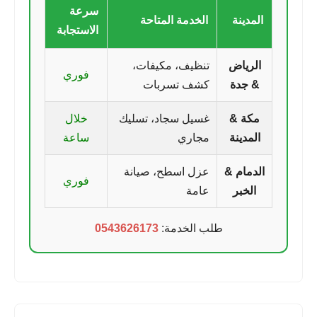
سرعة
المدينة
الخدمة المتاحة
الاستجابة
الرياض
تنظيف، مكيفات،
فوري
& جدة
كشف تسربات
مكة &
غسيل سجاد، تسليك
خلال
المدينة
مجاري
ساعة
الدمام &
عزل اسطح، صيانة
فوري
الخبر
عامة
طلب الخدمة:
0543626173