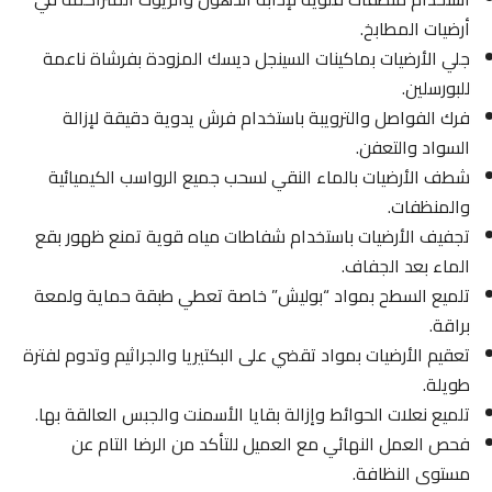
أرضيات المطابخ.
جلي الأرضيات بماكينات السينجل ديسك المزودة بفرشاة ناعمة
للبورسلين.
فرك الفواصل والترويبة باستخدام فرش يدوية دقيقة لإزالة
السواد والتعفن.
شطف الأرضيات بالماء النقي لسحب جميع الرواسب الكيميائية
والمنظفات.
تجفيف الأرضيات باستخدام شفاطات مياه قوية تمنع ظهور بقع
الماء بعد الجفاف.
تلميع السطح بمواد “بوليش” خاصة تعطي طبقة حماية ولمعة
براقة.
تعقيم الأرضيات بمواد تقضي على البكتيريا والجراثيم وتدوم لفترة
طويلة.
تلميع نعلات الحوائط وإزالة بقايا الأسمنت والجبس العالقة بها.
فحص العمل النهائي مع العميل للتأكد من الرضا التام عن
مستوى النظافة.