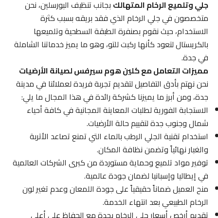
جلي وتلميع الرخام المتهالك
بجانب تنظيف البورسلين، نحن
متخصصون في جلي الرخام الذي فقد بريقه بسبب كثرة
الاستخدام، حيث نقوم بصنفرة الطبقة السطحية وتلميعها
بالكريستال لتعود كأنها ركبت للتو، وهو ما يميز خدماتنا الشاملة
في جدة.
مميزات التعامل مع كلين هوم سيرفس لصيانة الأرضيات
نحن نهتم بأدق التفاصيل لتقديم تجربة فريدة لعملائنا في مدينة
جدة، ومن أبرز ما يميزنا كشركة رائدة في هذا المجال ما يلي:
الاستجابة الفورية لطلبات المعاينة المجانية في كافة أحياء
شمال وجنوب جدة لتقييم حالة الأرضيات.
استخدام تقنية الجلي الرطب بالماء التي تمنع تصاعد الأتربة
والغبار نهائياً وتضمن نظافة المكان.
توفير مواد تلميع وحماية مستوردة من كبرى الشركات العالمية
في إيطاليا وإسبانيا لضمان جودة عالمية.
منح العميل ضماناً حقيقياً على جودة اللمعان وعدم تغير لون
الرخام الطبيعي بعد انتهاء الخدمة.
تقديم أرخص أسعار جلي الرخام بجدة مع الحفاظ على أعلى