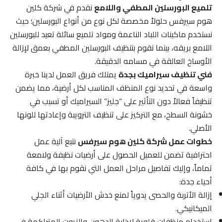
تلميع البورسلين المطفي واللامع
نقدم في شركة كلين
هوم سيرفس حلولاً مخصصة لكل نوع من أنواع البورسلين؛ حيث
نستخدم ماكينات اللباد الناعمة ومواد تلميع سائلة تعيد للبورسلين
اللامع بريقه، بينما نقوم بتنظيف البورسلين المطفي بعمق لإزالة
الأوساخ العالقة في مسامه الدقيقة.
فني تنظيف سيراميك بجدة
يمتلك فريق العمل لدينا خبرة
واسعة في تحديد نوع المنظف المناسب لكل أرضية، مما يضمن
تنظيفاً فعالاً دون التأثير على “جليز” السيراميك أو تسبب في
خشونة السطح، مع التركيز على تنظيف الترويبة وإعادتها للونها
الأصلي.
خطوات عمل شركة كلين هوم سيرفس
نتبع آلية عمل
احترافية تضمن للعميل الحصول على أرضيات نظيفة ولامعة
تماماً، وإليك تفاصيل مراحل العمل التي نقوم بها في كافة
أحياء جدة:
إزالة الأتربة والحصى يدوياً لمنع خدش الأرضيات أثناء الجلي
الميكانيكي.
استخدام منظفات قلوية لإذابة الدهون والزيوت المتراكمة في