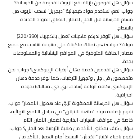
سؤال: هل تقومون بإزالة بقع الزيوت القديمة من الخرسانة؟
جواب: نعم، نستخدم مواد كيميائية “ديجريزر” لسحب الزيوت من
مسام الخرسانة قبل الجلي لضمان التصاق المواد الجديدة
بالسطح.
سؤال: هل تتوفر لديكم ماكينات تعمل بالكهرباء (220/380)
فولت؟ جواب: نعم، نمتلك ماكينات جلي متنوعة تتناسب مع جميع
مصادر الطاقة المتوفرة في المواقع الإنشائية والمستودعات
بجدة.
سؤال: هل تقدمون خدمة دهان أرضيات الإيبوكسي؟ جواب: نحن
متخصصون في جلي وتجهيز الأرضيات، كما نوفر خدمة دهان
الإيبوكسي بكافة أنواعه (سادة، ثري دي، ميتاليك) بجودة
احترافية.
سؤال: هل الخرسانة المصقولة تزلق عند هطول الأمطار؟ جواب:
نقوم بإضافة مواد “مانعة للانزلاق” في مراحل التلميع النهائية،
خاصة في مواقف السيارات الخارجية لضمان الأمان التام.
سؤال: كيف يمكنني التأكد من صلابة الأرضية بعد الجلي؟ جواب:
نقوم بإجراء اختبار “الخدش” البسيط أمام العميل للتأكد من