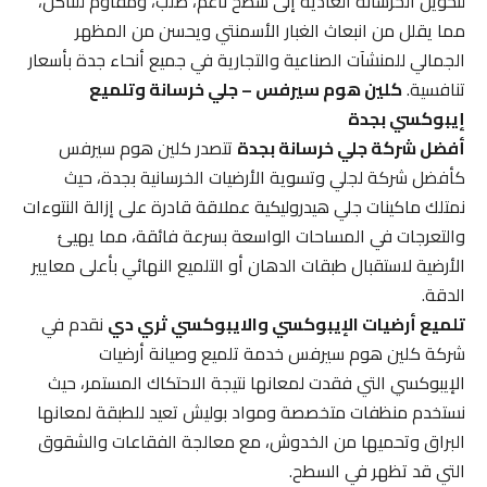
لتحويل الخرسانة العادية إلى سطح ناعم، صلب، ومقاوم للتآكل،
مما يقلل من انبعاث الغبار الأسمنتي ويحسن من المظهر
الجمالي للمنشآت الصناعية والتجارية في جميع أنحاء جدة بأسعار
تنافسية.
كلين هوم سيرفس – جلي خرسانة وتلميع
إيبوكسي بجدة
أفضل شركة جلي خرسانة بجدة
تتصدر كلين هوم سيرفس
كأفضل شركة لجلي وتسوية الأرضيات الخرسانية بجدة، حيث
نمتلك ماكينات جلي هيدروليكية عملاقة قادرة على إزالة النتوءات
والتعرجات في المساحات الواسعة بسرعة فائقة، مما يهيئ
الأرضية لاستقبال طبقات الدهان أو التلميع النهائي بأعلى معايير
الدقة.
تلميع أرضيات الإيبوكسي والايبوكسي ثري دي
نقدم في
شركة كلين هوم سيرفس خدمة تلميع وصيانة أرضيات
الإيبوكسي التي فقدت لمعانها نتيجة الاحتكاك المستمر، حيث
نستخدم منظفات متخصصة ومواد بوليش تعيد للطبقة لمعانها
البراق وتحميها من الخدوش، مع معالجة الفقاعات والشقوق
التي قد تظهر في السطح.