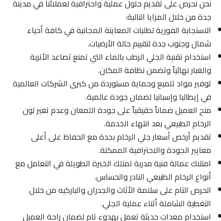
نحن نحرص على تقديم حلول عملية واحترافية لعملائنا في مدينة
جدة من خلال المزايا التالية:
الاستجابة الفورية لطلبات المعاينة المجانية في كافة أحياء
شمال وجنوب جدة لتقييم حالة الأرضيات.
استخدام تقنية الجلي الرطب بالماء التي تمنع تصاعد الأتربة
والغبار نهائياً وتضمن نظافة المكان.
توفير مواد تلميع وحماية مستوردة من كبرى الشركات العالمية
في إيطاليا وإسبانيا لضمان جودة عالمية.
منح العميل ضماناً حقيقياً على جودة اللمعان وعدم تغير لون
الرخام الطبيعي بعد انتهاء الخدمة.
تقديم أرخص أسعار جلي الرخام بجدة مع الحفاظ على أعلى
معايير الجودة والاحترافية الممكنة.
امتلاك عمالة فنية مدربة تمتلك الخبرة الطويلة في التعامل مع
أنواع الرخام الطبيعي النادر والحساس.
الحرص التام على سلامة الأثاث والجدران والباركيه من خلال
التغطية الشاملة أثناء عملية الجلي.
استخدام معدات حديثة تعمل بهدوء تام لضمان راحة العميل