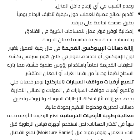
وعدم التسبب في أي إزعاج داخل المنزل.
تقديم نصائح عملية للعملاء حول كيفية تنظيف الرخام يومياً
بطرق صحيحة تحافظ على بريقه.
إمكانية توفير فرق عمل للمساحات الكبيرة في الفنادق
والمساجد بجدة بسرعة قياسية لضمان الجودة.
إزالة دهانات الإيبوكسي القديمة
في حال رغبة العميل بتغيير
لون الإيبوكسي أو تجديده، نقوم في كلين هوم سيرفس بكشط
الطبقات القديمة تماماً باستخدام رؤوس صنفرة خشنة، مما يترك
السطح نظيفاً وخالياً من بقايا الغراء أو الدهان المتقشر.
تلميع أرضيات مواقف السيارات (الباركنج)
نوفر خدمات جلي
وتلميع أرضيات مواقف السيارات في المولات والمباني التجارية
بجدة، مع إزالة آثار احتكاك الإطارات السوداء والزيوت، وتطبيق
دهانات تحذيرية وخطوط التنظيم بجودة عالية.
معالجة رطوبة الأرضيات الخرسانية
تعتبر الرطوبة الأرضية بجدة
سبباً في تقشر الدهانات؛ نحن نستخدم أجهزة قياس الرطوبة قبل
البدء بالعمل، ونوفر مواد عزل (Moisture Barrier) تمنع انفصال