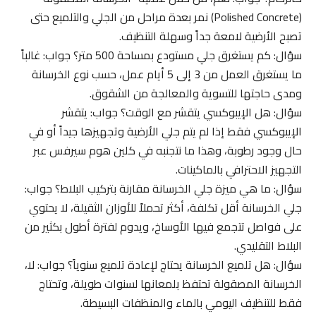
(Polished Concrete) نمر بعدة مراحل من الجلي والتلميع حتى
تصبح الأرضية لامعة جداً وسهلة التنظيف.
سؤال: كم يستغرق جلي مستودع بمساحة 500 متر؟ جواب: غالباً
ما يستغرق العمل من 3 إلى 5 أيام عمل، حسب نوع الخرسانة
ومدى حاجتها للتسوية والمعالجة من الشقوق.
سؤال: هل الإيبوكسي يتقشر مع الوقت؟ جواب: يتقشر
الإيبوكسي فقط إذا لم يتم جلي الأرضية وتجهيزها جيداً أو في
حال وجود رطوبة، وهذا ما نتجنبه في كلين هوم سيرفس عبر
التجهيز الاحترافي بالماكينات.
سؤال: ما هي ميزة جلي الخرسانة مقارنة بتركيب البلاط؟ جواب:
جلي الخرسانة أقل تكلفة، أكثر تحملاً للأوزان الثقيلة، لا يحتوي
على فواصل تتجمع فيها الأوساخ، ويدوم لفترة أطول بكثير من
البلاط التقليدي.
سؤال: هل تلميع الخرسانة يحتاج لإعادة تلميع سنوياً؟ جواب: لا،
الخرسانة المصقولة تحتفظ بلمعانها لسنوات طويلة، وتحتاج
فقط للتنظيف اليومي بالماء والمنظفات البسيطة.