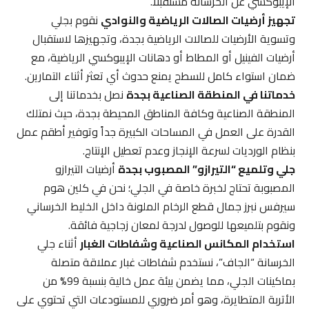
الإيبوكسي عن الخرسانة مستقبلاً.
تجهيز أرضيات الصالات الرياضية والنوادي
نقوم بجلي
وتسوية الأرضيات للصالات الرياضية بجدة، وتجهيزها لاستقبال
أرضيات الفينيل أو المطاط أو دهانات الإيبوكسي الرياضية، مع
ضمان استواء كامل للسطح يمنع حدوث أي تعثر أثناء التمارين.
خدماتنا في المنطقة الصناعية بجدة
نصل بخدماتنا إلى
المنطقة الصناعية وكافة المناطق المحيطة بجدة، حيث نمتلك
القدرة على العمل في المساحات الكبيرة جداً وتوفير أطقم عمل
بنظام الورديات لسرعة الإنجاز وعدم تعطيل الإنتاج.
جلي وتلميع “التيرازو” المصبوب بجدة
أرضيات التيرازو
المصبوبة تحتاج لخبرة خاصة في الجلي؛ نحن في كلين هوم
سيرفس نبرز جمال قطع الرخام الملونة داخل الخليط الخرساني
ونقوم بتلميعها للوصول لدرجة لمعان زجاجية فائقة.
استخدام المكانس الصناعية وشفاطات الغبار
أثناء جلي
الخرسانة “الجاف”، نستخدم شفاطات غبار عملاقة متصلة
بماكينات الجلي، مما يضمن بيئة عمل خالية بنسبة 99% من
الأتربة المتطايرة، وهو أمر ضروري للمستودعات التي تحتوي على