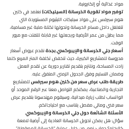
مواد غذائية أو إلكترونية.
توفير مواد تقوية الخرسانة (السيليكات)
نعتمد في كلين
هوم سيرفس على مواد سيليكات الليثيوم المستوردة التي
تتغلغل داخل مسام الخرسانة وتحولها لكتلة صلبة غير مسامية،
مما يطيل من عمر الأرضية ويجعلها غير قابلة للتفتت مع مرور
الوقت.
أسعار جلي الخرسانة والإيبوكسي بجدة
نقدم عروض أسعار
مدروسة للمشاريع الكبيرة، حيث تنخفض تكلفة المتر المربع كلما
زادت المساحة، ونلتزم بتقديم تقارير دورية عن تقدم العمل
وضمان التسليم وفق الجدول الزمني المتفق عليه.
طريقة طلب عرض سعر من كلين هوم سيرفس
للمشاريع
التجارية والصناعية، يمكنكم التواصل معنا عبر الرقم الموحد أو
الواتساب لطلب زيارة ميدانية، وسيقوم مهندسونا بتقديم عرض
سعر فني ومالي مفصل يتناسب مع احتياجاتكم.
الأسئلة الشائعة حول جلي الخرسانة والإيبوكسي
سؤال: هل يمكن تحويل الخرسانة العادية إلى أرضية لامعة
كالرخام؟ جواب: نعم، من خلال عملية “الخرسانة المصقولة”