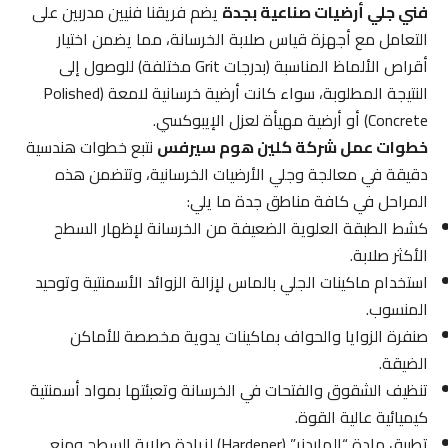
فني جلي أرضيات صناعية بجدة
يضم فريقنا فنيين مدربين على
التعامل مع أجهزة قياس صلابة الخرسانة، مما يضمن اختيار
أقراص الألماظ المناسبة (بدرجات Grit مختلفة) للوصول إلى
النتيجة المطلوبة، سواء كانت أرضية خرسانية لامعة (Polished
Concrete) أو أرضية مهيأة لعزل الإيبوكسي.
خطوات عمل شركة كلين هوم سيرفس
نتبع خطوات هندسية
دقيقة في معالجة وجلي الأرضيات الخرسانية، وتتضمن هذه
المراحل في كافة مناطق جدة ما يلي:
كشط الطبقة العلوية الضعيفة من الخرسانة لإظهار السطح
الأكثر صلابة.
استخدام ماكينات الجلي بالماس لإزالة الزوائد الأسمنتية وتوحيد
المنسوب.
صنفرة الزوايا والحواف بماكينات يدوية مخصصة للأماكن
الضيقة.
تنظيف الشقوق والفتحات في الخرسانة وتعبئتها بمواد أسمنتية
كيميائية عالية القوة.
تطبيق مادة “الهاردنر” (Hardener) لزيادة صلابة السطح ومنع