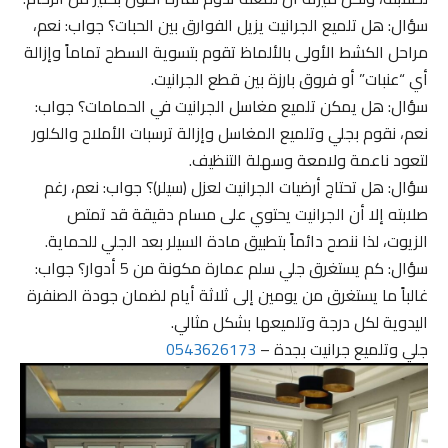
سؤال: هل تلميع الجرانيت يزيل الفوارق بين الحبات؟ جواب: نعم،
مراحل الكشط الأولى بالألماظ تقوم بتسوية السطح تماماً وإزالة
أي “عنبات” أو فروق بارزة بين قطع الجرانيت.
سؤال: هل يمكن تلميع مغاسل الجرانيت في الحمامات؟ جواب:
نعم، نقوم بجلي وتلميع المغاسل وإزالة ترسبات الأملاح والكلور
لتعود ناعمة ولامعة وسهلة التنظيف.
سؤال: هل تحتاج أرضيات الجرانيت لعزل (سيلر)؟ جواب: نعم، رغم
صلابته إلا أن الجرانيت يحتوي على مسام دقيقة قد تمتص
الزيوت، لذا ننصح دائماً بتطبيق مادة السيلر بعد الجلي للحماية.
سؤال: كم يستغرق جلي سلم عمارة مكونة من 5 أدوار؟ جواب:
غالباً ما يستغرق من يومين إلى ثلاثة أيام لضمان جودة الصنفرة
اليدوية لكل درجة وتلميعها بشكل مثالي.
جلي وتلميع جرانيت بجدة –
0543626173