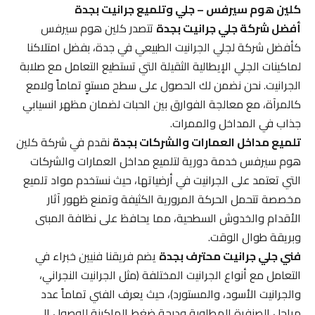
كلين هوم سيرفس – جلي وتلميع جرانيت بجدة
أفضل شركة جلي جرانيت بجدة
تتصدر كلين هوم سيرفس
كأفضل شركة لجلي الجرانيت الطبيعي في جدة، بفضل امتلاكنا
لماكينات الجلي الإيطالية الثقيلة التي تستطيع التعامل مع صلابة
الجرانيت. نحن نضمن لك الحصول على سطح مستوٍ تماماً ولامع
كالمرآة، مع معالجة الفوارق بين الحبات لضمان مظهر انسيابي
جذاب في المداخل والممرات.
تلميع مداخل العمارات والشركات بجدة
نقدم في شركة كلين
هوم سيرفس خدمة دورية لتلميع مداخل العمارات والشركات
التي تعتمد على الجرانيت في أرضياتها، حيث نستخدم مواد تلميع
مخصصة تتحمل الحركة المرورية الكثيفة وتمنع ظهور آثار
الأقدام والخدوش السطحية، مما يحافظ على نظافة المبنى
وبريقة طوال الوقت.
فني جلي جرانيت محترف بجدة
يضم فريقنا فنيين خبراء في
التعامل مع أنواع الجرانيت المختلفة (مثل الجرانيت النجراني،
والجرانيت الأسود، والمستورد)، حيث يعرف الفني تماماً عدد
مراحل الصنفرة المطلوبة ودرجة ضغط الماكينة للوصول إلى