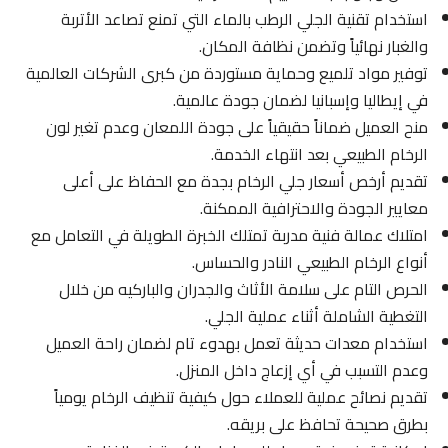
استخدام تقنية الجلي الرطب بالماء التي تمنع تصاعد الأتربة
والغبار نهائياً وتضمن نظافة المكان.
توفير مواد تلميع وحماية مستوردة من كبرى الشركات العالمية
في إيطاليا وإسبانيا لضمان جودة عالمية.
منح العميل ضماناً حقيقياً على جودة اللمعان وعدم تغير لون
الرخام الطبيعي بعد انتهاء الخدمة.
تقديم أرخص أسعار جلي الرخام بجدة مع الحفاظ على أعلى
معايير الجودة والاحترافية الممكنة.
امتلاك عمالة فنية مدربة تمتلك الخبرة الطويلة في التعامل مع
أنواع الرخام الطبيعي النادر والحساس.
الحرص التام على سلامة الأثاث والجدران والباركيه من خلال
التغطية الشاملة أثناء عملية الجلي.
استخدام معدات حديثة تعمل بهدوء تام لضمان راحة العميل
وعدم التسبب في أي إزعاج داخل المنزل.
تقديم نصائح عملية للعملاء حول كيفية تنظيف الرخام يومياً
بطرق صحيحة تحافظ على بريقه.