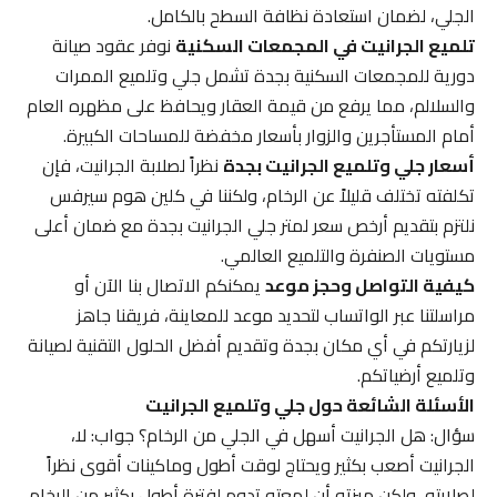
الجلي، لضمان استعادة نظافة السطح بالكامل.
تلميع الجرانيت في المجمعات السكنية
نوفر عقود صيانة
دورية للمجمعات السكنية بجدة تشمل جلي وتلميع الممرات
والسلالم، مما يرفع من قيمة العقار ويحافظ على مظهره العام
أمام المستأجرين والزوار بأسعار مخفضة للمساحات الكبيرة.
أسعار جلي وتلميع الجرانيت بجدة
نظراً لصلابة الجرانيت، فإن
تكلفته تختلف قليلاً عن الرخام، ولكننا في كلين هوم سيرفس
نلتزم بتقديم أرخص سعر لمتر جلي الجرانيت بجدة مع ضمان أعلى
مستويات الصنفرة والتلميع العالمي.
كيفية التواصل وحجز موعد
يمكنكم الاتصال بنا الآن أو
مراسلتنا عبر الواتساب لتحديد موعد للمعاينة، فريقنا جاهز
لزيارتكم في أي مكان بجدة وتقديم أفضل الحلول التقنية لصيانة
وتلميع أرضياتكم.
الأسئلة الشائعة حول جلي وتلميع الجرانيت
سؤال: هل الجرانيت أسهل في الجلي من الرخام؟ جواب: لا،
الجرانيت أصعب بكثير ويحتاج لوقت أطول وماكينات أقوى نظراً
لصلابته، ولكن ميزته أن لمعته تدوم لفترة أطول بكثير من الرخام.