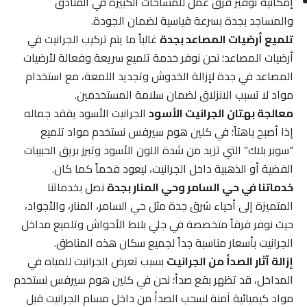
إمكانية توفير فرق عمل للمساحات الكبيرة في الفنادق
والمساجد بجدة بسرعة قياسية لضمان الجودة.
تلميع أرضيات المصاعد بجدة
غالباً ما يتم تركيب الجرانيت في
أرضيات المصاعد؛ نحن نوفر خدمة تلميع سريعة وفعالة لأرضيات
المصاعد في جدة لإزالة الخدوش وتجديد اللمعة، مع استخدام
مواد لا تسبب الانزلاق لضمان سلامة المستخدمين.
معالجة بهتان الجرانيت الأسود
الجرانيت الأسود يفقد جماله
إذا أصبح باهتاً؛ في كلين هوم سيرفس نستخدم مواد تلميع
“سوبر بلاك” التي تزيد من شدة اللون الأسود وتبرز بريق الحبيبات
الفضية أو الذهبية داخل الجرانيت، ليعود فخماً كما كان.
خدماتنا في حي السامر وحي المنار بجدة
نصل بخدماتنا
المتميزة إلى أحياء شرق جدة مثل حي السامر، المنار، والأجواد،
حيث نوفر فرقاً متخصصة في جلي بلاط الأحواش وتلميع مداخل
الجرانيت بأسعار مناسبة جداً لجميع سكان هذه المناطق.
إزالة آثار الصدأ من الجرانيت
بسبب تعرض الجرانيت للمياه في
المداخل، قد تظهر بقع صدأ؛ نحن في كلين هوم سيرفس نستخدم
مواد كيميائية آمنة لسحب الصدأ من داخل مسام الجرانيت قبل