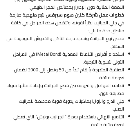
اللمعة المثالية دون الإضرار بخصائص الحجر الطبيعي.
خطوات عمل شركة كلين هوم سيرفس
نتبع منهجية صارمة
في جلي الجرانيت نظراً لقوته، وتتضمن هذه المراحل في كافة
مناطق جدة ما يلي:
فحص نوع الجرانيت وتحديد درجة التآكل والخدوش الموجودة في
السطح.
استخدام أقراص الألماظ المعدنية (Metal Bond) في المراحل
الأولى لتسوية الأرضية.
الصنفرة المتدرجة بأرقام تبدأ من 50 وتصل إلى 3000 لضمان
نعومة فائقة.
تنظيف الفواصل والترويبة بين قطع الجرانيت وإعادة ملئها بمواد
مطابقة للون.
جلي الدرج والزوايا بماكينات يدوية قوية مخصصة للجرانيت
الصلب.
التلميع النهائي باستخدام بودرة “الجرانيت بوليش” التي تعطي
لمعة مائية دائمة.