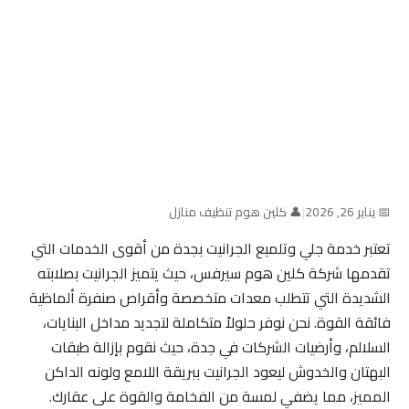
📅 يناير 26, 2026
|
👤 كلين هوم تنظيف منازل
تعتبر خدمة جلي وتلميع الجرانيت بجدة من أقوى الخدمات التي
تقدمها شركة كلين هوم سيرفس، حيث يتميز الجرانيت بصلابته
الشديدة التي تتطلب معدات متخصصة وأقراص صنفرة ألماظية
فائقة القوة. نحن نوفر حلولاً متكاملة لتجديد مداخل البنايات،
السلالم، وأرضيات الشركات في جدة، حيث نقوم بإزالة طبقات
البهتان والخدوش ليعود الجرانيت ببريقة اللامع ولونه الداكن
المميز، مما يضفي لمسة من الفخامة والقوة على عقارك.