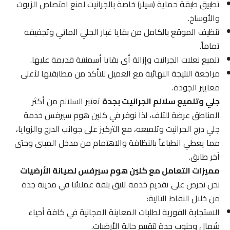
تطبيق طبقة حماية (سيلر) خاصة بالجرانيت لمنع امتصاص الزيوت
والأوساخ.
تنظيف الموقع بالكامل من بقايا غبار الجلي المائي وتجفيفه
تماماً.
تلميع نعلات الجرانيت وإزالة أي بقايا أسمنتية قديمة عليها.
مراجعة النتيجة النهائية مع العميل للتأكد من مطابقتها لأعلى
معايير الجودة.
جلي وتلميع سلالم الجرانيت بجدة
تعتبر السلالم من أكثر
المناطق عرضة للتلف، لذا نوفر في كلين هوم سيرفس خدمة
جلي درج الجرانيت وتلميعه، مع التركيز على جوانب الدرج والزوايا،
مما يعطي انطباعاً بالنظافة والاهتمام من مدخل المبنى وحتى
آخر طابق.
مميزات التعامل مع كلين هوم سيرفس لصيانة الأرضيات
نحن نحرص على تقديم خدمة تليق بثقة عملائنا في مدينة جدة
من خلال النقاط التالية:
الاستجابة الفورية لطلبات المعاينة المجانية في كافة أحياء
شمال وجنوب جدة لتقييم حالة الأرضيات.