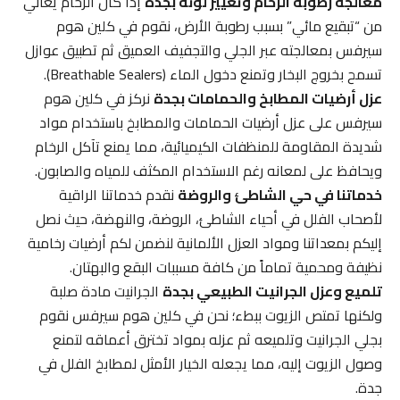
معالجة رطوبة الرخام وتغيير لونه بجدة
إذا كان الرخام يعاني
من “تبقيع مائي” بسبب رطوبة الأرض، نقوم في كلين هوم
سيرفس بمعالجته عبر الجلي والتجفيف العميق ثم تطبيق عوازل
تسمح بخروج البخار وتمنع دخول الماء (Breathable Sealers).
عزل أرضيات المطابخ والحمامات بجدة
نركز في كلين هوم
سيرفس على عزل أرضيات الحمامات والمطابخ باستخدام مواد
شديدة المقاومة للمنظفات الكيميائية، مما يمنع تآكل الرخام
ويحافظ على لمعانه رغم الاستخدام المكثف للمياه والصابون.
خدماتنا في حي الشاطئ والروضة
نقدم خدماتنا الراقية
لأصحاب الفلل في أحياء الشاطئ، الروضة، والنهضة، حيث نصل
إليكم بمعداتنا ومواد العزل الألمانية لنضمن لكم أرضيات رخامية
نظيفة ومحمية تماماً من كافة مسببات البقع والبهتان.
تلميع وعزل الجرانيت الطبيعي بجدة
الجرانيت مادة صلبة
ولكنها تمتص الزيوت ببطء؛ نحن في كلين هوم سيرفس نقوم
بجلي الجرانيت وتلميعه ثم عزله بمواد تخترق أعماقه لتمنع
وصول الزيوت إليه، مما يجعله الخيار الأمثل لمطابخ الفلل في
جدة.