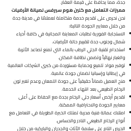
جدة، مما يحافظ على قيمة العقار.
مميزات التعامل مع كلين هوم سيرفس لصيانة الأرضيات
نحن نحرص على تقديم خدمة متكاملة لعملائنا في مدينة جدة
من خلال معايير الجودة التالية:
الاستجابة الفورية لطلبات المعاينة المجانية في كافة أحياء
شمال وجنوب جدة لتقييم حالة الأرضيات.
استخدام تقنية الجلي الرطب بالماء التي تمنع تصاعد الأتربة
والغبار نهائياً وتضمن نظافة المكان.
توفير مواد تلميع وحماية مستوردة من كبرى الشركات العالمية
في إيطاليا وإسبانيا لضمان جودة عالمية.
منح العميل ضماناً حقيقياً على جودة اللمعان وعدم تغير لون
الرخام الطبيعي بعد انتهاء الخدمة.
تقديم أرخص أسعار جلي الرخام بجدة مع الحفاظ على أعلى
معايير الجودة والاحترافية الممكنة.
امتلاك عمالة فنية مدربة تمتلك الخبرة الطويلة في التعامل مع
أنواع الرخام الطبيعي النادر والحساس.
الحرص التام على سلامة الأثاث والجدران والباركيه من خلال