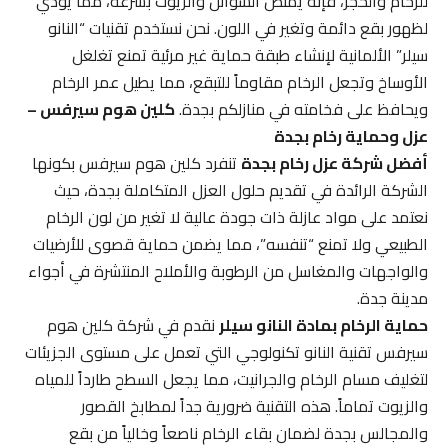
للرخام والحجر، فإنه يمتص السوائل والزيوت بسرعة، مما يؤدي
لظهور بقع دائمة وتغير في اللون. نحن نستخدم تقنيات “النانو
سيلر” الألمانية لإنشاء طبقة حماية غير مرئية تمنع تغلغل
الأوساخ وتجعل الرخام مقاوماً للتبقع، مما يطيل عمر الرخام
ويحافظ على فخامته في منازلكم بجدة.
كلين هوم سيرفس –
عزل وحماية رخام بجدة
أفضل شركة عزل رخام بجدة
تنفرد كلين هوم سيرفس بكونها
الشركة الرائدة في تقديم حلول العزل المتكاملة بجدة، حيث
نعتمد على مواد عازلة ذات جودة عالية لا تغير من لون الرخام
الطبيعي ولا تمنع “تنفسه”، مما يضمن حماية قصوى للأرضيات
والواجهات والمغاسل من الرطوبة والأملاح المنتشرة في أجواء
مدينة جدة.
حماية الرخام بمادة النانو سيلر
نقدم في شركة كلين هوم
سيرفس تقنية النانو تكنولوجي التي تعمل على مستوى الجزيئات
لتغليف مسام الرخام والجرانيت، مما يجعل السطح طارداً للمياه
والزيوت تماماً. هذه التقنية ضرورية جداً لمطابخ القصور
والمجالس بجدة لضمان بقاء الرخام ناصعاً وخالياً من بقع