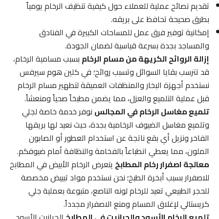
تقديم نصائح عملية للعملاء حول كيفية تنظيف الرخام يومياً
بطرق صحيحة تحافظ على بريقه.
إمكانية توفير فرق عمل للمساحات الكبيرة في الفنادق
والمساجد بجدة بسرعة قياسية لضمان الجودة.
إزالة الروائح الكريهة من مسام الرخام
بسبب مسامية الرخام،
قد تترسب بقايا السوائل وتسبب روائح؛ في كلين هوم سيرفس
نستخدم أجهزة البخار والمنظفات العميقة لتطهير مسام الرخام
قبل عملية التلميع والعزل، مما يضمن مطبخاً صحياً ومنعشاً.
تلميع مغاسل الرخام في المجالس
نوفر خدمة خاصة لجلي
وتلميع مغاسل الضيوف الرخامية بجدة، حيث نعيد لها بريقها
الفاخر ونزيل أي بقع ناتجة عن استخدام العطور أو الصابون
الملون، مما يعطي انطباعاً بالفخامة والنظافة أمام ضيوفكم.
معالجة اصفرار رخام المطابخ
يتعرض الرخام الأبيض في المطابخ
للاصفرار بسبب أبخرة الطبخ؛ نحن نستخدم مواد تبييض مخصصة
للحجر الطبيعي تعيد للرخام لونه الناصع، متبوعة بعملية جلي
كريستالي لإغلاق المسام ومنع الاصفرار مجدداً.
تلميع الرخام الأسود والجرانيت في المطابخ
الجرانيت الأسود