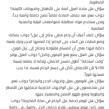
المطلوبة.
سؤال: هل مادة العزل آمنة على الأطفال والحيوانات الأليفة؟
جواب: نعم، بعد جفاف المادة تماماً تصبح خاملة وآمنة جداً،
ونحن نستخدم مواد مطابقة للمواصفات البيئية والصحية
العالمية.
سؤال: كيف أعرف أن رخام منزلي يحتاج إلى عزل؟ جواب: يمكنك
وضع قطرات من الماء على الرخام؛ إذا امتصها الحجر وترك بقعة
داكنة فهذا يعني أن المسام مفتوحة وتحتاج إلى عزل فوري.
سؤال: هل العزل يمنع بقع الليمون والخل؟ جواب: العزل يوفر
“وقت استجابة” أطول لمسح الحمض، ولكنه لا يمنعه بنسبة
100% لأن الأحماض تأكل في جسم الرخام نفسه، لذا يجب
مسحها فوراً.
سؤال: هل تقومون بعزل واجهات الحجر والرخام؟ جواب: نعم،
نحن متخصصون في عزل الواجهات الخارجية لحمايتها من الأمطار
والرطوبة ومنع ظهور التمليح والاصفرار عليها.
سؤال: هل تتوفر خدمة عزل الرخام في مكة المكرمة؟ جواب:
نعم، كلين هوم سيرفس تقدم خدمات الجلي والعزل في كافة