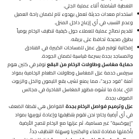
التغطية الشاملة أثناء عملية الجلي.
استخدام معدات حديثة تعمل بهدوء تام لضمان راحة العميل
وعدم التسبب في أي إزعاج داخل المنزل.
تقديم نصائح عملية للعملاء حول كيفية تنظيف الرخام يومياً
بطرق صحيحة تحافظ على بريقه.
إمكانية توفير فرق عمل للمساحات الكبيرة في الفنادق
والمساجد بجدة بسرعة قياسية لضمان الجودة.
حماية مغاسل وطاولات الرخام من البقع
نوفر في كلين هوم
سيرفس خدمة عزل المغاسل وطاولات الطعام الرخامية بمواد
آمنة “فود جريد”، مما يمنع تشرب بقع الليمون والخل والزيوت
التي عادة ما تشوه مظهر المغاسل الفاخرة في مجالس
الضيوف بجدة.
عزل وترميم فواصل الرخام بجدة
الفواصل هي نقطة الضعف
في أي أرضية رخام؛ نحن نقوم بتنظيفها وإعادة ترويبها بمواد
“إيبوكسية” غير مسامية، ثم عزلها مع الرخام لتصبح الأرضية
بأكملها مضادة للماء والبكتيريا وسهلة التنظيف جداً.