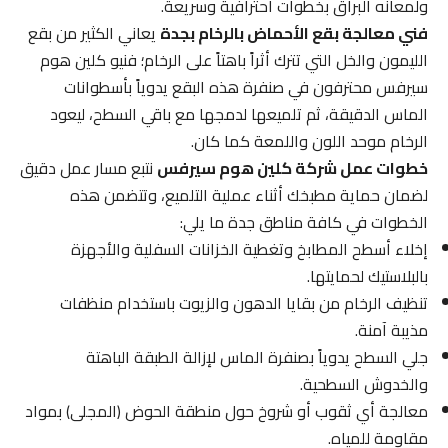
ولمعانه البراق بخطوات احترافية وسريعة.
فني معالجة بقع الأحماض بالرخام بجدة
يعاني الكثير من بقع
الليمون والخل التي تترك أثراً باهتاً على الرخام؛ فنيو كلين هوم
سيرفس محترفون في صنفرة هذه البقع يدوياً بأسطوانات
الماس الدقيقة، ثم تلميعها لدمجها مع باقي السطح، ليعود
الرخام موحد اللون واللمعة كما كان.
خطوات عمل شركة كلين هوم سيرفس
نتبع مسار عمل دقيق
لضمان حماية مطبخك أثناء عملية التلميع، وتتضمن هذه
الخطوات في كافة مناطق جدة ما يلي:
إخلاء أسطح المطابخ وتغطية الخزانات السفلية والأجهزة
بالبلاستيك لحمايتها.
تنظيف الرخام من بقايا الدهون والزيوت باستخدام منظفات
مذيبة آمنة.
جلي السطح يدوياً بصنفرة الماس لإزالة الطبقة الباهتة
والخدوش السطحية.
معالجة أي ثقوب أو شروخ حول منطقة الحوض (المجلى) بمواد
مقاومة للمياه.