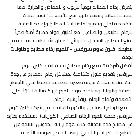
يتعرض رخام المطابخ يومياً للزيوت والأحماض والحرارة، مما
يفقده لمعانه ويسبب ظهور بقع دائمة. نحن نوفر تقنيات
متخصصة لجلي وتلميع “كاونترات” المطابخ وإعادة الحيوية
للرخام الطبيعي والصناعي، مع تطبيق مواد حماية آمنة صحياً
تمنع امتصاص السوائل والروائح، لضمان بيئة نظيفة وفخمة في
مطبخك.
كلين هوم سيرفس – تلميع رخام مطابخ وطاولات
بجدة
أفضل شركة تلميع رخام مطابخ بجدة
تنفرد كلين هوم
سيرفس بتقديم حلول متكاملة لمشاكل رخام المطابخ في جدة،
حيث نمتلك معدات يدوية صغيرة مصممة خصيصاً لجلي الأسطح
الضيقة والزوايا، ونستخدم مواد تلميع غير كيميائية لا تؤثر على
الأطعمة وتمنح الرخام بريقاً يشبه الزجاج.
تلميع الرخام الصناعي والكوريات
نقدم في شركة كلين هوم
سيرفس خدمة تلميع الرخام الصناعي (الكوريات) المستخدم بكثرة
في مطابخ جدة الحديثة، حيث نقوم بإزالة الخدوش الناتجة عن
تقطيع الخضروات والأواني، ونعيد للسطح نعومته الأصلية