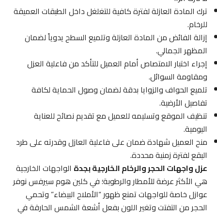
ترك المادة العازلة لفترة كافية للتغلغل داخل الطبقات العميقة
للرخام.
إزالة الفائض من المادة العازلة وتلميع السطح يدوياً لضمان
المظهر الجمالي.
إجراء اختبار الامتصاص أمام العميل للتأكد من فاعلية العزل
ومقاومة السوائل.
تلميع الحواف والزوايا بدقة لضمان وصول الحماية لكافة
تفاصيل الأرضية.
تنظيف الموقع وتسليمه للعميل مع تقديم نصائح للعناية
اليومية.
منح العميل شهادة ضمان على فاعلية العازل وقدرته على طرد
البقع لفترة زمنية محددة.
عزل واجهات الحجر والرخام الخارجية بجدة
الواجهات الخارجية
هي الأكثر عرضة للأمطار والرطوبة؛ في كلين هوم سيرفس نوفر
عوازل خاصة للواجهات تمنع ظهور “الأملاح البيضاء” وتحمي
الحجر من التفتت وتغير اللون بفعل أشعة الشمس الحارقة في