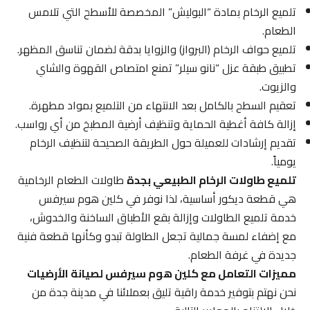
تلميع الرخام بمادة “البوليش” المخصصة للأسطح التي تلامس
الطعام.
تلميع حواف الرخام (البرواز) والزوايا بدقة لضمان تناسق المظهر.
تطبيق طبقة عزل “نانو سيلر” تمنع امتصاص القهوة والشاي
والزيوت.
تعقيم السطح بالكامل بعد الانتهاء من التلميع بمواد مطهرة.
إزالة كافة أغطية الحماية وتنظيف أرضية المطبخ من أي رواسب.
تقديم إرشادات للعميلة حول الطريقة الصحيحة لتنظيف الرخام
يومياً.
تلميع طاولات الرخام الطبيعي بجدة
طاولات الطعام الرخامية
هي قطعة ديكور أساسية، لذا نوفر في كلين هوم سيرفس
خدمة تلميع الطاولات وإزالة بقع الأطباق الساخنة والخدوش،
مع إضفاء لمسة جمالية تجعل الطاولة تبدو وكأنها قطعة فنية
جديدة في غرفة الطعام.
مميزات التعامل مع كلين هوم سيرفس لصيانة الأرضيات
نحن نهتم بتوفير خدمة راقية تليق بعملائنا في مدينة جدة من