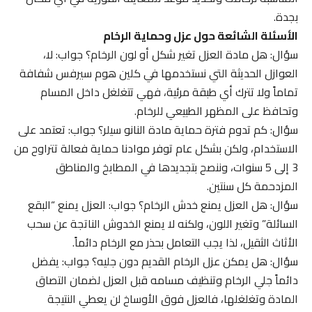
بجدة.
الأسئلة الشائعة حول عزل وحماية الرخام
سؤال: هل مادة العزل تغير شكل أو لون الرخام؟ جواب: لا،
العوازل الحديثة التي نستخدمها في كلين هوم سيرفس شفافة
تماماً ولا تترك أي طبقة مرئية، فهي تتغلغل داخل المسام
وتحافظ على المظهر الطبيعي للرخام.
سؤال: كم تدوم فترة حماية مادة النانو سيلر؟ جواب: تعتمد على
الاستخدام، ولكن بشكل عام توفر موادنا حماية فعالة تتراوح من
3 إلى 5 سنوات، وننصح بتجديدها في المطابخ والمناطق
المزدحمة كل سنتين.
سؤال: هل العزل يمنع خدش الرخام؟ جواب: العزل يمنع “البقع
السائلة” وتغير اللون، ولكنه لا يمنع الخدوش الناتجة عن سحب
الأثاث الثقيل، لذا يجب التعامل بحذر مع الرخام دائماً.
سؤال: هل يمكن عزل الرخام القديم دون جليه؟ جواب: يفضل
دائماً جلي الرخام وتنظيف مسامه قبل العزل لضمان التصاق
المادة وتغلغلها، فالعزل فوق الأوساخ لن يعطي النتيجة