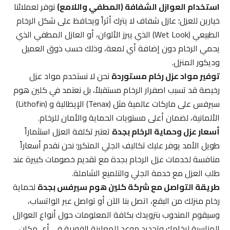
استخدام العوازل الشفافة (المطفي واللامع)
نوفر لعملائنا
خيارين للعزل؛ عازل شفاف لا يترك أثراً ويحافظ على شكل الرخام
الطبيعي (Wet Look) الذي يبرز الألوان، أو العازل المطفي الذي
يحمي الرخام دون إضافة أي لمعة، وذلك حسب ذوق العميل
وديكور المنزل.
توفير مواد عزل رخام مستوردة
نحن لا نستخدم مواد عزل
رخيصة قد تسبب اصفرار الرخام مستقبلاً، بل نعتمد في كلين هوم
سيرفس على ماركات عالمية مثل (Tenax) الإيطالية و (Lithofin)
الألمانية، لضمان أعلى مستويات الحماية والأمان للرخام.
أسعار عزل وحماية الرخام بجدة
تعتبر تكلفة العزل استثماراً
طويل الأمد يوفر عليك تكاليف الجلي المتكرر؛ نحن نقدم أسعاراً
منافسة لخدمات عزل الرخام بجدة مع تقديم خصومات كبيرة عند
طلب العزل مع خدمة الجلي والتلميع الشاملة.
طريقة التواصل مع شركة كلين هوم سيرفس بجدة
لحماية
رخام منزلك من البقع، اتصل بنا الآن أو تواصل عبر الواتساب،
وسيقوم المندوب بتزويدك بكافة المعلومات حول أنواع العوازل
المناسبة لرخامك وتحديد موعد للمعاينة الفورية في أي مكان