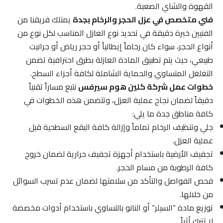
القهوة والشاي الصعبة.
فني متخصص في عزل الحجر والرخام بجدة
يمتلك فريقنا من
الفنيين خبرة دقيقة في تحديد نوع العازل المناسب لكل نوع من
أنواع الحجر، سواء كان رخاماً إيطالياً أو حجر رياض أو جرانيت
طبيعي، حيث يتم تطبيق المادة العازلة بطرق احترافية تضمن
التغلغل المتساوي والحماية الشاملة لكافة أجزاء السطح.
خطوات عمل شركة كلين هوم سيرفس
نتبع مساراً تقنياً
دقيقاً لضمان نجاح عملية العزل، وتتضمن هذه الخطوات في
كافة مناطق جدة ما يلي:
جلي وتنظيف الرخام تماماً وإزالة كافة البقع السطحية قبل
عملية العزل.
تجفيف الأرضية باستخدام أجهزة تجفيف حرارية لضمان خروج
كافة الرطوبة من مسام الحجر.
فحص الفواصل والتأكد من سلامتها لضمان عدم تسرب السوائل
من خلالها.
توزيع مادة “السيلر” أو النانو بالتساوي باستخدام أدوات مخصصة
لا تترك أثراً.