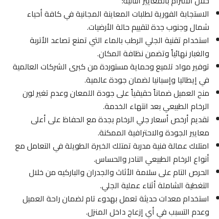
خلال الالتزام بالمعايير التالية:
الاستجابة الفورية لطلبات المعاينة المجانية في كافة أحياء
شمال وجنوب جدة لتقييم حالة الأرضيات.
استخدام تقنية الجلي الرطب بالماء التي تمنع تصاعد الأتربة
والغبار نهائياً وتضمن نظافة المكان.
توفير مواد تلميع وحماية مستوردة من كبرى الشركات العالمية
في إيطاليا وإسبانيا لضمان جودة عالمية.
منح العميل ضماناً حقيقياً على جودة اللمعان وعدم تغير لون
الرخام الطبيعي بعد انتهاء الخدمة.
تقديم أرخص أسعار جلي الرخام بجدة مع الحفاظ على أعلى
معايير الجودة والاحترافية الممكنة.
امتلاك عمالة فنية مدربة تمتلك الخبرة الطويلة في التعامل مع
أنواع الرخام الطبيعي النادر والحساس.
الحرص التام على سلامة الأثاث والجدران والباركيه من خلال
التغطية الشاملة أثناء عملية الجلي.
استخدام معدات حديثة تعمل بهدوء تام لضمان راحة العميل
وعدم التسبب في أي إزعاج داخل المنزل.