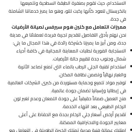
الاستخدام، حيث نقوم بصنفرة الطبقة السطحية وتلميعها
بالكريستال لتعود كأنها ركبت للتو، وهو ما يميز خدماتنا الشاملة
في جدة.
مميزات التعامل مع كلين هوم سيرفس لصيانة الأرضيات
نحن نهتم بأدق التفاصيل لتقديم تجربة فريدة لعملائنا في مدينة
جدة، ومن أبرز ما يميزنا كشركة رائدة في هذا المجال ما يلي:
الاستجابة الفورية لطلبات المعاينة المجانية في كافة أحياء
شمال وجنوب جدة لتقييم حالة الأرضيات.
استخدام تقنية الجلي الرطب بالماء التي تمنع تصاعد الأتربة
والغبار نهائياً وتضمن نظافة المكان.
توفير مواد تلميع وحماية مستوردة من كبرى الشركات العالمية
في إيطاليا وإسبانيا لضمان جودة عالمية.
منح العميل ضماناً حقيقياً على جودة اللمعان وعدم تغير لون
الرخام الطبيعي بعد انتهاء الخدمة.
تقديم أرخص أسعار جلي الرخام بجدة مع الحفاظ على أعلى
معايير الجودة والاحترافية الممكنة.
امتلاك عمالة فنية مدربة تمتلك الخبرة الطويلة في التعامل مع