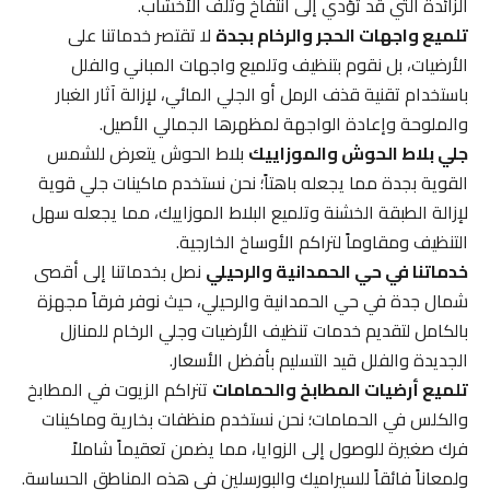
الزائدة التي قد تؤدي إلى انتفاخ وتلف الأخشاب.
تلميع واجهات الحجر والرخام بجدة
لا تقتصر خدماتنا على
الأرضيات، بل نقوم بتنظيف وتلميع واجهات المباني والفلل
باستخدام تقنية قذف الرمل أو الجلي المائي، لإزالة آثار الغبار
والملوحة وإعادة الواجهة لمظهرها الجمالي الأصيل.
جلي بلاط الحوش والموزاييك
بلاط الحوش يتعرض للشمس
القوية بجدة مما يجعله باهتاً؛ نحن نستخدم ماكينات جلي قوية
لإزالة الطبقة الخشنة وتلميع البلاط الموزاييك، مما يجعله سهل
التنظيف ومقاوماً لتراكم الأوساخ الخارجية.
خدماتنا في حي الحمدانية والرحيلي
نصل بخدماتنا إلى أقصى
شمال جدة في حي الحمدانية والرحيلي، حيث نوفر فرقاً مجهزة
بالكامل لتقديم خدمات تنظيف الأرضيات وجلي الرخام للمنازل
الجديدة والفلل قيد التسليم بأفضل الأسعار.
تلميع أرضيات المطابخ والحمامات
تتراكم الزيوت في المطابخ
والكلس في الحمامات؛ نحن نستخدم منظفات بخارية وماكينات
فرك صغيرة للوصول إلى الزوايا، مما يضمن تعقيماً شاملاً
ولمعاناً فائقاً للسيراميك والبورسلين في هذه المناطق الحساسة.