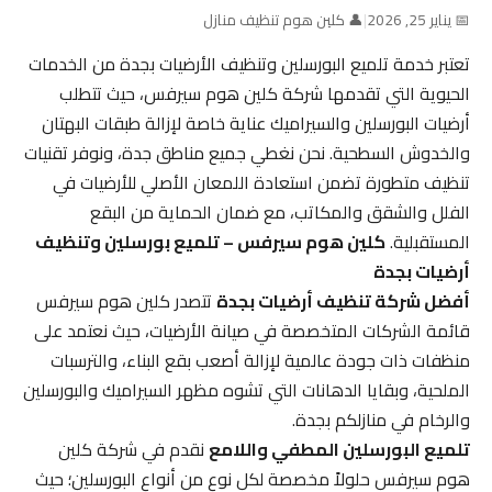
📅 يناير 25, 2026
|
👤 كلين هوم تنظيف منازل
تعتبر خدمة تلميع البورسلين وتنظيف الأرضيات بجدة من الخدمات
الحيوية التي تقدمها شركة كلين هوم سيرفس، حيث تتطلب
أرضيات البورسلين والسيراميك عناية خاصة لإزالة طبقات البهتان
والخدوش السطحية. نحن نغطي جميع مناطق جدة، ونوفر تقنيات
تنظيف متطورة تضمن استعادة اللمعان الأصلي للأرضيات في
الفلل والشقق والمكاتب، مع ضمان الحماية من البقع
المستقبلية.
كلين هوم سيرفس – تلميع بورسلين وتنظيف
أرضيات بجدة
أفضل شركة تنظيف أرضيات بجدة
تتصدر كلين هوم سيرفس
قائمة الشركات المتخصصة في صيانة الأرضيات، حيث نعتمد على
منظفات ذات جودة عالمية لإزالة أصعب بقع البناء، والترسبات
الملحية، وبقايا الدهانات التي تشوه مظهر السيراميك والبورسلين
والرخام في منازلكم بجدة.
تلميع البورسلين المطفي واللامع
نقدم في شركة كلين
هوم سيرفس حلولاً مخصصة لكل نوع من أنواع البورسلين؛ حيث