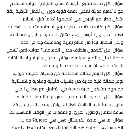
سؤال: هل مادة تلميع الأرضيات تسبب الانزلاق؟ جواب: نستخدم
مواد تلميع حديثة تعطي لمعة قوية دون أن تجعل الأرضية زلقة
بشكل خطر، مع الحرص على تجفيفها تماماً قبل التسليم.
سؤال: كم تكلفة تنظيف المتر المربع للسيراميك؟ جواب: التكلفة
تعتمد على نوع الأوساخ (بقع دهان أم مجرد بهتان) والمساحة،
ولكن أسعارنا تبدأ من مبالغ رمزية ومنافسة جداً في جدة.
سؤال: هل تقومون بتنظيف جدران الحمامات؟ جواب: نعم، تشمل
خدماتنا جلي وتلميع سيراميك ورخام الجدران والواجهات الداخلية
باستخدام معدات يدوية مخصصة للارتفاعات.
سؤال: هل لديكم عمالة متخصصة من جنسيات معينة؟ جواب:
نوفر عمالة فنية مدربة من جنسيات فلبينية وهندية وباكستانية،
جميعهم يمتلكون خبرة طويلة في التعامل مع مكائن الجلي.
سؤال: هل تقدمون الخدمة في نفس يوم الاتصال؟ جواب:
نحاول دائماً تلبية الطلبات العاجلة، ولكن يفضل الحجز قبل 24
ساعة لضمان وصول الفريق والمعدات في الوقت المناسب لك.
سؤال: ما هي مادة الكريستال وهل هي ضرورية؟ جواب:
الكريستال هي مادة كيميائية تتفاعل مع الرخام لتعطي لمعة