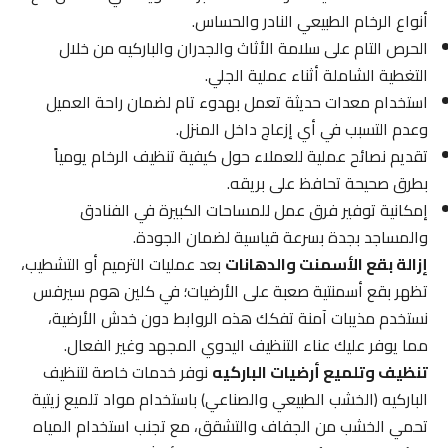
أنواع الرخام الطبيعي النادر والحساس.
الحرص التام على سلامة الأثاث والجدران والباركيه من خلال
التغطية الشاملة أثناء عملية الجلي.
استخدام معدات حديثة تعمل بهدوء تام لضمان راحة العميل
وعدم التسبب في أي إزعاج داخل المنزل.
تقديم نصائح عملية للعملاء حول كيفية تنظيف الرخام يومياً
بطرق صحيحة تحافظ على بريقه.
إمكانية توفير فرق عمل للمساحات الكبيرة في الفنادق
والمساجد بجدة بسرعة قياسية لضمان الجودة.
إزالة بقع الأسمنت والدهانات
بعد عمليات الترميم أو التشطيب،
تظهر بقع أسمنتية صعبة على الأرضيات؛ في كلين هوم سيرفس
نستخدم مذيبات آمنة تفكك هذه الروابط دون خدش الأرضية،
مما يوفر عليك عناء التنظيف اليدوي المجهد وغير الفعال.
تنظيف وتلميع أرضيات الباركيه
نوفر خدمات خاصة لتنظيف
الباركيه (الخشب الطبيعي والصناعي) باستخدام مواد تلميع زيتية
تحمي الخشب من الجفاف والتشقق، مع تجنب استخدام المياه