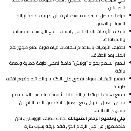
للبورسلين.
فرك الفواصل والترويبة باستخدام فرش يدوية دقيقة لإزالة
السواد والتعفن.
شطف الأرضيات بالماء النقي لسحب جميع الرواسب الكيميائية
والمنظفات.
تجفيف الأرضيات باستخدام شفاطات مياه قوية تمنع ظهور بقع
الماء بعد الجفاف.
تلميع السطح بمواد “بوليش” خاصة تعطي طبقة حماية ولمعة
براقة.
تعقيم الأرضيات بمواد تقضي على البكتيريا والجراثيم وتدوم لفترة
طويلة.
تلميع نعلات الحوائط وإزالة بقايا الأسمنت والجبس العالقة بها.
فحص العمل النهائي مع العميل للتأكد من الرضا التام عن
مستوى النظافة.
جلي وتلميع الرخام المتهالك
بجانب تنظيف البورسلين، نحن
متخصصون في جلي الرخام الذي فقد بريقه بسبب كثرة