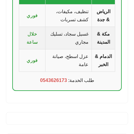
الرياض
تنظيف، مكيفات،
فوري
& جدة
كشف تسربات
مكة &
غسيل سجاد، تسليك
خلال
المدينة
مجاري
ساعة
الدمام &
عزل اسطح، صيانة
فوري
الخبر
عامة
طلب الخدمة:
0543626173