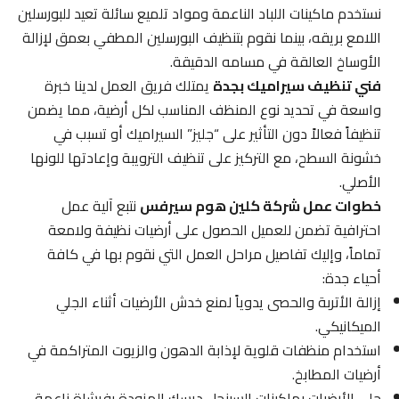
نستخدم ماكينات اللباد الناعمة ومواد تلميع سائلة تعيد للبورسلين
اللامع بريقه، بينما نقوم بتنظيف البورسلين المطفي بعمق لإزالة
الأوساخ العالقة في مسامه الدقيقة.
فني تنظيف سيراميك بجدة
يمتلك فريق العمل لدينا خبرة
واسعة في تحديد نوع المنظف المناسب لكل أرضية، مما يضمن
تنظيفاً فعالاً دون التأثير على “جليز” السيراميك أو تسبب في
خشونة السطح، مع التركيز على تنظيف الترويبة وإعادتها للونها
الأصلي.
خطوات عمل شركة كلين هوم سيرفس
نتبع آلية عمل
احترافية تضمن للعميل الحصول على أرضيات نظيفة ولامعة
تماماً، وإليك تفاصيل مراحل العمل التي نقوم بها في كافة
أحياء جدة:
إزالة الأتربة والحصى يدوياً لمنع خدش الأرضيات أثناء الجلي
الميكانيكي.
استخدام منظفات قلوية لإذابة الدهون والزيوت المتراكمة في
أرضيات المطابخ.
جلي الأرضيات بماكينات السينجل ديسك المزودة بفرشاة ناعمة