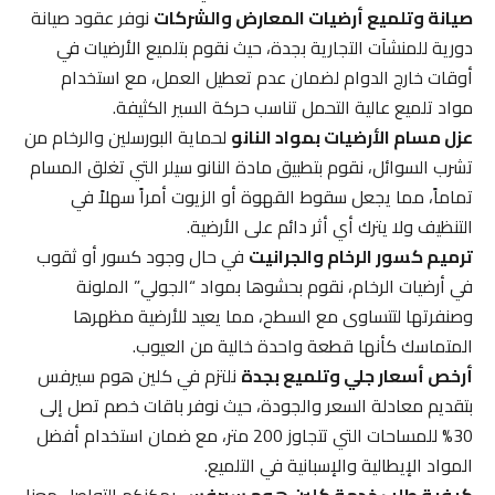
صيانة وتلميع أرضيات المعارض والشركات
نوفر عقود صيانة
دورية للمنشآت التجارية بجدة، حيث نقوم بتلميع الأرضيات في
أوقات خارج الدوام لضمان عدم تعطيل العمل، مع استخدام
مواد تلميع عالية التحمل تناسب حركة السير الكثيفة.
عزل مسام الأرضيات بمواد النانو
لحماية البورسلين والرخام من
تشرب السوائل، نقوم بتطبيق مادة النانو سيلر التي تغلق المسام
تماماً، مما يجعل سقوط القهوة أو الزيوت أمراً سهلاً في
التنظيف ولا يترك أي أثر دائم على الأرضية.
ترميم كسور الرخام والجرانيت
في حال وجود كسور أو ثقوب
في أرضيات الرخام، نقوم بحشوها بمواد “الجولي” الملونة
وصنفرتها لتتساوى مع السطح، مما يعيد للأرضية مظهرها
المتماسك كأنها قطعة واحدة خالية من العيوب.
أرخص أسعار جلي وتلميع بجدة
نلتزم في كلين هوم سيرفس
بتقديم معادلة السعر والجودة، حيث نوفر باقات خصم تصل إلى
30% للمساحات التي تتجاوز 200 متر، مع ضمان استخدام أفضل
المواد الإيطالية والإسبانية في التلميع.
كيفية طلب خدمة كلين هوم سيرفس
يمكنكم التواصل معنا