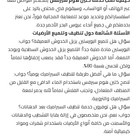
عبر الهاتف أو الواتساب، وسيقوم فني مختص بالرد على
استفساراتكم وتحديد موعد للمعاينة المجانية فوراً، نحن نعتز
بخدمتكم في جميع أنحاء عروس البحر الأحمر جدة.
الأسئلة الشائعة حول تنظيف وتلميع الأرضيات
سؤال: هل تلميع البورسلين يزيل الخدوش العميقة؟ جواب:
البورسلين مادة صلبة جداً؛ التلميع يزيل الخدوش السطحية ويوحد
اللمعة، أما الخدوش العميقة جداً فقد يصعب إخفاؤها تماماً
ولكن تتحسن بنسبة 80%.
سؤال: ما هي أفضل طريقة لتنظيف السيراميك يومياً؟ جواب:
تنصح كلين هوم سيرفس باستخدام الماء الدافئ مع القليل من
المنظف المتعادل، وتجنب الفلاش تماماً لأنه يدمر لمعة
السيراميك والترويبة.
سؤال: هل توفرون خدمة تنظيف السيراميك بعد الدهانات؟
جواب: نعم، نحن متخصصون في إزالة بقايا التشطيب والدهانات
والأسمنت من كافة أنواع الأرضيات باستخدام شفرات ومواد
كيميائية آمنة.