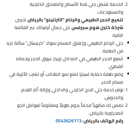
الخدمة تشمل جلي بلاط الأسطح والملاحق الخارجية
والمستودعات.
تلميع الحجر الطبيعي والرخام “الترنتينو” بالرياض
تحرص
شركة كلين هوم سيرفس
على جمال أرضياتك عبر القائمة
التالية:
جلي الرخام الطبيعي وإغلاق المسام بمواد “كريستال” سائلة تزيد
من الصلابة.
تلميع الحجر الطبيعي في المداخل لإبراز عروق الحجر وجماله
الفطري.
وضع طبقة حماية (سيلر) تمنع نمو الطحالب أو تشرب الأتربة في
مسام الحجر.
نوفر خدمة جلي الدرج الخارجي والداخلي وإزالة أثار القدم
والخدوش.
نضمن لك مظهراً فخماً يدوم طويلاً ومقاوماً لعوامل الجو
الصحراوية بالرياض.
رقم الهاتف بالرياض:
0543626173