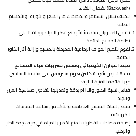
(Backwash) لضمان النقاء.
تنظيف سلال السكيمر والمضخات من الشعر والأوراق والأجسام
الصلبة.
نضمن لك دوران مياه مثالياً يمنع تعكر المياه ويحافظ على
نظافة المسبح الدائمة.
نقوم بتلميع الحواف الرخامية المحيطة بالمسبح وإزالة أثار الكلور
الجافة.
ضبط التوازن الكيميائي وفحص تسريبات مياه المسابح
بجدة
تحرص
شركة كلين هوم سيرفس
على سلامة السباحين
عبر القائمة التقنية التالية:
قياس نسبة الكلور والـ pH بدقة وتعديلها لتفادي حساسية العين
والجلد.
فحص لمبات المسبح الغاطسة والتأكد من سلامة التمديدات
الكهربائية.
إضافة مضادات الفطريات لمنع اخضرار المياه في صيف جدة الحار
والرطب.