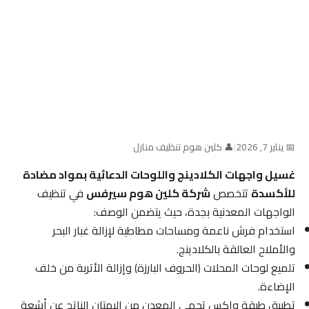
📅 يناير 7, 2026
|
👤 كلين هوم تنظيف منازل
غسيل واجهات الكلادينج واللوحات الدعائية بمواد مضادة
للأكسدة
تتخصص
شركة كلين هوم سيرفس
في تنظيف
الواجهات المعدنية بجدة، حيث يتضمن الوصف:
استخدام فرش ناعمة ومساحات مطاطية لإزالة غبار البحر
والأملاح العالقة بالكلادينج.
تلميع لوحات المحلات (الحروف البارزة) وإزالة الأتربة من خلف
الإضاءة.
تطبيق طبقة واكس تحمي المعدن من البهتان الناتج عن أشعة