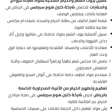
غسيل بيوت الشعر والخيام الملكية بمواد طاردة للروائح
والحشرات
تتخصص
شركة كلين هوم سيرفس
في الرياض في
العناية بالتراث، ويتضمن الوصف:
شفط الغبار الكثيف من بطانة الخيام والسجاد باستخدام مكانس
صناعية فائقة القوة.
غسيل أقمشة بيوت الشعر بمواد تحافظ على متانتها وتزيل أثار
دخان القهوة والحطب.
معالجة الأخشاب والمساند التقليدية وتعقيمها ضد حشرة البق
وعث الغبار.
نضمن لك مجلس شعر نظيفاً وجاهزاً لاستقبال الضيوف برائحة
الانتعاش الصحراوي.
نستخدم مواد تنظيف جافة تحافظ على ألوان السدو والنقوش
التقليدية.
تعقيم وتطهير الخيام من الأتربة الصحراوية الناعمة
بالرياض
تحرص
شركة كلين هوم سيرفس
على صحة مرتادي
الخيام عبر القائمة التالية:
رش مواد تعقيم داخل الخيمة للقضاء على مسببات الحساسية