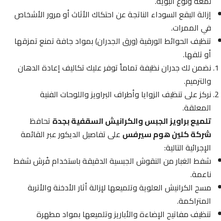
لمعة ونوع البوية.
إزالة البقع السوداء الناتجة عن احتكاك الأثاث أو مرور الأشخاص
في الممرات.
تنظيف الحوائط الورقية (ورق الجدران) بمواد جافة تمنع تمزقها
أو تلفها.
نضمن لك جدران نظيفة تماماً توفر عليك تكاليف إعادة الدهان
والترميم.
نركز على تنظيف الزوايا وأطراف البراويز واللوحات الفنية
المعلقة.
تلميع براويز الجبس والكرانيش السقفية بجدة
تحافظ
شركة كلين هوم سيرفس
على تفاصيل الديكور عبر القائمة
الإجرائية التالية:
شفط الغبار من النقوش الجبسية الدقيقة باستخدام فُرش شفط
ناعمة.
مسح الكرانيش العلوية وتلميعها لإزالة أثار الأدخنة والأتربة
المتراكمة.
تنظيف مفاتيح الإضاءة والأباريز وتلميعها بمواد مطهرة