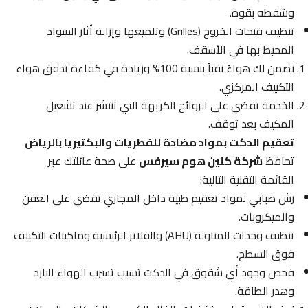
وشفطه بقوة.
تنظيف فتحات الخروج (Grilles) وتلميعها وإزالة أثار السواد
المحيط بها في الأسقف.
نضمن لك هواءً نقياً بنسبة 100% وزيادة في كفاءة تدفق هواء
التكييف المركزي.
الخدمة تقضي على الروائح الكريهة التي تنتشر عند تشغيل
المكيف بعد توقف.
تعقيم الدكت بمواد مضادة للفطريات والبكتيريا بالرياض
تحافظ
شركة كلين هوم سيرفس
على صحة عائلتك عبر
القائمة التقنية التالية:
رش ضبابي لمواد تعقيم طبية داخل المجاري تقضي على العفن
والميكروبات.
تنظيف وحدات المناولة (AHU) والفلاتر الرئيسية وماكينات التكييف
فوق السطح.
فحص وجود أي شقوق في الدكت تسبب تسرب الهواء البارد
وهدر الطاقة.