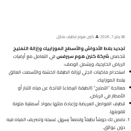
📅 يناير 7, 2026
|
👤 كلين هوم تنظيف منازل
تجديد بلاط الأحواش والأسطح الموزاييك وإزالة التمليح
تتخصص
شركة كلين هوم سيرفس
في التعامل مع أرضيات
الرياض الخارجية، ويشمل الوصف:
استخدام ماكينات الجلي لإزالة الطبقة الخشنة والأسمنت العالق
ببلاط الموزاييك.
معالجة “التمليح” (الطبقة البيضاء) الناتجة عن مياه الآبار أو
الأمطار في الرياض.
تنظيف الفواصل العريضة وإعادة ملئها بمواد أسمنتية ملونة
لتقويتها.
نضمن لك حوشاً نظيفاً ولامعاً يسهل غسيله وتصريف المياه فيه
دون عوائق.