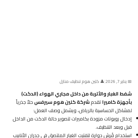
📅 يناير 7, 2026
|
👤 كلين هوم تنظيف منازل
شفط الغبار والأتربة من داخل مجاري الهواء (الدكت)
بأجهزة كاميرا
تقدم
شركة كلين هوم سيرفس
حلاً جذرياً
لمشاكل الحساسية بالرياض، ويشمل وصف العمل:
إدخال روبوتات مزودة بكاميرات لتصوير حالة الدكت من الداخل
قبل وبعد التنظيف.
استخدام فُرش دوارة لتفتيت الغبار الملتصق في جدران الأنابيب