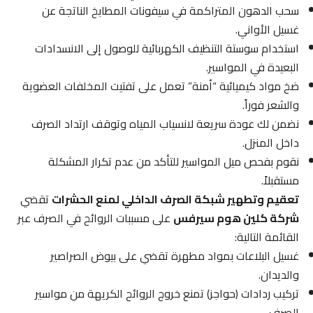
سحب الدهون المتراكمة في سيفونات المطابخ الناتجة عن
غسيل الأواني.
استخدام سوستة التنظيف الكهربائية للوصول إلى الانسدادات
البعيدة في المواسير.
ضخ مواد كيميائية “أمنة” تعمل على تفتيت المخلفات العضوية
والشعر فوراً.
نضمن لك عودة سريعة لانسياب المياه وتوقف ارتداد الصرف
داخل المنزل.
نقوم بفحص ميل المواسير للتأكد من عدم تكرار المشكلة
مستقبلاً.
تعقيم وتطهير شبكة الصرف الداخلي لمنع الحشرات
تقضي
شركة كلين هوم سيرفس
على مسببات الروائح في الصرف عبر
القائمة التالية:
غسيل البلاعات بمواد مطهرة تقضي على بيوض الصراصير
والديدان.
تركيب ردادات (حواجز) تمنع خروج الروائح الكريهة من مواسير
الصرف.