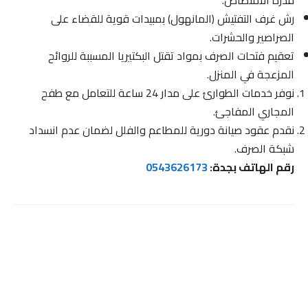
رش غرف التفتيش (المانهول) بمبيدات قوية للقضاء على
الصراصير والحشرات.
تعقيم فتحات الصرف بمواد تقتل البكتيريا المسببة للروائح
المزعجة في المنزل.
نوفر خدمات الطوارئ على مدار 24 ساعة للتعامل مع طفح
المجاري المفاجئ.
نقدم عقود صيانة دورية للمطاعم والفلل لضمان عدم انسداد
شبكة الصرف.
رقم الهاتف بجدة:
0543626173