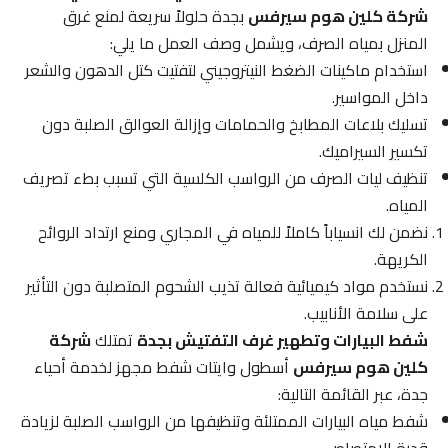
شركة كلين هوم سيرفس
بجدة حلولاً سريعة لمنع غرق
المنزل بمياه الصرف، ويشمل وصف العمل ما يلي:
استخدام ماكينات الضغط النيتروجيني لتفتيت كتل الدهون والشعر
داخل المواسير.
تسليك بلاعات المطابخ والحمامات وإزالة العوالق الصلبة دون
تكسير السيراميك.
تنظيف ليات الصرف من الرواسب الكلسية التي تسبب بطء تصريف
المياه.
نضمن لك انسياباً كاملاً للمياه في المجاري ومنع ارتداد الروائح
الكريهة.
نستخدم مواد كيميائية فعالة تذيب الشحوم المتصلبة دون التأثير
على سلامة الأنابيب.
شفط البيارات وتطهير غرف التفتيش بجدة
تمتلك
شركة
كلين هوم سيرفس
أسطول وايتات شفط مجهز لخدمة أحياء
جدة، عبر القائمة التالية:
شفط مياه البيارات الممتلئة وتنظيفها من الرواسب الصلبة لزيادة
قدرة الامتصاص.