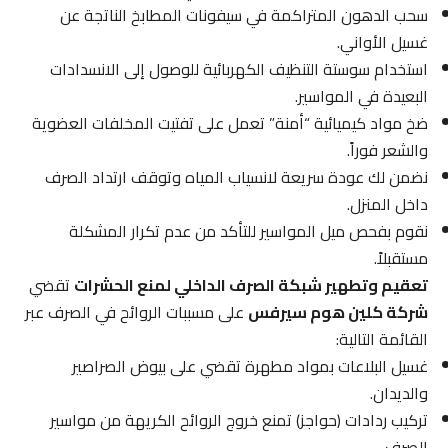
سحب الدهون المتراكمة في سيفونات المطابخ الناتجة عن
غسيل الأواني.
استخدام سوستة التنظيف الكهربائية للوصول إلى الانسدادات
البعيدة في المواسير.
ضخ مواد كيميائية “أمنة” تعمل على تفتيت المخلفات العضوية
والشعر فوراً.
نضمن لك عودة سريعة لانسياب المياه وتوقف ارتداد الصرف
داخل المنزل.
نقوم بفحص ميل المواسير للتأكد من عدم تكرار المشكلة
مستقبلاً.
تعقيم وتطهير شبكة الصرف الداخلي لمنع الحشرات
تقضي
شركة كلين هوم سيرفس
على مسببات الروائح في الصرف عبر
القائمة التالية:
غسيل البلاعات بمواد مطهرة تقضي على بيوض الصراصير
والديدان.
تركيب ردادات (حواجز) تمنع خروج الروائح الكريهة من مواسير
الصرف.