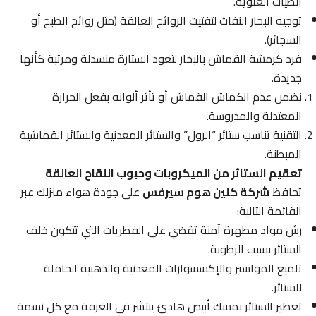
الطيات العلوية.
توجيه البخار النفاث لتفتيت الروائح العالقة (مثل روائح الطبخ أو
السجائر).
فرد كرمشة القماش بالبخار لتعود الستارة منسدلة ومرتبة كأنها
جديدة.
نضمن عدم انكماش القماش أو تأثر ألوانه بفعل الحرارة
المعتدلة والمدروسة.
التقنية تناسب ستائر “الرول” والستائر المعدنية والستائر القماشية
المبطنة.
تعقيم الستائر من الميكروبات وحبوب اللقاح العالقة
تحافظ
شركة كلين هوم سيرفس
على جودة هواء منزلك عبر
القائمة التالية:
رش مواد مطهرة آمنة تقضي على الفطريات التي تتكون خلف
الستائر بسبب الرطوبة.
تلميع المواسير والإكسسوارات المعدنية والذهبية الحاملة
للستائر.
تعطير الستائر بمسك أبيض هادئ ينتشر في الغرفة مع كل نسمة