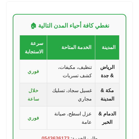
نغطي كافة أحياء المدن التالية 🏠
سرعة
المدينة
الخدمة المتاحة
الاستجابة
الرياض
تنظيف، مكيفات،
فوري
& جدة
كشف تسربات
مكة &
غسيل سجاد، تسليك
خلال
المدينة
مجاري
ساعة
الدمام &
عزل اسطح، صيانة
فوري
الخبر
عامة
طلب الخدمة:
0543626173