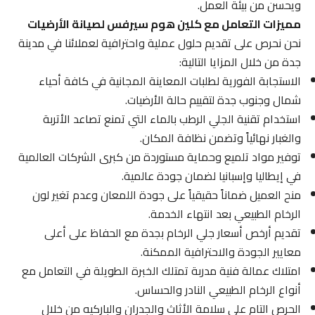
ويحسن من بيئة العمل.
مميزات التعامل مع كلين هوم سيرفس لصيانة الأرضيات
نحن نحرص على تقديم حلول عملية واحترافية لعملائنا في مدينة
جدة من خلال المزايا التالية:
الاستجابة الفورية لطلبات المعاينة المجانية في كافة أحياء
شمال وجنوب جدة لتقييم حالة الأرضيات.
استخدام تقنية الجلي الرطب بالماء التي تمنع تصاعد الأتربة
والغبار نهائياً وتضمن نظافة المكان.
توفير مواد تلميع وحماية مستوردة من كبرى الشركات العالمية
في إيطاليا وإسبانيا لضمان جودة عالمية.
منح العميل ضماناً حقيقياً على جودة اللمعان وعدم تغير لون
الرخام الطبيعي بعد انتهاء الخدمة.
تقديم أرخص أسعار جلي الرخام بجدة مع الحفاظ على أعلى
معايير الجودة والاحترافية الممكنة.
امتلاك عمالة فنية مدربة تمتلك الخبرة الطويلة في التعامل مع
أنواع الرخام الطبيعي النادر والحساس.
الحرص التام على سلامة الأثاث والجدران والباركيه من خلال