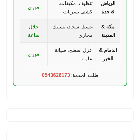
الرياض
تنظيف، مكيفات،
فوري
& جدة
كشف تسربات
مكة &
غسيل سجاد، تسليك
خلال
المدينة
مجاري
ساعة
الدمام &
عزل اسطح، صيانة
فوري
الخبر
عامة
طلب الخدمة:
0543626173