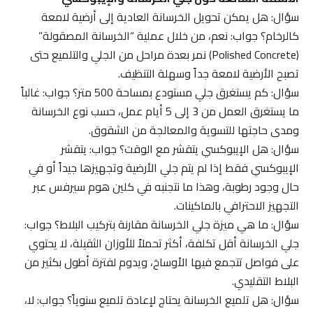
سؤال: هل يمكن تحويل الخرسانة العادية إلى أرضية لامعة
كالرخام؟ جواب: نعم، من خلال عملية “الخرسانة المصقولة”
(Polished Concrete) نمر بعدة مراحل من الجلي والتلميع حتى
تصبح الأرضية لامعة جداً وسهلة التنظيف.
سؤال: كم يستغرق جلي مستودع بمساحة 500 متر؟ جواب: غالباً
ما يستغرق العمل من 3 إلى 5 أيام عمل، حسب نوع الخرسانة
ومدى حاجتها للتسوية والمعالجة من الشقوق.
سؤال: هل الإيبوكسي يتقشر مع الوقت؟ جواب: يتقشر
الإيبوكسي فقط إذا لم يتم جلي الأرضية وتجهيزها جيداً أو في
حال وجود رطوبة، وهذا ما نتجنبه في كلين هوم سيرفس عبر
التجهيز الاحترافي بالماكينات.
سؤال: ما هي ميزة جلي الخرسانة مقارنة بتركيب البلاط؟ جواب:
جلي الخرسانة أقل تكلفة، أكثر تحملاً للأوزان الثقيلة، لا يحتوي
على فواصل تتجمع فيها الأوساخ، ويدوم لفترة أطول بكثير من
البلاط التقليدي.
سؤال: هل تلميع الخرسانة يحتاج لإعادة تلميع سنوياً؟ جواب: لا،