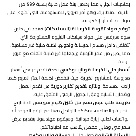
بماكينات الجلي، مما يضمن بيئة عمل خالية بنسبة 99% من
الأتربة المتطايرة، وهو أمر ضروري للمستودعات التي تحتوي على
مواد غذائية أو إلكترونية.
توفير مواد تقوية الخرسانة (السيليكات)
نعتمد في كلين
هوم سيرفس على مواد سيليكات الليثيوم المستوردة التي
تتغلغل داخل مسام الخرسانة وتحولها لكتلة صلبة غير مسامية،
مما يطيل من عمر الأرضية ويجعلها غير قابلة للتفتت مع مرور
الوقت.
أسعار جلي الخرسانة والإيبوكسي بجدة
نقدم عروض أسعار
مدروسة للمشاريع الكبيرة، حيث تنخفض تكلفة المتر المربع كلما
زادت المساحة، ونلتزم بتقديم تقارير دورية عن تقدم العمل
وضمان التسليم وفق الجدول الزمني المتفق عليه.
طريقة طلب عرض سعر من كلين هوم سيرفس
للمشاريع
التجارية والصناعية، يمكنكم التواصل معنا عبر الرقم الموحد أو
الواتساب لطلب زيارة ميدانية، وسيقوم مهندسونا بتقديم عرض
سعر فني ومالي مفصل يتناسب مع احتياجاتكم.
الأسئلة الشائعة حول جلي الخرسانة والإيبوكسي