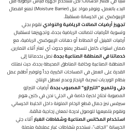
سبباً في تقشر الدهانات؛ نحن نستخدم أجهزة قياس الرطوبة قبل
البدء بالعمل، ونوفر مواد عزل (Moisture Barrier) تمنع انفصال
الإيبوكسي عن الخرسانة مستقبلاً.
تجهيز أرضيات الصالات الرياضية والنوادي
نقوم بجلي
وتسوية الأرضيات للصالات الرياضية بجدة، وتجهيزها لاستقبال
أرضيات الفينيل أو المطاط أو دهانات الإيبوكسي الرياضية، مع
ضمان استواء كامل للسطح يمنع حدوث أي تعثر أثناء التمارين.
خدماتنا في المنطقة الصناعية بجدة
نصل بخدماتنا إلى
المنطقة الصناعية وكافة المناطق المحيطة بجدة، حيث نمتلك
القدرة على العمل في المساحات الكبيرة جداً وتوفير أطقم عمل
بنظام الورديات لسرعة الإنجاز وعدم تعطيل الإنتاج.
جلي وتلميع “التيرازو” المصبوب بجدة
أرضيات التيرازو
المصبوبة تحتاج لخبرة خاصة في الجلي؛ نحن في كلين هوم
سيرفس نبرز جمال قطع الرخام الملونة داخل الخليط الخرساني
ونقوم بتلميعها للوصول لدرجة لمعان زجاجية فائقة.
استخدام المكانس الصناعية وشفاطات الغبار
أثناء جلي
الخرسانة “الجاف”، نستخدم شفاطات غبار عملاقة متصلة