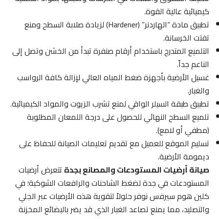
كيميائية عالية القوة.
تطبيق مادة “الهاردنر” (Hardener) لزيادة صلابة السطح ومنع
تفتت الخرسانة.
التلميع المتدرج باستخدام أرقام صنفرة تبدأ من الخشن وتصل إلى
الناعم جداً.
غسيل الأرضية بأجهزة ضغط المياه العالي لإزالة كافة الرواسب
والغبار.
تطبيق طبقة السيلر الواقي لمنع تشرب الزيوت والمواد الكيميائية.
تلميع السطح النهائي للحصول على درجة اللمعان المطلوبة
(مطفي أو لامع).
تسليم الموقع للعميل مع تقديم تعليمات الصيانة للحفاظ على
ديمومة الأرضية.
صيانة أرضيات المستودعات والمصانع بجدة
تتعرض أرضيات
المستودعات في جدة لضغط الشاحنات والرافعات الشوكية؛ في
كلين هوم سيرفس نوفر حلولاً لتقوية هذه الأرضيات عبر الجلي
والتصليد، مما يمنع تصاعد الغبار الذي قد يضر بالبضائع المخزنة