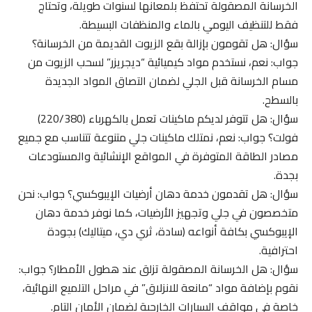
الخرسانة المصقولة تحتفظ بلمعانها لسنوات طويلة، وتحتاج
فقط للتنظيف اليومي بالماء والمنظفات البسيطة.
سؤال: هل تقومون بإزالة بقع الزيوت القديمة من الخرسانة؟
جواب: نعم، نستخدم مواد كيميائية “ديجريزر” لسحب الزيوت من
مسام الخرسانة قبل الجلي لضمان التصاق المواد الجديدة
بالسطح.
سؤال: هل تتوفر لديكم ماكينات تعمل بالكهرباء (220/380)
فولت؟ جواب: نعم، نمتلك ماكينات جلي متنوعة تتناسب مع جميع
مصادر الطاقة المتوفرة في المواقع الإنشائية والمستودعات
بجدة.
سؤال: هل تقدمون خدمة دهان أرضيات الإيبوكسي؟ جواب: نحن
متخصصون في جلي وتجهيز الأرضيات، كما نوفر خدمة دهان
الإيبوكسي بكافة أنواعه (سادة، ثري دي، ميتاليك) بجودة
احترافية.
سؤال: هل الخرسانة المصقولة تزلق عند هطول الأمطار؟ جواب:
نقوم بإضافة مواد “مانعة للانزلاق” في مراحل التلميع النهائية،
خاصة في مواقف السيارات الخارجية لضمان الأمان التام.