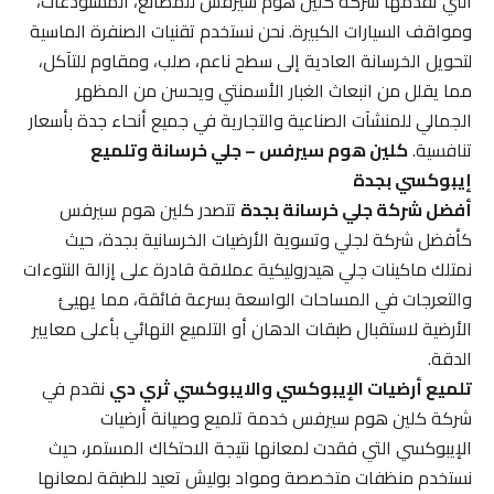
التي تقدمها شركة كلين هوم سيرفس للمصانع، المستودعات،
ومواقف السيارات الكبيرة. نحن نستخدم تقنيات الصنفرة الماسية
لتحويل الخرسانة العادية إلى سطح ناعم، صلب، ومقاوم للتآكل،
مما يقلل من انبعاث الغبار الأسمنتي ويحسن من المظهر
الجمالي للمنشآت الصناعية والتجارية في جميع أنحاء جدة بأسعار
تنافسية.
كلين هوم سيرفس – جلي خرسانة وتلميع
إيبوكسي بجدة
أفضل شركة جلي خرسانة بجدة
تتصدر كلين هوم سيرفس
كأفضل شركة لجلي وتسوية الأرضيات الخرسانية بجدة، حيث
نمتلك ماكينات جلي هيدروليكية عملاقة قادرة على إزالة النتوءات
والتعرجات في المساحات الواسعة بسرعة فائقة، مما يهيئ
الأرضية لاستقبال طبقات الدهان أو التلميع النهائي بأعلى معايير
الدقة.
تلميع أرضيات الإيبوكسي والايبوكسي ثري دي
نقدم في
شركة كلين هوم سيرفس خدمة تلميع وصيانة أرضيات
الإيبوكسي التي فقدت لمعانها نتيجة الاحتكاك المستمر، حيث
نستخدم منظفات متخصصة ومواد بوليش تعيد للطبقة لمعانها