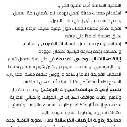
التغطية الشاملة أثناء عملية الجلي.
استخدام معدات حديثة تعمل بهدوء تام لضمان راحة العميل
وعدم التسبب في أي إزعاج داخل المنزل.
تقديم نصائح عملية للعملاء حول كيفية تنظيف الرخام يومياً
بطرق صحيحة تحافظ على بريقه.
إمكانية توفير فرق عمل للمساحات الكبيرة في الفنادق
والمساجد بجدة بسرعة قياسية لضمان الجودة.
إزالة دهانات الإيبوكسي القديمة
في حال رغبة العميل بتغيير
لون الإيبوكسي أو تجديده، نقوم في كلين هوم سيرفس بكشط
الطبقات القديمة تماماً باستخدام رؤوس صنفرة خشنة، مما يترك
السطح نظيفاً وخالياً من بقايا الغراء أو الدهان المتقشر.
تلميع أرضيات مواقف السيارات (الباركنج)
نوفر خدمات جلي
وتلميع أرضيات مواقف السيارات في المولات والمباني التجارية
بجدة، مع إزالة آثار احتكاك الإطارات السوداء والزيوت، وتطبيق
دهانات تحذيرية وخطوط التنظيم بجودة عالية.
معالجة رطوبة الأرضيات الخرسانية
تعتبر الرطوبة الأرضية بجدة