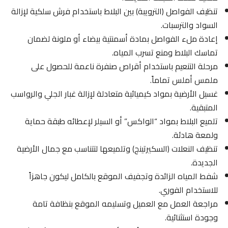
تنظيف الفواصل (الترويبة) بين البلاط باستخدام فرش سلكية لإزالة
السواد والترسبات.
إعادة ملء الفواصل بمادة أسمنتية بيضاء أو ملونة لضمان
تماسك البلاط ومنع تسرب المياه.
مرحلة التنعيم باستخدام أقراص صنفرة ناعمة للحصول على
ملمس أملس تماماً.
غسيل الأرضية بمواد كيميائية متعادلة لإزالة غبار الجلي والرواسب
المتبقية.
تلميع البلاط بمواد “الواكس” أو السيلر لإعطائه طبقة حماية
ولمعة هادئة.
تنظيف النعلات (السكيرتينج) وتلميعها لتتناسب مع جمال الأرضية
الجديدة.
شفط المياه الزائدة وتجفيف الموقع بالكامل ليكون جاهزاً
للاستخدام الفوري.
مراجعة العمل مع العميل وتسليمه الموقع بنظافة تامة
وجودة استثنائية.