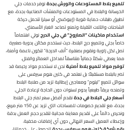
تلميع بلاط المستودعات والورش بجدة
نوفر خدمات جلي
الخرسانة والبلاط في المستودعات والمنشآت الصناعية بجدة، مع
تطبيق طبقات حماية قوية (إيبوكسي أو سيلر) تتحمل حركة
الشاحنات والآلات الثقيلة وتمنع تصاعد الغبار الأسمنتي.
استخدام ماكينات “الصاروخ” في جلي الدرج
نولي اهتماماً
خاصاً بجلي وتلميع درج البلاط، حيث نستخدم مكائن يدوية صغيرة
تصل لكل زاوية ونقوم بصنفرة “أنف الدرجة” لتكون ناعمة وآمنة،
مما يعطي شكلاً جمالياً متناسقاً لمداخل العمائر والفلل.
توفير مواد تلميع بلاط أصلية
نحن لا نستخدم مواد رخيصة قد
تضر بالبلاط مستقبلاً؛ بل نعتمد في كلين هوم سيرفس على
سوائل تلميع “ليتوم” ومعاجين إيطالية تزيد من صلابة البلاط
وتمنحه بريقاً طبيعياً يدوم لسنوات دون الحاجة لإعادة الجلي.
أسعار جلي البلاط في جدة
نقدم أفضل سعر لمتر جلي البلاط
بجدة، مع تقديم خصومات للمساحات التي تزيد عن 150 متر مربع،
ونحرص دائماً على تقديم معاينة مجانية لتقدير حجم العمل بدقة
وإعطاء العميل السعر النهائي دون أي إضافات مخفية.
رقم شركة كلين هوم سيرفس بجدة
للحصول على خدماتنا،