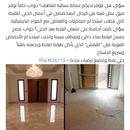
سؤال: هل تتوفر لديكم عمالة نسائية للتنظيف؟ جواب: حالياً نوفر
فرق عمل فنية من الرجال المتخصصين في أعمال الجلي الثقيلة
التي تتطلب استخدام الماكينات والتعامل مع المواد الكيميائية.
سؤال: كيف أحافظ على لمعان البلاط بعد الجلي؟ جواب: ننصح
بمسح البلاط بماء دافئ ومنظف بسيط وتجنب استخدام الأحماض
القوية مثل “الفلاش” الذي يأكل طبقة البلاط ويجعله باهتاً
وسريع الاتساخ.
جلي بلاط وتلميع ارضيات بجدة –
0543626173