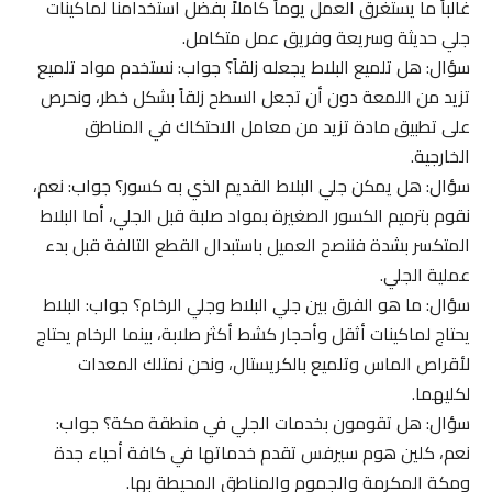
غالباً ما يستغرق العمل يوماً كاملاً بفضل استخدامنا لماكينات
جلي حديثة وسريعة وفريق عمل متكامل.
سؤال: هل تلميع البلاط يجعله زلقاً؟ جواب: نستخدم مواد تلميع
تزيد من اللمعة دون أن تجعل السطح زلقاً بشكل خطر، ونحرص
على تطبيق مادة تزيد من معامل الاحتكاك في المناطق
الخارجية.
سؤال: هل يمكن جلي البلاط القديم الذي به كسور؟ جواب: نعم،
نقوم بترميم الكسور الصغيرة بمواد صلبة قبل الجلي، أما البلاط
المتكسر بشدة فننصح العميل باستبدال القطع التالفة قبل بدء
عملية الجلي.
سؤال: ما هو الفرق بين جلي البلاط وجلي الرخام؟ جواب: البلاط
يحتاج لماكينات أثقل وأحجار كشط أكثر صلابة، بينما الرخام يحتاج
لأقراص الماس وتلميع بالكريستال، ونحن نمتلك المعدات
لكليهما.
سؤال: هل تقومون بخدمات الجلي في منطقة مكة؟ جواب:
نعم، كلين هوم سيرفس تقدم خدماتها في كافة أحياء جدة
ومكة المكرمة والجموم والمناطق المحيطة بها.