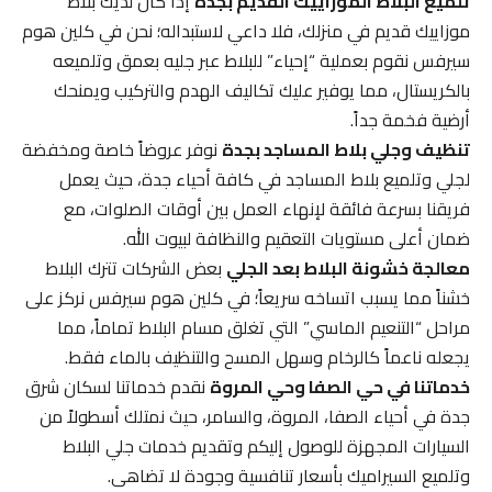
تلميع البلاط الموزاييك القديم بجدة
إذا كان لديك بلاط
موزاييك قديم في منزلك، فلا داعي لاستبداله؛ نحن في كلين هوم
سيرفس نقوم بعملية “إحياء” للبلاط عبر جليه بعمق وتلميعه
بالكريستال، مما يوفير عليك تكاليف الهدم والتركيب ويمنحك
أرضية فخمة جداً.
تنظيف وجلي بلاط المساجد بجدة
نوفر عروضاً خاصة ومخفضة
لجلي وتلميع بلاط المساجد في كافة أحياء جدة، حيث يعمل
فريقنا بسرعة فائقة لإنهاء العمل بين أوقات الصلوات، مع
ضمان أعلى مستويات التعقيم والنظافة لبيوت الله.
معالجة خشونة البلاط بعد الجلي
بعض الشركات تترك البلاط
خشناً مما يسبب اتساخه سريعاً؛ في كلين هوم سيرفس نركز على
مراحل “التنعيم الماسي” التي تغلق مسام البلاط تماماً، مما
يجعله ناعماً كالرخام وسهل المسح والتنظيف بالماء فقط.
خدماتنا في حي الصفا وحي المروة
نقدم خدماتنا لسكان شرق
جدة في أحياء الصفا، المروة، والسامر، حيث نمتلك أسطولاً من
السيارات المجهزة للوصول إليكم وتقديم خدمات جلي البلاط
وتلميع السيراميك بأسعار تنافسية وجودة لا تضاهى.