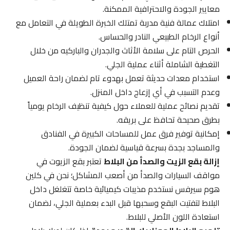
معايير الجودة والاحترافية الممكنة.
امتلاك عمالة فنية مدربة تمتلك الخبرة الطويلة في التعامل مع
أنواع الرخام الطبيعي النادر والحساس.
الحرص التام على سلامة الأثاث والجدران والباركيه من خلال
التغطية الشاملة أثناء عملية الجلي.
استخدام معدات حديثة تعمل بهدوء تام لضمان راحة العميل
وعدم التسبب في أي إزعاج داخل المنزل.
تقديم نصائح عملية للعملاء حول كيفية تنظيف الرخام يومياً
بطرق صحيحة تحافظ على بريقه.
إمكانية توفير فرق عمل للمساحات الكبيرة في الفنادق
والمساجد بجدة بسرعة قياسية لضمان الجودة.
إزالة بقع الزيت والصدأ من البلاط
تعتبر بقع الزيوت في
مواقف السيارات والصدأ من أصعب المشاكل؛ نحن في كلين
هوم سيرفس نستخدم مذيبات كيميائية خاصة تتغلغل داخل
البلاط لتفتيت البقع وسحبها قبل البدء بعملية الجلي، لضمان
استعادة اللون الأصلي للبلاط.