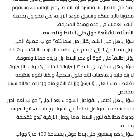
يمكنكم الاتصال بنا مباشرة أو التواصل عبر الواتساب، وسيقوم
مندوبنا بالرد عليكم وتنسيق موعد الزيارة، نحن فخورون بخدمة
آلاف العملاء في جدة ومكة المكرمة.
الأسئلة الشائعة حول جلي البلاط وتلميعه
سؤال: هل جلي البلاط يقلل من سماكته؟ جواب: عملية الجلي
تزيل فقط من 1 إلى 2 ملم من الطبقة الخارجية الباهتة، وهذا لا
يؤثر إطلاقاً على قوة أو عمر البلاط، بل يزيده جمالاً ونعومة.
سؤال: هل يمكن جلي بلاط “الإنترلوك” الخارجي؟ جواب: الإنترلوك
لا يتم جليه بالماكينات لأنه ملون سطحياً، ولكننا نقوم بتنظيفه
بضغط الماء العالي (البرشر) وإزالة البقع منه وإعادة دهانه بسيلر
مخصص.
سؤال: هل تختفي الفواصل السوداء بعد الجلي؟ جواب: نعم، نحن
نقوم بتنظيف الفواصل تماماً من السواد وإعادة تعبئتها بترويبة
جديدة مطابقة للون البلاط، مما يجعل الأرضية تبدو كقطعة
واحدة.
سؤال: كم يستغرق جلي بلاط حوش بمساحة 100 متر؟ جواب: