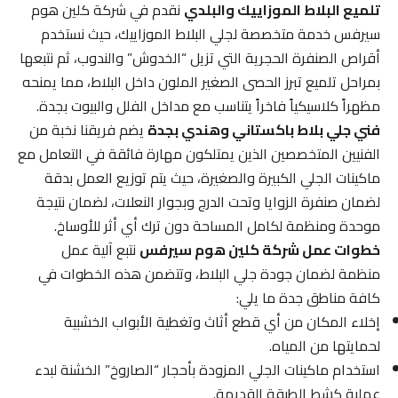
تلميع البلاط الموزاييك والبلدي
نقدم في شركة كلين هوم
سيرفس خدمة متخصصة لجلي البلاط الموزاييك، حيث نستخدم
أقراص الصنفرة الحجرية التي تزيل “الخدوش” والندوب، ثم نتبعها
بمراحل تلميع تبرز الحصى الصغير الملون داخل البلاط، مما يمنحه
مظهراً كلاسيكياً فاخراً يتناسب مع مداخل الفلل والبيوت بجدة.
فني جلي بلاط باكستاني وهندي بجدة
يضم فريقنا نخبة من
الفنيين المتخصصين الذين يمتلكون مهارة فائقة في التعامل مع
ماكينات الجلي الكبيرة والصغيرة، حيث يتم توزيع العمل بدقة
لضمان صنفرة الزوايا وتحت الدرج وبجوار النعلات، لضمان نتيجة
موحدة ومنظمة لكامل المساحة دون ترك أي أثر للأوساخ.
خطوات عمل شركة كلين هوم سيرفس
نتبع آلية عمل
منظمة لضمان جودة جلي البلاط، وتتضمن هذه الخطوات في
كافة مناطق جدة ما يلي:
إخلاء المكان من أي قطع أثاث وتغطية الأبواب الخشبية
لحمايتها من المياه.
استخدام ماكينات الجلي المزودة بأحجار “الصاروخ” الخشنة لبدء
عملية كشط الطبقة القديمة.