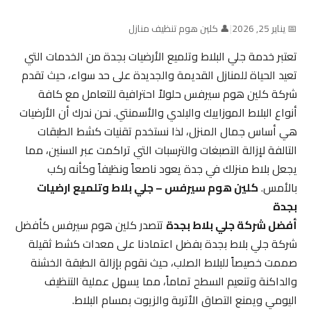
📅 يناير 25, 2026
|
👤 كلين هوم تنظيف منازل
تعتبر خدمة جلي البلاط وتلميع الأرضيات بجدة من الخدمات التي
تعيد الحياة للمنازل القديمة والجديدة على حد سواء، حيث تقدم
شركة كلين هوم سيرفس حلولاً احترافية للتعامل مع كافة
أنواع البلاط الموزاييك والبلدي والأسمنتي. نحن ندرك أن الأرضيات
هي أساس جمال المنزل، لذا نستخدم تقنيات كشط الطبقات
التالفة لإزالة التصبغات والترسبات التي تراكمت عبر السنين، مما
يجعل بلاط منزلك في جدة يعود ناصعاً ونظيفاً وكأنه ركب
بالأمس.
كلين هوم سيرفس – جلي بلاط وتلميع ارضيات
بجدة
أفضل شركة جلي بلاط بجدة
تتصدر كلين هوم سيرفس كأفضل
شركة جلي بلاط بجدة بفضل اعتمادنا على معدات كشط ثقيلة
صممت خصيصاً للبلاط الصلب، حيث نقوم بإزالة الطبقة الخشنة
والداكنة وتنعيم السطح تماماً، مما يسهل عملية التنظيف
اليومي ويمنع التصاق الأتربة والزيوت بمسام البلاط.