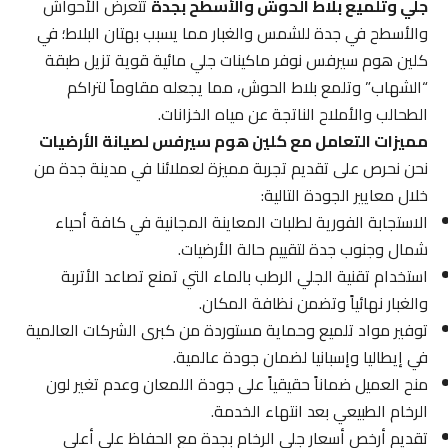
جلي وتلميع بلاط الحوش والأسطح بجدة
تتعرض الأحواش
والأسطح في جدة للشمس والغبار مما يسبب بهتان البلاط؛ في
كلين هوم سيرفس نوفر ماكينات جلي مائية قوية تزيل طبقة
“الشهاب” وتلمع بلاط الحوش، مما يجعله مقاوماً لتراكم
الطحالب والأملاح الناتجة عن مياه الخزانات.
مميزات التعامل مع كلين هوم سيرفس لصيانة الأرضيات
نحن نحرص على تقديم تجربة مميزة لعملائنا في مدينة جدة من
خلال معايير الجودة التالية:
الاستجابة الفورية لطلبات المعاينة المجانية في كافة أحياء
شمال وجنوب جدة لتقييم حالة الأرضيات.
استخدام تقنية الجلي الرطب بالماء التي تمنع تصاعد الأتربة
والغبار نهائياً وتضمن نظافة المكان.
توفير مواد تلميع وحماية مستوردة من كبرى الشركات العالمية
في إيطاليا وإسبانيا لضمان جودة عالمية.
منح العميل ضماناً حقيقياً على جودة اللمعان وعدم تغير لون
الرخام الطبيعي بعد انتهاء الخدمة.
تقديم أرخص أسعار جلي الرخام بجدة مع الحفاظ على أعلى