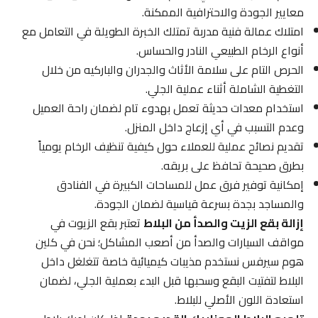
معايير الجودة والاحترافية الممكنة.
امتلاك عمالة فنية مدربة تمتلك الخبرة الطويلة في التعامل مع
أنواع الرخام الطبيعي النادر والحساس.
الحرص التام على سلامة الأثاث والجدران والباركيه من خلال
التغطية الشاملة أثناء عملية الجلي.
استخدام معدات حديثة تعمل بهدوء تام لضمان راحة العميل
وعدم التسبب في أي إزعاج داخل المنزل.
تقديم نصائح عملية للعملاء حول كيفية تنظيف الرخام يومياً
بطرق صحيحة تحافظ على بريقه.
إمكانية توفير فرق عمل للمساحات الكبيرة في الفنادق
والمساجد بجدة بسرعة قياسية لضمان الجودة.
إزالة بقع الزيت والصدأ من البلاط
تعتبر بقع الزيوت في
مواقف السيارات والصدأ من أصعب المشاكل؛ نحن في كلين
هوم سيرفس نستخدم مذيبات كيميائية خاصة تتغلغل داخل
البلاط لتفتيت البقع وسحبها قبل البدء بعملية الجلي، لضمان
استعادة اللون الأصلي للبلاط.