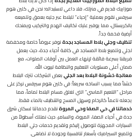
تلميع البلاط الموزاييك القديم بجدة
إذا كان لديك بلاط
موزاييك قديم في منزلك، فلا داعي لاستبداله؛ نحن في كلين هوم
سيرفس نقوم بعملية “إحياء” للبلاط عبر جليه بعمق وتلميعه
بالكريستال، مما يوفير عليك تكاليف الهدم والتركيب ويمنحك
أرضية فخمة جداً.
تنظيف وجلي بلاط المساجد بجدة
نوفر عروضاً خاصة ومخفضة
لجلي وتلميع بلاط المساجد في كافة أحياء جدة، حيث يعمل
فريقنا بسرعة فائقة لإنهاء العمل بين أوقات الصلوات، مع
ضمان أعلى مستويات التعقيم والنظافة لبيوت الله.
معالجة خشونة البلاط بعد الجلي
بعض الشركات تترك البلاط
خشناً مما يسبب اتساخه سريعاً؛ في كلين هوم سيرفس نركز على
مراحل “التنعيم الماسي” التي تغلق مسام البلاط تماماً، مما
يجعله ناعماً كالرخام وسهل المسح والتنظيف بالماء فقط.
خدماتنا في حي الصفا وحي المروة
نقدم خدماتنا لسكان شرق
جدة في أحياء الصفا، المروة، والسامر، حيث نمتلك أسطولاً من
السيارات المجهزة للوصول إليكم وتقديم خدمات جلي البلاط
وتلميع السيراميك بأسعار تنافسية وجودة لا تضاهى.