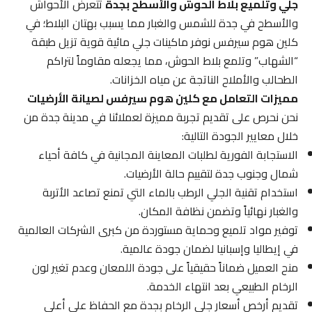
جلي وتلميع بلاط الحوش والأسطح بجدة
تتعرض الأحواش
والأسطح في جدة للشمس والغبار مما يسبب بهتان البلاط؛ في
كلين هوم سيرفس نوفر ماكينات جلي مائية قوية تزيل طبقة
“الشهاب” وتلمع بلاط الحوش، مما يجعله مقاوماً لتراكم
الطحالب والأملاح الناتجة عن مياه الخزانات.
مميزات التعامل مع كلين هوم سيرفس لصيانة الأرضيات
نحن نحرص على تقديم تجربة مميزة لعملائنا في مدينة جدة من
خلال معايير الجودة التالية:
الاستجابة الفورية لطلبات المعاينة المجانية في كافة أحياء
شمال وجنوب جدة لتقييم حالة الأرضيات.
استخدام تقنية الجلي الرطب بالماء التي تمنع تصاعد الأتربة
والغبار نهائياً وتضمن نظافة المكان.
توفير مواد تلميع وحماية مستوردة من كبرى الشركات العالمية
في إيطاليا وإسبانيا لضمان جودة عالمية.
منح العميل ضماناً حقيقياً على جودة اللمعان وعدم تغير لون
الرخام الطبيعي بعد انتهاء الخدمة.
تقديم أرخص أسعار جلي الرخام بجدة مع الحفاظ على أعلى