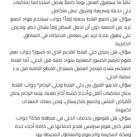
غالباً ما يستغرق العمل يوماً كاملاً بفضل استخدامنا لماكينات
جلي حديثة وسريعة وفريق عمل متكامل.
سؤال: هل تلميع البلاط يجعله زلقاً؟ جواب: نستخدم مواد تلميع
تزيد من اللمعة دون أن تجعل السطح زلقاً بشكل خطر، ونحرص
على تطبيق مادة تزيد من معامل الاحتكاك في المناطق
الخارجية.
سؤال: هل يمكن جلي البلاط القديم الذي به كسور؟ جواب: نعم،
نقوم بترميم الكسور الصغيرة بمواد صلبة قبل الجلي، أما البلاط
المتكسر بشدة فننصح العميل باستبدال القطع التالفة قبل بدء
عملية الجلي.
سؤال: ما هو الفرق بين جلي البلاط وجلي الرخام؟ جواب: البلاط
يحتاج لماكينات أثقل وأحجار كشط أكثر صلابة، بينما الرخام يحتاج
لأقراص الماس وتلميع بالكريستال، ونحن نمتلك المعدات
لكليهما.
سؤال: هل تقومون بخدمات الجلي في منطقة مكة؟ جواب:
نعم، كلين هوم سيرفس تقدم خدماتها في كافة أحياء جدة
ومكة المكرمة والجموم والمناطق المحيطة بها.