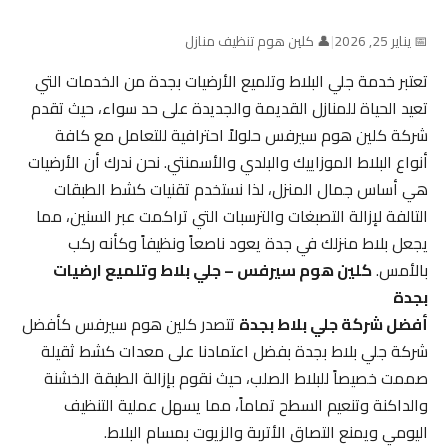
📅 يناير 25, 2026
|
👤 كلين هوم تنظيف منازل
تعتبر خدمة جلي البلاط وتلميع الأرضيات بجدة من الخدمات التي
تعيد الحياة للمنازل القديمة والجديدة على حد سواء، حيث تقدم
شركة كلين هوم سيرفس حلولاً احترافية للتعامل مع كافة
أنواع البلاط الموزاييك والبلدي والأسمنتي. نحن ندرك أن الأرضيات
هي أساس جمال المنزل، لذا نستخدم تقنيات كشط الطبقات
التالفة لإزالة التصبغات والترسبات التي تراكمت عبر السنين، مما
يجعل بلاط منزلك في جدة يعود ناصعاً ونظيفاً وكأنه ركب
بالأمس.
كلين هوم سيرفس – جلي بلاط وتلميع ارضيات
بجدة
أفضل شركة جلي بلاط بجدة
تتصدر كلين هوم سيرفس كأفضل
شركة جلي بلاط بجدة بفضل اعتمادنا على معدات كشط ثقيلة
صممت خصيصاً للبلاط الصلب، حيث نقوم بإزالة الطبقة الخشنة
والداكنة وتنعيم السطح تماماً، مما يسهل عملية التنظيف
اليومي ويمنع التصاق الأتربة والزيوت بمسام البلاط.