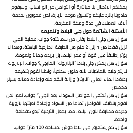
يمكنكم الاتصال بنا مباشرة أو التواصل عبر الواتساب، وسيقوم
مندوبنا بالرد عليكم وتنسيق موعد الزيارة، نحن فخورون بخدمة
آلاف العملاء في جدة ومكة المكرمة.
الأسئلة الشائعة حول جلي البلاط وتلميعه
سؤال: هل جلي البلاط يقلل من سماكته؟ جواب: عملية الجلي
تزيل فقط من 1 إلى 2 ملم من الطبقة الخارجية الباهتة، وهذا لا
يؤثر إطلاقاً على قوة أو عمر البلاط، بل يزيده جمالاً ونعومة.
سؤال: هل يمكن جلي بلاط “الإنترلوك” الخارجي؟ جواب: الإنترلوك
لا يتم جليه بالماكينات لأنه ملون سطحياً، ولكننا نقوم بتنظيفه
بضغط الماء العالي (البرشر) وإزالة البقع منه وإعادة دهانه بسيلر
مخصص.
سؤال: هل تختفي الفواصل السوداء بعد الجلي؟ جواب: نعم، نحن
نقوم بتنظيف الفواصل تماماً من السواد وإعادة تعبئتها بترويبة
جديدة مطابقة للون البلاط، مما يجعل الأرضية تبدو كقطعة
واحدة.
سؤال: كم يستغرق جلي بلاط حوش بمساحة 100 متر؟ جواب: