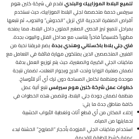
تلميع البلاط الموزاييك والبلدي
نقدم في شركة كلين هوم
سيرفس خدمة متخصصة لجلي البلاط الموزاييك، حيث نستخدم
أقراص الصنفرة الحجرية التي تزيل “الخدوش” والندوب، ثم نتبعها
بمراحل تلميع تبرز الحصى الصغير الملون داخل البلاط، مما يمنحه
مظهراً كلاسيكياً فاخراً يتناسب مع مداخل الفلل والبيوت بجدة.
فني جلي بلاط باكستاني وهندي بجدة
يضم فريقنا نخبة من
الفنيين المتخصصين الذين يمتلكون مهارة فائقة في التعامل مع
ماكينات الجلي الكبيرة والصغيرة، حيث يتم توزيع العمل بدقة
لضمان صنفرة الزوايا وتحت الدرج وبجوار النعلات، لضمان نتيجة
موحدة ومنظمة لكامل المساحة دون ترك أي أثر للأوساخ.
خطوات عمل شركة كلين هوم سيرفس
نتبع آلية عمل
منظمة لضمان جودة جلي البلاط، وتتضمن هذه الخطوات في
كافة مناطق جدة ما يلي:
إخلاء المكان من أي قطع أثاث وتغطية الأبواب الخشبية
لحمايتها من المياه.
استخدام ماكينات الجلي المزودة بأحجار “الصاروخ” الخشنة لبدء
عملية كشط الطبقة القديمة.