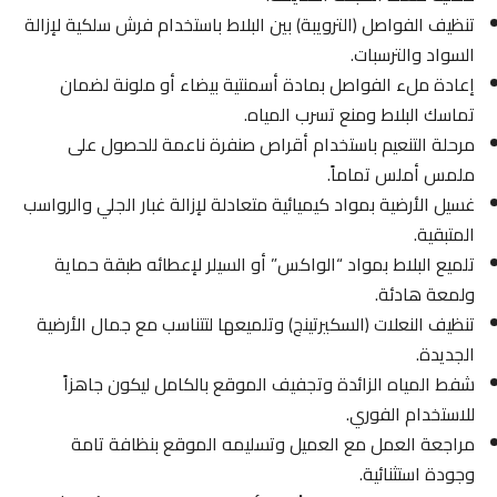
تنظيف الفواصل (الترويبة) بين البلاط باستخدام فرش سلكية لإزالة
السواد والترسبات.
إعادة ملء الفواصل بمادة أسمنتية بيضاء أو ملونة لضمان
تماسك البلاط ومنع تسرب المياه.
مرحلة التنعيم باستخدام أقراص صنفرة ناعمة للحصول على
ملمس أملس تماماً.
غسيل الأرضية بمواد كيميائية متعادلة لإزالة غبار الجلي والرواسب
المتبقية.
تلميع البلاط بمواد “الواكس” أو السيلر لإعطائه طبقة حماية
ولمعة هادئة.
تنظيف النعلات (السكيرتينج) وتلميعها لتتناسب مع جمال الأرضية
الجديدة.
شفط المياه الزائدة وتجفيف الموقع بالكامل ليكون جاهزاً
للاستخدام الفوري.
مراجعة العمل مع العميل وتسليمه الموقع بنظافة تامة
وجودة استثنائية.