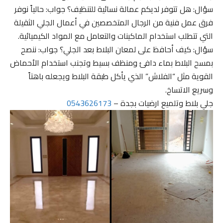
سؤال: هل تتوفر لديكم عمالة نسائية للتنظيف؟ جواب: حالياً نوفر
فرق عمل فنية من الرجال المتخصصين في أعمال الجلي الثقيلة
التي تتطلب استخدام الماكينات والتعامل مع المواد الكيميائية.
سؤال: كيف أحافظ على لمعان البلاط بعد الجلي؟ جواب: ننصح
بمسح البلاط بماء دافئ ومنظف بسيط وتجنب استخدام الأحماض
القوية مثل “الفلاش” الذي يأكل طبقة البلاط ويجعله باهتاً
وسريع الاتساخ.
جلي بلاط وتلميع ارضيات بجدة –
0543626173