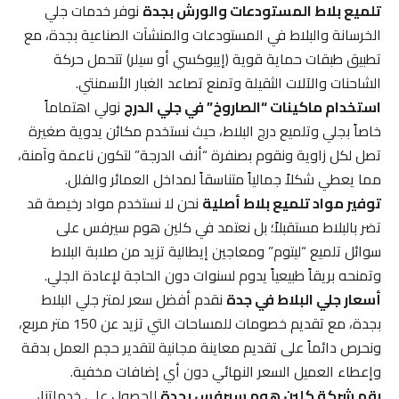
تلميع بلاط المستودعات والورش بجدة
نوفر خدمات جلي
الخرسانة والبلاط في المستودعات والمنشآت الصناعية بجدة، مع
تطبيق طبقات حماية قوية (إيبوكسي أو سيلر) تتحمل حركة
الشاحنات والآلات الثقيلة وتمنع تصاعد الغبار الأسمنتي.
استخدام ماكينات “الصاروخ” في جلي الدرج
نولي اهتماماً
خاصاً بجلي وتلميع درج البلاط، حيث نستخدم مكائن يدوية صغيرة
تصل لكل زاوية ونقوم بصنفرة “أنف الدرجة” لتكون ناعمة وآمنة،
مما يعطي شكلاً جمالياً متناسقاً لمداخل العمائر والفلل.
توفير مواد تلميع بلاط أصلية
نحن لا نستخدم مواد رخيصة قد
تضر بالبلاط مستقبلاً؛ بل نعتمد في كلين هوم سيرفس على
سوائل تلميع “ليتوم” ومعاجين إيطالية تزيد من صلابة البلاط
وتمنحه بريقاً طبيعياً يدوم لسنوات دون الحاجة لإعادة الجلي.
أسعار جلي البلاط في جدة
نقدم أفضل سعر لمتر جلي البلاط
بجدة، مع تقديم خصومات للمساحات التي تزيد عن 150 متر مربع،
ونحرص دائماً على تقديم معاينة مجانية لتقدير حجم العمل بدقة
وإعطاء العميل السعر النهائي دون أي إضافات مخفية.
رقم شركة كلين هوم سيرفس بجدة
للحصول على خدماتنا،