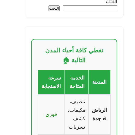
البحث
البحث
نغطي كافة أحياء المدن
التالية 🏠
الخدمة
سرعة
المدينة
المتاحة
الاستجابة
تنظيف،
الرياض
مكيفات،
فوري
& جدة
كشف
تسربات