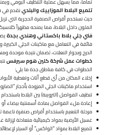
تماماً، مما يسهل عملية التنظيف اليومي ويمنع 
تلميع البلاط الموزاييك والبلدي
نقدم في ش
حيث نستخدم أقراص الصنفرة الحجرية التي تزيل 
الملون داخل البلاط، مما يمنحه مظهراً كلاسيكيا
فني جلي بلاط باكستاني وهندي بجدة
يضم
فائقة في التعامل مع ماكينات الجلي الكبيرة و
الدرج وبجوار النعلات، لضمان نتيجة موحدة ومن
خطوات عمل شركة كلين هوم سيرفس
نتب
الخطوات في كافة مناطق جدة ما يلي:
إخلاء المكان من أي قطع أثاث وتغطية الأبواب 
استخدام ماكينات الجلي المزودة بأحجار “الصار
تنظيف الفواصل (الترويبة) بين البلاط باستخدام
إعادة ملء الفواصل بمادة أسمنتية بيضاء أو م
مرحلة التنعيم باستخدام أقراص صنفرة ناعمة 
غسيل الأرضية بمواد كيميائية متعادلة لإزالة غب
تلميع البلاط بمواد “الواكس” أو السيلر لإعطائ