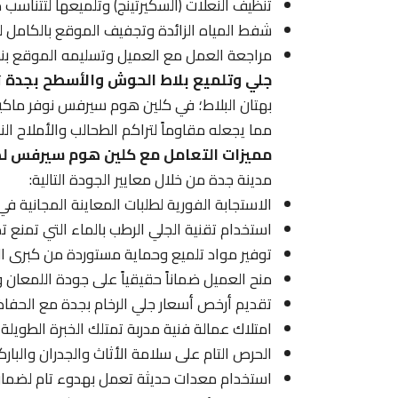
تنظيف النعلات (السكيرتينج) وتلميعها لتتناسب 
شفط المياه الزائدة وتجفيف الموقع بالكامل لي
مراجعة العمل مع العميل وتسليمه الموقع بنظا
جلي وتلميع بلاط الحوش والأسطح بجدة
ت
بهتان البلاط؛ في كلين هوم سيرفس نوفر ماكين
مما يجعله مقاوماً لتراكم الطحالب والأملاح النا
مميزات التعامل مع كلين هوم سيرفس لص
مدينة جدة من خلال معايير الجودة التالية:
الاستجابة الفورية لطلبات المعاينة المجانية ف
استخدام تقنية الجلي الرطب بالماء التي تمنع تص
توفير مواد تلميع وحماية مستوردة من كبرى الش
منح العميل ضماناً حقيقياً على جودة اللمعان و
تقديم أرخص أسعار جلي الرخام بجدة مع الحفاظ 
امتلاك عمالة فنية مدربة تمتلك الخبرة الطويلة
الحرص التام على سلامة الأثاث والجدران والبارك
استخدام معدات حديثة تعمل بهدوء تام لضمان 