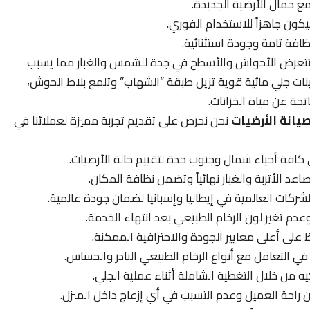
مع جمال الأرضية الجديدة.
كون جاهزاً للاستخدام الفوري.
فة تامة وجودة استثنائية.
تعرض الأحواش والأسطح في جدة للشمس والغبار مما يسبب
ات جلي مائية قوية تزيل طبقة “الشهاب” وتلمع بلاط الحوش،
تجة عن مياه الخزانات.
يانة الأرضيات
نحن نحرص على تقديم تجربة مميزة لعملائنا في
ي كافة أحياء شمال وجنوب جدة لتقييم حالة الأرضيات.
اعد الأتربة والغبار نهائياً وتضمن نظافة المكان.
ركات العالمية في إيطاليا وإسبانيا لضمان جودة عالمية.
عدم تغير لون الرخام الطبيعي بعد انتهاء الخدمة.
على أعلى معايير الجودة والاحترافية الممكنة.
 في التعامل مع أنواع الرخام الطبيعي النادر والحساس.
يه من خلال التغطية الشاملة أثناء عملية الجلي.
راحة العميل وعدم التسبب في أي إزعاج داخل المنزل.