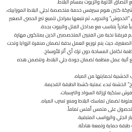
التصاق الأتربة والزيوت بمسام البلاط.
ركة كلين هوم سيرفس خدمة متخصصة لجلي البلاط الموزاييك،
“الخدوش” والندوب، ثم نتبعها بمراحل تلميع تبرز الحصى الصغير
ً فاخراً يتناسب مع مداخل الفلل والبيوت بجدة.
 فريقنا نخبة من الفنيين المتخصصين الذين يمتلكون مهارة
الصغيرة، حيث يتم توزيع العمل بدقة لضمان صنفرة الزوايا وتحت
ظمة لكامل المساحة دون ترك أي أثر للأوساخ.
ع آلية عمل منظمة لضمان جودة جلي البلاط، وتتضمن هذه
الخشبية لحمايتها من المياه.
وخ” الخشنة لبدء عملية كشط الطبقة القديمة.
 فرش سلكية لإزالة السواد والترسبات.
لونة لضمان تماسك البلاط ومنع تسرب المياه.
للحصول على ملمس أملس تماماً.
ار الجلي والرواسب المتبقية.
ه طبقة حماية ولمعة هادئة.