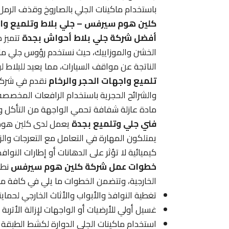
باستخدام ماكينات الجلي بالصاروخ وقذف الرمل
كلين هوم سيرفس – جلي بلاط وتلميع وا
أفضل شركة جلي بلاط أحواش بجدة
تتميز 
الخشن والموزاييك، حيث نستخدم رؤوس جلي ماس
الناتجة عن مواقف السيارات، مما يعيد للبلاط 
تلميع واجهات الحجر والرخام
نقدم في شركة 
والشرائح الحجرية باستخدام الرافعات المخصصة، 
مادة عازلة شفافة تحمي الواجهة من التأكل وتغ
فني جلي وتلميع بجدة
يعمل لدى كلين هوم
يمتلكون المهارة في التعامل مع التعرجات وال
كيميائية لا تؤثر على الدهانات أو إطارات النواف
خطوات عمل شركة كلين هوم سيرفس
نطب
الخارجية، وتتضمن الخطوات ما يلي في كافة م
تغطية النوافذ والأبواب والأثاث الخارجي لحمايت
غسيل أولي للأرضيات أو الواجهات لإزالة الأتربة
استخدام ماكينات الجلي الدوارة لكشط الطبقة 