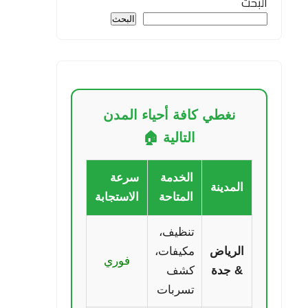
البحث
البحث
نغطي كافة أحياء المدن
التالية 🏠
الخدمة
سرعة
المدينة
المتاحة
الاستجابة
تنظيف،
الرياض
مكيفات،
فوري
& جدة
كشف
تسربات