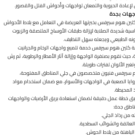
 لإعادة الحيوية واللمعان لواجهات وأحواش الفلل والقصور.
جهات بجدة
كلين هوم سيرفس بخبرتها العريضة في التعامل مع بلاط الأحواش
ية شديدة الصلابة لإزالة طبقات الأوساخ الملتصقة والزيوت
لونه الطبيعي ويجعله سهل التنظيف.
كلين هوم سيرفس خدمة تلميع واجهات الرخام والجرانيت
حيث نقوم بصنفرة الواجهة وإزالة آثار الأمطار والرطوبة، ثم رش
ير الألوان لفترات طويلة.
 سيرفس فنيون متخصصون في جلي المناطق المفتوحة،
زوايا الصعبة في الواجهات والأسوار، مع ضمان استخدام مواد
ذ المحيطة.
ق خطة عمل دقيقة لضمان استعادة بريق الأرضيات والواجهات
ناطق جدة:
ه من رذاذ الجلي.
 العالقة والشوائب السطحية.
الباهتة من بلاط الحوش.