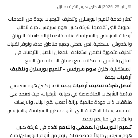
📅 يناير 25, 2026
|
👤 كلين هوم تنظيف منازل
تعتبر خدمة تلميع البورسلين وتنظيف الأرضيات بجدة من الخدمات
الحيوية التي تقدمها شركة كلين هوم سيرفس، حيث تتطلب
أرضيات البورسلين والسيراميك عناية خاصة لإزالة طبقات البهتان
والخدوش السطحية. نحن نغطي جميع مناطق جدة، ونوفر تقنيات
تنظيف متطورة تضمن استعادة اللمعان الأصلي للأرضيات في
الفلل والشقق والمكاتب، مع ضمان الحماية من البقع
المستقبلية.
كلين هوم سيرفس – تلميع بورسلين وتنظيف
أرضيات بجدة
أفضل شركة تنظيف أرضيات بجدة
تتصدر كلين هوم سيرفس
قائمة الشركات المتخصصة في صيانة الأرضيات، حيث نعتمد على
منظفات ذات جودة عالمية لإزالة أصعب بقع البناء، والترسبات
الملحية، وبقايا الدهانات التي تشوه مظهر السيراميك والبورسلين
والرخام في منازلكم بجدة.
تلميع البورسلين المطفي واللامع
نقدم في شركة كلين
هوم سيرفس حلولاً مخصصة لكل نوع من أنواع البورسلين؛ حيث