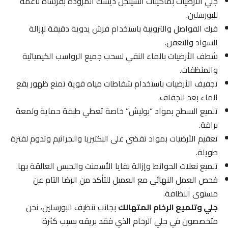
جلي الأرضيات بماكينات السينجل ديسك المزودة بفرشاة ناعمة
للبورسلين.
فرك الفواصل والترويبة باستخدام فرش يدوية دقيقة لإزالة
السواد والتعفن.
شطف الأرضيات بالماء النقي لسحب جميع الرواسب الكيميائية
والمنظفات.
تجفيف الأرضيات باستخدام شفاطات مياه قوية تمنع ظهور بقع
الماء بعد الجفاف.
تلميع السطح بمواد “بوليش” خاصة تعطي طبقة حماية ولمعة
براقة.
تعقيم الأرضيات بمواد تقضي على البكتيريا والجراثيم وتدوم لفترة
طويلة.
تلميع نعلات الحوائط وإزالة بقايا الأسمنت والجبس العالقة بها.
فحص العمل النهائي مع العميل للتأكد من الرضا التام عن
مستوى النظافة.
جلي وتلميع الرخام المتهالك
بجانب تنظيف البورسلين، نحن
متخصصون في جلي الرخام الذي فقد بريقه بسبب كثرة