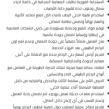
الاستجابة الفورية لطلبات المعاينة المجانية في كافة أحياء
شمال وجنوب جدة لتقييم حالة الأرضيات.
استخدام تقنية الجلي الرطب بالماء التي تمنع تصاعد الأتربة
والغبار نهائياً وتضمن نظافة المكان.
توفير مواد تلميع وحماية مستوردة من كبرى الشركات العالمية
في إيطاليا وإسبانيا لضمان جودة عالمية.
منح العميل ضماناً حقيقياً على جودة اللمعان وعدم تغير لون
الرخام الطبيعي بعد انتهاء الخدمة.
تقديم أرخص أسعار جلي الرخام بجدة مع الحفاظ على أعلى
معايير الجودة والاحترافية الممكنة.
امتلاك عمالة فنية مدربة تمتلك الخبرة الطويلة في التعامل مع
أنواع الرخام الطبيعي النادر والحساس.
الحرص التام على سلامة الأثاث والجدران والباركيه من خلال
التغطية الشاملة أثناء عملية الجلي.
استخدام معدات حديثة تعمل بهدوء تام لضمان راحة العميل
وعدم التسبب في أي إزعاج داخل المنزل.
تقديم نصائح عملية للعملاء حول كيفية تنظيف الرخام يومياً