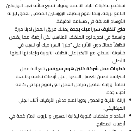
نستخدم ماكينات اللباد الناعمة ومواد تلميع سائلة تعيد للبورسلين
اللامع بريقه، بينما نقوم بتنظيف البورسلين المطفي بعمق لإزالة
الأوساخ العالقة في مسامه الدقيقة.
فني تنظيف سيراميك بجدة
يمتلك فريق العمل لدينا خبرة
واسعة في تحديد نوع المنظف المناسب لكل أرضية، مما يضمن
تنظيفاً فعالاً دون التأثير على “جليز” السيراميك أو تسبب في
خشونة السطح، مع التركيز على تنظيف الترويبة وإعادتها للونها
الأصلي.
خطوات عمل شركة كلين هوم سيرفس
نتبع آلية عمل
احترافية تضمن للعميل الحصول على أرضيات نظيفة ولامعة
تماماً، وإليك تفاصيل مراحل العمل التي نقوم بها في كافة
أحياء جدة:
إزالة الأتربة والحصى يدوياً لمنع خدش الأرضيات أثناء الجلي
الميكانيكي.
استخدام منظفات قلوية لإذابة الدهون والزيوت المتراكمة في
أرضيات المطابخ.