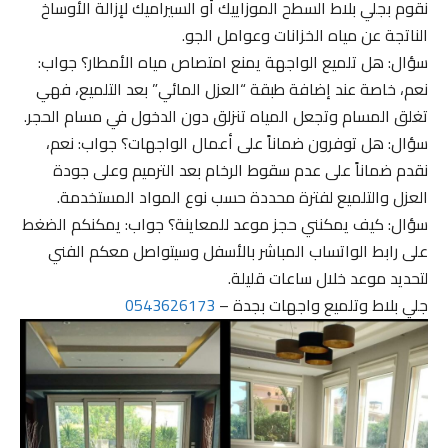
نقوم بجلي بلاط السطح الموزاييك أو السيراميك لإزالة الأوساخ
الناتجة عن مياه الخزانات وعوامل الجو.
سؤال: هل تلميع الواجهة يمنع امتصاص مياه الأمطار؟ جواب:
نعم، خاصة عند إضافة طبقة “العزل المائي” بعد التلميع، فهي
تغلق المسام وتجعل المياه تنزلق دون الدخول في مسام الحجر.
سؤال: هل توفرون ضماناً على أعمال الواجهات؟ جواب: نعم،
نقدم ضماناً على عدم سقوط الرخام بعد الترميم وعلى جودة
العزل والتلميع لفترة محددة حسب نوع المواد المستخدمة.
سؤال: كيف يمكنني حجز موعد للمعاينة؟ جواب: يمكنكم الضغط
على رابط الواتساب المباشر بالأسفل وسيتواصل معكم الفني
لتحديد موعد خلال ساعات قليلة.
جلي بلاط وتلميع واجهات بجدة –
0543626173