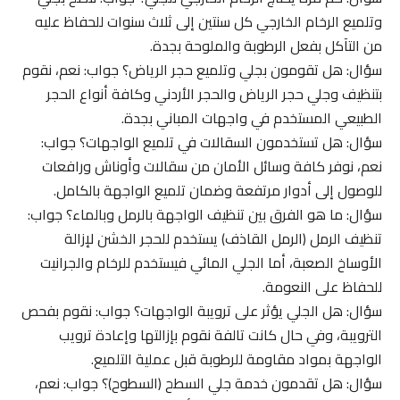
وتلميع الرخام الخارجي كل سنتين إلى ثلاث سنوات للحفاظ عليه
من التآكل بفعل الرطوبة والملوحة بجدة.
سؤال: هل تقومون بجلي وتلميع حجر الرياض؟ جواب: نعم، نقوم
بتنظيف وجلي حجر الرياض والحجر الأردني وكافة أنواع الحجر
الطبيعي المستخدم في واجهات المباني بجدة.
سؤال: هل تستخدمون السقالات في تلميع الواجهات؟ جواب:
نعم، نوفر كافة وسائل الأمان من سقالات وأوناش ورافعات
للوصول إلى أدوار مرتفعة وضمان تلميع الواجهة بالكامل.
سؤال: ما هو الفرق بين تنظيف الواجهة بالرمل وبالماء؟ جواب:
تنظيف الرمل (الرمل القاذف) يستخدم للحجر الخشن لإزالة
الأوساخ الصعبة، أما الجلي المائي فيستخدم للرخام والجرانيت
للحفاظ على النعومة.
سؤال: هل الجلي يؤثر على ترويبة الواجهات؟ جواب: نقوم بفحص
الترويبة، وفي حال كانت تالفة نقوم بإزالتها وإعادة ترويب
الواجهة بمواد مقاومة للرطوبة قبل عملية التلميع.
سؤال: هل تقدمون خدمة جلي السطح (السطوح)؟ جواب: نعم،