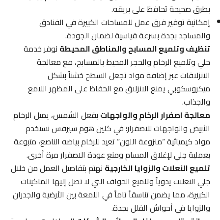
بطرق صحيحة تحافظ على بريقه.
إمكانية توفير فرق عمل للمساحات الكبيرة في الفنادق
والمساجد بجدة بسرعة قياسية لضمان الجودة.
تنظيف وتلميع المسابح والمناطق المحيطة
نوفر خدمة
جلي وتلميع الرخام والحجر المحيط بالمسابح، مع معالجة
الانزلاقات عبر إضافة مواد تجعل السطح خشناً بشكل
ميكروسكوبي يمنع الانزلاق مع الحفاظ على المظهر اللامع
والجذاب.
معالجة اصفرار الرخام والواجهات
بفعل الشمس، يميل الرخام
الأبيض والواجهات للاصفرار؛ في كلين هوم سيرفس نستخدم
مواد كيميائية “منزوعة اللون” تعيد للرخام بياضه الناصع، متبوعة
بعملية جلي لإغلاق المسام ومنع عودة الاصفرار مرة أخرى.
تلميع النعلات والزوايا الخارجية
نهتم بتفاصيل العمل من خلال
جلي النعلات يدوياً وتلميع الحواف التي لا تصل إليها الماكينات
الكبيرة، مما يضمن تناسقاً تاماً في اللمعة بين الأرضية والجدران
والزوايا في أحواش الفلل بجدة.