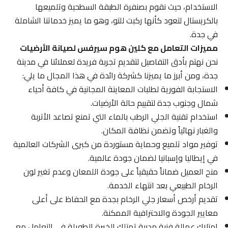
الاستخدام، حيث نقوم بصنفرة الطبقة السطحية وتلميعها
بالكريستال لتعود كأنها ركبت للتو، وهو ما يميز خدماتنا الشاملة
في جدة.
مميزات التعامل مع كلين هوم سيرفس لصيانة الأرضيات
نحن نهتم بأدق التفاصيل لتقديم تجربة فريدة لعملائنا في مدينة
جدة، ومن أبرز ما يميزنا كشركة رائدة في هذا المجال ما يلي:
الاستجابة الفورية لطلبات المعاينة المجانية في كافة أحياء
شمال وجنوب جدة لتقييم حالة الأرضيات.
استخدام تقنية الجلي الرطب بالماء التي تمنع تصاعد الأتربة
والغبار نهائياً وتضمن نظافة المكان.
توفير مواد تلميع وحماية مستوردة من كبرى الشركات العالمية
في إيطاليا وإسبانيا لضمان جودة عالمية.
منح العميل ضماناً حقيقياً على جودة اللمعان وعدم تغير لون
الرخام الطبيعي بعد انتهاء الخدمة.
تقديم أرخص أسعار جلي الرخام بجدة مع الحفاظ على أعلى
معايير الجودة والاحترافية الممكنة.
امتلاك عمالة فنية مدربة تمتلك الخبرة الطويلة في التعامل مع