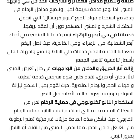
صيانة وتلميع مداخل العمائر والشركات
المداخل هي واجهة
المبنى، لذا نوفر خدمة سريعة لجلي وتلميع مداخل الرخام في
جدة، مع استخدام مواد تلميع “سوبر كريستال” التي تتحمل
الاحتكاك الشديد والمشي المستمر دون أن تفقد بريقها.
خدماتنا في حي أبحر والزهراء
نوفر خدماتنا المتميزة في أحياء
أبحر الشمالية، حي الزهراء، وحي الخالدية، حيث نصل إليكم
بمعداتنا الحديثة لتقديم خدمات جلي البلاط وتلميع واجهات الفلل
بأسعار تنافسية تناسب الجميع.
إزالة آثار الحريق والدخان من الواجهات
في حال تعرض المبنى
لآثار دخان أو حريق، تقدم كلين هوم سيرفس خدمة تنظيف
واجهات الحجر والرخام المتضررة، حيث نقوم بجلي السطح لإزالة
السواد وترميمه ليعود لحالته الأصلية قبل التضرر.
استخدام النانو تكنولوجي في حماية الرخام
نحن من
الشركات القليلة بجدة التي تستخدم تقنية النانو لحماية الرخام
الخارجي؛ حيث تشكل هذه المادة جزيئات غير مرئية تمنع الرطوبة
من التغلغل داخل الحجر، مما يحمي المبنى من التفتت أو التآكل
بمرور الزمن.