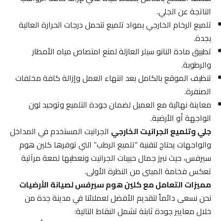
الناتجة عن الجلي.
تلميع الرخام الخارجي بمواد تلميع تتحمل درجات الحرارة العالية
بجدة.
تطبيق مادة النانو سيلر العازلة لمنع امتصاص مياه الأمطار
والرطوبة.
تنظيف الموقع بالكامل بعد انتهاء العمل وإزالة كافة مخلفات
الصنفرة.
معاينة نهائية مع العميل لضمان جودة التلميع وتوحيد لون
الواجهة أو الأرضية.
جلي وتلميع الجرانيت الخارجي
الجرانيت المستخدم في المداخل
والواجهات يحتاج لتقنية “تلميع الرطب” التي توفرها كلين هوم
سيرفس، حيث نبرز جمال حبيبات الجرانيت ونعطيها لمعة مرآتية
تعكس فخامة المبنى من النظرة الأولى.
مميزات التعامل مع كلين هوم سيرفس لصيانة الأرضيات
نحن نسعى دائماً لتقديم الأفضل لعملائنا في مدينة جدة من
خلال معايير جودة ثابتة تشمل النقاط التالية: