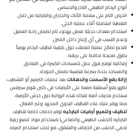
أنواع الرخام الطبيعي النادر والحساس.
الحرص التام على سلامة الأثاث والجدران والباركيه من خلال
التغطية الشاملة أثناء عملية الجلي.
استخدام معدات حديثة تعمل بهدوء تام لضمان راحة العميل
وعدم التسبب في أي إزعاج داخل المنزل.
تقديم نصائح عملية للعملاء حول كيفية تنظيف الرخام يومياً
بطرق صحيحة تحافظ على بريقه.
إمكانية توفير فرق عمل للمساحات الكبيرة في الفنادق
والمساجد بجدة بسرعة قياسية لضمان الجودة.
إزالة بقع الأسمنت والدهانات
بعد عمليات الترميم أو التشطيب،
تظهر بقع أسمنتية صعبة على الأرضيات؛ في كلين هوم سيرفس
نستخدم مذيبات آمنة تفكك هذه الروابط دون خدش الأرضية،
مما يوفر عليك عناء التنظيف اليدوي المجهد وغير الفعال.
تنظيف وتلميع أرضيات الباركيه
نوفر خدمات خاصة لتنظيف
الباركيه (الخشب الطبيعي والصناعي) باستخدام مواد تلميع زيتية
تحمي الخشب من الجفاف والتشقق، مع تجنب استخدام المياه