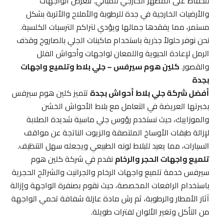
للحفاظ على المظهر الخارجي للمباني. تتعرض الواجهات
والأرضيات الخارجية في جدة للرطوبة والأملاح والأتربة بشكل
مستمر، مما يفقدها جمالها ويؤدي لتراكم الترسبات الكلسية.
نحن نوفر حلولاً جذرية باستخدام ماكينات الجلي بالصاروخ وقذف
الرمل لإعادة الحيوية واللمعان لواجهات وأحواش الفلل
والقصور.
كلين هوم سيرفس – جلي بلاط وتلميع واجهات
بجدة
أفضل شركة جلي بلاط أحواش بجدة
تتميز كلين هوم سيرفس
بخبرتها العريضة في التعامل مع بلاط الأحواش الخشن
والموزاييك، حيث نستخدم رؤوس جلي ماسية شديدة الصلابة
لإزالة طبقات الأوساخ الملتصقة والزيوت الناتجة عن مواقف
السيارات، مما يعيد للبلاط لونه الطبيعي ويجعله سهل التنظيف.
تلميع واجهات الحجر والرخام
نقدم في شركة كلين هوم
سيرفس خدمة تلميع واجهات الرخام والجرانيت والشرائح الحجرية
باستخدام الرافعات المخصصة، حيث نقوم بصنفرة الواجهة وإزالة
آثار الأمطار والرطوبة، ثم رش مادة عازلة شفافة تحمي الواجهة
من التأكل وتغير الألوان لفترات طويلة.