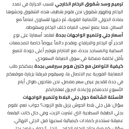
ترميم وسد شقوق الرخام الخارجي
تتسبب الحرارة في تمدد
الرخام وظهور شقوق؛ نحن نقوم بتنظيف هذه الشقوق وحشوها
بمادة الجولي الألمانية القوية، ثم جليها لتتساوى تماماً مع
السطح، مما يمنع تسرب المياه خلف الرخام وسقوطه.
أسعار جلي وتلميع الواجهات بجدة
تعتمد أسعارنا على نوع
الحجر أو الرخام والارتفاع، ونقدم دائماً عروضاً خاصة للمجمعات
السكنية والمساجد بجدة، مع الالتزام بتوفير أعلى جودة تلميع
بأقل تكلفة ممكنة في سوق الصيانة السعودي.
كيفية التواصل مع كلين هوم سيرفس بجدة
يمكنكم طلب
المعاينة الفورية عبر الاتصال بنا، وسيقوم فريقنا بزيارة موقعكم
في جدة لتقديم عرض سعر مفصل، نحن متاحون طوال أيام
الأسبوع لخدمتكم وإعادة البريق لعقاراتكم.
الأسئلة الشائعة حول جلي البلاط وتلميع الواجهات
سؤال: هل جلي بلاط الحوش يزيل بقع الزيوت؟ جواب: نعم، نقوم
بجلي الطبقة السطحية التي تشربت الزيت، وفي حال كانت البقعة
عميقة نستخدم كمادات كيميائية لسحبها قبل الجلي النهائي.
سؤال: كم مرة يحتاج الرخام الخارجي للجلي؟ جواب: ننصح بجلي