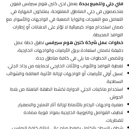
فني جلي وتلميع بجدة
يعمل لدى كلين هوم سيرفس فنيون
متخصصون في جلي المناطق المفتوحة، يمتلكون المهارة في
التعامل مع التعرجات والزوايا الصعبة في الواجهات والأسوار، مع
ضمان استخدام مواد كيميائية لا تؤثر على الدهانات أو إطارات
النوافذ المحيطة.
خطوات عمل شركة كلين هوم سيرفس
نطبق خطة عمل
دقيقة لضمان استعادة بريق الأرضيات والواجهات الخارجية،
وتتضمن الخطوات ما يلي في كافة مناطق جدة:
تغطية النوافذ والأبواب والأثاث الخارجي لحمايته من رذاذ الجلي.
غسيل أولي للأرضيات أو الواجهات لإزالة الأتربة العالقة والشوائب
السطحية.
استخدام ماكينات الجلي الدوارة لكشط الطبقة الباهتة من بلاط
الحوش.
صنفرة واجهات الرخام بالألماظ لإزالة آثار التمليح والاصفرار.
تنظيف الفواصل والترويبة الخارجية بمواد قوية مضادة
للفطريات.
شطف السطح بالكامل بضغط مياه عالي لإزالة كافة الرواسب