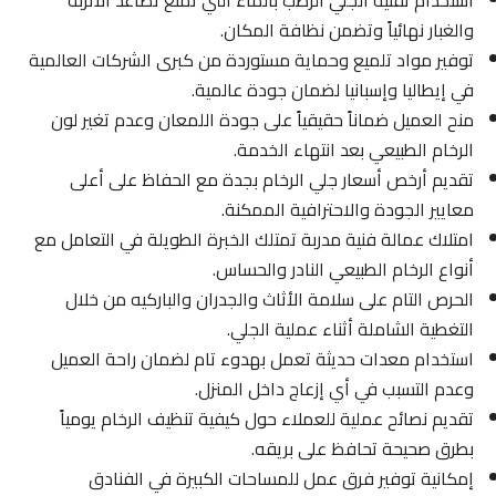
استخدام تقنية الجلي الرطب بالماء التي تمنع تصاعد الأتربة
والغبار نهائياً وتضمن نظافة المكان.
توفير مواد تلميع وحماية مستوردة من كبرى الشركات العالمية
في إيطاليا وإسبانيا لضمان جودة عالمية.
منح العميل ضماناً حقيقياً على جودة اللمعان وعدم تغير لون
الرخام الطبيعي بعد انتهاء الخدمة.
تقديم أرخص أسعار جلي الرخام بجدة مع الحفاظ على أعلى
معايير الجودة والاحترافية الممكنة.
امتلاك عمالة فنية مدربة تمتلك الخبرة الطويلة في التعامل مع
أنواع الرخام الطبيعي النادر والحساس.
الحرص التام على سلامة الأثاث والجدران والباركيه من خلال
التغطية الشاملة أثناء عملية الجلي.
استخدام معدات حديثة تعمل بهدوء تام لضمان راحة العميل
وعدم التسبب في أي إزعاج داخل المنزل.
تقديم نصائح عملية للعملاء حول كيفية تنظيف الرخام يومياً
بطرق صحيحة تحافظ على بريقه.
إمكانية توفير فرق عمل للمساحات الكبيرة في الفنادق