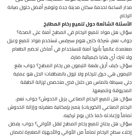
مدار الساعة لخدمة سكان مدينة جدة وتوفير أفضل حلول صيانة
الرخام.
الأسئلة الشائعة حول تلميع رخام المطابخ
سؤال: هل مواد تلميع الرخام في المطبخ آمنة على الصحة؟
جواب: نعم، شركة كلين هوم سيرفس تستخدم مواد تلميع وعزل
معتمدة عالمياً بأنها آمنة للاستخدام في أماكن تحضير الطعام
ولا تترك أي بقايا كيميائية ضارة.
سؤال: كيف أزيل بقعة الليمون من رخام المطبخ؟ جواب: بقع
الليمون هي حرق للرخام ولا تزول بالمنظفات؛ الحل هو عملية
جلي بسيطة بالماس من خلال فني متخصص لإزالة الطبقة
المحروقة وتلميعها.
سؤال: هل تلميع الرخام الصناعي يزيل الخدوش؟ جواب: نعم،
الرخام الصناعي (الكوريات) يتميز بإمكانية صنفرته وإزالة الخدوش
تماماً وإعادته كما كان يوم تركيبه.
سؤال: هل يحتاج تلميع رخام المطبخ لنقل الأواني؟ جواب: يفضل
إخلاء سطح الرخام تماماً من الأواني والأجهزة الصغيرة لضمان