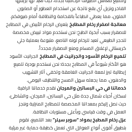
وتلميع مغاسل الضيوف الرخامية بجدة، حيث نعيد لها بريقها
الفاخر ونزيل أي بقع ناتجة عن استخدام العطور أو الصابون
الملون، مما يعطي انطباعاً بالفخامة والنظافة أمام ضيوفكم.
معالجة اصفرار رخام المطابخ
يتعرض الرخام الأبيض في المطابخ
للاصفرار بسبب أبخرة الطبخ؛ نحن نستخدم مواد تبييض مخصصة
للحجر الطبيعي تعيد للرخام لونه الناصع، متبوعة بعملية جلي
كريستالي لإغلاق المسام ومنع الاصفرار مجدداً.
تلميع الرخام الأسود والجرانيت في المطابخ
الجرانيت الأسود
هو الأكثر شيوعاً في المطابخ بجدة؛ نحن نستخدم بودرة تلميع
إيطالية تبرز لمعة الجرانيت الغامقة وتخفي آثار التشهيب
والدهون، مما يجعله سهل المسح والتنظيف اليومي.
خدماتنا في حي البساتين والمرجان
نقدم خدماتنا الراقية
لسكان أحياء شمال جدة مثل حي البساتين، المرجان، والشاطئ،
حيث نصل إليكم بمعداتنا المخصصة للمطابخ المنزلية وننجز
العمل في وقت قياسي وبأعلى مستويات النظافة.
عزل رخام المطبخ بمواد “سوبر سيلر”
بعد التلميع، نقوم
بتطبيق أقوى أنواع العوازل التي تعمل كطبقة حماية غير مرئية