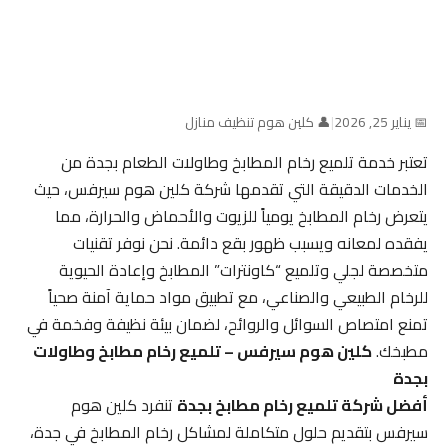
📅 يناير 25, 2026
|
👤 كلين هوم تنظيف منازل
تعتبر خدمة تلميع رخام المطابخ وطاولات الطعام بجدة من
الخدمات الدقيقة التي تقدمها شركة كلين هوم سيرفس، حيث
يتعرض رخام المطابخ يومياً للزيوت والأحماض والحرارة، مما
يفقده لمعانه ويسبب ظهور بقع دائمة. نحن نوفر تقنيات
متخصصة لجلي وتلميع “كاونترات” المطابخ وإعادة الحيوية
للرخام الطبيعي والصناعي، مع تطبيق مواد حماية آمنة صحياً
تمنع امتصاص السوائل والروائح، لضمان بيئة نظيفة وفخمة في
مطبخك.
كلين هوم سيرفس – تلميع رخام مطابخ وطاولات
بجدة
أفضل شركة تلميع رخام مطابخ بجدة
تنفرد كلين هوم
سيرفس بتقديم حلول متكاملة لمشاكل رخام المطابخ في جدة،