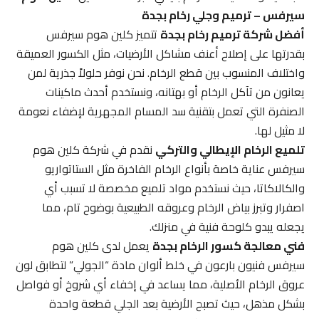
سيرفس – ترميم وجلي رخام بجدة
أفضل شركة ترميم رخام بجدة
تتميز كلين هوم سيرفس
بقدرتها على إصلاح أعنف مشاكل الأرضيات، مثل الكسور العميقة
واختلاف المنسوب بين قطع الرخام. نحن نوفر حلولاً جذرية لمن
يعانون من تآكل الرخام أو بهتانه، ونستخدم أحدث ماكينات
الصنفرة التي تعمل بتقنية سد المسام المجهرية لإضفاء نعومة
لا مثيل لها.
تلميع الرخام الإيطالي والتركي
نقدم في شركة كلين هوم
سيرفس عناية خاصة بأنواع الرخام الفاخرة مثل الستاتواريو
والكالاكاتا، حيث نستخدم مواد تلميع مخصصة لا تسبب أي
اصفرار وتبرز بياض الرخام وعروقه الطبيعية بوضوح تام، مما
يجعله يبدو كلوحة فنية في منزلك.
فني معالجة كسور الرخام بجدة
يعمل لدى كلين هوم
سيرفس فنيون بارعون في خلط ألوان مادة “الجولي” لتطابق لون
عروق الرخام الأصلية، مما يساعد في إخفاء أي شروخ أو فواصل
بشكل مذهل، حيث تصبح الأرضية بعد الجلي قطعة واحدة