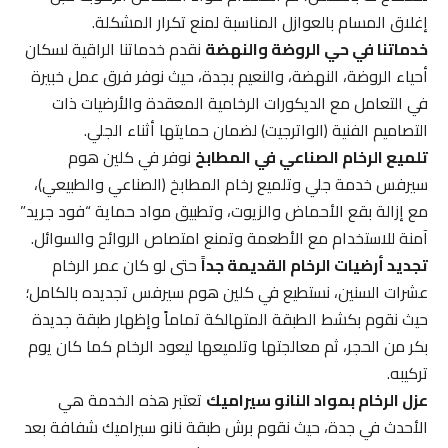
إغلاق المسام بالعوازل المناسبة لمنع تكرار المشكلة.
خدماتنا في حي الروضة والنهضة
نقدم خدماتنا الراقية لسكان
أحياء الروضة، النهضة، والنعيم بجدة، حيث نوفر فرق عمل خبيرة
في التعامل مع الديكورات الرخامية المعقدة والأرضيات ذات
التصاميم الفنية (الواترجيت) لضمان حمايتها أثناء الجلي.
تلميع الرخام الصناعي في المطابخ
نوفر في كلين هوم
سيرفس خدمة جلي وتلميع رخام المطابخ (الصناعي والطبيعي)،
مع إزالة بقع الأحماض والزيوت، وتطبيق مواد حماية “فود جريد”
آمنة للاستخدام مع الأطعمة وتمنع امتصاص الروائح والسوائل.
تجديد أرضيات الرخام القديمة جداً
حتى لو كان عمر الرخام
عشرات السنين، نستطيع في كلين هوم سيرفس تجديده بالكامل؛
حيث نقوم بكشط الطبقة المتهالكة تماماً وإظهار طبقة جديدة
بكر من الحجر، ثم معالجتها وتلميعها ليعود الرخام كما كان يوم
تركيبه.
عزل الرخام بمواد النانو سيراميك
تعتبر هذه الخدمة هي
الأحدث في جدة، حيث نقوم برش طبقة نانو سيراميك شفافة بعد