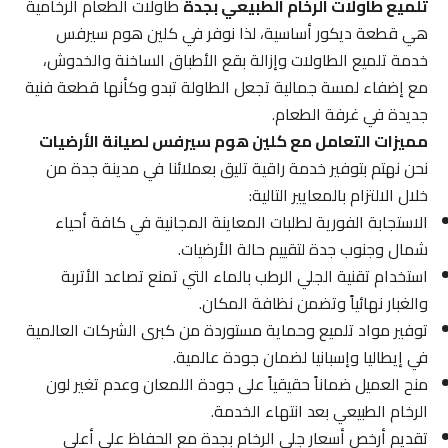
تلميع طاولات الرخام الطبيعي بجدة
طاولات الطعام الرخامية
هي قطعة ديكور أساسية، لذا نوفر في كلين هوم سيرفس
خدمة تلميع الطاولات وإزالة بقع الأطباق الساخنة والخدوش،
مع إضفاء لمسة جمالية تجعل الطاولة تبدو وكأنها قطعة فنية
جديدة في غرفة الطعام.
مميزات التعامل مع كلين هوم سيرفس لصيانة الأرضيات
نحن نهتم بتوفير خدمة راقية تليق بعملائنا في مدينة جدة من
خلال الالتزام بالمعايير التالية:
الاستجابة الفورية لطلبات المعاينة المجانية في كافة أحياء
شمال وجنوب جدة لتقييم حالة الأرضيات.
استخدام تقنية الجلي الرطب بالماء التي تمنع تصاعد الأتربة
والغبار نهائياً وتضمن نظافة المكان.
توفير مواد تلميع وحماية مستوردة من كبرى الشركات العالمية
في إيطاليا وإسبانيا لضمان جودة عالمية.
منح العميل ضماناً حقيقياً على جودة اللمعان وعدم تغير لون
الرخام الطبيعي بعد انتهاء الخدمة.
تقديم أرخص أسعار جلي الرخام بجدة مع الحفاظ على أعلى