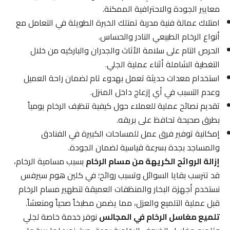
معايير الجودة والاحترافية الممكنة.
امتلاك عمالة فنية مدربة تمتلك الخبرة الطويلة في التعامل مع
أنواع الرخام الطبيعي النادر والحساس.
الحرص التام على سلامة الأثاث والجدران والباركيه من خلال
التغطية الشاملة أثناء عملية الجلي.
استخدام معدات حديثة تعمل بهدوء تام لضمان راحة العميل
وعدم التسبب في أي إزعاج داخل المنزل.
تقديم نصائح عملية للعملاء حول كيفية تنظيف الرخام يومياً
بطرق صحيحة تحافظ على بريقه.
إمكانية توفير فرق عمل للمساحات الكبيرة في الفنادق
والمساجد بجدة بسرعة قياسية لضمان الجودة.
إزالة الروائح الكريهة من مسام الرخام
بسبب مسامية الرخام،
قد تترسب بقايا السوائل وتسبب روائح؛ في كلين هوم سيرفس
نستخدم أجهزة البخار والمنظفات العميقة لتطهير مسام الرخام
قبل عملية التلميع والعزل، مما يضمن مطبخاً صحياً ومنعشاً.
تلميع مغاسل الرخام في المجالس
نوفر خدمة خاصة لجلي