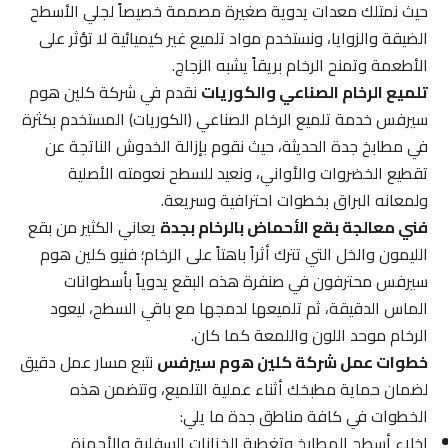
حيث نمتلك معدات يدوية صغيرة مصممة خصيصاً لجلي الأسطح
الضيقة والزوايا، ونستخدم مواد تلميع غير كيميائية لا تؤثر على
الأطعمة وتمنح الرخام بريقاً يشبه الزجاج.
تلميع الرخام الصناعي والكوريات
نقدم في شركة كلين هوم
سيرفس خدمة تلميع الرخام الصناعي (الكوريات) المستخدم بكثرة
في مطابخ جدة الحديثة، حيث نقوم بإزالة الخدوش الناتجة عن
تقطيع الخضروات والأواني، ونعيد للسطح نعومته الأصلية
ولمعانه البراق بخطوات احترافية وسريعة.
فني معالجة بقع الأحماض بالرخام بجدة
يعاني الكثير من بقع
الليمون والخل التي تترك أثراً باهتاً على الرخام؛ فنيو كلين هوم
سيرفس محترفون في صنفرة هذه البقع يدوياً بأسطوانات
الماس الدقيقة، ثم تلميعها لدمجها مع باقي السطح، ليعود
الرخام موحد اللون واللمعة كما كان.
خطوات عمل شركة كلين هوم سيرفس
نتبع مسار عمل دقيق
لضمان حماية مطبخك أثناء عملية التلميع، وتتضمن هذه
الخطوات في كافة مناطق جدة ما يلي:
إخلاء أسطح المطابخ وتغطية الخزانات السفلية والأجهزة