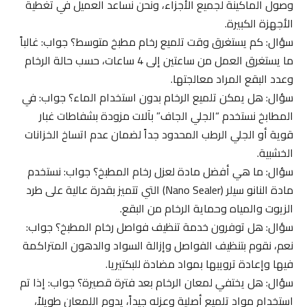
وصول الماكينة لجميع الأجزاء، ونحن نساعد العميل في تغطية
الأجهزة الكبيرة.
سؤال: كم يستغرق وقت تلميع رخام مطبخ متوسط؟ جواب: غالباً
ما يستغرق العمل من ساعتين إلى 4 ساعات، حسب حالة الرخام
وعدد البقع المراد معالجتها.
سؤال: هل يمكن تلميع الرخام بدون استخدام الماء؟ جواب: في
المطابخ نستخدم “الجلي الجاف” بآلات مزودة بشفاطات غبار
قوية أو الجلي الرطب المحدود جداً لضمان عدم اتساخ الخزانات
الخشبية.
سؤال: ما هي أفضل مادة لعزل رخام المطبخ؟ جواب: نستخدم
مادة النانو سيلر (Nano Sealer) التي تتميز بقدرة عالية على طرد
الزيوت والمياه وحماية الرخام من البقع.
سؤال: هل توفرون خدمة تنظيف فواصل رخام المطبخ؟ جواب:
نعم، نقوم بتنظيف الفواصل وإزالة السواد والدهون المتراكمة
فيها وإعادة ترويبها بمواد مضادة للبكتيريا.
سؤال: هل يختفي لمعان الرخام بعد فترة قصيرة؟ جواب: إذا تم
استخدام مواد تلميع أصلية وعزله جيداً، يدوم اللمعان طويلاً،