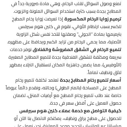
تمنع وصول السوائل لقلب الرخام، وهي مادة ضرورية جداً في
المطابخ بجدة بسبب كثرة استخدام السوائل الملونة والزيوت.
ترميم زوايا الرخام المكسورة
إذا تعرضت زوايا رخام المطبخ
للكسر بسبب ارتطام الأواني، نقوم في كلين هوم سيرفس
بترميمها بمادة “الجولي” وصقلها لتتخذ نفس شكل الزاوية
الأصلية، مما يحمي الرخام من تزايد الكسر ويحافظ على مظهره.
تلميع الرخام في الشقق المفروشة والفنادق
نوفر خدمات
سريعة ومكثفة للشقق الفندقية بجدة لتلميع المطابخ الصغيرة
(الأوفيس)، مما يضمن جاهزية المكان لاستقبال النزلاء بمظهر
لائق ونظيف تماماً.
أسعار تلميع رخام المطابخ بجدة
تعتمد تكلفة تلميع رخام
المطبخ على المساحة (بالمتر الطولي) وحالته، ونقدم دائماً عروضاً
خاصة عند طلب تلميع رخام المطبخ مع أرضيات المنزل، لضمان
حصول العميل على أفضل سعر في جدة.
كيفية التواصل مع خدمة عملاء كلين هوم سيرفس
للحصول على مطبخ براق ونظيف، يمكنكم الاتصال بنا الآن أو
مراسلتنا عبر الواتساب لتحديد موعد المعاينة، نحن نعمل على