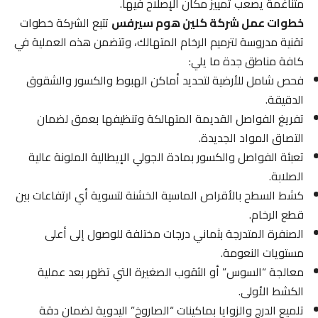
متناغمة يصعب تمييز مكان الإصلاح فيها.
خطوات عمل شركة كلين هوم سيرفس
تتبع الشركة خطوات
تقنية مدروسة لترميم الرخام المتهالك، وتتضمن هذه العملية في
كافة مناطق جدة ما يلي:
فحص شامل للأرضية لتحديد أماكن الهبوط والكسور والشقوق
الدقيقة.
تفريغ الفواصل القديمة المتهالكة وتنظيفها بعمق لضمان
التصاق المواد الجديدة.
تعبئة الفواصل والكسور بمادة الجولي الإيطالية الملونة عالية
الصلابة.
كشط السطح بالأقراص الماسية الخشنة لتسوية أي ارتفاعات بين
قطع الرخام.
الصنفرة المتدرجة بثماني درجات مختلفة للوصول إلى أعلى
مستويات النعومة.
معالجة “السوس” أو الثقوب الصغيرة التي تظهر بعد عملية
الكشط الأولى.
تلميع الدرج والزوايا بماكينات “الصاروخ” اليدوية لضمان دقة