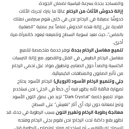
والمساجد بجدة بسرعة قياسية لضمان الجودة.
إزالة خدوش الأثاث من الرخام
غالبًا ما يترك تحريك الأثاث
خدوشًا عميقة في الرخام؛ نحن في كلين هوم سيرفس نمتلك
القدرة على إزالة هذه الخدوش تماماً عبر عملية “الصنفرة
بالماس”، حيث نعيد تسوية السطح وتلميعه ليعود كالمرآة مرة
أخرى.
تلميع مغاسل الرخام بجدة
نوفر خدمة متخصصة لتلميع
مغاسل الرخام الطبيعي في الفلل والقصور، مع إزالة الترسبات
الكلسية والصدأ حول الصنابير، وتطبيق مواد عزل تحمي الرخام
من تأثير الصابون والمنظفات الكيميائية.
جلي وتلميع الرخام الأسود (الرويال)
الرخام الأسود يحتاج
لمهارة فائقة لأنه يظهر فيه أي خطأ في الجلي؛ نحن نستخدم
مواد تلميع خاصة “Dark Crystal” تزيد من عمق اللون الأسود
وتبرز لمعانه دون ترك أي أثار “تغبيش” على السطح.
معالجة رطوبة الرخام وتغيير اللون
بسبب الرطوبة في جدة، قد
تظهر بقع داكنة تحت الرخام؛ نحن نقوم بجلي الرخام وفتحه
للسماح له بالتنفس، ثم استخدام مواد امتصاص الرطوبة قبل