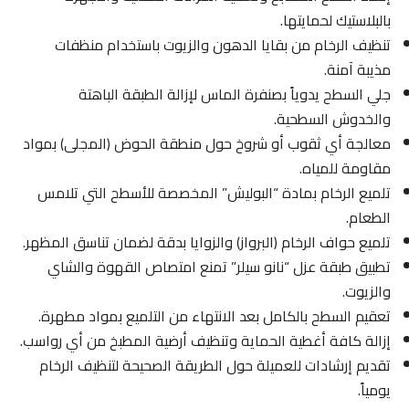
بالبلاستيك لحمايتها.
تنظيف الرخام من بقايا الدهون والزيوت باستخدام منظفات
مذيبة آمنة.
جلي السطح يدوياً بصنفرة الماس لإزالة الطبقة الباهتة
والخدوش السطحية.
معالجة أي ثقوب أو شروخ حول منطقة الحوض (المجلى) بمواد
مقاومة للمياه.
تلميع الرخام بمادة “البوليش” المخصصة للأسطح التي تلامس
الطعام.
تلميع حواف الرخام (البرواز) والزوايا بدقة لضمان تناسق المظهر.
تطبيق طبقة عزل “نانو سيلر” تمنع امتصاص القهوة والشاي
والزيوت.
تعقيم السطح بالكامل بعد الانتهاء من التلميع بمواد مطهرة.
إزالة كافة أغطية الحماية وتنظيف أرضية المطبخ من أي رواسب.
تقديم إرشادات للعميلة حول الطريقة الصحيحة لتنظيف الرخام
يومياً.