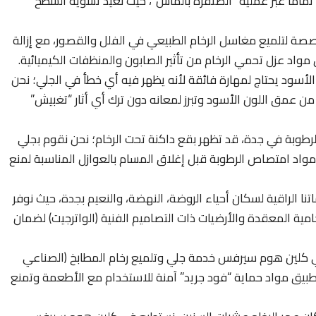
اماً عبر عملية “الصنفرة بالماس”، حيث نعيد تسوية السطح
ة لتلميع مغاسل الرخام الطبيعي في الفلل والقصور، مع إزالة
 مواد عزل تحمي الرخام من تأثير الصابون والمنظفات الكيميائية.
الأسود يحتاج لمهارة فائقة لأنه يظهر فيه أي خطأ في الجلي؛ نحن
اد تلميع خاصة “Dark Crystal” تزيد من عمق اللون الأسود وتبرز لمعانه دون ترك أي أثار “تغبيش”
رطوبة في جدة، قد تظهر بقع داكنة تحت الرخام؛ نحن نقوم بجلي
مواد امتصاص الرطوبة قبل إغلاق المسام بالعوازل المناسبة لمنع
نا الراقية لسكان أحياء الروضة، النهضة، والنعيم بجدة، حيث نوفر
مية المعقدة والأرضيات ذات التصاميم الفنية (الواترجيت) لضمان
 كلين هوم سيرفس خدمة جلي وتلميع رخام المطابخ (الصناعي
تطبيق مواد حماية “فود جريد” آمنة للاستخدام مع الأطعمة وتمنع