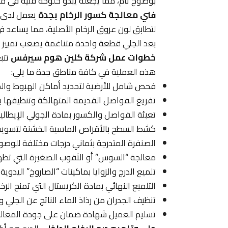
بوضوح تام، مما يجعله يبدو كلوحة فنية في من
فني معالجة كسور الرخام بجدة
يعمل لدى ك
لتطابق لون عروق الرخام الأصلية، مما يساعد
بعد الجلي قطعة واحدة متناغمة يصعب تمييز م
خطوات عمل شركة كلين هوم سيرفس
تتب
هذه العملية في كافة مناطق جدة ما يلي:
فحص شامل للأرضية لتحديد أماكن الهبوط وال
تفريغ الفواصل القديمة المتهالكة وتنظيفها ب
تعبئة الفواصل والكسور بمادة الجولي الإيطالية 
كشط السطح بالأقراص الماسية الخشنة لتسوية أ
الصنفرة المتدرجة بثماني درجات مختلفة للوصو
معالجة “السوس” أو الثقوب الصغيرة التي تظهر
تلميع الدرج والزوايا بماكينات “الصاروخ” اليدوية
التلميع النهائي بمادة الكريستال التي تمنح الرخا
تنظيف الجدران من رذاذ الماء الناتج عن الجلي و
تسليم العميل شهادة ضمان على جودة المعالجة