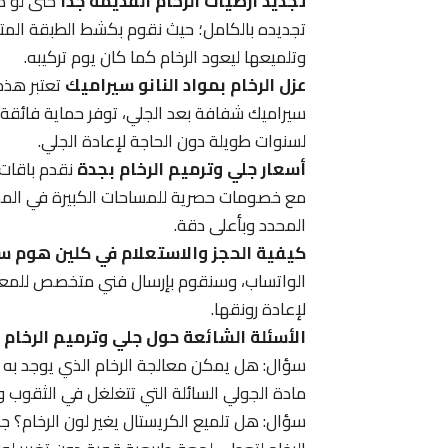
تجديد أرضيات الرخام القديمة جداً
حتى لو ك
تجديده بالكامل؛ حيث نقوم بكشط الطبقة المتها
وتلميعها ليعود الرخام كما كان يوم تركيبه.
عزل الرخام بمواد النانو سيراميك
تعتبر هذه
سيراميك شفافة بعد الجلي، توفر حماية فائقة 
لسنوات طويلة دون الحاجة لإعادة الجلي.
أسعار جلي وترميم الرخام بجدة
نقدم باقات 
مع خصومات حصرية للمساحات الكبيرة في المسا
المحدد وبأعلى دقة.
كيفية الحجز والاستعلام في كلين هوم 
الواتساب، وسنقوم بإرسال فني متخصص للمعاينة
لإعادة رونقها.
الأسئلة الشائعة حول جلي وترميم الرخام
سؤال: هل يمكن معالجة الرخام الذي يوجد به 
مادة الجولي السائلة التي تتغلغل في الثقوب وت
سؤال: هل تلميع الكريستال يغير لون الرخام؟ 