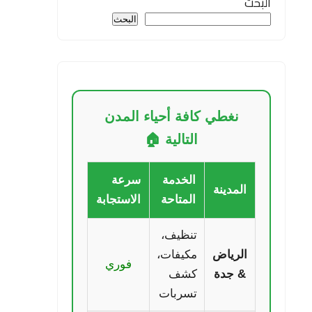
البحث
البحث
نغطي كافة أحياء المدن
التالية 🏠
الخدمة
سرعة
المدينة
المتاحة
الاستجابة
تنظيف،
الرياض
مكيفات،
فوري
& جدة
كشف
تسربات