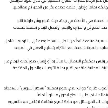
ان عمر الرخام عشرات السنين، نستطيع في كلين هوم سيرفس
لكة تماماً وإظهار طبقة جديدة بكر من الحجر، ثم معالجتها
 الخدمة هي الأحدث في جدة، حيث نقوم برش طبقة نانو
ضد الخدوش والحرارة والبقع، وتجعل الرخام يحتفظ بلمعانه
سعرية متنوعة تبدأ من الجلي البسيط وصولاً إلى الترميم الشامل،
جد والمولات بجدة، مع الالتزام بتسليم العمل في الموعد
سيرفس
يمكنكم الاتصال بنا مباشرة أو إرسال صور لحالة الرخام عبر
 المجانية وتقديم تقرير بحالة الأرضيات والحلول المقترحة
ثقوب كثيرة؟ جواب: نعم، نقوم بعملية “تسكير السوس” باستخدام
ملأها، ثم نجلي السطح ليكون مستوياً تماماً.
جواب: لا، الكريستال هو مادة تلميع شفافة تتفاعل مع كالسيوم