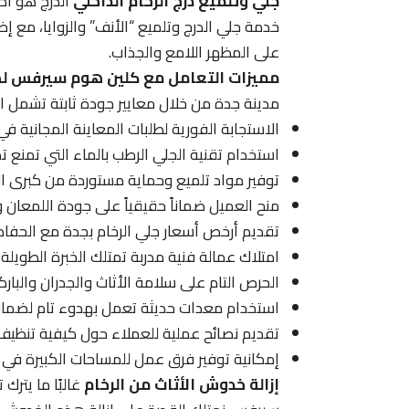
جلي وتلميع درج الرخام الداخلي
الدرج هو أك
خدمة جلي الدرج وتلميع “الأنف” والزوايا، مع 
على المظهر اللامع والجذاب.
مميزات التعامل مع كلين هوم سيرفس لص
مدينة جدة من خلال معايير جودة ثابتة تشمل النق
الاستجابة الفورية لطلبات المعاينة المجانية ف
استخدام تقنية الجلي الرطب بالماء التي تمنع تص
توفير مواد تلميع وحماية مستوردة من كبرى الش
منح العميل ضماناً حقيقياً على جودة اللمعان و
تقديم أرخص أسعار جلي الرخام بجدة مع الحفاظ 
امتلاك عمالة فنية مدربة تمتلك الخبرة الطويلة
الحرص التام على سلامة الأثاث والجدران والبارك
استخدام معدات حديثة تعمل بهدوء تام لضمان 
تقديم نصائح عملية للعملاء حول كيفية تنظيف 
إمكانية توفير فرق عمل للمساحات الكبيرة في 
إزالة خدوش الأثاث من الرخام
غالبًا ما يترك