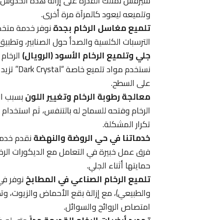
سيرفس نمتلك القدرة على إزالة هذه الخدوش تم
وتلميعه ليعود كالمرآة مرة أخرى.
تلميع مغاسل الرخام بجدة
نوفر خدمة متخصص
الترسبات الكلسية والصدأ حول الصنابير، وتطبيق
جلي وتلميع الرخام الأسود (الرويال)
الرخام 
نستخدم مو
على السطح.
معالجة رطوبة الرخام وتغيير اللون
بسبب ال
الرخام وفتحه للسماح له بالتنفس، ثم استخدام 
تكرار المشكلة.
خدماتنا في حي الروضة والنهضة
نقدم خدمات
فرق عمل خبيرة في التعامل مع الديكورات الرخا
حمايتها أثناء الجلي.
تلميع الرخام الصناعي في المطابخ
نوفر في
والطبيعي)، مع إزالة بقع الأحماض والزيوت، و
امتصاص الروائح والسوائل.