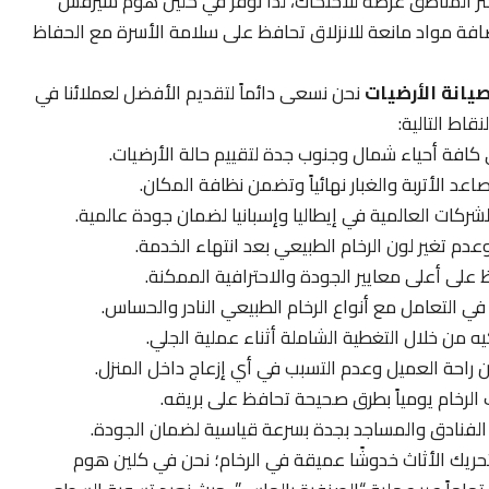
ثر المناطق عرضة للاحتكاك، لذا نوفر في كلين هوم سيرفس
إضافة مواد مانعة للانزلاق تحافظ على سلامة الأسرة مع الحفاظ
يانة الأرضيات
نحن نسعى دائماً لتقديم الأفضل لعملائنا في
اط التالية:
ي كافة أحياء شمال وجنوب جدة لتقييم حالة الأرضيات.
اعد الأتربة والغبار نهائياً وتضمن نظافة المكان.
ركات العالمية في إيطاليا وإسبانيا لضمان جودة عالمية.
عدم تغير لون الرخام الطبيعي بعد انتهاء الخدمة.
على أعلى معايير الجودة والاحترافية الممكنة.
 في التعامل مع أنواع الرخام الطبيعي النادر والحساس.
يه من خلال التغطية الشاملة أثناء عملية الجلي.
راحة العميل وعدم التسبب في أي إزعاج داخل المنزل.
الرخام يومياً بطرق صحيحة تحافظ على بريقه.
الفنادق والمساجد بجدة بسرعة قياسية لضمان الجودة.
 تحريك الأثاث خدوشًا عميقة في الرخام؛ نحن في كلين هوم