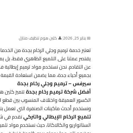
📅 يناير 25, 2026
|
👤 كلين هوم تنظيف منازل
تعتبر خدمة ترميم وجلي الرخام بجدة من الخدم
يقتصر عملنا على التلميع الظاهري فقط، بل يم
عن التقادم. نحن نستخدم مواد ترميم إيطالية فا
بجميع أحياء جدة، مما يضمن استعادة القيمة ا
سيرفس – ترميم وجلي رخام بجدة
أفضل شركة ترميم رخام بجدة
تتميز كلين ه
الكسور العميقة واختلاف المنسوب بين قطع الرخا
ونستخدم أحدث ماكينات الصنفرة التي تعمل بتق
تلميع الرخام الإيطالي والتركي
نقدم في شرك
الستاتواريو والكالاكاتا، حيث نستخدم مواد تلم