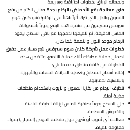
ولمعانه البراق بخطوات احترافية وسريعة.
فني معالجة بقع الأحماض بالرخام بجدة
يعاني الكثير من بقع
الليمون والخل التي تترك أثراً باهتاً على الرخام؛ فنيو كلين هوم
سيرفس محترفون في صنفرة هذه البقع يدوياً بأسطوانات
الماس الدقيقة، ثم تلميعها لدمجها مع باقي السطح، ليعود
الرخام موحد اللون واللمعة كما كان.
خطوات عمل شركة كلين هوم سيرفس
نتبع مسار عمل دقيق
لضمان حماية مطبخك أثناء عملية التلميع، وتتضمن هذه
الخطوات في كافة مناطق جدة ما يلي:
إخلاء أسطح المطابخ وتغطية الخزانات السفلية والأجهزة
بالبلاستيك لحمايتها.
تنظيف الرخام من بقايا الدهون والزيوت باستخدام منظفات
مذيبة آمنة.
جلي السطح يدوياً بصنفرة الماس لإزالة الطبقة الباهتة
والخدوش السطحية.
معالجة أي ثقوب أو شروخ حول منطقة الحوض (المجلى) بمواد
مقاومة للمياه.