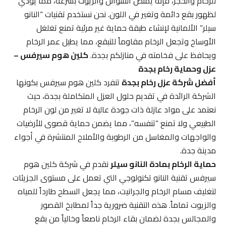
للرخام والحجر، فإنه يمتص السوائل والزيوت بسرعة، مما يؤدي
لظهور بقع دائمة وتغير في اللون. نحن نستخدم تقنيات “النانو
سيلر” الألمانية لإنشاء طبقة حماية غير مرئية تمنع تغلغل
الأوساخ وتجعل الرخام مقاوماً للتبقع، مما يطيل عمر الرخام
ويحافظ على فخامته في منازلكم بجدة.
كلين هوم سيرفس –
عزل وحماية رخام بجدة
أفضل شركة عزل رخام بجدة
تنفرد كلين هوم سيرفس بكونها
الشركة الرائدة في تقديم حلول العزل المتكاملة بجدة، حيث
نعتمد على مواد عازلة ذات جودة عالية لا تغير من لون الرخام
الطبيعي ولا تمنع “تنفسه”، مما يضمن حماية قصوى للأرضيات
والواجهات والمغاسل من الرطوبة والأملاح المنتشرة في أجواء
مدينة جدة.
حماية الرخام بمادة النانو سيلر
نقدم في شركة كلين هوم
سيرفس تقنية النانو تكنولوجي التي تعمل على مستوى الجزيئات
لتغليف مسام الرخام والجرانيت، مما يجعل السطح طارداً للمياه
والزيوت تماماً. هذه التقنية ضرورية جداً لمطابخ القصور
والمجالس بجدة لضمان بقاء الرخام ناصعاً وخالياً من بقع