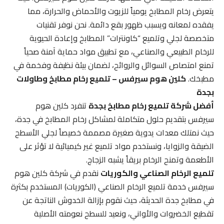
يتعرض رخام المطابخ يومياً للزيوت والأحماض والحرارة، مما
يفقده لمعانه ويسبب ظهور بقع دائمة. نحن نوفر تقنيات
متخصصة لجلي وتلميع “كاونترات” المطابخ وإعادة الحيوية
للرخام الطبيعي والصناعي، مع تطبيق مواد حماية آمنة صحياً
تمنع امتصاص السوائل والروائح، لضمان بيئة نظيفة وفخمة في
مطبخك.
كلين هوم سيرفس – تلميع رخام مطابخ وطاولات
بجدة
أفضل شركة تلميع رخام مطابخ بجدة
تنفرد كلين هوم
سيرفس بتقديم حلول متكاملة لمشاكل رخام المطابخ في جدة،
حيث نمتلك معدات يدوية صغيرة مصممة خصيصاً لجلي الأسطح
الضيقة والزوايا، ونستخدم مواد تلميع غير كيميائية لا تؤثر على
الأطعمة وتمنح الرخام بريقاً يشبه الزجاج.
تلميع الرخام الصناعي والكوريات
نقدم في شركة كلين هوم
سيرفس خدمة تلميع الرخام الصناعي (الكوريات) المستخدم بكثرة
في مطابخ جدة الحديثة، حيث نقوم بإزالة الخدوش الناتجة عن
تقطيع الخضروات والأواني، ونعيد للسطح نعومته الأصلية