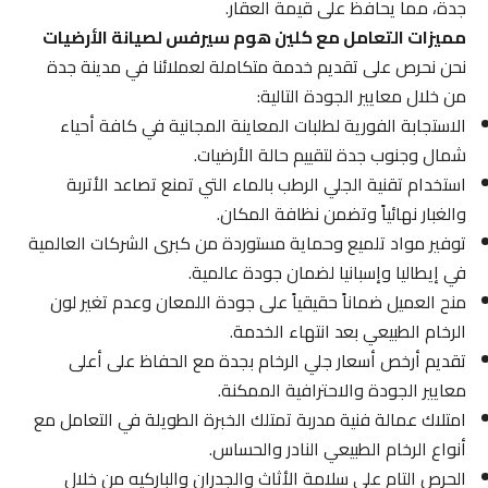
جدة، مما يحافظ على قيمة العقار.
مميزات التعامل مع كلين هوم سيرفس لصيانة الأرضيات
نحن نحرص على تقديم خدمة متكاملة لعملائنا في مدينة جدة
من خلال معايير الجودة التالية:
الاستجابة الفورية لطلبات المعاينة المجانية في كافة أحياء
شمال وجنوب جدة لتقييم حالة الأرضيات.
استخدام تقنية الجلي الرطب بالماء التي تمنع تصاعد الأتربة
والغبار نهائياً وتضمن نظافة المكان.
توفير مواد تلميع وحماية مستوردة من كبرى الشركات العالمية
في إيطاليا وإسبانيا لضمان جودة عالمية.
منح العميل ضماناً حقيقياً على جودة اللمعان وعدم تغير لون
الرخام الطبيعي بعد انتهاء الخدمة.
تقديم أرخص أسعار جلي الرخام بجدة مع الحفاظ على أعلى
معايير الجودة والاحترافية الممكنة.
امتلاك عمالة فنية مدربة تمتلك الخبرة الطويلة في التعامل مع
أنواع الرخام الطبيعي النادر والحساس.
الحرص التام على سلامة الأثاث والجدران والباركيه من خلال