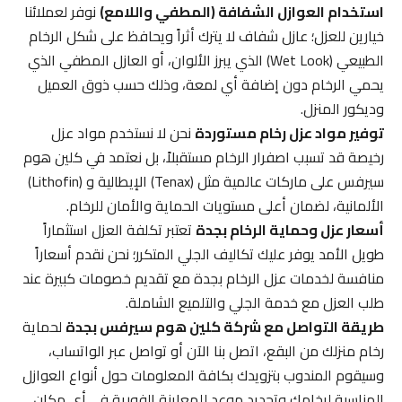
استخدام العوازل الشفافة (المطفي واللامع)
نوفر لعملائنا
خيارين للعزل؛ عازل شفاف لا يترك أثراً ويحافظ على شكل الرخام
الطبيعي (Wet Look) الذي يبرز الألوان، أو العازل المطفي الذي
يحمي الرخام دون إضافة أي لمعة، وذلك حسب ذوق العميل
وديكور المنزل.
توفير مواد عزل رخام مستوردة
نحن لا نستخدم مواد عزل
رخيصة قد تسبب اصفرار الرخام مستقبلاً، بل نعتمد في كلين هوم
سيرفس على ماركات عالمية مثل (Tenax) الإيطالية و (Lithofin)
الألمانية، لضمان أعلى مستويات الحماية والأمان للرخام.
أسعار عزل وحماية الرخام بجدة
تعتبر تكلفة العزل استثماراً
طويل الأمد يوفر عليك تكاليف الجلي المتكرر؛ نحن نقدم أسعاراً
منافسة لخدمات عزل الرخام بجدة مع تقديم خصومات كبيرة عند
طلب العزل مع خدمة الجلي والتلميع الشاملة.
طريقة التواصل مع شركة كلين هوم سيرفس بجدة
لحماية
رخام منزلك من البقع، اتصل بنا الآن أو تواصل عبر الواتساب،
وسيقوم المندوب بتزويدك بكافة المعلومات حول أنواع العوازل
المناسبة لرخامك وتحديد موعد للمعاينة الفورية في أي مكان