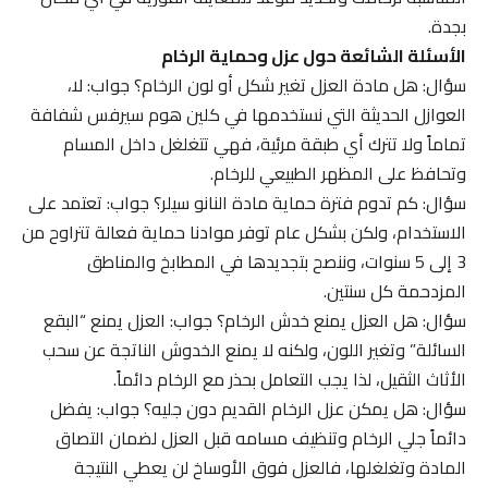
بجدة.
الأسئلة الشائعة حول عزل وحماية الرخام
سؤال: هل مادة العزل تغير شكل أو لون الرخام؟ جواب: لا،
العوازل الحديثة التي نستخدمها في كلين هوم سيرفس شفافة
تماماً ولا تترك أي طبقة مرئية، فهي تتغلغل داخل المسام
وتحافظ على المظهر الطبيعي للرخام.
سؤال: كم تدوم فترة حماية مادة النانو سيلر؟ جواب: تعتمد على
الاستخدام، ولكن بشكل عام توفر موادنا حماية فعالة تتراوح من
3 إلى 5 سنوات، وننصح بتجديدها في المطابخ والمناطق
المزدحمة كل سنتين.
سؤال: هل العزل يمنع خدش الرخام؟ جواب: العزل يمنع “البقع
السائلة” وتغير اللون، ولكنه لا يمنع الخدوش الناتجة عن سحب
الأثاث الثقيل، لذا يجب التعامل بحذر مع الرخام دائماً.
سؤال: هل يمكن عزل الرخام القديم دون جليه؟ جواب: يفضل
دائماً جلي الرخام وتنظيف مسامه قبل العزل لضمان التصاق
المادة وتغلغلها، فالعزل فوق الأوساخ لن يعطي النتيجة