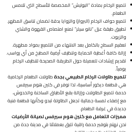
تلميع الرخام بمادة “البوليش” المخصصة للأسطح التي تلامس
الطعام.
تلميع حواف الرخام (البرواز) والزوايا بدقة لضمان تناسق المظهر.
تطبيق طبقة عزل “نانو سيلر” تمنع امتصاص القهوة والشاي
والزيوت.
تعقيم السطح بالكامل بعد الانتهاء من التلميع بمواد مطهرة.
إزالة كافة أغطية الحماية وتنظيف أرضية المطبخ من أي رواسب.
تقديم إرشادات للعميلة حول الطريقة الصحيحة لتنظيف الرخام
يومياً.
تلميع طاولات الرخام الطبيعي بجدة
طاولات الطعام الرخامية
هي قطعة ديكور أساسية، لذا نوفر في كلين هوم سيرفس
خدمة تلميع الطاولات وإزالة بقع الأطباق الساخنة والخدوش،
مع إضفاء لمسة جمالية تجعل الطاولة تبدو وكأنها قطعة فنية
جديدة في غرفة الطعام.
مميزات التعامل مع كلين هوم سيرفس لصيانة الأرضيات
نحن نهتم بتوفير خدمة راقية تليق بعملائنا في مدينة جدة من