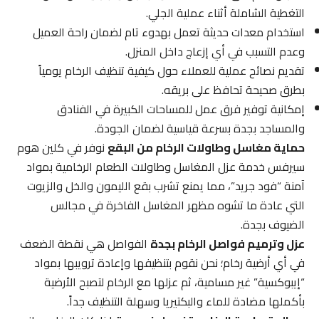
التغطية الشاملة أثناء عملية الجلي.
استخدام معدات حديثة تعمل بهدوء تام لضمان راحة العميل
وعدم التسبب في أي إزعاج داخل المنزل.
تقديم نصائح عملية للعملاء حول كيفية تنظيف الرخام يومياً
بطرق صحيحة تحافظ على بريقه.
إمكانية توفير فرق عمل للمساحات الكبيرة في الفنادق
والمساجد بجدة بسرعة قياسية لضمان الجودة.
حماية مغاسل وطاولات الرخام من البقع
نوفر في كلين هوم
سيرفس خدمة عزل المغاسل وطاولات الطعام الرخامية بمواد
آمنة “فود جريد”، مما يمنع تشرب بقع الليمون والخل والزيوت
التي عادة ما تشوه مظهر المغاسل الفاخرة في مجالس
الضيوف بجدة.
عزل وترميم فواصل الرخام بجدة
الفواصل هي نقطة الضعف
في أي أرضية رخام؛ نحن نقوم بتنظيفها وإعادة ترويبها بمواد
“إيبوكسية” غير مسامية، ثم عزلها مع الرخام لتصبح الأرضية
بأكملها مضادة للماء والبكتيريا وسهلة التنظيف جداً.