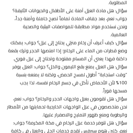
المطلوبة.
سؤال: هل مادة العزل آمنة على الأطفال والحيوانات الأليفة؟
جواب: نعم، بعد جفاف المادة تماماً تصبح خاملة وآمنة جداً،
ونحن نستخدم مواد مطابقة للمواصفات البيئية والصحية
العالمية.
سؤال: كيف أعرف أن رخام منزلي يحتاج إلى عزل؟ جواب: يمكنك
وضع قطرات من الماء على الرخام؛ إذا امتصها الحجر وترك بقعة
داكنة فهذا يعني أن المسام مفتوحة وتحتاج إلى عزل فوري.
سؤال: هل العزل يمنع بقع الليمون والخل؟ جواب: العزل يوفر
“وقت استجابة” أطول لمسح الحمض، ولكنه لا يمنعه بنسبة
100% لأن الأحماض تأكل في جسم الرخام نفسه، لذا يجب
مسحها فوراً.
سؤال: هل تقومون بعزل واجهات الحجر والرخام؟ جواب: نعم،
نحن متخصصون في عزل الواجهات الخارجية لحمايتها من الأمطار
والرطوبة ومنع ظهور التمليح والاصفرار عليها.
سؤال: هل تتوفر خدمة عزل الرخام في مكة المكرمة؟ جواب:
نعم، كلين هوم سيرفس تقدم خدمات الجلي والعزل في كافة