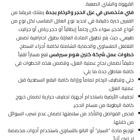
القهوة والشاي الصعبة.
فني متخصص في عزل الحجر والرخام بجدة
يمتلك فريقنا من
الفنيين خبرة دقيقة في تحديد نوع العازل المناسب لكل نوع من
أنواع الحجر، سواء كان رخاماً إيطالياً أو حجر رياض أو جرانيت
طبيعي، حيث يتم تطبيق المادة العازلة بطرق احترافية تضمن
التغلغل المتساوي والحماية الشاملة لكافة أجزاء السطح.
خطوات عمل شركة كلين هوم سيرفس
نتبع مساراً تقنياً
دقيقاً لضمان نجاح عملية العزل، وتتضمن هذه الخطوات في
كافة مناطق جدة ما يلي:
جلي وتنظيف الرخام تماماً وإزالة كافة البقع السطحية قبل
عملية العزل.
تجفيف الأرضية باستخدام أجهزة تجفيف حرارية لضمان خروج
كافة الرطوبة من مسام الحجر.
فحص الفواصل والتأكد من سلامتها لضمان عدم تسرب السوائل
من خلالها.
توزيع مادة “السيلر” أو النانو بالتساوي باستخدام أدوات مخصصة
لا تترك أثراً.