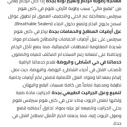
معالجة رطوبة الرخام وتغيير لونه بجدة
إذا كان الرخام يعاني
من “تبقيع مائي” بسبب رطوبة الأرض، نقوم في كلين هوم
سيرفس بمعالجته عبر الجلي والتجفيف العميق ثم تطبيق عوازل
تسمح بخروج البخار وتمنع دخول الماء (Breathable Sealers).
عزل أرضيات المطابخ والحمامات بجدة
نركز في كلين هوم
سيرفس على عزل أرضيات الحمامات والمطابخ باستخدام مواد
شديدة المقاومة للمنظفات الكيميائية، مما يمنع تآكل الرخام
ويحافظ على لمعانه رغم الاستخدام المكثف للمياه والصابون.
خدماتنا في حي الشاطئ والروضة
نقدم خدماتنا الراقية
لأصحاب الفلل في أحياء الشاطئ، الروضة، والنهضة، حيث نصل
إليكم بمعداتنا ومواد العزل الألمانية لنضمن لكم أرضيات رخامية
نظيفة ومحمية تماماً من كافة مسببات البقع والبهتان.
تلميع وعزل الجرانيت الطبيعي بجدة
الجرانيت مادة صلبة
ولكنها تمتص الزيوت ببطء؛ نحن في كلين هوم سيرفس نقوم
بجلي الجرانيت وتلميعه ثم عزله بمواد تخترق أعماقه لتمنع
وصول الزيوت إليه، مما يجعله الخيار الأمثل لمطابخ الفلل في
جدة.