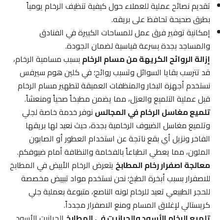
تقديم نصائح عملية للعملاء حول كيفية تنظيف الرخام يومياً
بطرق صحيحة تحافظ على بريقه.
إمكانية توفير فرق عمل للمساحات الكبيرة في الفنادق
والمساجد بجدة بسرعة قياسية لضمان الجودة.
إزالة الروائح الكريهة من مسام الرخام
بسبب مسامية الرخام،
قد تترسب بقايا السوائل وتسبب روائح؛ في كلين هوم سيرفس
نستخدم أجهزة البخار والمنظفات العميقة لتطهير مسام الرخام
قبل عملية التلميع والعزل، مما يضمن مطبخاً صحياً ومنعشاً.
تلميع مغاسل الرخام في المجالس
نوفر خدمة خاصة لجلي
وتلميع مغاسل الضيوف الرخامية بجدة، حيث نعيد لها بريقها
الفاخر ونزيل أي بقع ناتجة عن استخدام العطور أو الصابون
الملون، مما يعطي انطباعاً بالفخامة والنظافة أمام ضيوفكم.
معالجة اصفرار رخام المطابخ
يتعرض الرخام الأبيض في المطابخ
للاصفرار بسبب أبخرة الطبخ؛ نحن نستخدم مواد تبييض مخصصة
للحجر الطبيعي تعيد للرخام لونه الناصع، متبوعة بعملية جلي
كريستالي لإغلاق المسام ومنع الاصفرار مجدداً.
تلميع الرخام الأسود والجرانيت في المطابخ
الجرانيت الأسود