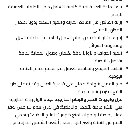
ترك المادة العازلة لفترة كافية للتغلغل داخل الطبقات العميقة
للرخام.
إزالة الفائض من المادة العازلة وتلميع السطح يدوياً لضمان
المظهر الجمالي.
إجراء اختبار الامتصاص أمام العميل للتأكد من فاعلية العزل
ومقاومة السوائل.
تلميع الحواف والزوايا بدقة لضمان وصول الحماية لكافة
تفاصيل الأرضية.
تنظيف الموقع وتسليمه للعميل مع تقديم نصائح للعناية
اليومية.
منح العميل شهادة ضمان على فاعلية العازل وقدرته على طرد
البقع لفترة زمنية محددة.
عزل واجهات الحجر والرخام الخارجية بجدة
الواجهات الخارجية
هي الأكثر عرضة للأمطار والرطوبة؛ في كلين هوم سيرفس نوفر
عوازل خاصة للواجهات تمنع ظهور “الأملاح البيضاء” وتحمي
الحجر من التفتت وتغير اللون بفعل أشعة الشمس الحارقة في