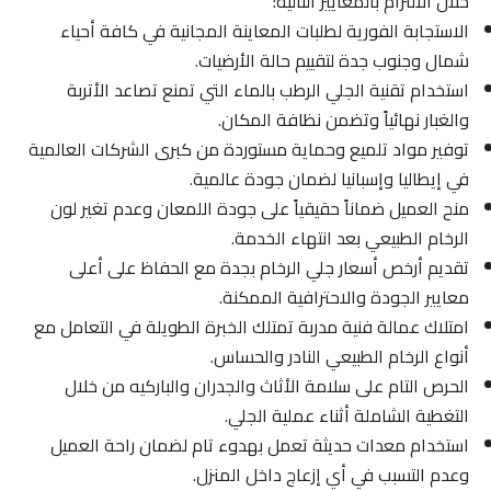
خلال الالتزام بالمعايير التالية:
الاستجابة الفورية لطلبات المعاينة المجانية في كافة أحياء
شمال وجنوب جدة لتقييم حالة الأرضيات.
استخدام تقنية الجلي الرطب بالماء التي تمنع تصاعد الأتربة
والغبار نهائياً وتضمن نظافة المكان.
توفير مواد تلميع وحماية مستوردة من كبرى الشركات العالمية
في إيطاليا وإسبانيا لضمان جودة عالمية.
منح العميل ضماناً حقيقياً على جودة اللمعان وعدم تغير لون
الرخام الطبيعي بعد انتهاء الخدمة.
تقديم أرخص أسعار جلي الرخام بجدة مع الحفاظ على أعلى
معايير الجودة والاحترافية الممكنة.
امتلاك عمالة فنية مدربة تمتلك الخبرة الطويلة في التعامل مع
أنواع الرخام الطبيعي النادر والحساس.
الحرص التام على سلامة الأثاث والجدران والباركيه من خلال
التغطية الشاملة أثناء عملية الجلي.
استخدام معدات حديثة تعمل بهدوء تام لضمان راحة العميل
وعدم التسبب في أي إزعاج داخل المنزل.