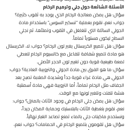
الأسئلة الشائعة حول جلي وترميم الرخام
سؤال: هل يمكن معالجة الرخام الذي يوجد به ثقوب كثيرة؟
جواب: نعم، نقوم بعملية “تسكير السوس” باستخدام مادة
الجولي السائلة التي تتغلغل في الثقوب وتملأها، ثم نجلي
السطح ليكون مستوياً تماماً.
سؤال: هل تلميع الكريستال يغير لون الرخام؟ جواب: لا، الكريستال
هو مادة تلميع شفافة تتفاعل مع كالسيوم الرخام لتعطي
لمعة طبيعية قوية دون تغيير لون الحجر الأصلي.
سؤال: ما هو الفرق بين مادة الجولي والترويبة العادية؟ جواب:
الجولي هي مادة غراء قوية جداً وشديدة الصلابة تصبح بعد
الجفاف مثل الرخام تماماً، أما الترويبة فهي مادة أسمنتية
هشة تتفتت وتتغير لونها مع الوقت.
سؤال: هل يمكن جلي الرخام في وجود الأثاث بالمنزل؟ جواب:
نعم، نقوم بتغطية الأثاث بالبلاستيك وحماية المكان جيداً،
ونستخدم ماكينات جلي بالماء تمنع تصاعد الغبار نهائياً.
سؤال: هل تقومون بتلميع الرخام في الحمامات؟ جواب: نعم،