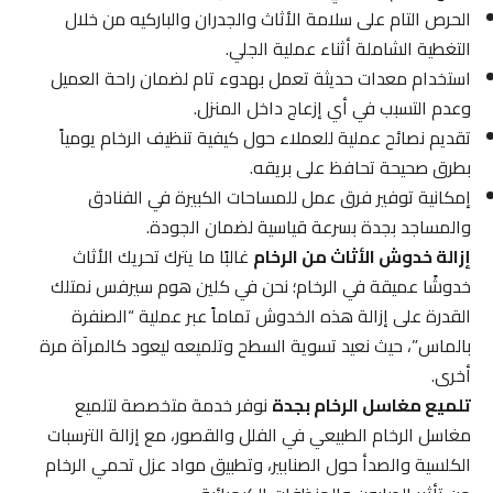
الحرص التام على سلامة الأثاث والجدران والباركيه من خلال
التغطية الشاملة أثناء عملية الجلي.
استخدام معدات حديثة تعمل بهدوء تام لضمان راحة العميل
وعدم التسبب في أي إزعاج داخل المنزل.
تقديم نصائح عملية للعملاء حول كيفية تنظيف الرخام يومياً
بطرق صحيحة تحافظ على بريقه.
إمكانية توفير فرق عمل للمساحات الكبيرة في الفنادق
والمساجد بجدة بسرعة قياسية لضمان الجودة.
إزالة خدوش الأثاث من الرخام
غالبًا ما يترك تحريك الأثاث
خدوشًا عميقة في الرخام؛ نحن في كلين هوم سيرفس نمتلك
القدرة على إزالة هذه الخدوش تماماً عبر عملية “الصنفرة
بالماس”، حيث نعيد تسوية السطح وتلميعه ليعود كالمرآة مرة
أخرى.
تلميع مغاسل الرخام بجدة
نوفر خدمة متخصصة لتلميع
مغاسل الرخام الطبيعي في الفلل والقصور، مع إزالة الترسبات
الكلسية والصدأ حول الصنابير، وتطبيق مواد عزل تحمي الرخام