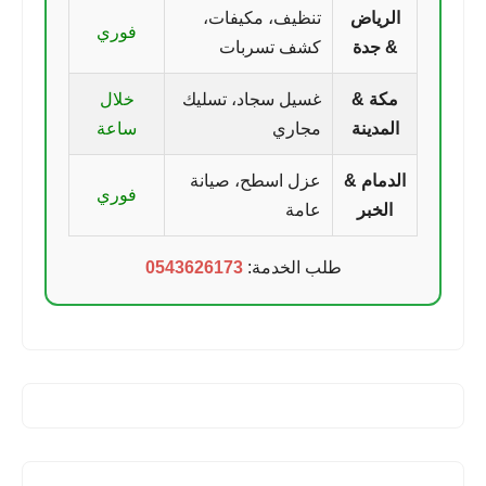
الرياض
تنظيف، مكيفات،
فوري
& جدة
كشف تسربات
مكة &
غسيل سجاد، تسليك
خلال
المدينة
مجاري
ساعة
الدمام &
عزل اسطح، صيانة
فوري
الخبر
عامة
طلب الخدمة:
0543626173