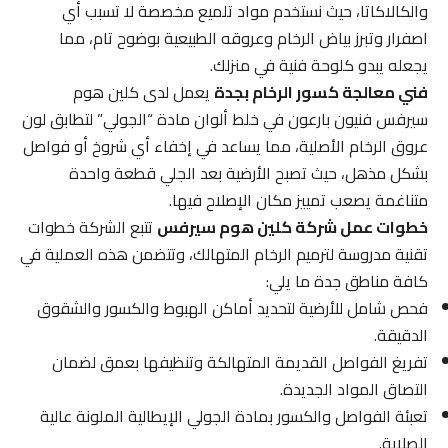
والكالاكاتا، حيث نستخدم مواد تلميع مخصصة لا تسبب أي
اصفرار وتبرز بياض الرخام وعروقه الطبيعية بوضوح تام، مما
يجعله يبدو كلوحة فنية في منزلك.
فني معالجة كسور الرخام بجدة
يعمل لدى كلين هوم
سيرفس فنيون بارعون في خلط ألوان مادة “الجولي” لتطابق لون
عروق الرخام الأصلية، مما يساعد في إخفاء أي شروخ أو فواصل
بشكل مذهل، حيث تصبح الأرضية بعد الجلي قطعة واحدة
متناغمة يصعب تمييز مكان الإصلاح فيها.
خطوات عمل شركة كلين هوم سيرفس
تتبع الشركة خطوات
تقنية مدروسة لترميم الرخام المتهالك، وتتضمن هذه العملية في
كافة مناطق جدة ما يلي:
فحص شامل للأرضية لتحديد أماكن الهبوط والكسور والشقوق
الدقيقة.
تفريغ الفواصل القديمة المتهالكة وتنظيفها بعمق لضمان
التصاق المواد الجديدة.
تعبئة الفواصل والكسور بمادة الجولي الإيطالية الملونة عالية
الصلابة.