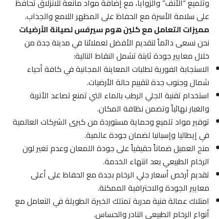
وتلميع “الأنف” والزوايا، مع إضافة مواد مانعة للانزلاق تحافظ
على سلامة الأسرة مع الحفاظ على المظهر اللامع والجذاب.
مميزات التعامل مع كلين هوم سيرفس لصيانة الأرضيات
نحن نسعى دائماً لتقديم الأفضل لعملائنا في مدينة جدة من
خلال معايير جودة ثابتة تشمل النقاط التالية:
الاستجابة الفورية لطلبات المعاينة المجانية في كافة أحياء
شمال وجنوب جدة لتقييم حالة الأرضيات.
استخدام تقنية الجلي الرطب بالماء التي تمنع تصاعد الأتربة
والغبار نهائياً وتضمن نظافة المكان.
توفير مواد تلميع وحماية مستوردة من كبرى الشركات العالمية
في إيطاليا وإسبانيا لضمان جودة عالمية.
منح العميل ضماناً حقيقياً على جودة اللمعان وعدم تغير لون
الرخام الطبيعي بعد انتهاء الخدمة.
تقديم أرخص أسعار جلي الرخام بجدة مع الحفاظ على أعلى
معايير الجودة والاحترافية الممكنة.
امتلاك عمالة فنية مدربة تمتلك الخبرة الطويلة في التعامل مع
أنواع الرخام الطبيعي النادر والحساس.