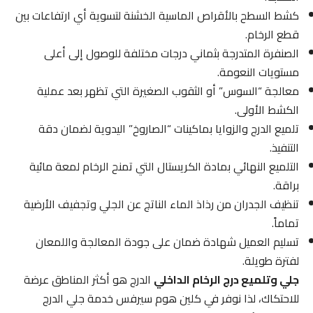
كشط السطح بالأقراص الماسية الخشنة لتسوية أي ارتفاعات بين
قطع الرخام.
الصنفرة المتدرجة بثماني درجات مختلفة للوصول إلى أعلى
مستويات النعومة.
معالجة “السوس” أو الثقوب الصغيرة التي تظهر بعد عملية
الكشط الأولى.
تلميع الدرج والزوايا بماكينات “الصاروخ” اليدوية لضمان دقة
التنفيذ.
التلميع النهائي بمادة الكريستال التي تمنح الرخام لمعة مائية
براقة.
تنظيف الجدران من رذاذ الماء الناتج عن الجلي وتجفيف الأرضية
تماماً.
تسليم العميل شهادة ضمان على جودة المعالجة واللمعان
لفترة طويلة.
جلي وتلميع درج الرخام الداخلي
الدرج هو أكثر المناطق عرضة
للاحتكاك، لذا نوفر في كلين هوم سيرفس خدمة جلي الدرج