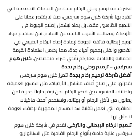
تعتبر خدمة ترميم وجلي الرخام بجدة من الخدمات التخصصية التي
تنفرد بها شركة كلين هوم سيرفس، حيث لا يقتصر عملنا على
التلميع الظاهري فقط، بل يمتد ليشمل إصلاح الهبوط في
الأرضيات ومعالجة الثقوب الناتجة عن التقادم. نحن نستخدم مواد
ترميم إيطالية فائقة الجودة لإعادة إحياء الرخام الطبيعي في
القصور والفلل بجميع أحياء جدة، مما يضمن استعادة القيمة
الجمالية والمادية لعقاركم بأيدي خبراء متخصصين.
كلين هوم
سيرفس – ترميم وجلي رخام بجدة
أفضل شركة ترميم رخام بجدة
تتميز كلين هوم سيرفس
بقدرتها على إصلاح أعنف مشاكل الأرضيات، مثل الكسور العميقة
واختلاف المنسوب بين قطع الرخام. نحن نوفر حلولاً جذرية لمن
يعانون من تآكل الرخام أو بهتانه، ونستخدم أحدث ماكينات
الصنفرة التي تعمل بتقنية سد المسام المجهرية لإضفاء نعومة
لا مثيل لها.
تلميع الرخام الإيطالي والتركي
نقدم في شركة كلين هوم
سيرفس عناية خاصة بأنواع الرخام الفاخرة مثل الستاتواريو