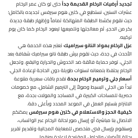
تجديد أرضيات الرخام القديمة جداً
حتى لو كان عمر الرخام
عشرات السنين، نستطيع في كلين هوم سيرفس تجديده بالكامل؛
حيث نقوم بكشط الطبقة المتهالكة تماماً وإظهار طبقة جديدة
بكر من الحجر، ثم معالجتها وتلميعها ليعود الرخام كما كان يوم
تركيبه.
عزل الرخام بمواد النانو سيراميك
تعتبر هذه الخدمة هي
الأحدث في جدة، حيث نقوم برش طبقة نانو سيراميك شفافة بعد
الجلي، توفر حماية فائقة ضد الخدوش والحرارة والبقع، وتجعل
الرخام يحتفظ بلمعانه لسنوات طويلة دون الحاجة لإعادة الجلي.
أسعار جلي وترميم الرخام بجدة
نقدم باقات سعرية متنوعة
تبدأ من الجلي البسيط وصولاً إلى الترميم الشامل، مع خصومات
حصرية للمساحات الكبيرة في المساجد والمولات بجدة، مع
الالتزام بتسليم العمل في الموعد المحدد وبأعلى دقة.
كيفية الحجز والاستعلام في كلين هوم سيرفس
يمكنكم
الاتصال بنا مباشرة أو إرسال صور لحالة الرخام عبر الواتساب،
وسنقوم بإرسال فني متخصص للمعاينة المجانية وتقديم تقرير
بحالة الأرضيات والحلول المقترحة لإعادة رونقها.