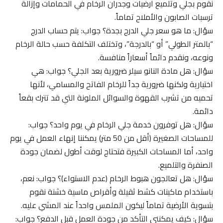
نقوم بجلي وتلميع أرضيات وجدران الرخام في الحمامات وإزالة
ترسبات الصابون والأملاح تماماً.
سؤال: ما هو سعر جلي الدرج بجدة؟ جواب: يتم حساب الدرج
“بالمتر الطولي” أو “بالدرجة”، وتختلف التكلفة حسب حالة الرخام
ونوعه، ونقدم دائماً أسعاراً منافسة.
سؤال: هل مادة النانو سيلر ضرورية بعد الجلي؟ جواب: هي
اختيارية ولكنها ضرورية جداً للرخام الفاتح والمسامي، لأنها
تحميه من تشرب القهوة والسوائل الملونة التي قد تترك بقعاً
دائمة.
سؤال: هل توفرون خدمة جلي الرخام في يوم واحد؟ جواب:
للمساحات الصغيرة (أقل من 50 متر) يمكننا إنهاء العمل في يوم
واحد، أما المساحات الكبيرة فتحتاج لوقت أطول لضمان جودة
الصنفرة والتلميع.
سؤال: هل تعالجون هبوط الرخام (عدم الاستواء)؟ جواب: نعم،
باستخدام ماكينات كشط ثقيلة وأقراص ماسية خشنة نقوم
بتسوية الأرضية تماماً ليكون الملمس واحداً عند المشي عليه.
سؤال: كيف يمكنني التأكد من جودة العمل قبل الدفع؟ جواب: