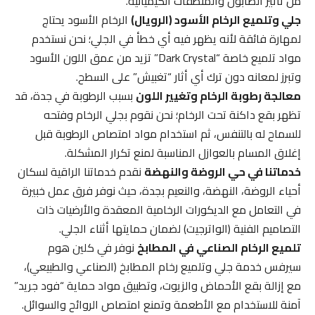
من تأثير الصابون والمنظفات الكيميائية.
جلي وتلميع الرخام الأسود (الرويال)
الرخام الأسود يحتاج
لمهارة فائقة لأنه يظهر فيه أي خطأ في الجلي؛ نحن نستخدم
مواد تلميع خاصة “Dark Crystal” تزيد من عمق اللون الأسود
وتبرز لمعانه دون ترك أي أثار “تغبيش” على السطح.
معالجة رطوبة الرخام وتغيير اللون
بسبب الرطوبة في جدة، قد
تظهر بقع داكنة تحت الرخام؛ نحن نقوم بجلي الرخام وفتحه
للسماح له بالتنفس، ثم استخدام مواد امتصاص الرطوبة قبل
إغلاق المسام بالعوازل المناسبة لمنع تكرار المشكلة.
خدماتنا في حي الروضة والنهضة
نقدم خدماتنا الراقية لسكان
أحياء الروضة، النهضة، والنعيم بجدة، حيث نوفر فرق عمل خبيرة
في التعامل مع الديكورات الرخامية المعقدة والأرضيات ذات
التصاميم الفنية (الواترجيت) لضمان حمايتها أثناء الجلي.
تلميع الرخام الصناعي في المطابخ
نوفر في كلين هوم
سيرفس خدمة جلي وتلميع رخام المطابخ (الصناعي والطبيعي)،
مع إزالة بقع الأحماض والزيوت، وتطبيق مواد حماية “فود جريد”
آمنة للاستخدام مع الأطعمة وتمنع امتصاص الروائح والسوائل.