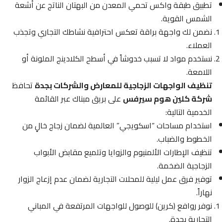
تطبيق طبقة واكس تحمي المعدن من البهتان الناتج عن أشعة
الشمس القوية.
نضمن لك واجهة براقة تعكس احترافية نشاطك التجاري وتجذب
العملاء.
نستخدم مواد لا تسبب خدوشاً في أسطح الكلادينج الملونة أو
اللامعة.
تنظيف الواجهات الزجاجية للمعارض والشركات بجدة
تحافظ
شركة كلين هوم سيرفس
على بريق مبناك عبر القائمة
الخدمية التالية:
استخدام مساحات “اسكويجي” العالمية لضمان زجاج خالٍ من
الخطوط والضباب.
تنظيف الإطارات الألمنيوم والزوايا وتلميع مقابض الأبواب
الزجاجية الضخمة.
توفير فرق عمل ليلية للمحلات التجارية لضمان عدم إزعاج الزوار
نهاراً.
نوفر روافع (كرين) للوصول للواجهات المرتفعة في المباني
التجارية بجدة.