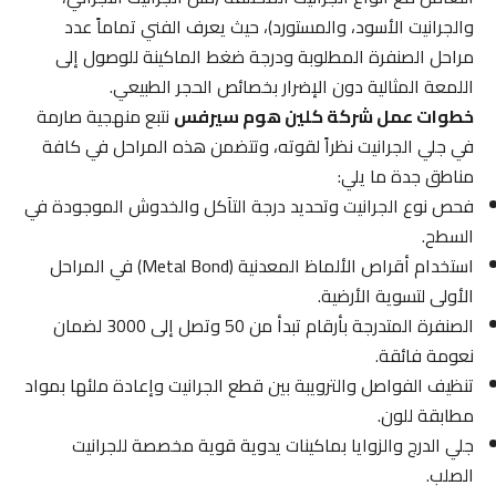
والجرانيت الأسود، والمستورد)، حيث يعرف الفني تماماً عدد
مراحل الصنفرة المطلوبة ودرجة ضغط الماكينة للوصول إلى
اللمعة المثالية دون الإضرار بخصائص الحجر الطبيعي.
خطوات عمل شركة كلين هوم سيرفس
نتبع منهجية صارمة
في جلي الجرانيت نظراً لقوته، وتتضمن هذه المراحل في كافة
مناطق جدة ما يلي:
فحص نوع الجرانيت وتحديد درجة التآكل والخدوش الموجودة في
السطح.
استخدام أقراص الألماظ المعدنية (Metal Bond) في المراحل
الأولى لتسوية الأرضية.
الصنفرة المتدرجة بأرقام تبدأ من 50 وتصل إلى 3000 لضمان
نعومة فائقة.
تنظيف الفواصل والترويبة بين قطع الجرانيت وإعادة ملئها بمواد
مطابقة للون.
جلي الدرج والزوايا بماكينات يدوية قوية مخصصة للجرانيت
الصلب.