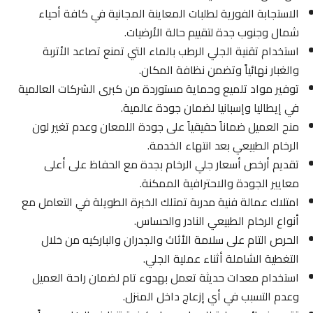
الاستجابة الفورية لطلبات المعاينة المجانية في كافة أحياء
شمال وجنوب جدة لتقييم حالة الأرضيات.
استخدام تقنية الجلي الرطب بالماء التي تمنع تصاعد الأتربة
والغبار نهائياً وتضمن نظافة المكان.
توفير مواد تلميع وحماية مستوردة من كبرى الشركات العالمية
في إيطاليا وإسبانيا لضمان جودة عالمية.
منح العميل ضماناً حقيقياً على جودة اللمعان وعدم تغير لون
الرخام الطبيعي بعد انتهاء الخدمة.
تقديم أرخص أسعار جلي الرخام بجدة مع الحفاظ على أعلى
معايير الجودة والاحترافية الممكنة.
امتلاك عمالة فنية مدربة تمتلك الخبرة الطويلة في التعامل مع
أنواع الرخام الطبيعي النادر والحساس.
الحرص التام على سلامة الأثاث والجدران والباركيه من خلال
التغطية الشاملة أثناء عملية الجلي.
استخدام معدات حديثة تعمل بهدوء تام لضمان راحة العميل
وعدم التسبب في أي إزعاج داخل المنزل.