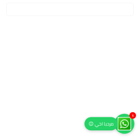
1
مرحبا اخي 😊