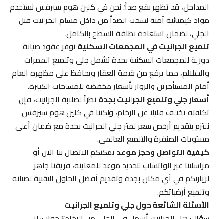
المداخل، قد تظهر بقع صدأ؛ نحن في كلين هوم سيرفس نستخدم
مواد كيميائية آمنة لسحب الصدأ من داخل مسام الجرانيت قبل
الجلي، لضمان استعادة نظافة السطح بالكامل.
تلميع الجرانيت في المجمعات السكنية
نوفر عقود صيانة
دورية للمجمعات السكنية بجدة تشمل جلي وتلميع الممرات
والسلالم، مما يرفع من قيمة العقار ويحافظ على مظهره العام
أمام المستأجرين والزوار بأسعار مخفضة للمساحات الكبيرة.
أسعار جلي وتلميع الجرانيت بجدة
نظراً لصلابة الجرانيت، فإن
تكلفته تختلف قليلاً عن الرخام، ولكننا في كلين هوم سيرفس
نلتزم بتقديم أرخص سعر لمتر جلي الجرانيت بجدة مع ضمان أعلى
مستويات الصنفرة والتلميع العالمي.
كيفية التواصل وحجز موعد
يمكنكم الاتصال بنا الآن أو
مراسلتنا عبر الواتساب لتحديد موعد للمعاينة، فريقنا جاهز
لزيارتكم في أي مكان بجدة وتقديم أفضل الحلول التقنية لصيانة
وتلميع أرضياتكم.
الأسئلة الشائعة حول جلي وتلميع الجرانيت
سؤال: هل الجرانيت أسهل في الجلي من الرخام؟ جواب: لا،