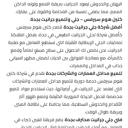
البهتان والخدوش ليعود الجرانيت ببريقة اللامع ولونه الداكن
المميز، مما يضفي لمسة من الفخامة والقوة على عقارك.
كلين هوم سيرفس – جلي وتلميع جرانيت بجدة
أفضل شركة جلي جرانيت بجدة
تتصدر كلين هوم سيرفس
كأفضل شركة لجلي الجرانيت الطبيعي في جدة، بفضل امتلاكنا
لماكينات الجلي الإيطالية الثقيلة التي تستطيع التعامل مع صلابة
الجرانيت. نحن نضمن لك الحصول على سطح مستوٍ تماماً ولامع
كالمرآة، مع معالجة الفوارق بين الحبات لضمان مظهر انسيابي
جذاب في المداخل والممرات.
تلميع مداخل العمارات والشركات بجدة
نقدم في شركة كلين
هوم سيرفس خدمة دورية لتلميع مداخل العمارات والشركات
التي تعتمد على الجرانيت في أرضياتها، حيث نستخدم مواد تلميع
مخصصة تتحمل الحركة المرورية الكثيفة وتمنع ظهور آثار
الأقدام والخدوش السطحية، مما يحافظ على نظافة المبنى
وبريقة طوال الوقت.
فني جلي جرانيت محترف بجدة
يضم فريقنا فنيين خبراء في
التعامل مع أنواع الجرانيت المختلفة (مثل الجرانيت النجراني،