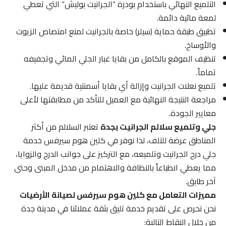
التلميع النهائي باستخدام بودرة “الجرانيت بوليش” التي تعطي
لمعة مائية دائمة.
تطبيق طبقة حماية (سيلر) خاصة بالجرانيت لمنع امتصاص الزيوت
والأوساخ.
تنظيف الموقع بالكامل من بقايا غبار الجلي المائي وتجفيفه
تماماً.
تلميع نعلات الجرانيت وإزالة أي بقايا أسمنتية قديمة عليها.
مراجعة النتيجة النهائية مع العميل للتأكد من مطابقتها لأعلى
معايير الجودة.
جلي وتلميع سلالم الجرانيت بجدة
تعتبر السلالم من أكثر
المناطق عرضة للتلف، لذا نوفر في كلين هوم سيرفس خدمة
جلي درج الجرانيت وتلميعه، مع التركيز على جوانب الدرج والزوايا،
مما يعطي انطباعاً بالنظافة والاهتمام من مدخل المبنى وحتى
آخر طابق.
مميزات التعامل مع كلين هوم سيرفس لصيانة الأرضيات
نحن نحرص على تقديم خدمة تليق بثقة عملائنا في مدينة جدة
من خلال النقاط التالية: