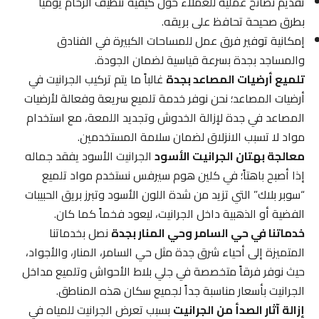
تقديم نصائح عملية للعملاء حول كيفية تنظيف الرخام يومياً
بطرق صحيحة تحافظ على بريقه.
إمكانية توفير فرق عمل للمساحات الكبيرة في الفنادق
والمساجد بجدة بسرعة قياسية لضمان الجودة.
تلميع أرضيات المصاعد بجدة
غالباً ما يتم تركيب الجرانيت في
أرضيات المصاعد؛ نحن نوفر خدمة تلميع سريعة وفعالة لأرضيات
المصاعد في جدة لإزالة الخدوش وتجديد اللمعة، مع استخدام
مواد لا تسبب الانزلاق لضمان سلامة المستخدمين.
معالجة بهتان الجرانيت الأسود
الجرانيت الأسود يفقد جماله
إذا أصبح باهتاً؛ في كلين هوم سيرفس نستخدم مواد تلميع
“سوبر بلاك” التي تزيد من شدة اللون الأسود وتبرز بريق الحبيبات
الفضية أو الذهبية داخل الجرانيت، ليعود فخماً كما كان.
خدماتنا في حي السامر وحي المنار بجدة
نصل بخدماتنا
المتميزة إلى أحياء شرق جدة مثل حي السامر، المنار، والأجواد،
حيث نوفر فرقاً متخصصة في جلي بلاط الأحواش وتلميع مداخل
الجرانيت بأسعار مناسبة جداً لجميع سكان هذه المناطق.
إزالة آثار الصدأ من الجرانيت
بسبب تعرض الجرانيت للمياه في