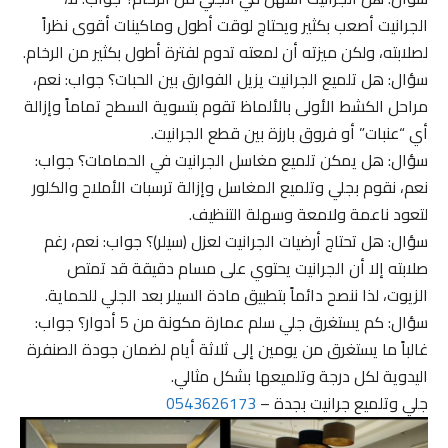
الجرانيت أصعب بكثير ويحتاج لوقت أطول وماكينات أقوى نظراً
لصلابته، ولكن ميزته أن لمعته تدوم لفترة أطول بكثير من الرخام.
سؤال: هل تلميع الجرانيت يزيل الفوارق بين الحبات؟ جواب: نعم،
مراحل الكشط الأولى بالألماظ تقوم بتسوية السطح تماماً وإزالة
أي “عنبات” أو فروق بارزة بين قطع الجرانيت.
سؤال: هل يمكن تلميع مغاسل الجرانيت في الحمامات؟ جواب:
نعم، نقوم بجلي وتلميع المغاسل وإزالة ترسبات الأملاح والكلور
لتعود ناعمة ولامعة وسهلة التنظيف.
سؤال: هل تحتاج أرضيات الجرانيت لعزل (سيلر)؟ جواب: نعم، رغم
صلابته إلا أن الجرانيت يحتوي على مسام دقيقة قد تمتص
الزيوت، لذا ننصح دائماً بتطبيق مادة السيلر بعد الجلي للحماية.
سؤال: كم يستغرق جلي سلم عمارة مكونة من 5 أدوار؟ جواب:
غالباً ما يستغرق من يومين إلى ثلاثة أيام لضمان جودة الصنفرة
اليدوية لكل درجة وتلميعها بشكل مثالي.
جلي وتلميع جرانيت بجدة –
0543626173