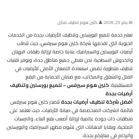
📅 يناير 25, 2026
|
👤 كلين هوم تنظيف منازل
تعتبر خدمة تلميع البورسلين وتنظيف الأرضيات بجدة من الخدمات
الحيوية التي تقدمها شركة كلين هوم سيرفس، حيث تتطلب
أرضيات البورسلين والسيراميك عناية خاصة لإزالة طبقات البهتان
والخدوش السطحية. نحن نغطي جميع مناطق جدة، ونوفر تقنيات
تنظيف متطورة تضمن استعادة اللمعان الأصلي للأرضيات في
الفلل والشقق والمكاتب، مع ضمان الحماية من البقع
المستقبلية.
كلين هوم سيرفس – تلميع بورسلين وتنظيف
أرضيات بجدة
أفضل شركة تنظيف أرضيات بجدة
تتصدر كلين هوم سيرفس
قائمة الشركات المتخصصة في صيانة الأرضيات، حيث نعتمد على
منظفات ذات جودة عالمية لإزالة أصعب بقع البناء، والترسبات
الملحية، وبقايا الدهانات التي تشوه مظهر السيراميك والبورسلين
والرخام في منازلكم بجدة.