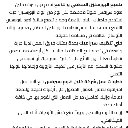
تلميع البورسلين المطفي واللامع
نقدم في شركة كلين
هوم سيرفس حلولاً مخصصة لكل نوع من أنواع البورسلين؛ حيث
نستخدم ماكينات اللباد الناعمة ومواد تلميع سائلة تعيد للبورسلين
اللامع بريقه، بينما نقوم بتنظيف البورسلين المطفي بعمق لإزالة
الأوساخ العالقة في مسامه الدقيقة.
فني تنظيف سيراميك بجدة
يمتلك فريق العمل لدينا خبرة
واسعة في تحديد نوع المنظف المناسب لكل أرضية، مما يضمن
تنظيفاً فعالاً دون التأثير على “جليز” السيراميك أو تسبب في
خشونة السطح، مع التركيز على تنظيف الترويبة وإعادتها للونها
الأصلي.
خطوات عمل شركة كلين هوم سيرفس
نتبع آلية عمل
احترافية تضمن للعميل الحصول على أرضيات نظيفة ولامعة
تماماً، وإليك تفاصيل مراحل العمل التي نقوم بها في كافة
أحياء جدة:
إزالة الأتربة والحصى يدوياً لمنع خدش الأرضيات أثناء الجلي
الميكانيكي.
استخدام منظفات قلوية لإذابة الدهون والزيوت المتراكمة في