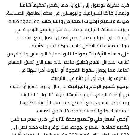
فرك صغيرة للوصول إلى الزوايا، مما يضمن تعقيماً شاملاً
ولمعاناً فائقاً للسيراميك والبورسلين في هذه المناطق الحساسة.
صيانة وتلميع أرضيات المعارض والشركات
نوفر عقود صيانة
دورية للمنشآت التجارية بجدة، حيث نقوم بتلميع الأرضيات في
أوقات خارج الدوام لضمان عدم تعطيل العمل، مع استخدام
مواد تلميع عالية التحمل تناسب حركة السير الكثيفة.
عزل مسام الأرضيات بمواد النانو
لحماية البورسلين والرخام من
تشرب السوائل، نقوم بتطبيق مادة النانو سيلر التي تغلق المسام
تماماً، مما يجعل سقوط القهوة أو الزيوت أمراً سهلاً في
التنظيف ولا يترك أي أثر دائم على الأرضية.
ترميم كسور الرخام والجرانيت
في حال وجود كسور أو ثقوب
في أرضيات الرخام، نقوم بحشوها بمواد “الجولي” الملونة
وصنفرتها لتتساوى مع السطح، مما يعيد للأرضية مظهرها
المتماسك كأنها قطعة واحدة خالية من العيوب.
أرخص أسعار جلي وتلميع بجدة
نلتزم في كلين هوم سيرفس
بتقديم معادلة السعر والجودة، حيث نوفر باقات خصم تصل إلى
30% للمساحات التي تتجاوز 200 متر، مع ضمان استخدام أفضل