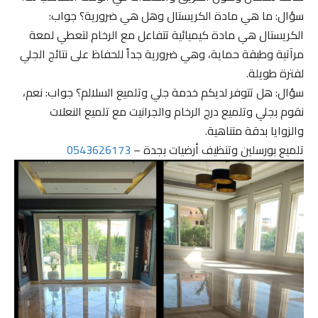
سؤال: ما هي مادة الكريستال وهل هي ضرورية؟ جواب:
الكريستال هي مادة كيميائية تتفاعل مع الرخام لتعطي لمعة
مرآتية وطبقة حماية، وهي ضرورية جداً للحفاظ على نتائج الجلي
لفترة طويلة.
سؤال: هل تتوفر لديكم خدمة جلي وتلميع السلالم؟ جواب: نعم،
نقوم بجلي وتلميع درج الرخام والجرانيت مع تلميع النعلات
والزوايا بدقة متناهية.
تلميع بورسلين وتنظيف أرضيات بجدة –
0543626173