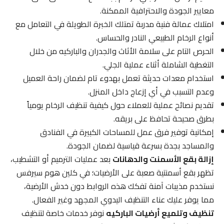
معايير الجودة والاحترافية الممكنة.
امتلاك عمالة فنية مدربة تمتلك الخبرة الطويلة في التعامل مع
أنواع الرخام الطبيعي النادر والحساس.
الحرص التام على سلامة الأثاث والجدران والباركيه من خلال
التغطية الشاملة أثناء عملية الجلي.
استخدام معدات حديثة تعمل بهدوء تام لضمان راحة العميل
وعدم التسبب في أي إزعاج داخل المنزل.
تقديم نصائح عملية للعملاء حول كيفية تنظيف الرخام يومياً
بطرق صحيحة تحافظ على بريقه.
إمكانية توفير فرق عمل للمساحات الكبيرة في الفنادق
والمساجد بجدة بسرعة قياسية لضمان الجودة.
إزالة بقع الأسمنت والدهانات
بعد عمليات الترميم أو التشطيب،
تظهر بقع أسمنتية صعبة على الأرضيات؛ في كلين هوم سيرفس
نستخدم مذيبات آمنة تفكك هذه الروابط دون خدش الأرضية،
مما يوفر عليك عناء التنظيف اليدوي المجهد وغير الفعال.
تنظيف وتلميع أرضيات الباركيه
نوفر خدمات خاصة لتنظيف