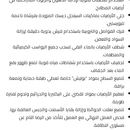
أرضيات المطابخ.
جلي الأرضيات بماكينات السينجل ديسك المزودة بفرشاة ناعمة
للبورسلين.
فرك الفواصل والترويبة باستخدام فرش يدوية دقيقة لإزالة
السواد والتعفن.
شطف الأرضيات بالماء النقي لسحب جميع الرواسب الكيميائية
والمنظفات.
تجفيف الأرضيات باستخدام شفاطات مياه قوية تمنع ظهور بقع
الماء بعد الجفاف.
تلميع السطح بمواد “بوليش” خاصة تعطي طبقة حماية ولمعة
براقة.
تعقيم الأرضيات بمواد تقضي على البكتيريا والجراثيم وتدوم لفترة
طويلة.
تلميع نعلات الحوائط وإزالة بقايا الأسمنت والجبس العالقة بها.
فحص العمل النهائي مع العميل للتأكد من الرضا التام عن
مستوى النظافة.