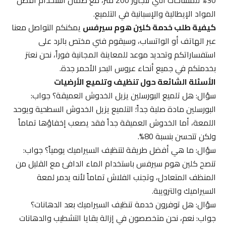
المواد الإيطالية والإسبانية في التلميع.
كيفية طلب خدمة كلين هوم سيرفس
يمكنكم التواصل معنا
عبر الهاتف أو الواتساب، وسيقوم فني مختص بالرد على
استفساراتكم وتحديد موعد للمعاينة المجانية فوراً، نحن نعتز
بخدمتكم في جميع أنحاء عروس البحر الأحمر جدة.
الأسئلة الشائعة حول تنظيف وتلميع الأرضيات
سؤال: هل تلميع البورسلين يزيل الخدوش العميقة؟ جواب:
البورسلين مادة صلبة جداً؛ التلميع يزيل الخدوش السطحية ويوحد
اللمعة، أما الخدوش العميقة جداً فقد يصعب إخفاؤها تماماً
ولكن تتحسن بنسبة 80%.
سؤال: ما هي أفضل طريقة لتنظيف السيراميك يومياً؟ جواب:
تنصح كلين هوم سيرفس باستخدام الماء الدافئ مع القليل من
المنظف المتعادل، وتجنب الفلاش تماماً لأنه يدمر لمعة
السيراميك والترويبة.
سؤال: هل توفرون خدمة تنظيف السيراميك بعد الدهانات؟
جواب: نعم، نحن متخصصون في إزالة بقايا التشطيب والدهانات