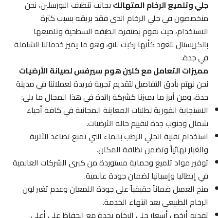
جلي وتلميع الرخام المتهالك
بجانب تنظيف البورسلين، نحن
متخصصون في جلي الرخام الذي فقد بريقه بسبب كثرة
الاستخدام، حيث نقوم بصنفرة الطبقة السطحية وتلميعها
بالكريستال لتعود كأنها ركبت للتو، وهو ما يميز خدماتنا الشاملة
في جدة.
مميزات التعامل مع كلين هوم سيرفس لصيانة الأرضيات
نحن نهتم بأدق التفاصيل لتقديم تجربة فريدة لعملائنا في مدينة
جدة، ومن أبرز ما يميزنا كشركة رائدة في هذا المجال ما يلي:
الاستجابة الفورية لطلبات المعاينة المجانية في كافة أحياء
شمال وجنوب جدة لتقييم حالة الأرضيات.
استخدام تقنية الجلي الرطب بالماء التي تمنع تصاعد الأتربة
والغبار نهائياً وتضمن نظافة المكان.
توفير مواد تلميع وحماية مستوردة من كبرى الشركات العالمية
في إيطاليا وإسبانيا لضمان جودة عالمية.
منح العميل ضماناً حقيقياً على جودة اللمعان وعدم تغير لون
الرخام الطبيعي بعد انتهاء الخدمة.
تقديم أرخص أسعار جلي الرخام بجدة مع الحفاظ على أعلى