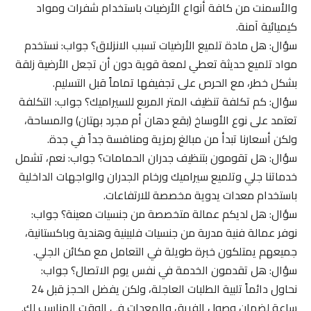
والأسمنت من كافة أنواع الأرضيات باستخدام شفرات ومواد
كيميائية آمنة.
سؤال: هل مادة تلميع الأرضيات تسبب الانزلاق؟ جواب: نستخدم
مواد تلميع حديثة تعطي لمعة قوية دون أن تجعل الأرضية زلقة
بشكل خطر، مع الحرص على تجفيفها تماماً قبل التسليم.
سؤال: كم تكلفة تنظيف المتر المربع للسيراميك؟ جواب: التكلفة
تعتمد على نوع الأوساخ (بقع دهان أم مجرد بهتان) والمساحة،
ولكن أسعارنا تبدأ من مبالغ رمزية ومنافسة جداً في جدة.
سؤال: هل تقومون بتنظيف جدران الحمامات؟ جواب: نعم، تشمل
خدماتنا جلي وتلميع سيراميك ورخام الجدران والواجهات الداخلية
باستخدام معدات يدوية مخصصة للارتفاعات.
سؤال: هل لديكم عمالة متخصصة من جنسيات معينة؟ جواب:
نوفر عمالة فنية مدربة من جنسيات فلبينية وهندية وباكستانية،
جميعهم يمتلكون خبرة طويلة في التعامل مع مكائن الجلي.
سؤال: هل تقدمون الخدمة في نفس يوم الاتصال؟ جواب:
نحاول دائماً تلبية الطلبات العاجلة، ولكن يفضل الحجز قبل 24
ساعة لضمان وصول الفريق والمعدات في الوقت المناسب لك.