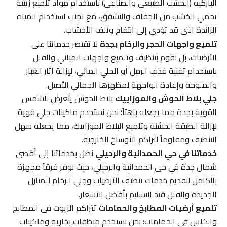
الباركيه (الخشب الطبيعي والصناعي) باستخدام مواد تلميع زيتية
تحمي الخشب من الجفاف والتشقق، مع تجنب استخدام المياه
الزائدة التي قد تؤدي إلى انتفاخ وتلف الأخشاب.
تلميع واجهات الحجر والرخام بجدة
لا تقتصر خدماتنا على
الأرضيات، بل نقوم بتنظيف وتلميع واجهات المباني والفلل
باستخدام تقنية قذف الرمل أو الجلي المائي، لإزالة آثار الغبار
والملوحة وإعادة الواجهة لمظهرها الجمالي الأصيل.
جلي بلاط الحوش والموزاييك
بلاط الحوش يتعرض للشمس
القوية بجدة مما يجعله باهتاً؛ نحن نستخدم ماكينات جلي قوية
لإزالة الطبقة الخشنة وتلميع البلاط الموزاييك، مما يجعله سهل
التنظيف ومقاوماً لتراكم الأوساخ الخارجية.
خدماتنا في حي الحمدانية والرحيلي
نصل بخدماتنا إلى أقصى
شمال جدة في حي الحمدانية والرحيلي، حيث نوفر فرقاً مجهزة
بالكامل لتقديم خدمات تنظيف الأرضيات وجلي الرخام للمنازل
الجديدة والفلل قيد التسليم بأفضل الأسعار.
تلميع أرضيات المطابخ والحمامات
تتراكم الزيوت في المطابخ
والكلس في الحمامات؛ نحن نستخدم منظفات بخارية وماكينات