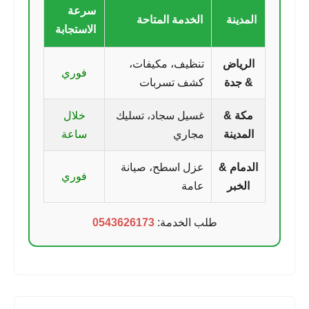
سرعة
المدينة
الخدمة المتاحة
الاستجابة
الرياض
تنظيف، مكيفات،
فوري
& جدة
كشف تسربات
مكة &
غسيل سجاد، تسليك
خلال
المدينة
مجاري
ساعة
الدمام &
عزل اسطح، صيانة
فوري
الخبر
عامة
طلب الخدمة:
0543626173