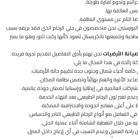
راثيم وتدوم لفترة طويلة.
بس العالقة بها.
ا التام عن مستوى النظافة.
لبورسلين، نحن متخصصون في جلي الرخام الذي فقد بريقه بسبب
حية وتلميعها بالكريستال لتعود كأنها ركبت للتو، وهو ما يميز
يانة الأرضيات
نحن نهتم بأدق التفاصيل لتقديم تجربة فريدة
كة رائدة في هذا المجال ما يلي:
ي كافة أحياء شمال وجنوب جدة لتقييم حالة الأرضيات.
اعد الأتربة والغبار نهائياً وتضمن نظافة المكان.
ركات العالمية في إيطاليا وإسبانيا لضمان جودة عالمية.
عدم تغير لون الرخام الطبيعي بعد انتهاء الخدمة.
على أعلى معايير الجودة والاحترافية الممكنة.
 في التعامل مع أنواع الرخام الطبيعي النادر والحساس.
يه من خلال التغطية الشاملة أثناء عملية الجلي.
راحة العميل وعدم التسبب في أي إزعاج داخل المنزل.