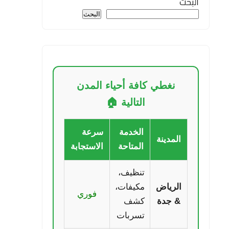
البحث
البحث
نغطي كافة أحياء المدن
التالية 🏠
الخدمة
سرعة
المدينة
المتاحة
الاستجابة
تنظيف،
الرياض
مكيفات،
فوري
& جدة
كشف
تسربات