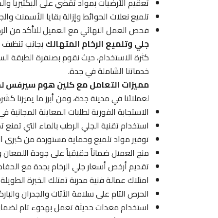
تعقيم الأرضيات بمواد تقضي على البكتيريا والج
تلميع نعلات الحوائط وإزالة بقايا الأسمنت والج
فحص العمل النهائي مع العميل للتأكد من الرض
جلي وتلميع الرخام المتهالك
بجانب تنظيف ا
كثرة الاستخدام، حيث نقوم بصنفرة الطبقة السط
خدماتنا الشاملة في جدة.
مميزات التعامل مع كلين هوم سيرفس لص
لعملائنا في مدينة جدة، ومن أبرز ما يميزنا كشر
الاستجابة الفورية لطلبات المعاينة المجانية ف
استخدام تقنية الجلي الرطب بالماء التي تمنع تص
توفير مواد تلميع وحماية مستوردة من كبرى الش
منح العميل ضماناً حقيقياً على جودة اللمعان و
تقديم أرخص أسعار جلي الرخام بجدة مع الحفاظ 
امتلاك عمالة فنية مدربة تمتلك الخبرة الطويلة
الحرص التام على سلامة الأثاث والجدران والبارك
استخدام معدات حديثة تعمل بهدوء تام لضمان 