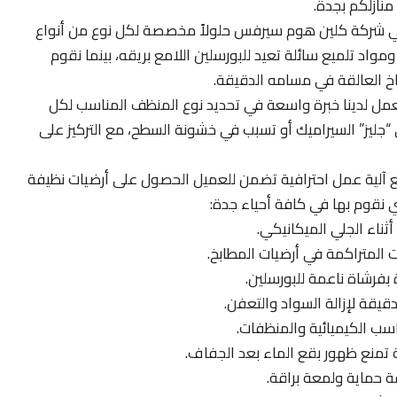
نازلكم بجدة.
 شركة كلين هوم سيرفس حلولاً مخصصة لكل نوع من أنواع
ومواد تلميع سائلة تعيد للبورسلين اللامع بريقه، بينما نقوم
خ العالقة في مسامه الدقيقة.
مل لدينا خبرة واسعة في تحديد نوع المنظف المناسب لكل
لى “جليز” السيراميك أو تسبب في خشونة السطح، مع التركيز على
ع آلية عمل احترافية تضمن للعميل الحصول على أرضيات نظيفة
ي نقوم بها في كافة أحياء جدة:
أثناء الجلي الميكانيكي.
 المتراكمة في أرضيات المطابخ.
بفرشاة ناعمة للبورسلين.
يقة لإزالة السواد والتعفن.
سب الكيميائية والمنظفات.
تمنع ظهور بقع الماء بعد الجفاف.
 حماية ولمعة براقة.