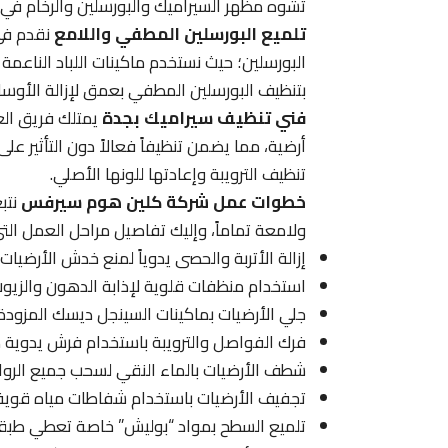
تشوه مظهر السيراميك والبورسلين والرخام في م
تلميع البورسلين المطفي واللامع
نقدم في
البورسلين؛ حيث نستخدم ماكينات اللباد الناعمة 
بتنظيف البورسلين المطفي بعمق لإزالة الأوسا
فني تنظيف سيراميك بجدة
يمتلك فريق الع
أرضية، مما يضمن تنظيفاً فعالاً دون التأثير ع
تنظيف الترويبة وإعادتها للونها الأصلي.
خطوات عمل شركة كلين هوم سيرفس
نتب
ولامعة تماماً، وإليك تفاصيل مراحل العمل الت
إزالة الأتربة والحصى يدوياً لمنع خدش الأرضيات 
استخدام منظفات قلوية لإذابة الدهون والزيوت
جلي الأرضيات بماكينات السينجل ديسك المزودة 
فرك الفواصل والترويبة باستخدام فرش يدوية دق
شطف الأرضيات بالماء النقي لسحب جميع الروا
تجفيف الأرضيات باستخدام شفاطات مياه قوية 
تلميع السطح بمواد “بوليش” خاصة تعطي طبقة