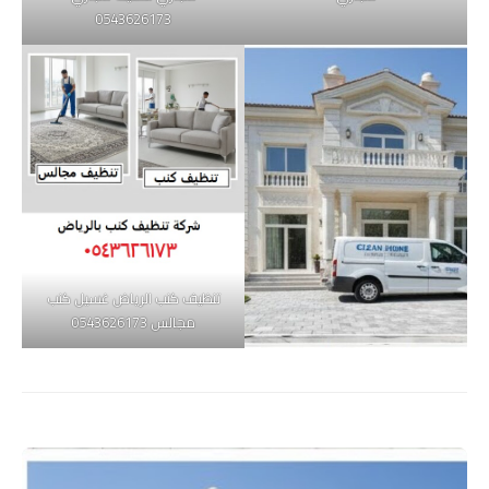
0543626173
تنظيف كنب الرياض غسيل كنب
مجالس 0543626173