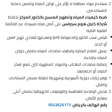
نستخدم مواد منظفة لا تؤثر على توازن المياه وتضمن حماية
المستخدمين.
ضبط كيمياء المياه وتطهير المسبح بالكلور المركز
تحافظ
شركة كلين هوم سيرفس
على أمان مياه مسبحك عبر القائمة
التقنية التالية:
قياس نسب الكلور والحموضة (pH) وتعديلها لتفادي تهيج العين
أو الجلد.
غسيل الفلاتر الرملية وتنظيف مضخات المياه لضمان دوران
المياه بكفاءة.
إضافة مضادات الطحالب والمواد المطهرة التي تمنع تعكر
المياه أو اخضرارها.
نوفر زيارات دورية (أسبوعية وشهرية) لصيانة مسابح الاستراحات
والفلل.
فحص الإضاءة الغاطسة والتوصيلات الكهربائية لضمان أعلى
معايير الأمان.
رقم الهاتف بالرياض:
0543626173