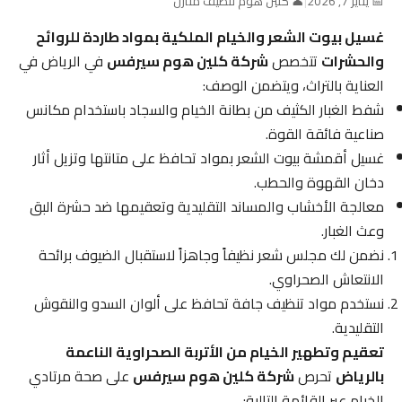
📅 يناير 7, 2026
|
👤 كلين هوم تنظيف منازل
غسيل بيوت الشعر والخيام الملكية بمواد طاردة للروائح
والحشرات
تتخصص
شركة كلين هوم سيرفس
في الرياض في
العناية بالتراث، ويتضمن الوصف:
شفط الغبار الكثيف من بطانة الخيام والسجاد باستخدام مكانس
صناعية فائقة القوة.
غسيل أقمشة بيوت الشعر بمواد تحافظ على متانتها وتزيل أثار
دخان القهوة والحطب.
معالجة الأخشاب والمساند التقليدية وتعقيمها ضد حشرة البق
وعث الغبار.
نضمن لك مجلس شعر نظيفاً وجاهزاً لاستقبال الضيوف برائحة
الانتعاش الصحراوي.
نستخدم مواد تنظيف جافة تحافظ على ألوان السدو والنقوش
التقليدية.
تعقيم وتطهير الخيام من الأتربة الصحراوية الناعمة
بالرياض
تحرص
شركة كلين هوم سيرفس
على صحة مرتادي
الخيام عبر القائمة التالية: