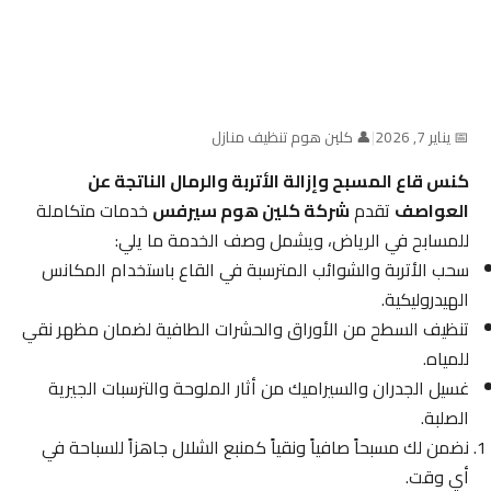
📅 يناير 7, 2026
|
👤 كلين هوم تنظيف منازل
كنس قاع المسبح وإزالة الأتربة والرمال الناتجة عن
العواصف
تقدم
شركة كلين هوم سيرفس
خدمات متكاملة
للمسابح في الرياض، ويشمل وصف الخدمة ما يلي:
سحب الأتربة والشوائب المترسبة في القاع باستخدام المكانس
الهيدروليكية.
تنظيف السطح من الأوراق والحشرات الطافية لضمان مظهر نقي
للمياه.
غسيل الجدران والسيراميك من أثار الملوحة والترسبات الجيرية
الصلبة.
نضمن لك مسبحاً صافياً ونقياً كمنبع الشلال جاهزاً للسباحة في
أي وقت.