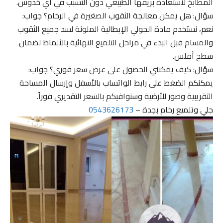
المطابخ لاستعادة بريقها الطبيعي دون التسبب في أي خدوش.
سؤال: هل يمكن معالجة الثقوب الصغيرة في الرخام؟ جواب:
نعم، نستخدم مادة الجولي الإيطالية الملونة لسد جميع الثقوب
والمسام قبل البدء في مراحل التلميع النهائية بالألماظ لضمان
سطح أملس.
سؤال: كيف يمكنني الحصول على عرض سعر فوري؟ جواب:
يمكنكم الضغط على رابط الواتساب بالأسفل وإرسال المساحة
التقريبية وصور للأرضية وسنوافيكم بالسعر التقديري فوراً.
جلي وتلميع رخام بجدة –
0543626173