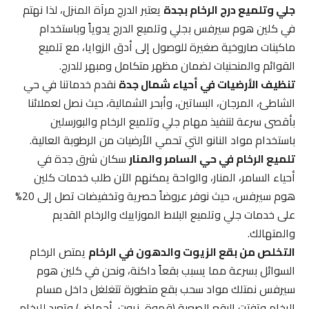
جلي وتلميع درج الرخام بجدة
يعتبر الدرج مرآة المنزل، لذا نهتم
في كلين هوم سيرفس بجلي وتلميع الدرج يدوياً وباستخدام
ماكينات صاروخية صغيرة للوصول إلى أدق الزوايا، مع تلميع
القوائم والمنحنيات لضمان مظهر متكامل ومبهر للدرج.
تنظيف الأرضيات في أحياء شمال جدة
نقدم خدماتنا في حي
الشاطئ، المرجان، البساتين، وأبحر الشمالية، حيث نصل لعملائنا
بأقصى سرعة لتنفيذ مهام جلي وتلميع الرخام والبورسلين
باستخدام مواد النانو التي تحمي الأرضيات من الرطوبة العالية.
تلميع الرخام في حي السامر والمنار
سكان شرق جدة في
أحياء السامر، المنار، والواحة يمكنهم الآن طلب خدمات كلين
هوم سيرفس، حيث نوفر عروضاً حصرية وتخفيضات تصل إلى 20%
على خدمات جلي وتلميع البلاط الموزاييك والرخام القديم
والمتهالك.
التخلص من بقع الزيوت والدهون في الرخام
يمتص الرخام
السوائل بسرعة مما يسبب بقعاً داكنة، ونحن في كلين هوم
سيرفس نمتلك مواد سحب بقع متطورة تتغلغل داخل مسام
الرخام وتفتت البقع الصعبة (قهوة، زيوت، أحماض) وتعيد للرخام