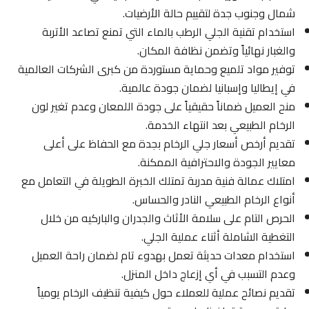
شمال وجنوب جدة لتقييم حالة الأرضيات.
استخدام تقنية الجلي الرطب بالماء التي تمنع تصاعد الأتربة
والغبار نهائياً وتضمن نظافة المكان.
توفير مواد تلميع وحماية مستوردة من كبرى الشركات العالمية
في إيطاليا وإسبانيا لضمان جودة عالمية.
منح العميل ضماناً حقيقياً على جودة اللمعان وعدم تغير لون
الرخام الطبيعي بعد انتهاء الخدمة.
تقديم أرخص أسعار جلي الرخام بجدة مع الحفاظ على أعلى
معايير الجودة والاحترافية الممكنة.
امتلاك عمالة فنية مدربة تمتلك الخبرة الطويلة في التعامل مع
أنواع الرخام الطبيعي النادر والحساس.
الحرص التام على سلامة الأثاث والجدران والباركيه من خلال
التغطية الشاملة أثناء عملية الجلي.
استخدام معدات حديثة تعمل بهدوء تام لضمان راحة العميل
وعدم التسبب في أي إزعاج داخل المنزل.
تقديم نصائح عملية للعملاء حول كيفية تنظيف الرخام يومياً