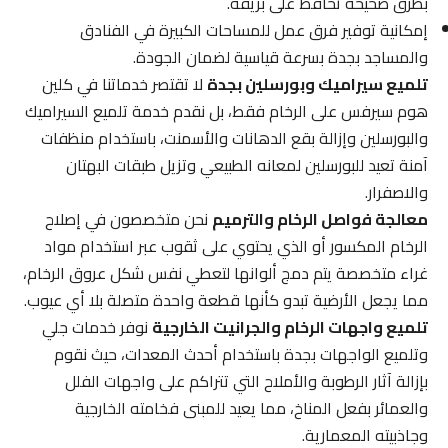
بطرق صحيحة تحافظ على بريقه.
إمكانية توفير فرق عمل للمساحات الكبيرة في الفنادق
والمساجد بجدة بسرعة قياسية لضمان الجودة.
تلميع سيراميك وبورسلين بجدة
لا تقتصر خدماتنا في كلين
هوم سيرفس على الرخام فقط، بل نقدم خدمة تلميع السيراميك
والبورسلين وإزالة بقع الدهانات والأسمنت، باستخدام منظفات
آمنة تعيد للبورسلين لمعانه الطبيعي وتزيل طبقات البهتان
والاصفرار.
معالجة فواصل الرخام والترميم
نحن متخصصون في إصلاح
الرخام المكسور أو الذي يحتوي على ثقوب عبر استخدام مواد
غراء متخصصة يتم دمج ألوانها لتعطي نفس شكل عروق الرخام،
مما يجعل الأرضية تبدو كأنها قطعة واحدة متصلة بلا أي عيوب.
تلميع واجهات الرخام والجرانيت الخارجية
نوفر خدمات جلي
وتلميع الواجهات بجدة باستخدام أحدث المعدات، حيث نقوم
بإزالة آثار الرطوبة والأملاح التي تتراكم على واجهات الفلل
والعمائر بفعل المناخ، مما يعيد للمبنى فخامته الخارجية
وجاذبيته المعمارية.