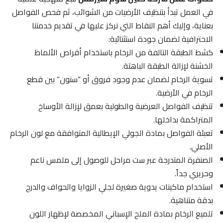
في العمل تبدأ بتنظيف الأرضيات من الشوائب، ثم فحص الفواصل
بعناية، وإليك أهم النقاط التي نركز عليها في تقديم خدمتنا
الاحترافية لضمان جودة استثنائية:
كشط الطبقة التالفة من الرخام باستخدام أقراص الألماظ
الخشنة لإزالة الطبقة الباهتة.
تسوية الرخام لضمان عدم وجود فروق أو “سنون” بين قطع
الرخام في الأرضية.
تنظيف الفواصل العرضية والطولية بعمق لإزالة الأوساخ
المتراكمة بداخلها.
تعبئة الفواصل بمادة الجولي الإيطالية المتوافقة مع لون الرخام
الأصلي.
الصنفرة المتدرجة عبر ست مراحل للوصول إلى ملمس ناعم
وحريري جداً.
استخدام ماكينات يدوية صغيرة لجلي الزوايا والحواف والدرج
بدقة متناهية.
تلميع الرخام بمادة الملح الإسباني المخصصة لإظهار اللون