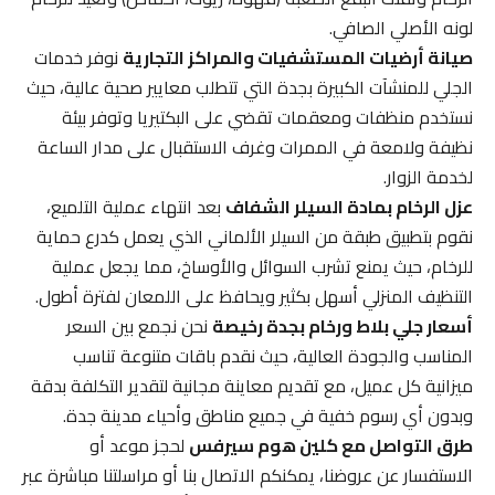
لونه الأصلي الصافي.
صيانة أرضيات المستشفيات والمراكز التجارية
نوفر خدمات
الجلي للمنشآت الكبيرة بجدة التي تتطلب معايير صحية عالية، حيث
نستخدم منظفات ومعقمات تقضي على البكتيريا وتوفر بيئة
نظيفة ولامعة في الممرات وغرف الاستقبال على مدار الساعة
لخدمة الزوار.
عزل الرخام بمادة السيلر الشفاف
بعد انتهاء عملية التلميع،
نقوم بتطبيق طبقة من السيلر الألماني الذي يعمل كدرع حماية
للرخام، حيث يمنع تشرب السوائل والأوساخ، مما يجعل عملية
التنظيف المنزلي أسهل بكثير ويحافظ على اللمعان لفترة أطول.
أسعار جلي بلاط ورخام بجدة رخيصة
نحن نجمع بين السعر
المناسب والجودة العالية، حيث نقدم باقات متنوعة تناسب
ميزانية كل عميل، مع تقديم معاينة مجانية لتقدير التكلفة بدقة
وبدون أي رسوم خفية في جميع مناطق وأحياء مدينة جدة.
طرق التواصل مع كلين هوم سيرفس
لحجز موعد أو
الاستفسار عن عروضنا، يمكنكم الاتصال بنا أو مراسلتنا مباشرة عبر