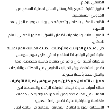
الطبيعي للرخام.
تطبيق تقنية التلميع بالكريستال السائل لحماية السطح من
الخدوش المستقبلية.
تنظيف المكان بالكامل وتجفيفه من رواسب ومياه الجلي بعد
الانتهاء.
تلميع النعلات والواجهات لضمان تناسق المظهر الجمالي العام
للمكان.
جلي وتلميع الجرانيت والأرضيات الصلبة
الجرانيت يتميز بصلابة
عالية تفوق الرخام، لذا نستخدم له في كلين هوم سيرفس
ماكينات ثقيلة الوزن وأقراص صنفرة ماسية مخصصة، مما
يضمن استعادة بريق الجرانيت الطبيعي في المكاتب والشركات
والفلل بجدة بأسعار مميزة.
مميزات التعامل مع كلين هوم سيرفس لصيانة الأرضيات
هناك أسباب عديدة تجعلنا الشركة الرائدة والمفضلة لدى
العملاء في مدينة جدة ومن أهمها ما نوفره من خدمات
متكاملة واحترافية عالية تضمن راحة العميل:
الاستجابة الفورية لطلبات المعاينة المجانية في كافة أحياء