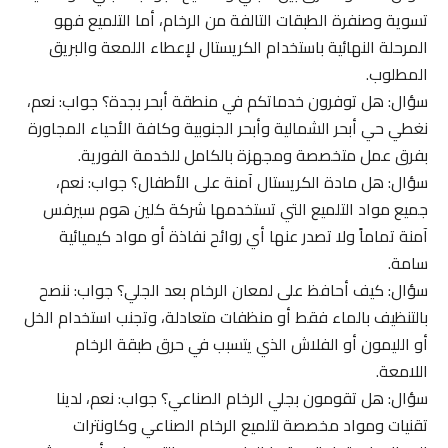
تسوية وصنفرة الطبقات التالفة من الرخام، أما التلميع فهو
المرحلة النهائية باستخدام الكريستال لإعطاء اللمعة والبريق
المطلوب.
سؤال: هل توفرون خدماتكم في منطقة أبحر بجدة؟ جواب: نعم،
نغطي حي أبحر الشمالية وأبحر الجنوبية وكافة الأحياء المجاورة
بفرق عمل متخصصة ومجهزة بالكامل للخدمة الفورية.
سؤال: هل مادة الكريستال آمنة على الأطفال؟ جواب: نعم،
جميع مواد التلميع التي تستخدمها شركة كلين هوم سيرفس
آمنة تماماً ولا تصدر عنها أي روائح نفاذة أو مواد كيميائية
سامة.
سؤال: كيف أحافظ على لمعان الرخام بعد الجلي؟ جواب: ننصح
بالتنظيف بالماء فقط أو منظفات متعادلة، وتجنب استخدام الخل
أو الليمون أو الفلاش الذي يتسبب في حرق طبقة الرخام
اللامعة.
سؤال: هل تقومون بجلي الرخام الصناعي؟ جواب: نعم، لدينا
تقنيات ومواد مخصصة لتلميع الرخام الصناعي وكاونترات