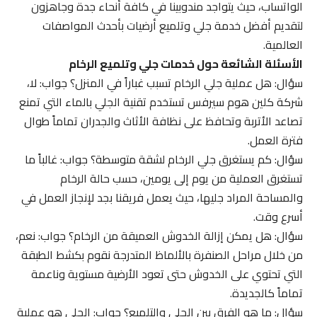
الواتساب، حيث يتواجد مندوبينا في كافة أنحاء جدة وجاهزون
لتقديم أفضل خدمة جلي وتلميع أرضيات بأحدث المواصفات
العالمية.
الأسئلة الشائعة حول خدمات جلي وتلميع الرخام
سؤال: هل عملية جلي الرخام تسبب غباراً في المنزل؟ جواب: لا،
شركة كلين هوم سيرفس تستخدم تقنية الجلي بالماء التي تمنع
تصاعد الأتربة وتحافظ على نظافة الأثاث والجدران تماماً طوال
فترة العمل.
سؤال: كم يستغرق جلي الرخام لشقة متوسطة؟ جواب: غالباً ما
تستغرق العملية من يوم إلى يومين، حسب حالة الرخام
والمساحة المراد جليها، حيث يعمل فريقنا بجد لإنجاز العمل في
أسرع وقت.
سؤال: هل يمكن إزالة الخدوش العميقة من الرخام؟ جواب: نعم،
من خلال مراحل الصنفرة بالألماظ المتدرجة نقوم بكشط الطبقة
التي تحتوي على الخدوش حتى تعود الأرضية مستوية وناعمة
تماماً كالجديدة.
سؤال: ما هو الفرق بين الجلي والتلميع؟ جواب: الجلي هو عملية