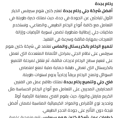
رخام بجدة
أفضل شركة جلي رخام بجدة
تعتبر كلين هوم سيرفس الخيار
الأول للباحثين عن الجودة في جدة، حيث نمتلك خبرة طويلة في
التعامل مع كافة أنواع الرخام الطبيعي والصناعي، ونستخدم
ماكينات جلي إيطالية متطورة تضمن تسوية الأرضيات وإزالة
التعرجات بمهارة فائقة وسرعة في التنفيذ.
تلميع الرخام بالكريستال والماس
نعتمد في شركة كلين هوم
سيرفس على نظام الجلي بمراحل الألماظ المتعددة التي تعمل
على تنعيم سطح الرخام لدرجات فائقة، ثم ننتقل لمرحلة التلميع
بالكريستال التي تعطي طبقة حماية صلبة تمنع امتصاص
السوائل وتمنح الرخام بريقاً زجاجياً يدوم لسنوات طويلة.
فني جلي وتلميع رخام بجدة
نمتلك طاقم عمل من الفنيين
المحترفين المدربين على التعامل مع أنواع الرخام الحساسة مثل
الكريم مارفل والروزا، حيث يقوم الفني بمعاينة الأرضية أولاً
وتحديد نوع الأقراص والمواد الكيميائية المناسبة لضمان أفضل
نتيجة دون التأثير على جودة الحجر الطبيعي.
خطوات عمل شركة كلين هوم سيرفس
نتبع منهجية علمية