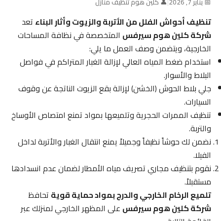
📅 يناير 7, 2026
|
👤 كلين هوم تنظيف منازل
تنظيف أحواش الفلل من الأتربة والزيوت وأثار البناء
تعد
شركة كلين هوم سيرفس
المتخصصة في نظافة المساحات
الخارجية، ويتضمن وصف العمل ما يلي:
استخدام ضغط المياه العالي لإزالة الغبار المتراكم في فواصل
البلاط والأسوار.
جلي بلاط الحوش (الخشن) لإزالة بقع الزيوت الناتجة عن وقوف
السيارات.
تنظيف الممرات الحجرية وتلميعها بمواد تمنع امتصاص الأوساخ
والتربة.
نضمن لك حوشاً نظيفاً وجميلاً يمنع انتقال الغبار والأتربة لداخل
الفيلا.
نقوم بتنظيف مجاري تصريف مياه الأمطار لضمان عدم انسدادها
مستقبلاً.
تلميع الرخام الخارجي والدرج بمواد حماية قوية
تحافظ
شركة كلين هوم سيرفس
على المظهر الخارجي لمنزلك عبر