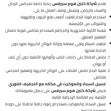
تقدم
شركة كلين هوم سيرفس
رعاية خاصة لمجالس الرجال
والنساء بالرياض، ويشمل وصف العمل ما يلي:
استخدام قوة البخار لتفتيت أصعب بقع الزيوت والقهوة
والشوائب من الأقمشة.
شفط الأتربة المجهرية والجراثيم باستخدام مكانس قوية لضمان
التعقيم العميق.
تنظيف الستائر وهي معلقة وإزالة الروائح الكريهة منها دون
الحاجة لفكها.
نضمن الحفاظ على خامات الكنب وألوانها الأصلية دون أي تلف
أو بهتان.
تقنية البخار تضمن القضاء على الروائح الكريهة وتعقيم المجلس
بالكامل.
غسيل السجاد والموكيت في مكانه مع التجفيف الفوري
تحرص
شركة كلين هوم سيرفس
على جمال مفروشاتك
الأرضية عبر القائمة الإجرائية التالية:
غسيل السجاد والموكيت باستخدام رغوة جافة تحافظ على جودة
ونعومة الخيوط.