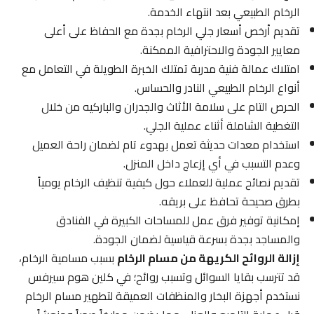
الرخام الطبيعي بعد انتهاء الخدمة.
تقديم أرخص أسعار جلي الرخام بجدة مع الحفاظ على أعلى
معايير الجودة والاحترافية الممكنة.
امتلاك عمالة فنية مدربة تمتلك الخبرة الطويلة في التعامل مع
أنواع الرخام الطبيعي النادر والحساس.
الحرص التام على سلامة الأثاث والجدران والباركيه من خلال
التغطية الشاملة أثناء عملية الجلي.
استخدام معدات حديثة تعمل بهدوء تام لضمان راحة العميل
وعدم التسبب في أي إزعاج داخل المنزل.
تقديم نصائح عملية للعملاء حول كيفية تنظيف الرخام يومياً
بطرق صحيحة تحافظ على بريقه.
إمكانية توفير فرق عمل للمساحات الكبيرة في الفنادق
والمساجد بجدة بسرعة قياسية لضمان الجودة.
إزالة الروائح الكريهة من مسام الرخام
بسبب مسامية الرخام،
قد تترسب بقايا السوائل وتسبب روائح؛ في كلين هوم سيرفس
نستخدم أجهزة البخار والمنظفات العميقة لتطهير مسام الرخام