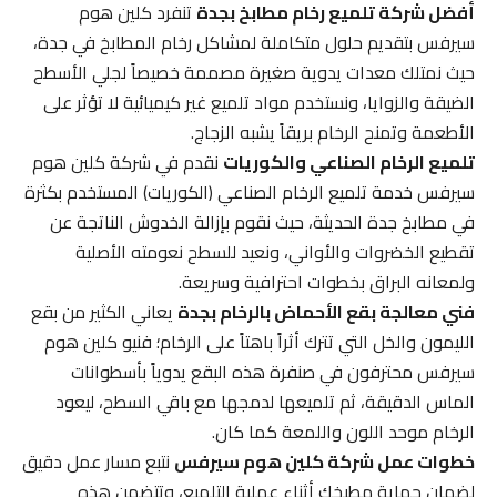
أفضل شركة تلميع رخام مطابخ بجدة
تنفرد كلين هوم
سيرفس بتقديم حلول متكاملة لمشاكل رخام المطابخ في جدة،
حيث نمتلك معدات يدوية صغيرة مصممة خصيصاً لجلي الأسطح
الضيقة والزوايا، ونستخدم مواد تلميع غير كيميائية لا تؤثر على
الأطعمة وتمنح الرخام بريقاً يشبه الزجاج.
تلميع الرخام الصناعي والكوريات
نقدم في شركة كلين هوم
سيرفس خدمة تلميع الرخام الصناعي (الكوريات) المستخدم بكثرة
في مطابخ جدة الحديثة، حيث نقوم بإزالة الخدوش الناتجة عن
تقطيع الخضروات والأواني، ونعيد للسطح نعومته الأصلية
ولمعانه البراق بخطوات احترافية وسريعة.
فني معالجة بقع الأحماض بالرخام بجدة
يعاني الكثير من بقع
الليمون والخل التي تترك أثراً باهتاً على الرخام؛ فنيو كلين هوم
سيرفس محترفون في صنفرة هذه البقع يدوياً بأسطوانات
الماس الدقيقة، ثم تلميعها لدمجها مع باقي السطح، ليعود
الرخام موحد اللون واللمعة كما كان.
خطوات عمل شركة كلين هوم سيرفس
نتبع مسار عمل دقيق
لضمان حماية مطبخك أثناء عملية التلميع، وتتضمن هذه