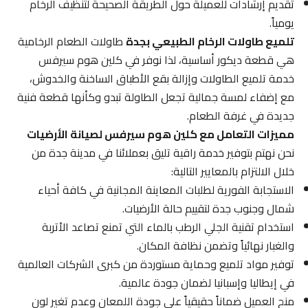
تقديم إرشادات للعميلة حول الطريقة الصحيحة لتنظيف الرخام
يومياً.
تلميع طاولات الرخام الطبيعي بجدة
طاولات الطعام الرخامية
هي قطعة ديكور أساسية، لذا نوفر في كلين هوم سيرفس
خدمة تلميع الطاولات وإزالة بقع الأطباق الساخنة والخدوش،
مع إضفاء لمسة جمالية تجعل الطاولة تبدو وكأنها قطعة فنية
جديدة في غرفة الطعام.
مميزات التعامل مع كلين هوم سيرفس لصيانة الأرضيات
نحن نهتم بتوفير خدمة راقية تليق بعملائنا في مدينة جدة من
خلال الالتزام بالمعايير التالية:
الاستجابة الفورية لطلبات المعاينة المجانية في كافة أحياء
شمال وجنوب جدة لتقييم حالة الأرضيات.
استخدام تقنية الجلي الرطب بالماء التي تمنع تصاعد الأتربة
والغبار نهائياً وتضمن نظافة المكان.
توفير مواد تلميع وحماية مستوردة من كبرى الشركات العالمية
في إيطاليا وإسبانيا لضمان جودة عالمية.
منح العميل ضماناً حقيقياً على جودة اللمعان وعدم تغير لون