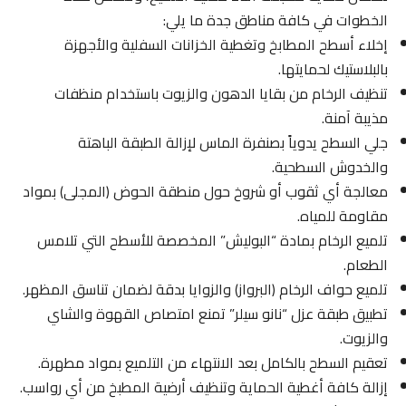
الخطوات في كافة مناطق جدة ما يلي:
إخلاء أسطح المطابخ وتغطية الخزانات السفلية والأجهزة
بالبلاستيك لحمايتها.
تنظيف الرخام من بقايا الدهون والزيوت باستخدام منظفات
مذيبة آمنة.
جلي السطح يدوياً بصنفرة الماس لإزالة الطبقة الباهتة
والخدوش السطحية.
معالجة أي ثقوب أو شروخ حول منطقة الحوض (المجلى) بمواد
مقاومة للمياه.
تلميع الرخام بمادة “البوليش” المخصصة للأسطح التي تلامس
الطعام.
تلميع حواف الرخام (البرواز) والزوايا بدقة لضمان تناسق المظهر.
تطبيق طبقة عزل “نانو سيلر” تمنع امتصاص القهوة والشاي
والزيوت.
تعقيم السطح بالكامل بعد الانتهاء من التلميع بمواد مطهرة.
إزالة كافة أغطية الحماية وتنظيف أرضية المطبخ من أي رواسب.