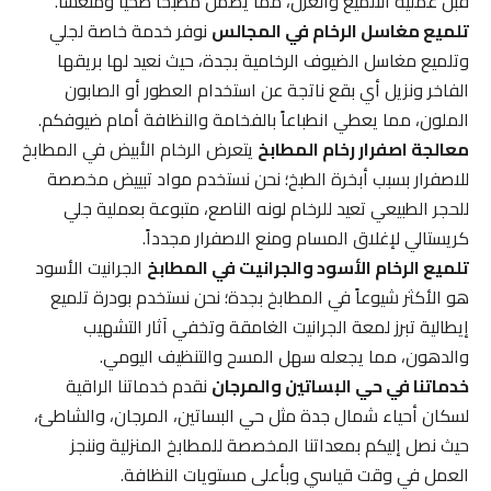
قبل عملية التلميع والعزل، مما يضمن مطبخاً صحياً ومنعشاً.
تلميع مغاسل الرخام في المجالس
نوفر خدمة خاصة لجلي
وتلميع مغاسل الضيوف الرخامية بجدة، حيث نعيد لها بريقها
الفاخر ونزيل أي بقع ناتجة عن استخدام العطور أو الصابون
الملون، مما يعطي انطباعاً بالفخامة والنظافة أمام ضيوفكم.
معالجة اصفرار رخام المطابخ
يتعرض الرخام الأبيض في المطابخ
للاصفرار بسبب أبخرة الطبخ؛ نحن نستخدم مواد تبييض مخصصة
للحجر الطبيعي تعيد للرخام لونه الناصع، متبوعة بعملية جلي
كريستالي لإغلاق المسام ومنع الاصفرار مجدداً.
تلميع الرخام الأسود والجرانيت في المطابخ
الجرانيت الأسود
هو الأكثر شيوعاً في المطابخ بجدة؛ نحن نستخدم بودرة تلميع
إيطالية تبرز لمعة الجرانيت الغامقة وتخفي آثار التشهيب
والدهون، مما يجعله سهل المسح والتنظيف اليومي.
خدماتنا في حي البساتين والمرجان
نقدم خدماتنا الراقية
لسكان أحياء شمال جدة مثل حي البساتين، المرجان، والشاطئ،
حيث نصل إليكم بمعداتنا المخصصة للمطابخ المنزلية وننجز
العمل في وقت قياسي وبأعلى مستويات النظافة.