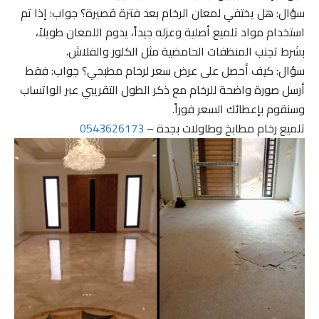
سؤال: هل يختفي لمعان الرخام بعد فترة قصيرة؟ جواب: إذا تم
استخدام مواد تلميع أصلية وعزله جيداً، يدوم اللمعان طويلاً،
بشرط تجنب المنظفات الحامضية مثل الكلور والفلاش.
سؤال: كيف أحصل على عرض سعر لرخام مطبخي؟ جواب: فقط
أرسل صورة واضحة للرخام مع ذكر الطول التقريبي عبر الواتساب
وسنقوم بإعطائك السعر فوراً.
تلميع رخام مطابخ وطاولات بجدة –
0543626173