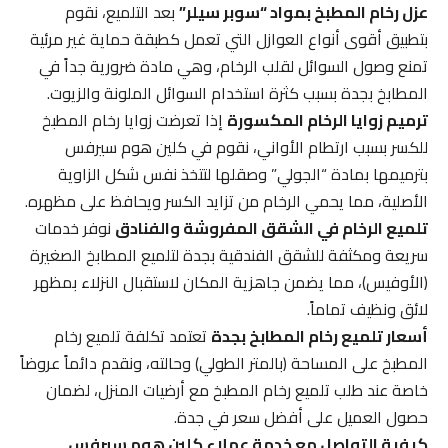
عزل رخام المطبخ بمواد “سوبر سيلر”
بعد التلميع، نقوم
بتطبيق أقوى أنواع العوازل التي تعمل كطبقة حماية غير مرئية
تمنع وصول السوائل لقلب الرخام، وهي مادة ضرورية جداً في
المطابخ بجدة بسبب كثرة استخدام السوائل الملونة والزيوت.
ترميم زوايا الرخام المكسورة
إذا تعرضت زوايا رخام المطبخ
للكسر بسبب ارتطام الأواني، نقوم في كلين هوم سيرفس
بترميمها بمادة “الجولي” وصقلها لتتخذ نفس شكل الزاوية
الأصلية، مما يحمي الرخام من تزايد الكسر ويحافظ على مظهره.
تلميع الرخام في الشقق المفروشة والفنادق
نوفر خدمات
سريعة ومكثفة للشقق الفندقية بجدة لتلميع المطابخ الصغيرة
(الأوفيس)، مما يضمن جاهزية المكان لاستقبال النزلاء بمظهر
لائق ونظيف تماماً.
أسعار تلميع رخام المطابخ بجدة
تعتمد تكلفة تلميع رخام
المطبخ على المساحة (بالمتر الطولي) وحالته، ونقدم دائماً عروضاً
خاصة عند طلب تلميع رخام المطبخ مع أرضيات المنزل، لضمان
حصول العميل على أفضل سعر في جدة.
كيفية التواصل مع خدمة عملاء كلين هوم سيرفس