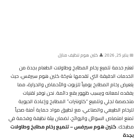
📅 يناير 25, 2026
|
👤 كلين هوم تنظيف منازل
تعتبر خدمة تلميع رخام المطابخ وطاولات الطعام بجدة من
الخدمات الدقيقة التي تقدمها شركة كلين هوم سيرفس، حيث
يتعرض رخام المطابخ يومياً للزيوت والأحماض والحرارة، مما
يفقده لمعانه ويسبب ظهور بقع دائمة. نحن نوفر تقنيات
متخصصة لجلي وتلميع “كاونترات” المطابخ وإعادة الحيوية
للرخام الطبيعي والصناعي، مع تطبيق مواد حماية آمنة صحياً
تمنع امتصاص السوائل والروائح، لضمان بيئة نظيفة وفخمة في
مطبخك.
كلين هوم سيرفس – تلميع رخام مطابخ وطاولات
بجدة