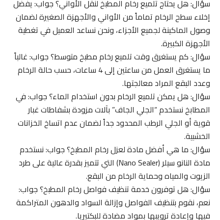
سؤال: هل يحتاج تلميع رخام المطبخ لنقل الأواني؟ جواب: يفضل
إخلاء سطح الرخام تماماً من الأواني والأجهزة الصغيرة لضمان
وصول الماكينة لجميع الأجزاء، ونحن نساعد العميل في تغطية
الأجهزة الكبيرة.
سؤال: كم يستغرق وقت تلميع رخام مطبخ متوسط؟ جواب: غالباً
ما يستغرق العمل من ساعتين إلى 4 ساعات، حسب حالة الرخام
وعدد البقع المراد معالجتها.
سؤال: هل يمكن تلميع الرخام بدون استخدام الماء؟ جواب: في
المطابخ نستخدم “الجلي الجاف” بآلات مزودة بشفاطات غبار
قوية أو الجلي الرطب المحدود جداً لضمان عدم اتساخ الخزانات
الخشبية.
سؤال: ما هي أفضل مادة لعزل رخام المطبخ؟ جواب: نستخدم
مادة النانو سيلر (Nano Sealer) التي تتميز بقدرة عالية على طرد
الزيوت والمياه وحماية الرخام من البقع.
سؤال: هل توفرون خدمة تنظيف فواصل رخام المطبخ؟ جواب:
نعم، نقوم بتنظيف الفواصل وإزالة السواد والدهون المتراكمة
فيها وإعادة ترويبها بمواد مضادة للبكتيريا.