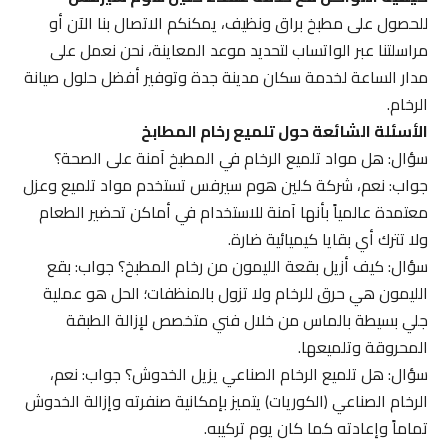
للحصول على مطبخ براق ونظيف، يمكنكم الاتصال بنا الآن أو
مراسلتنا عبر الواتساب لتحديد موعد المعاينة، نحن نعمل على
مدار الساعة لخدمة سكان مدينة جدة وتوفير أفضل حلول صيانة
الرخام.
الأسئلة الشائعة حول تلميع رخام المطابخ
سؤال: هل مواد تلميع الرخام في المطبخ آمنة على الصحة؟
جواب: نعم، شركة كلين هوم سيرفس تستخدم مواد تلميع وعزل
معتمدة عالمياً بأنها آمنة للاستخدام في أماكن تحضير الطعام
ولا تترك أي بقايا كيميائية ضارة.
سؤال: كيف أزيل بقعة الليمون من رخام المطبخ؟ جواب: بقع
الليمون هي حرق للرخام ولا تزول بالمنظفات؛ الحل هو عملية
جلي بسيطة بالماس من خلال فني متخصص لإزالة الطبقة
المحروقة وتلميعها.
سؤال: هل تلميع الرخام الصناعي يزيل الخدوش؟ جواب: نعم،
الرخام الصناعي (الكوريات) يتميز بإمكانية صنفرته وإزالة الخدوش
تماماً وإعادته كما كان يوم تركيبه.