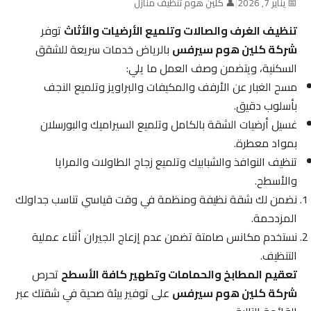
📅 يناير 7, 2026
|
👤 كلين هوم تنظيف منازل
تنظيف الغرف والصالات وتلميع الأرضيات والأثاث
توفر
شركة كلين هوم سيرفس
بالرياض خدمات سريعة للشقق
السكنية، ويتضمن وصف العمل ما يلي:
مسح الغبار عن الأرفف والمكيفات والبراويز وتلميع النجف
بأسلوب دقيق.
غسيل أرضيات الشقة بالكامل وتلميع السيراميك والبورسلان
بمواد معطرة.
تنظيف النوافذ والشبابيك وتلميع زجاج الطاولات والمرايا
والأسطح.
نضمن لك شقة نظيفة ومنظمة في وقت قياسي تناسب جداولك
المزدحمة.
نستخدم مكانس صامتة تضمن عدم إزعاج الجيران أثناء عملية
التنظيف.
تعقيم المطابخ والحمامات وتطهير كافة الأسطح
تحرص
شركة كلين هوم سيرفس
على توفير بيئة صحية في شقتك عبر