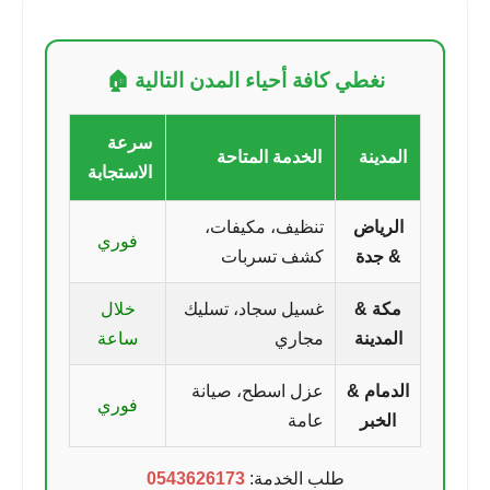
نغطي كافة أحياء المدن التالية 🏠
سرعة
المدينة
الخدمة المتاحة
الاستجابة
الرياض
تنظيف، مكيفات،
فوري
& جدة
كشف تسربات
مكة &
غسيل سجاد، تسليك
خلال
المدينة
مجاري
ساعة
الدمام &
عزل اسطح، صيانة
فوري
الخبر
عامة
طلب الخدمة:
0543626173