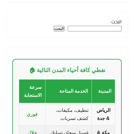
البحث
البحث
نغطي كافة أحياء المدن التالية 🏠
سرعة
المدينة
الخدمة المتاحة
الاستجابة
الرياض
تنظيف، مكيفات،
فوري
& جدة
كشف تسربات
مكة &
غسيل سجاد، تسليك
خلال