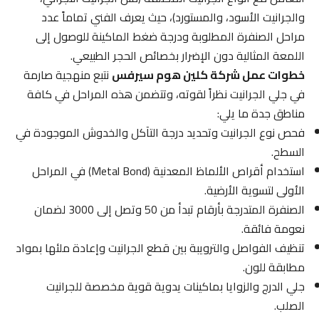
والجرانيت الأسود، والمستورد)، حيث يعرف الفني تماماً عدد
مراحل الصنفرة المطلوبة ودرجة ضغط الماكينة للوصول إلى
اللمعة المثالية دون الإضرار بخصائص الحجر الطبيعي.
خطوات عمل شركة كلين هوم سيرفس
نتبع منهجية صارمة
في جلي الجرانيت نظراً لقوته، وتتضمن هذه المراحل في كافة
مناطق جدة ما يلي:
فحص نوع الجرانيت وتحديد درجة التآكل والخدوش الموجودة في
السطح.
استخدام أقراص الألماظ المعدنية (Metal Bond) في المراحل
الأولى لتسوية الأرضية.
الصنفرة المتدرجة بأرقام تبدأ من 50 وتصل إلى 3000 لضمان
نعومة فائقة.
تنظيف الفواصل والترويبة بين قطع الجرانيت وإعادة ملئها بمواد
مطابقة للون.
جلي الدرج والزوايا بماكينات يدوية قوية مخصصة للجرانيت
الصلب.