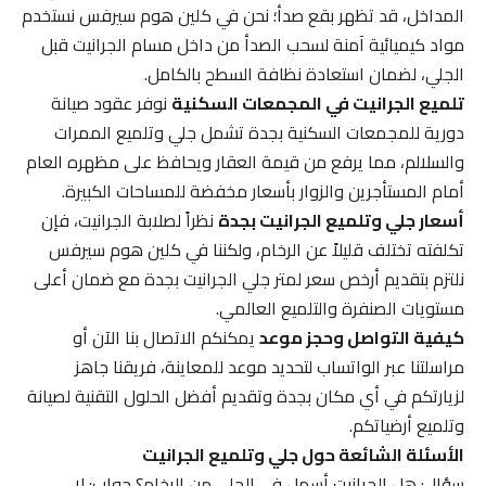
المداخل، قد تظهر بقع صدأ؛ نحن في كلين هوم سيرفس نستخدم
مواد كيميائية آمنة لسحب الصدأ من داخل مسام الجرانيت قبل
الجلي، لضمان استعادة نظافة السطح بالكامل.
تلميع الجرانيت في المجمعات السكنية
نوفر عقود صيانة
دورية للمجمعات السكنية بجدة تشمل جلي وتلميع الممرات
والسلالم، مما يرفع من قيمة العقار ويحافظ على مظهره العام
أمام المستأجرين والزوار بأسعار مخفضة للمساحات الكبيرة.
أسعار جلي وتلميع الجرانيت بجدة
نظراً لصلابة الجرانيت، فإن
تكلفته تختلف قليلاً عن الرخام، ولكننا في كلين هوم سيرفس
نلتزم بتقديم أرخص سعر لمتر جلي الجرانيت بجدة مع ضمان أعلى
مستويات الصنفرة والتلميع العالمي.
كيفية التواصل وحجز موعد
يمكنكم الاتصال بنا الآن أو
مراسلتنا عبر الواتساب لتحديد موعد للمعاينة، فريقنا جاهز
لزيارتكم في أي مكان بجدة وتقديم أفضل الحلول التقنية لصيانة
وتلميع أرضياتكم.
الأسئلة الشائعة حول جلي وتلميع الجرانيت
سؤال: هل الجرانيت أسهل في الجلي من الرخام؟ جواب: لا،