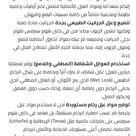
إليكم بمعداتنا ومواد العزل الألمانية لنضمن لكم أرضيات رخامية
نظيفة ومحمية تماماً من كافة مسببات البقع والبهتان.
تلميع وعزل الجرانيت الطبيعي بجدة
الجرانيت مادة صلبة
ولكنها تمتص الزيوت ببطء؛ نحن في كلين هوم سيرفس نقوم
بجلي الجرانيت وتلميعه ثم عزله بمواد تخترق أعماقه لتمنع
وصول الزيوت إليه، مما يجعله الخيار الأمثل لمطابخ الفلل في
جدة.
استخدام العوازل الشفافة (المطفي واللامع)
نوفر لعملائنا
خيارين للعزل؛ عازل شفاف لا يترك أثراً ويحافظ على شكل الرخام
الطبيعي (Wet Look) الذي يبرز الألوان، أو العازل المطفي الذي
يحمي الرخام دون إضافة أي لمعة، وذلك حسب ذوق العميل
وديكور المنزل.
توفير مواد عزل رخام مستوردة
نحن لا نستخدم مواد عزل
رخيصة قد تسبب اصفرار الرخام مستقبلاً، بل نعتمد في كلين هوم
سيرفس على ماركات عالمية مثل (Tenax) الإيطالية و (Lithofin)
الألمانية، لضمان أعلى مستويات الحماية والأمان للرخام.