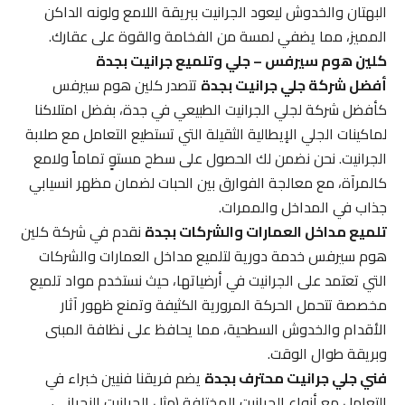
البهتان والخدوش ليعود الجرانيت ببريقة اللامع ولونه الداكن
المميز، مما يضفي لمسة من الفخامة والقوة على عقارك.
كلين هوم سيرفس – جلي وتلميع جرانيت بجدة
أفضل شركة جلي جرانيت بجدة
تتصدر كلين هوم سيرفس
كأفضل شركة لجلي الجرانيت الطبيعي في جدة، بفضل امتلاكنا
لماكينات الجلي الإيطالية الثقيلة التي تستطيع التعامل مع صلابة
الجرانيت. نحن نضمن لك الحصول على سطح مستوٍ تماماً ولامع
كالمرآة، مع معالجة الفوارق بين الحبات لضمان مظهر انسيابي
جذاب في المداخل والممرات.
تلميع مداخل العمارات والشركات بجدة
نقدم في شركة كلين
هوم سيرفس خدمة دورية لتلميع مداخل العمارات والشركات
التي تعتمد على الجرانيت في أرضياتها، حيث نستخدم مواد تلميع
مخصصة تتحمل الحركة المرورية الكثيفة وتمنع ظهور آثار
الأقدام والخدوش السطحية، مما يحافظ على نظافة المبنى
وبريقة طوال الوقت.
فني جلي جرانيت محترف بجدة
يضم فريقنا فنيين خبراء في
التعامل مع أنواع الجرانيت المختلفة (مثل الجرانيت النجراني،