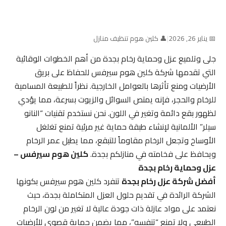
📅 يناير 26, 2026
|
👤 كلين هوم تنظيف منازل
جلى وتلميع عزل وحماية رخام بجدة من أهم الخطوات الوقائية
التي تقدمها شركة كلين هوم سيرفس للحفاظ على بريق
الأرضيات ومنع تأثرها بالعوامل الخارجية. نظراً للطبيعة المسامية
للرخام والحجر، فإنه يمتص السوائل والزيوت بسرعة، مما يؤدي
لظهور بقع دائمة وتغير في اللون. نحن نستخدم تقنيات “النانو
سيلر” الألمانية لإنشاء طبقة حماية غير مرئية تمنع تغلغل
الأوساخ وتجعل الرخام مقاوماً للتبقع، مما يطيل عمر الرخام
ويحافظ على فخامته في منازلكم بجدة.
كلين هوم سيرفس –
عزل وحماية رخام بجدة
أفضل شركة عزل رخام بجدة
تنفرد كلين هوم سيرفس بكونها
الشركة الرائدة في تقديم حلول العزل المتكاملة بجدة، حيث
نعتمد على مواد عازلة ذات جودة عالية لا تغير من لون الرخام
الطبيعي ولا تمنع “تنفسه”، مما يضمن حماية قصوى للأرضيات