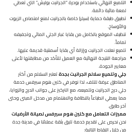
التلميع النهائي باستخدام بودرة “الجرانيت بوليش” التي تعطي
لمعة مائية دائمة.
تطبيق طبقة حماية (سيلر) خاصة بالجرانيت لمنع امتصاص الزيوت
والأوساخ.
تنظيف الموقع بالكامل من بقايا غبار الجلي المائي وتجفيفه
تماماً.
تلميع نعلات الجرانيت وإزالة أي بقايا أسمنتية قديمة عليها.
مراجعة النتيجة النهائية مع العميل للتأكد من مطابقتها لأعلى
معايير الجودة.
جلي وتلميع سلالم الجرانيت بجدة
تعتبر السلالم من أكثر
المناطق عرضة للتلف، لذا نوفر في كلين هوم سيرفس خدمة
جلي درج الجرانيت وتلميعه، مع التركيز على جوانب الدرج والزوايا،
مما يعطي انطباعاً بالنظافة والاهتمام من مدخل المبنى وحتى
آخر طابق.
مميزات التعامل مع كلين هوم سيرفس لصيانة الأرضيات
نحن نحرص على تقديم خدمة تليق بثقة عملائنا في مدينة جدة
من خلال النقاط التالية: