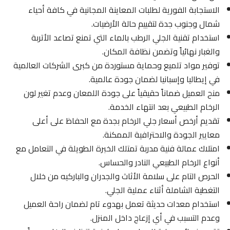
الاستجابة الفورية لطلبات المعاينة المجانية في كافة أحياء
شمال وجنوب جدة لتقييم حالة الأرضيات.
استخدام تقنية الجلي الرطب بالماء التي تمنع تصاعد الأتربة
والغبار نهائياً وتضمن نظافة المكان.
توفير مواد تلميع وحماية مستوردة من كبرى الشركات العالمية
في إيطاليا وإسبانيا لضمان جودة عالمية.
منح العميل ضماناً حقيقياً على جودة اللمعان وعدم تغير لون
الرخام الطبيعي بعد انتهاء الخدمة.
تقديم أرخص أسعار جلي الرخام بجدة مع الحفاظ على أعلى
معايير الجودة والاحترافية الممكنة.
امتلاك عمالة فنية مدربة تمتلك الخبرة الطويلة في التعامل مع
أنواع الرخام الطبيعي النادر والحساس.
الحرص التام على سلامة الأثاث والجدران والباركيه من خلال
التغطية الشاملة أثناء عملية الجلي.
استخدام معدات حديثة تعمل بهدوء تام لضمان راحة العميل
وعدم التسبب في أي إزعاج داخل المنزل.