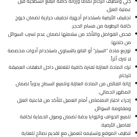
جلي وتنظيف الرخام تماماً وإزالة كافة البقع السطحية قبل
عملية العزل.
تجفيف الأرضية باستخدام أجهزة تجفيف حرارية لضمان خروج
كافة الرطوبة من مسام الحجر.
فحص الفواصل والتأكد من سلامتها لضمان عدم تسرب السوائل
من خلالها.
توزيع مادة “السيلر” أو النانو بالتساوي باستخدام أدوات مخصصة
لا تترك أثراً.
ترك المادة العازلة لفترة كافية للتغلغل داخل الطبقات العميقة
للرخام.
إزالة الفائض من المادة العازلة وتلميع السطح يدوياً لضمان
المظهر الجمالي.
إجراء اختبار الامتصاص أمام العميل للتأكد من فاعلية العزل
ومقاومة السوائل.
تلميع الحواف والزوايا بدقة لضمان وصول الحماية لكافة
تفاصيل الأرضية.
تنظيف الموقع وتسليمه للعميل مع تقديم نصائح للعناية