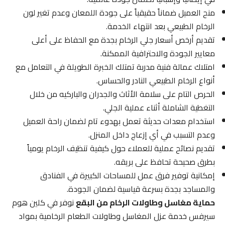
منح العميل ضماناً حقيقياً على جودة اللمعان وعدم تغير لون
الرخام الطبيعي بعد انتهاء الخدمة.
تقديم أرخص أسعار جلي الرخام بجدة مع الحفاظ على أعلى
معايير الجودة والاحترافية الممكنة.
امتلاك عمالة فنية مدربة تمتلك الخبرة الطويلة في التعامل مع
أنواع الرخام الطبيعي النادر والحساس.
الحرص التام على سلامة الأثاث والجدران والباركيه من خلال
التغطية الشاملة أثناء عملية الجلي.
استخدام معدات حديثة تعمل بهدوء تام لضمان راحة العميل
وعدم التسبب في أي إزعاج داخل المنزل.
تقديم نصائح عملية للعملاء حول كيفية تنظيف الرخام يومياً
بطرق صحيحة تحافظ على بريقه.
إمكانية توفير فرق عمل للمساحات الكبيرة في الفنادق
والمساجد بجدة بسرعة قياسية لضمان الجودة.
حماية مغاسل وطاولات الرخام من البقع
نوفر في كلين هوم
سيرفس خدمة عزل المغاسل وطاولات الطعام الرخامية بمواد