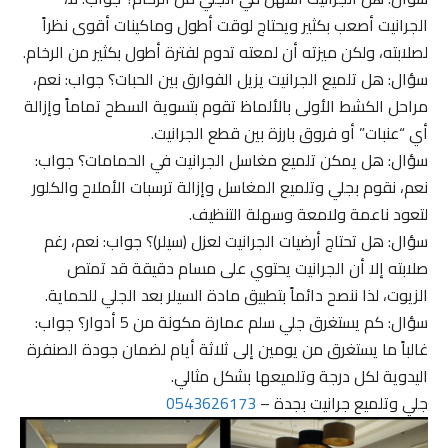
الجرانيت أصعب بكثير ويحتاج لوقت أطول وماكينات أقوى نظراً
لصلابته، ولكن ميزته أن لمعته تدوم لفترة أطول بكثير من الرخام.
سؤال: هل تلميع الجرانيت يزيل الفوارق بين الحبات؟ جواب: نعم،
مراحل الكشط الأولى بالألماظ تقوم بتسوية السطح تماماً وإزالة
أي “عنبات” أو فروق بارزة بين قطع الجرانيت.
سؤال: هل يمكن تلميع مغاسل الجرانيت في الحمامات؟ جواب:
نعم، نقوم بجلي وتلميع المغاسل وإزالة ترسبات الأملاح والكلور
لتعود ناعمة ولامعة وسهلة التنظيف.
سؤال: هل تحتاج أرضيات الجرانيت لعزل (سيلر)؟ جواب: نعم، رغم
صلابته إلا أن الجرانيت يحتوي على مسام دقيقة قد تمتص
الزيوت، لذا ننصح دائماً بتطبيق مادة السيلر بعد الجلي للحماية.
سؤال: كم يستغرق جلي سلم عمارة مكونة من 5 أدوار؟ جواب:
غالباً ما يستغرق من يومين إلى ثلاثة أيام لضمان جودة الصنفرة
اليدوية لكل درجة وتلميعها بشكل مثالي.
جلي وتلميع جرانيت بجدة –
0543626173