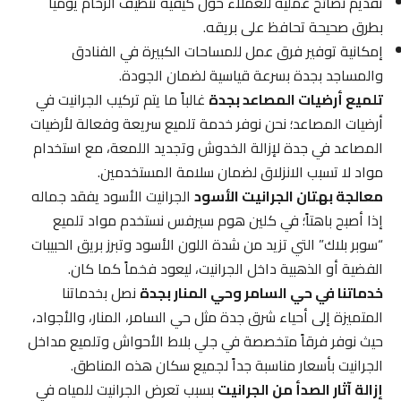
تقديم نصائح عملية للعملاء حول كيفية تنظيف الرخام يومياً
بطرق صحيحة تحافظ على بريقه.
إمكانية توفير فرق عمل للمساحات الكبيرة في الفنادق
والمساجد بجدة بسرعة قياسية لضمان الجودة.
تلميع أرضيات المصاعد بجدة
غالباً ما يتم تركيب الجرانيت في
أرضيات المصاعد؛ نحن نوفر خدمة تلميع سريعة وفعالة لأرضيات
المصاعد في جدة لإزالة الخدوش وتجديد اللمعة، مع استخدام
مواد لا تسبب الانزلاق لضمان سلامة المستخدمين.
معالجة بهتان الجرانيت الأسود
الجرانيت الأسود يفقد جماله
إذا أصبح باهتاً؛ في كلين هوم سيرفس نستخدم مواد تلميع
“سوبر بلاك” التي تزيد من شدة اللون الأسود وتبرز بريق الحبيبات
الفضية أو الذهبية داخل الجرانيت، ليعود فخماً كما كان.
خدماتنا في حي السامر وحي المنار بجدة
نصل بخدماتنا
المتميزة إلى أحياء شرق جدة مثل حي السامر، المنار، والأجواد،
حيث نوفر فرقاً متخصصة في جلي بلاط الأحواش وتلميع مداخل
الجرانيت بأسعار مناسبة جداً لجميع سكان هذه المناطق.
إزالة آثار الصدأ من الجرانيت
بسبب تعرض الجرانيت للمياه في