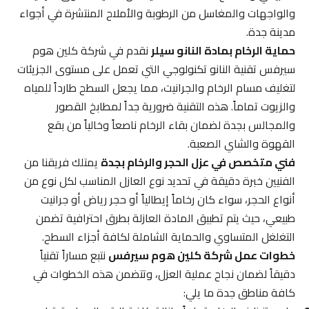
والواجهات والمغاسل من الرطوبة والأملاح المنتشرة في أجواء
مدينة جدة.
حماية الرخام بمادة النانو سيلر
نقدم في شركة كلين هوم
سيرفس تقنية النانو تكنولوجي التي تعمل على مستوى الجزيئات
لتغليف مسام الرخام والجرانيت، مما يجعل السطح طارداً للمياه
والزيوت تماماً. هذه التقنية ضرورية جداً لمطابخ القصور
والمجالس بجدة لضمان بقاء الرخام ناصعاً وخالياً من بقع
القهوة والشاي الصعبة.
فني متخصص في عزل الحجر والرخام بجدة
يمتلك فريقنا من
الفنيين خبرة دقيقة في تحديد نوع العازل المناسب لكل نوع من
أنواع الحجر، سواء كان رخاماً إيطالياً أو حجر رياض أو جرانيت
طبيعي، حيث يتم تطبيق المادة العازلة بطرق احترافية تضمن
التغلغل المتساوي والحماية الشاملة لكافة أجزاء السطح.
خطوات عمل شركة كلين هوم سيرفس
نتبع مساراً تقنياً
دقيقاً لضمان نجاح عملية العزل، وتتضمن هذه الخطوات في
كافة مناطق جدة ما يلي: