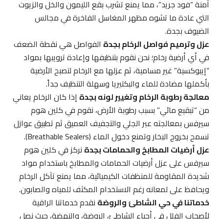
آمنة “فود جريد”، مما يمنع تشرب بقع الليمون والخل والزيوت
التي عادة ما تشوه مظهر المغاسل الفاخرة في مجالس
الضيوف بجدة.
عزل وترميم فواصل الرخام بجدة
الفواصل هي نقطة الضعف
في أي أرضية رخام؛ نحن نقوم بتنظيفها وإعادة ترويبها بمواد
“إيبوكسية” غير مسامية، ثم عزلها مع الرخام لتصبح الأرضية
بأكملها مضادة للماء والبكتيريا وسهلة التنظيف جداً.
معالجة رطوبة الرخام وتغيير لونه بجدة
إذا كان الرخام يعاني
من “تبقيع مائي” بسبب رطوبة الأرض، نقوم في كلين هوم
سيرفس بمعالجته عبر الجلي والتجفيف العميق ثم تطبيق عوازل
تسمح بخروج البخار وتمنع دخول الماء (Breathable Sealers).
عزل أرضيات المطابخ والحمامات بجدة
نركز في كلين هوم
سيرفس على عزل أرضيات الحمامات والمطابخ باستخدام مواد
شديدة المقاومة للمنظفات الكيميائية، مما يمنع تآكل الرخام
ويحافظ على لمعانه رغم الاستخدام المكثف للمياه والصابون.
خدماتنا في حي الشاطئ والروضة
نقدم خدماتنا الراقية
لأصحاب الفلل في أحياء الشاطئ، الروضة، والنهضة، حيث نصل