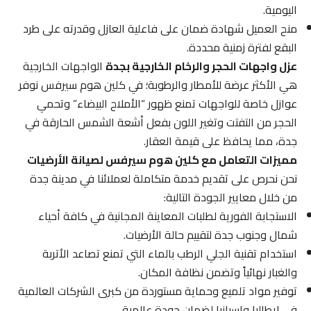
اليومية.
منح العميل شهادة ضمان على فاعلية العازل وقدرته على طرد
البقع لفترة زمنية محددة.
عزل واجهات الحجر والرخام الخارجية بجدة
الواجهات الخارجية
هي الأكثر عرضة للأمطار والرطوبة؛ في كلين هوم سيرفس نوفر
عوازل خاصة للواجهات تمنع ظهور “الأملاح البيضاء” وتحمي
الحجر من التفتت وتغير اللون بفعل أشعة الشمس الحارقة في
جدة، مما يحافظ على قيمة العقار.
مميزات التعامل مع كلين هوم سيرفس لصيانة الأرضيات
نحن نحرص على تقديم خدمة متكاملة لعملائنا في مدينة جدة
من خلال معايير الجودة التالية:
الاستجابة الفورية لطلبات المعاينة المجانية في كافة أحياء
شمال وجنوب جدة لتقييم حالة الأرضيات.
استخدام تقنية الجلي الرطب بالماء التي تمنع تصاعد الأتربة
والغبار نهائياً وتضمن نظافة المكان.
توفير مواد تلميع وحماية مستوردة من كبرى الشركات العالمية
في إيطاليا وإسبانيا لضمان جودة عالمية.